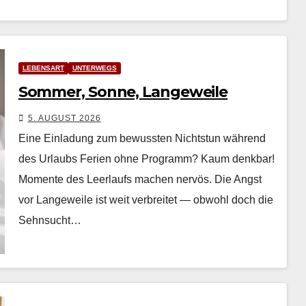
LEBENSART
UNTERWEGS
Sommer, Sonne, Langeweile
5. AUGUST 2026
Eine Einladung zum bewussten Nichtstun während
des Urlaubs Ferien ohne Pro­gramm? Kaum denkbar!
Momente des Leer­laufs machen nervös. Die Angst
vor Langeweile ist weit ver­bre­it­et — obwohl doch die
Sehn­sucht…