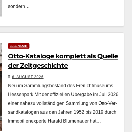
son­dern…
LEBENSART
Otto-Kataloge komplett als Quelle
der Zeitgeschichte
6. AUGUST 2026
Neu im Sammlungsbestand des Freilichtmuseums
Hessenpark Mit der offiziellen Über­gabe im Juli 2026
ein­er nahezu voll­ständi­gen Samm­lung von Otto-Ver­
sand­kat­a­lo­gen aus den Jahren 1952 bis 2019 durch
Immo­bilienex­perte Har­ald Blu­me­nauer hat…