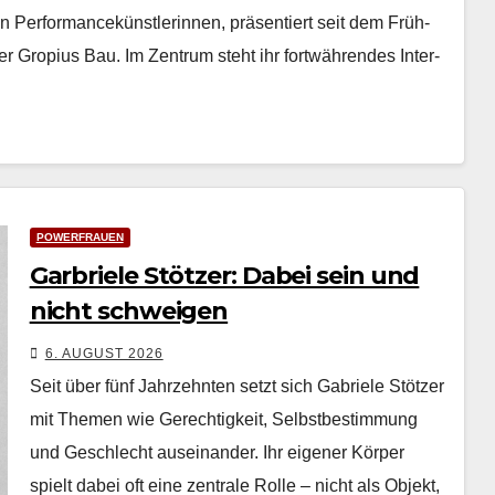
n Per­for­mancekün­st­lerin­nen, präsen­tiert seit dem Früh­
­er Gropius Bau. Im Zen­trum ste­ht ihr fortwähren­des Inter­
POWERFRAUEN
Garbriele Stötzer: Dabei sein und
nicht schweigen
6. AUGUST 2026
Seit über fünf Jahrzehn­ten set­zt sich Gabriele Stötzer
mit The­men wie Gerechtigkeit, Selb­st­bes­tim­mung
und Geschlecht auseinan­der. Ihr eigen­er Kör­p­er
spielt dabei oft eine zen­trale Rolle – nicht als Objekt,