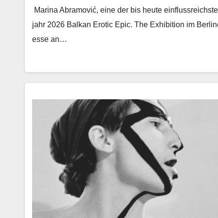
Mari­na Abramović, eine der bis heute ein­flussre­ich­ste
jahr 2026 Balkan Erot­ic Epic. The Exhi­bi­tion im Berlin
esse an…