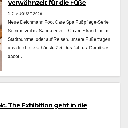
Verwöhnzeit für die Füße
7. AUGUST 2026
Neue Deichmann Foot Care Spa Fußpflege-Serie
Som­merzeit ist San­dalen­zeit. Ob am Strand, beim
Stadt­bum­mel oder auf Reisen, unsere Füße tra­gen
uns durch die schön­ste Zeit des Jahres. Damit sie
dabei…
c. The Exhibition geht in die