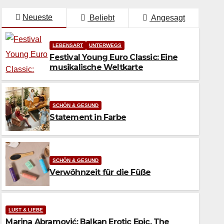
Neueste
Beliebt
Angesagt
LEBENSART
UNTERWEGS
Festival Young Euro Classic: Eine
musikalische Weltkarte
SCHÖN & GESUND
Statement in Farbe
SCHÖN & GESUND
Verwöhnzeit für die Füße
LUST & LIEBE
Marina Abramović: Balkan Erotic Epic. The