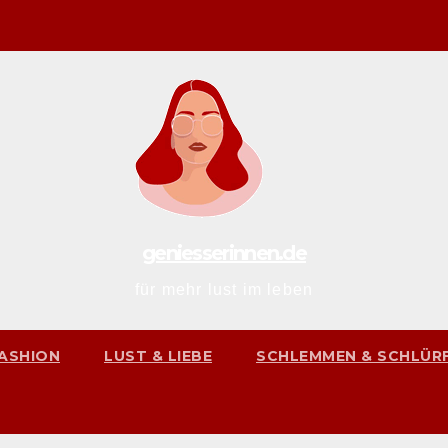
geniesserinnen.de
für mehr lust im leben
ASHION
LUST & LIEBE
SCHLEMMEN & SCHLÜR