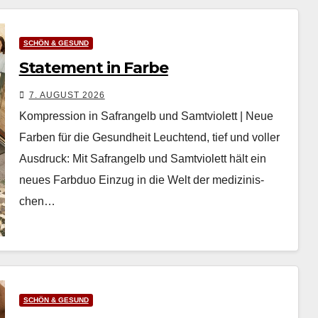
SCHÖN & GESUND
Statement in Farbe
7. AUGUST 2026
Kompression in Safrangelb und Samtviolett | Neue
Farben für die Gesundheit Leuch­t­end, tief und voller
Aus­druck: Mit Safrangelb und Samtvi­o­lett hält ein
neues Farb­duo Einzug in die Welt der medi­zinis­
chen…
SCHÖN & GESUND