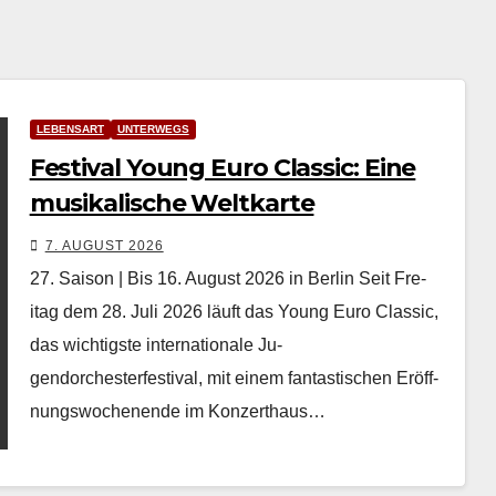
LEBENSART
UNTERWEGS
Festival Young Euro Classic: Eine
musikalische Weltkarte
7. AUGUST 2026
27. Saison | Bis 16. August 2026 in Berlin Seit Fre­
itag dem 28. Juli 2026 läuft das Young Euro Clas­sic,
das wichtig­ste inter­na­tionale Ju­
gendorchesterfestival, mit einem fan­tastis­chen Eröff­
nungswoch­enende im Konz­erthaus…