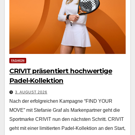
FASHION
CRIVIT präsentiert hochwertige
Padel-Kollektion
3. AUGUST 2026
Nach der erfol­gre­ichen Kam­pagne “FIND YOUR
MOVE” mit Ste­fanie Graf als Marken­part­ner geht die
Sport­marke CRIVIT nun den näch­sten Schritt. CRIVIT
geht mit ein­er lim­i­tierten Padel-Kollek­tion an den Start,