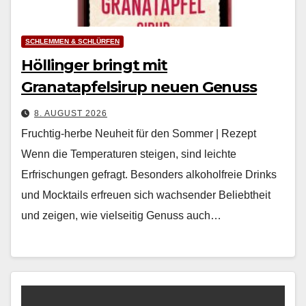
SCHLEMMEN & SCHLÜRFEN
Höllinger bringt mit
Granatapfelsirup neuen Genuss
8. AUGUST 2026
Fruchtig-herbe Neuheit für den Sommer | Rezept
Wenn die Tem­per­a­turen steigen, sind leichte
Erfrischun­gen gefragt. Beson­ders alko­hol­freie Drinks
und Mock­tails erfreuen sich wach­sender Beliebtheit
und zeigen, wie viel­seit­ig Genuss auch…