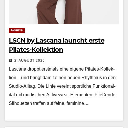
FASHION
LSCN by Lascana launcht erste
Pilates-Kollektion
2. AUGUST 2026
Las­cana droppt erst­mals eine eigene Pilates-Kollek­
tion – und bringt damit einen neuen Rhyth­mus in den
Stu­dio-All­t­ag. Die Lin­ie vere­int sportliche Funk­tion­al­
ität mit modis­chen Activewear-Ele­menten: Fließende
Sil­hou­et­ten tre­f­fen auf feine, fem­i­nine…