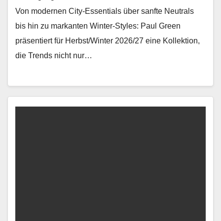
Von mod­er­nen City-Essen­tials über san­fte Neu­trals
bis hin zu markan­ten Win­ter-Styles: Paul Green
präsen­tiert für Herbst/Winter 2026/27 eine Kollek­tion,
die Trends nicht nur…