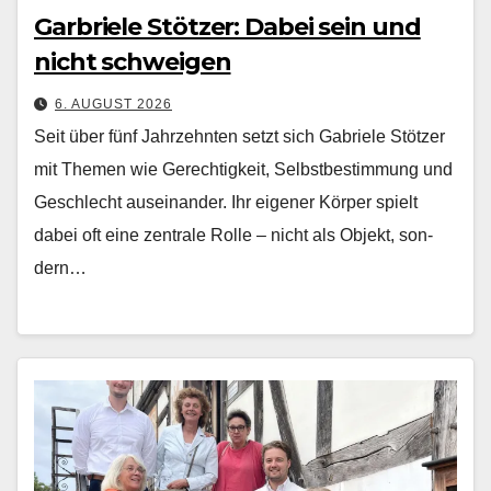
Garbriele Stötzer: Dabei sein und
nicht schweigen
6. AUGUST 2026
Seit über fünf Jahrzehn­ten set­zt sich Gabriele Stötzer
mit The­men wie Gerechtigkeit, Selb­st­bes­tim­mung und
Geschlecht auseinan­der. Ihr eigen­er Kör­p­er spielt
dabei oft eine zen­trale Rolle – nicht als Objekt, son­
dern…