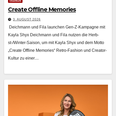
FASHION
Create Offline Memories
3. AUGUST 2026
Deichmann und Fila launchen Gen-Z-Kampagne mit
Kayla Shyx Deich­mann und Fila nutzen die Herb­
st-/Win­ter-Sai­son, um mit Kay­la Shyx und dem Mot­to
„Cre­ate Offline Mem­o­ries“ Retro-Fash­ion und Cre­ator-
Kul­tur zu ein­er…