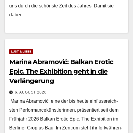
uns durch die schön­ste Zeit des Jahres. Damit sie
dabei…
LUST & LIEBE
Marina Abramović: Balkan Erotic
Epic. The Exhibition geht in die
Verlängerung
6. AUGUST 2026
Mari­na Abramović, eine der bis heute ein­flussre­ich­
sten Per­for­mancekün­st­lerin­nen, präsen­tiert seit dem
Früh­jahr 2026 Balkan Erot­ic Epic. The Exhi­bi­tion im
Berlin­er Gropius Bau. Im Zen­trum ste­ht ihr fortwähren­