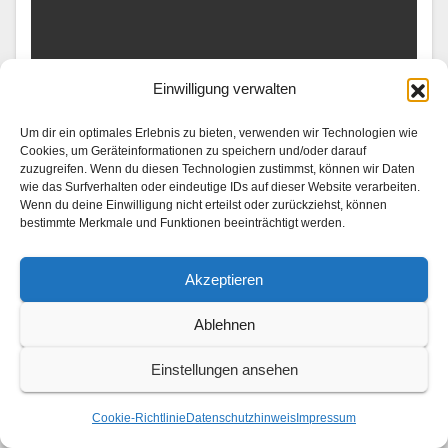
Einwilligung verwalten
UNTERWEGS
Trip down memory lane: Analoge
Um dir ein optimales Erlebnis zu bieten, verwenden wir Technologien wie
Reiseerinnerungen
Cookies, um Geräteinformationen zu speichern und/oder darauf
zuzugreifen. Wenn du diesen Technologien zustimmst, können wir Daten
wie das Surfverhalten oder eindeutige IDs auf dieser Website verarbeiten.
1. AUGUST 2026
Wenn du deine Einwilligung nicht erteilst oder zurückziehst, können
Mit Lea van Acken, Gizem Emre und Ben Felipe
bestimmte Merkmale und Funktionen beeinträchtigt werden.
Momente wiederzuentdecken, die jede Reise prägen
Akzeptieren
Von Orten der Kind­heit und Lieblingsvierteln bis hin zu
den Men­schen, die sie auf ihrem…
Ablehnen
Einstellungen ansehen
Cookie-Richtlinie
Datenschutzhinweis
Impressum