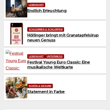
LEBENSART
Endlich Erleuchtung
SCHLEMMEN & SCHLÜRFEN
Höllinger bringt mit Granatapfelsirup
neuen Genuss
LEBENSART
UNTERWEGS
Festival Young Euro Classic: Eine
musikalische Weltkarte
SCHÖN & GESUND
Statement in Farbe