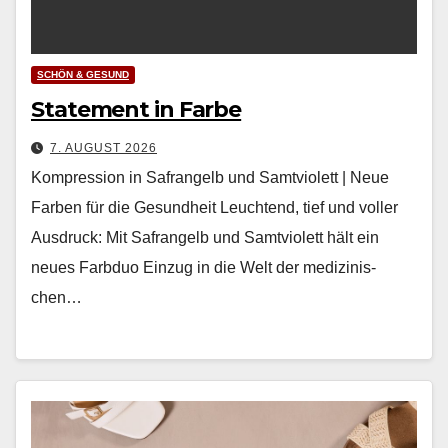
SCHÖN & GESUND
Statement in Farbe
7. AUGUST 2026
Kompression in Safrangelb und Samtviolett | Neue
Farben für die Gesundheit Leuch­t­end, tief und voller
Aus­druck: Mit Safrangelb und Samtvi­o­lett hält ein
neues Farb­duo Einzug in die Welt der medi­zinis­
chen…