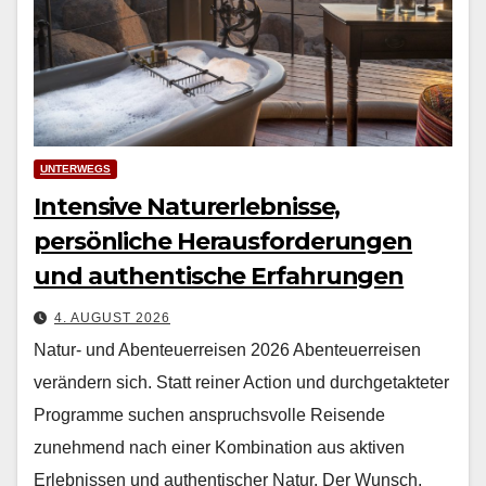
UNTERWEGS
Intensive Naturerlebnisse,
persönliche Herausforderungen
und authentische Erfahrungen
4. AUGUST 2026
Natur- und Abenteuerreisen 2026 Aben­teuer­reisen
verän­dern sich. Statt rein­er Action und durchge­tak­teter
Pro­gramme suchen anspruchsvolle Reisende
zunehmend nach ein­er Kom­bi­na­tion aus aktiv­en
Erleb­nis­sen und authen­tis­ch­er Natur. Der Wun­sch,