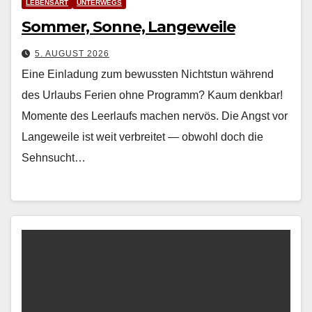
LEBENSART
UNTERWEGS
Sommer, Sonne, Langeweile
5. AUGUST 2026
Eine Einladung zum bewussten Nichtstun während
des Urlaubs Ferien ohne Pro­gramm? Kaum denkbar!
Momente des Leer­laufs machen nervös. Die Angst vor
Langeweile ist weit ver­bre­it­et — obwohl doch die
Sehn­sucht…