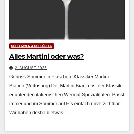
SCHLEMMEN & SCHLÜRFEN
Alles Martini oder was?
2. AUGUST 2026
Genuss-Sommer in Flaschen: Klassiker Martini
Bianco (Verlosung) Der Mar­ti­ni Bian­co ist der Klas­sik­
er unter den ital­ienis­chen Wer­mut-Spezial­itäten. Passt
immer und im Som­mer auf Eis ein­fach unverzicht­bar.
Wir haben deshalb etwas…