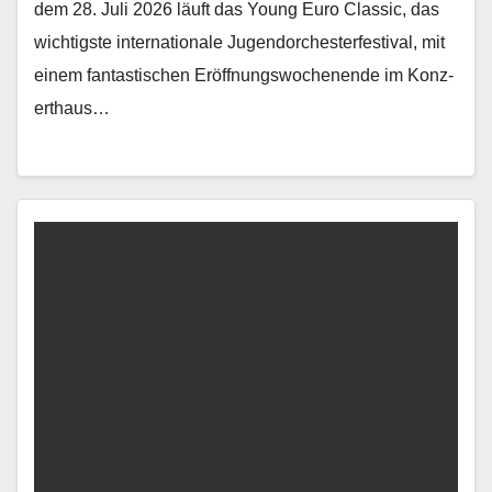
dem 28. Juli 2026 läuft das Young Euro Clas­sic, das
wichtig­ste inter­na­tionale Ju­gendorchesterfestival, mit
einem fan­tastis­chen Eröff­nungswoch­enende im Konz­
erthaus…