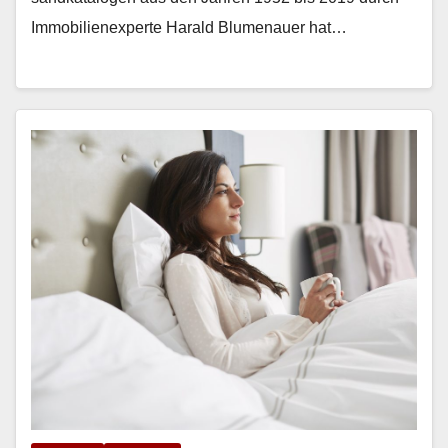
Immo­bilienex­perte Har­ald Blu­me­nauer hat…