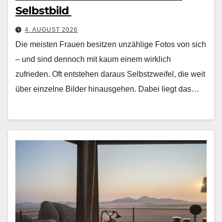
Selbstbild
4. AUGUST 2026
Die meis­ten Frauen besitzen unzäh­lige Fotos von sich
– und sind den­noch mit kaum einem wirk­lich
zufrieden. Oft entste­hen daraus Selb­stzweifel, die weit
über einzelne Bilder hin­aus­ge­hen. Dabei liegt das…