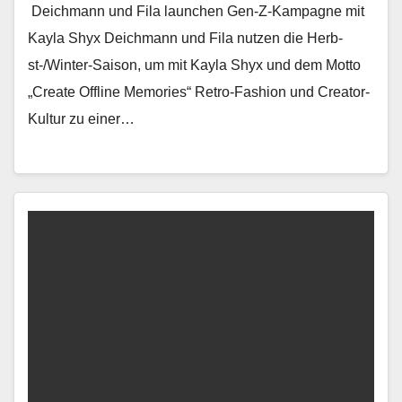
Deichmann und Fila launchen Gen-Z-Kampagne mit
Kayla Shyx Deich­mann und Fila nutzen die Herb­
st-/Win­ter-Sai­son, um mit Kay­la Shyx und dem Mot­to
„Cre­ate Offline Mem­o­ries“ Retro-Fash­ion und Cre­ator-
Kul­tur zu ein­er…