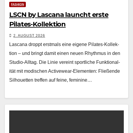
FASHION
LSCN by Lascana launcht erste
Pilates-Kollektion
2. AUGUST 2026
Las­cana droppt erst­mals eine eigene Pilates-Kollek­
tion – und bringt damit einen neuen Rhyth­mus in den
Stu­dio-All­t­ag. Die Lin­ie vere­int sportliche Funk­tion­al­
ität mit modis­chen Activewear-Ele­menten: Fließende
Sil­hou­et­ten tre­f­fen auf feine, fem­i­nine…