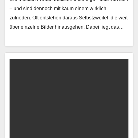
– und sind den­noch mit kaum einem wirk­lich
zufrieden. Oft entste­hen daraus Selb­stzweifel, die weit
über einzelne Bilder hin­aus­ge­hen. Dabei liegt das…