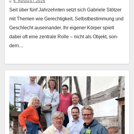
6. AUGUST 2026
Seit über fünf Jahrzehn­ten set­zt sich Gabriele Stötzer
mit The­men wie Gerechtigkeit, Selb­st­bes­tim­mung und
Geschlecht auseinan­der. Ihr eigen­er Kör­p­er spielt
dabei oft eine zen­trale Rolle – nicht als Objekt, son­
dern…