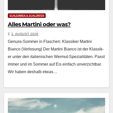
SCHLEMMEN & SCHLÜRFEN
Alles Martini oder was?
2. AUGUST 2026
Genuss-Sommer in Flaschen: Klassiker Martini
Bianco (Verlosung) Der Mar­ti­ni Bian­co ist der Klas­sik­
er unter den ital­ienis­chen Wer­mut-Spezial­itäten. Passt
immer und im Som­mer auf Eis ein­fach unverzicht­bar.
Wir haben deshalb etwas…