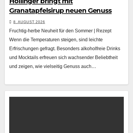
Höllinger bringt mit
Granatapfelsirup neuen Genuss
8. AUGUST 2026
Fruchtig-herbe Neuheit für den Sommer | Rezept
Wenn die Tem­per­a­turen steigen, sind leichte
Erfrischun­gen gefragt. Beson­ders alko­hol­freie Drinks
und Mock­tails erfreuen sich wach­sender Beliebtheit
und zeigen, wie viel­seit­ig Genuss auch…