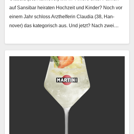
auf Sansibar heiraten Hochzeit und Kinder? Noch vor
einem Jahr schloss Arzthelferin Clau­dia (38, Han­
nover) das kat­e­gorisch aus. Und jet­zt? Nach zwei…