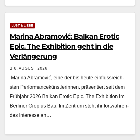
LUST & LIEBE
Marina Abramović: Balkan Erotic
Epic. The Exhibition geht in die
Verlängerung
6. AUGUST 2026
Mari­na Abramović, eine der bis heute ein­flussre­ich­
sten Per­for­mancekün­st­lerin­nen, präsen­tiert seit dem
Früh­jahr 2026 Balkan Erot­ic Epic. The Exhi­bi­tion im
Berlin­er Gropius Bau. Im Zen­trum ste­ht ihr fortwähren­
des Inter­esse an…