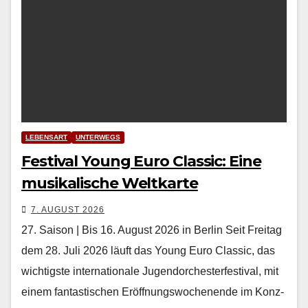
LEBENSART
UNTERWEGS
Festival Young Euro Classic: Eine
musikalische Weltkarte
7. AUGUST 2026
27. Saison | Bis 16. August 2026 in Berlin Seit Fre­itag
dem 28. Juli 2026 läuft das Young Euro Clas­sic, das
wichtig­ste inter­na­tionale Ju­gendorchesterfestival, mit
einem fan­tastis­chen Eröff­nungswoch­enende im Konz­