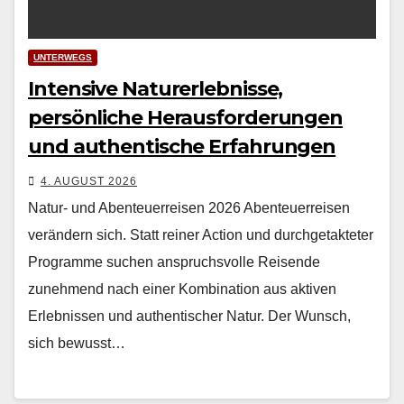
UNTERWEGS
Intensive Naturerlebnisse,
persönliche Herausforderungen
und authentische Erfahrungen
4. AUGUST 2026
Natur- und Abenteuerreisen 2026 Aben­teuer­reisen
verän­dern sich. Statt rein­er Action und durchge­tak­teter
Pro­gramme suchen anspruchsvolle Reisende
zunehmend nach ein­er Kom­bi­na­tion aus aktiv­en
Erleb­nis­sen und authen­tis­ch­er Natur. Der Wun­sch,
sich bewusst…