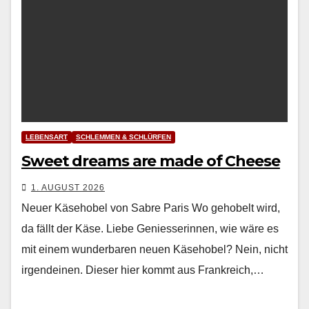
LEBENSART
SCHLEMMEN & SCHLÜRFEN
Sweet dreams are made of Cheese
1. AUGUST 2026
Neuer Käsehobel von Sabre Paris Wo geho­belt wird,
da fällt der Käse. Liebe Geniesserin­nen, wie wäre es
mit einem wun­der­baren neuen Käse­ho­bel? Nein, nicht
irgen­deinen. Dieser hier kommt aus Frankre­ich,…