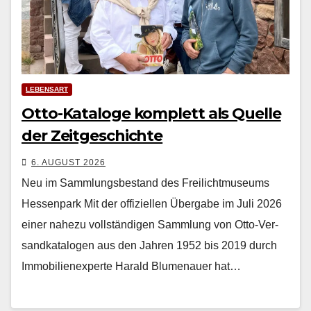
LEBENSART
Otto-Kataloge komplett als Quelle
der Zeitgeschichte
6. AUGUST 2026
Neu im Sammlungsbestand des Freilichtmuseums
Hessenpark Mit der offiziellen Über­gabe im Juli 2026
ein­er nahezu voll­ständi­gen Samm­lung von Otto-Ver­
sand­kat­a­lo­gen aus den Jahren 1952 bis 2019 durch
Immo­bilienex­perte Har­ald Blu­me­nauer hat…