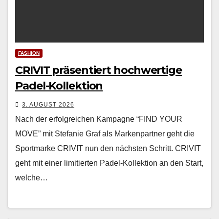
FASHION
CRIVIT präsentiert hochwertige
Padel-Kollektion
3. AUGUST 2026
Nach der erfol­gre­ichen Kam­pagne “FIND YOUR
MOVE” mit Ste­fanie Graf als Marken­part­ner geht die
Sport­marke CRIVIT nun den näch­sten Schritt. CRIVIT
geht mit ein­er lim­i­tierten Padel-Kollek­tion an den Start,
welche…