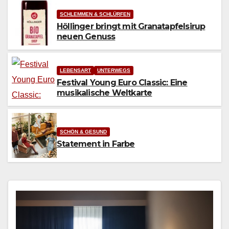
SCHLEMMEN & SCHLÜRFEN
Höllinger bringt mit Granatapfelsirup
neuen Genuss
LEBENSART
UNTERWEGS
Festival Young Euro Classic: Eine
musikalische Weltkarte
SCHÖN & GESUND
Statement in Farbe