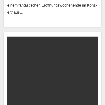
einem fan­tastis­chen Eröff­nungswoch­enende im Konz­
erthaus…