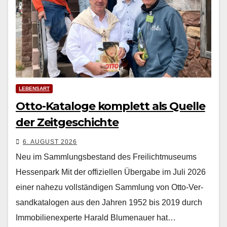
LEBENSART
Otto-Kataloge komplett als Quelle
der Zeitgeschichte
6. AUGUST 2026
Neu im Sammlungsbestand des Freilichtmuseums
Hessenpark Mit der offiziellen Über­gabe im Juli 2026
ein­er nahezu voll­ständi­gen Samm­lung von Otto-Ver­
sand­kat­a­lo­gen aus den Jahren 1952 bis 2019 durch
Immo­bilienex­perte Har­ald Blu­me­nauer hat…