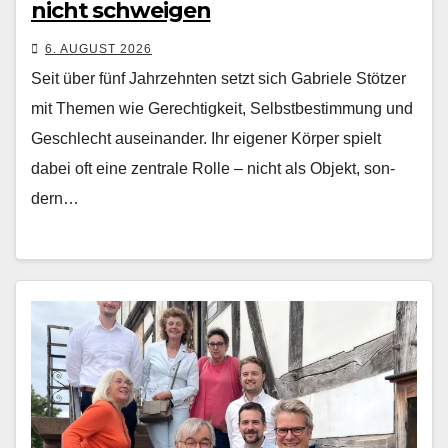
nicht schweigen
6. AUGUST 2026
Seit über fünf Jahrzehn­ten set­zt sich Gabriele Stötzer
mit The­men wie Gerechtigkeit, Selb­st­bes­tim­mung und
Geschlecht auseinan­der. Ihr eigen­er Kör­p­er spielt
dabei oft eine zen­trale Rolle – nicht als Objekt, son­
dern…