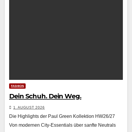
FASHION
Dein Schuh. Dein Weg.
1. AUGUST 2026
Die Highlights der Paul Green Kollektion HW26/27
Von mod­er­nen City-Essen­tials über san­fte Neu­trals