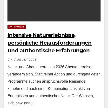
UNTERWEGS
Intensive Naturerlebnisse,
persönliche Herausforderungen
und authentische Erfahrungen
4. AUGUST 2026
Natur- und Abenteuerreisen 2026 Aben­teuer­reisen
verän­dern sich. Statt rein­er Action und durchge­tak­teter
Pro­gramme suchen anspruchsvolle Reisende
zunehmend nach ein­er Kom­bi­na­tion aus aktiv­en
Erleb­nis­sen und authen­tis­ch­er Natur. Der Wun­sch,
sich bewusst…