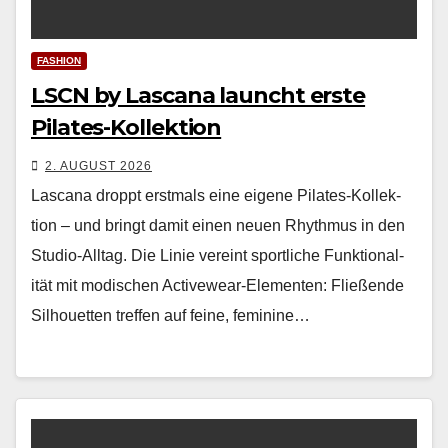
FASHION
LSCN by Lascana launcht erste
Pilates-Kollektion
2. AUGUST 2026
Las­cana droppt erst­mals eine eigene Pilates-Kollek­
tion – und bringt damit einen neuen Rhyth­mus in den
Stu­dio-All­t­ag. Die Lin­ie vere­int sportliche Funk­tion­al­
ität mit modis­chen Activewear-Ele­menten: Fließende
Sil­hou­et­ten tre­f­fen auf feine, fem­i­nine…