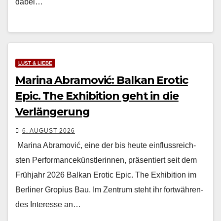
dabei…
LUST & LIEBE
Marina Abramović: Balkan Erotic
Epic. The Exhibition geht in die
Verlängerung
6. AUGUST 2026
Mari­na Abramović, eine der bis heute ein­flussre­ich­
sten Per­for­mancekün­st­lerin­nen, präsen­tiert seit dem
Früh­jahr 2026 Balkan Erot­ic Epic. The Exhi­bi­tion im
Berlin­er Gropius Bau. Im Zen­trum ste­ht ihr fortwähren­
des Inter­esse an…