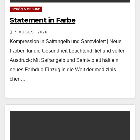
SCHÖN & GESUND
Statement in Farbe
7. AUGUST 2026
Kompression in Safrangelb und Samtviolett | Neue
Farben für die Gesundheit Leuch­t­end, tief und voller
Aus­druck: Mit Safrangelb und Samtvi­o­lett hält ein
neues Farb­duo Einzug in die Welt der medi­zinis­
chen…