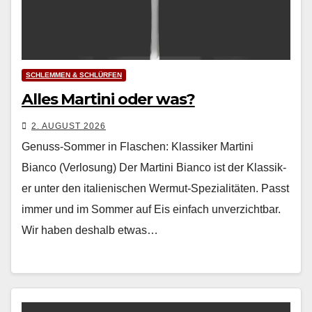
SCHLEMMEN & SCHLÜRFEN
Alles Martini oder was?
2. AUGUST 2026
Genuss-Sommer in Flaschen: Klassiker Martini
Bianco (Verlosung) Der Mar­ti­ni Bian­co ist der Klas­sik­
er unter den ital­ienis­chen Wer­mut-Spezial­itäten. Passt
immer und im Som­mer auf Eis ein­fach unverzicht­bar.
Wir haben deshalb etwas…