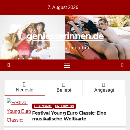
Zum
7. August 2026
Inhalt
springen
geniesserinnen.de
für mehr lust im leben
Neueste
Beliebt
Angesagt
LEBENSART
UNTERWEGS
Festival Young Euro Classic: Eine
musikalische Weltkarte