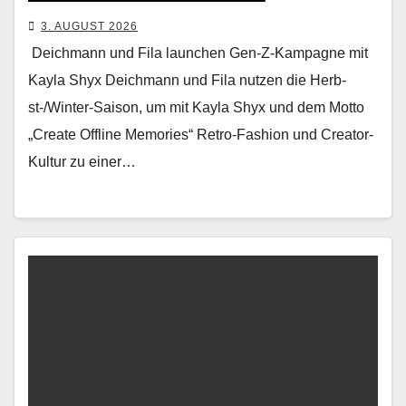
3. AUGUST 2026
Deichmann und Fila launchen Gen-Z-Kampagne mit
Kayla Shyx Deich­mann und Fila nutzen die Herb­
st-/Win­ter-Sai­son, um mit Kay­la Shyx und dem Mot­to
„Cre­ate Offline Mem­o­ries“ Retro-Fash­ion und Cre­ator-
Kul­tur zu ein­er…