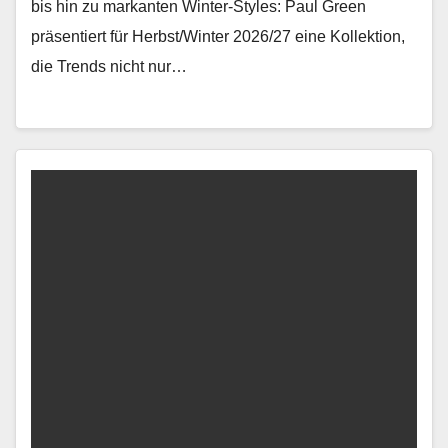
bis hin zu markan­ten Win­ter-Styles: Paul Green
präsen­tiert für Herbst/Winter 2026/27 eine Kollek­tion,
die Trends nicht nur…