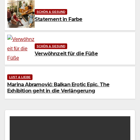
SCHÖN & GESUND
Statement in Farbe
SCHÖN & GESUND
Verwöhnzeit für die Füße
LUST & LIEBE
Marina Abramović: Balkan Erotic Epic. The
Exhibition geht in die Verlängerung