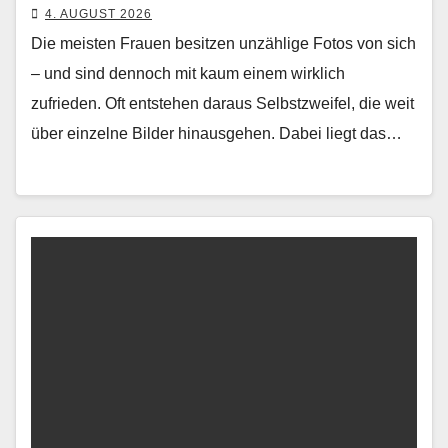
4. AUGUST 2026
Die meis­ten Frauen besitzen unzäh­lige Fotos von sich
– und sind den­noch mit kaum einem wirk­lich
zufrieden. Oft entste­hen daraus Selb­stzweifel, die weit
über einzelne Bilder hin­aus­ge­hen. Dabei liegt das…