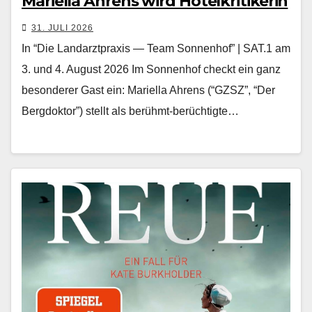
Mariella Ahrens wird Hotelkritikerin
31. JULI 2026
In “Die Landarztpraxis — Team Sonnenhof” | SAT.1 am
3. und 4. August 2026 Im Son­nen­hof checkt ein ganz
beson­der­er Gast ein: Mariel­la Ahrens (“GZSZ”, “Der
Bergdok­tor”) stellt als berühmt-berüchtigte…