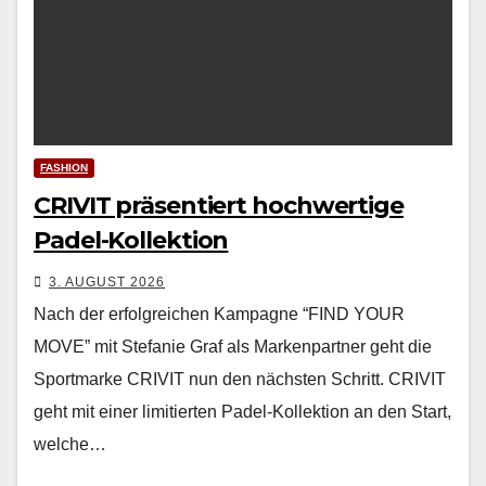
FASHION
CRIVIT präsentiert hochwertige
Padel-Kollektion
3. AUGUST 2026
Nach der erfol­gre­ichen Kam­pagne “FIND YOUR
MOVE” mit Ste­fanie Graf als Marken­part­ner geht die
Sport­marke CRIVIT nun den näch­sten Schritt. CRIVIT
geht mit ein­er lim­i­tierten Padel-Kollek­tion an den Start,
welche…