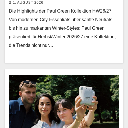
1. AUGUST 2026
Die Highlights der Paul Green Kollektion HW26/27
Von mod­er­nen City-Essen­tials über san­fte Neu­trals
bis hin zu markan­ten Win­ter-Styles: Paul Green
präsen­tiert für Herbst/Winter 2026/27 eine Kollek­tion,
die Trends nicht nur…