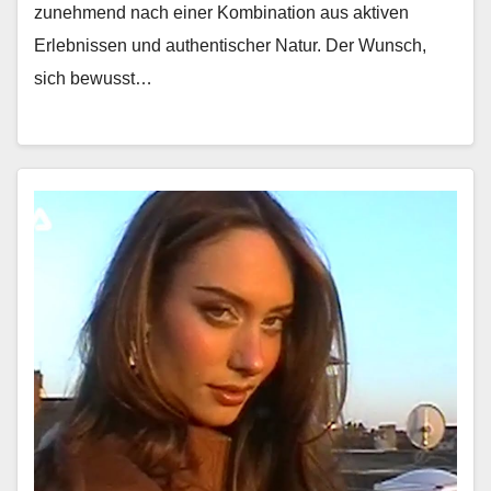
zunehmend nach ein­er Kom­bi­na­tion aus aktiv­en
Erleb­nis­sen und authen­tis­ch­er Natur. Der Wun­sch,
sich bewusst…