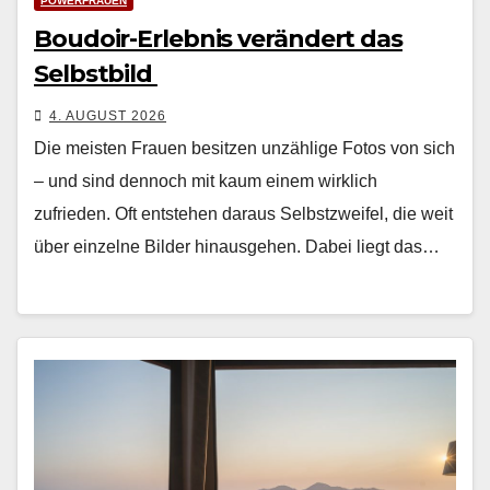
POWERFRAUEN
Boudoir-Erlebnis verändert das
Selbstbild
4. AUGUST 2026
Die meis­ten Frauen besitzen unzäh­lige Fotos von sich
– und sind den­noch mit kaum einem wirk­lich
zufrieden. Oft entste­hen daraus Selb­stzweifel, die weit
über einzelne Bilder hin­aus­ge­hen. Dabei liegt das…