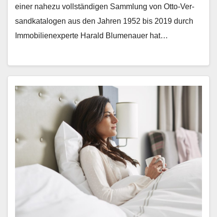
ein­er nahezu voll­ständi­gen Samm­lung von Otto-Ver­
sand­kat­a­lo­gen aus den Jahren 1952 bis 2019 durch
Immo­bilienex­perte Har­ald Blu­me­nauer hat…