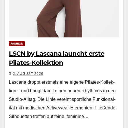
FASHION
LSCN by Lascana launcht erste
Pilates-Kollektion
2. AUGUST 2026
Las­cana droppt erst­mals eine eigene Pilates-Kollek­
tion – und bringt damit einen neuen Rhyth­mus in den
Stu­dio-All­t­ag. Die Lin­ie vere­int sportliche Funk­tion­al­
ität mit modis­chen Activewear-Ele­menten: Fließende
Sil­hou­et­ten tre­f­fen auf feine, fem­i­nine…