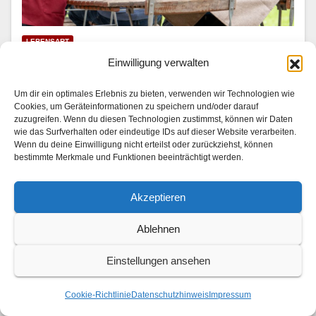
LEBENSART
Mariella Ahrens wird Hotelkritikerin
Einwilligung verwalten
31. JULI 2026
Um dir ein optimales Erlebnis zu bieten, verwenden wir Technologien wie
Cookies, um Geräteinformationen zu speichern und/oder darauf
In “Die Landarztpraxis — Team Sonnenhof” | SAT.1 am
zuzugreifen. Wenn du diesen Technologien zustimmst, können wir Daten
wie das Surfverhalten oder eindeutige IDs auf dieser Website verarbeiten.
3. und 4. August 2026 Im Son­nen­hof checkt ein ganz
Wenn du deine Einwilligung nicht erteilst oder zurückziehst, können
beson­der­er Gast ein: Mariel­la Ahrens (“GZSZ”, “Der
bestimmte Merkmale und Funktionen beeinträchtigt werden.
Bergdok­tor”) stellt als berühmt-berüchtigte…
Akzeptieren
Ablehnen
Einstellungen ansehen
Cookie-Richtlinie
Datenschutzhinweis
Impressum