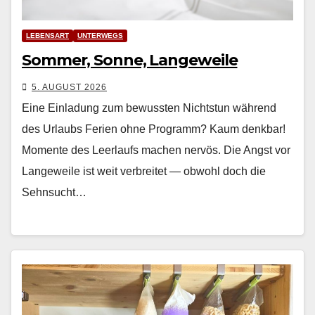
LEBENSART
UNTERWEGS
Sommer, Sonne, Langeweile
5. AUGUST 2026
Eine Einladung zum bewussten Nichtstun während
des Urlaubs Ferien ohne Pro­gramm? Kaum denkbar!
Momente des Leer­laufs machen nervös. Die Angst vor
Langeweile ist weit ver­bre­it­et — obwohl doch die
Sehn­sucht…