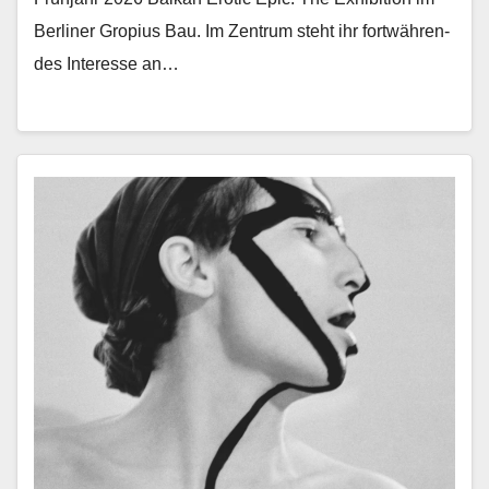
Berlin­er Gropius Bau. Im Zen­trum ste­ht ihr fortwähren­
des Inter­esse an…