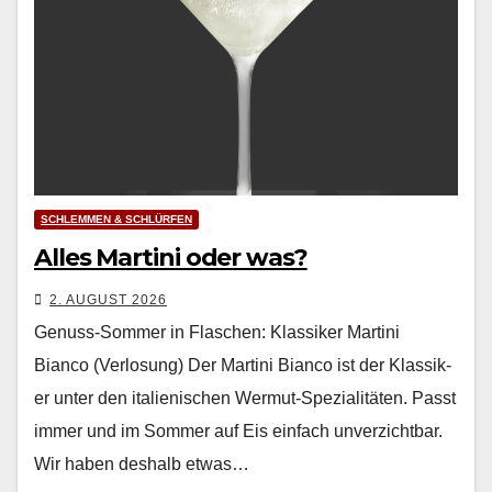
SCHLEMMEN & SCHLÜRFEN
Alles Martini oder was?
2. AUGUST 2026
Genuss-Sommer in Flaschen: Klassiker Martini
Bianco (Verlosung) Der Mar­ti­ni Bian­co ist der Klas­sik­
er unter den ital­ienis­chen Wer­mut-Spezial­itäten. Passt
immer und im Som­mer auf Eis ein­fach unverzicht­bar.
Wir haben deshalb etwas…