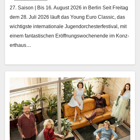
27. Saison | Bis 16. August 2026 in Berlin Seit Fre­itag
dem 28. Juli 2026 läuft das Young Euro Clas­sic, das
wichtig­ste inter­na­tionale Ju­gendorchesterfestival, mit
einem fan­tastis­chen Eröff­nungswoch­enende im Konz­
erthaus…