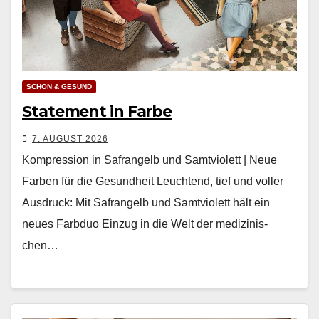
SCHÖN & GESUND
Statement in Farbe
7. AUGUST 2026
Kompression in Safrangelb und Samtviolett | Neue
Farben für die Gesundheit Leuch­t­end, tief und voller
Aus­druck: Mit Safrangelb und Samtvi­o­lett hält ein
neues Farb­duo Einzug in die Welt der medi­zinis­
chen…