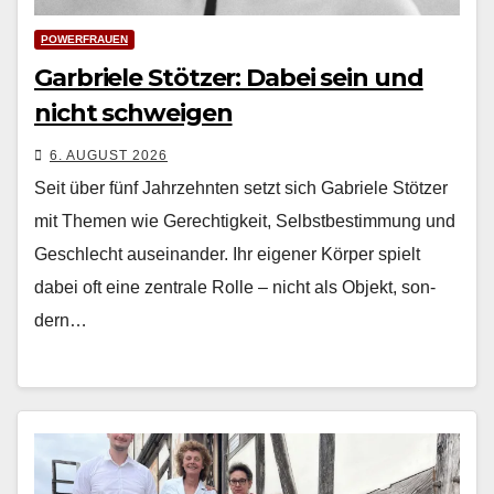
POWERFRAUEN
Garbriele Stötzer: Dabei sein und
nicht schweigen
6. AUGUST 2026
Seit über fünf Jahrzehn­ten set­zt sich Gabriele Stötzer
mit The­men wie Gerechtigkeit, Selb­st­bes­tim­mung und
Geschlecht auseinan­der. Ihr eigen­er Kör­p­er spielt
dabei oft eine zen­trale Rolle – nicht als Objekt, son­
dern…