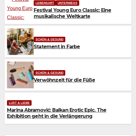
LEBENSART
UNTERWEGS
Festival Young Euro Classic: Eine
musikalische Weltkarte
SCHÖN & GESUND
Statement in Farbe
SCHÖN & GESUND
Verwöhnzeit für die Füße
LUST & LIEBE
Marina Abramović: Balkan Erotic Epic. The
Exhibition geht in die Verlängerung