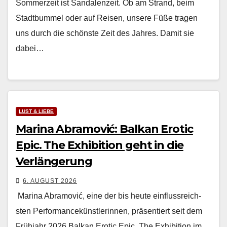
Som­merzeit ist San­dalen­zeit. Ob am Strand, beim
Stadt­bum­mel oder auf Reisen, unsere Füße tra­gen
uns durch die schön­ste Zeit des Jahres. Damit sie
dabei…
LUST & LIEBE
Marina Abramović: Balkan Erotic
Epic. The Exhibition geht in die
Verlängerung
6. AUGUST 2026
Mari­na Abramović, eine der bis heute ein­flussre­ich­
sten Per­for­mancekün­st­lerin­nen, präsen­tiert seit dem
Früh­jahr 2026 Balkan Erot­ic Epic. The Exhi­bi­tion im