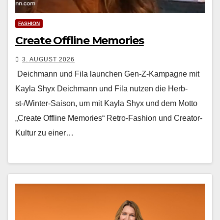
FASHION
Create Offline Memories
3. AUGUST 2026
Deichmann und Fila launchen Gen-Z-Kampagne mit
Kayla Shyx Deich­mann und Fila nutzen die Herb­
st-/Win­ter-Sai­son, um mit Kay­la Shyx und dem Mot­to
„Cre­ate Offline Mem­o­ries“ Retro-Fash­ion und Cre­ator-
Kul­tur zu ein­er…