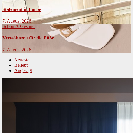
Statement in Farbe
7. August 2026
Schön & Gesund
Verwöhnzeit für die Füße
7. August 2026
Neueste
Beliebt
Angesagt