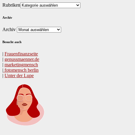
Rubriken
Archiv
Archiv
Besucht auch
|
Frauen­fi­nanz­seite
|
genussmaenner.de
|
mar­ket­ing­men­sch
|
fotomen­sch berlin
|
Unter der Lupe