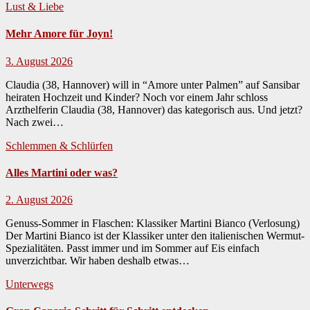
Lust & Liebe
Mehr Amore für Joyn!
3. August 2026
Claudia (38, Hannover) will in “Amore unter Palmen” auf Sansibar
heiraten Hochzeit und Kinder? Noch vor einem Jahr schloss
Arzthelferin Clau­dia (38, Han­nover) das kat­e­gorisch aus. Und jet­zt?
Nach zwei…
Schlemmen & Schlürfen
Alles Martini oder was?
2. August 2026
Genuss-Sommer in Flaschen: Klassiker Martini Bianco (Verlosung)
Der Mar­ti­ni Bian­co ist der Klas­sik­er unter den ital­ienis­chen Wer­mut-
Spezial­itäten. Passt immer und im Som­mer auf Eis ein­fach
unverzicht­bar. Wir haben deshalb etwas…
Unterwegs