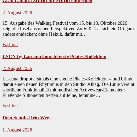
Gran Canaria Schritt für Schritt entdecken
2. August 2026
15. Ausgabe des Walking Festival vom 15. bis 18. Oktober 2026
zeigt die Insel aus neuen Perspektiven Zu Fuß lässt sich ein Ort ganz
anders ent­deck­en: ohne Hek­tik, dafür mit…
Fashion
LSCN by Lascana launcht erste Pilates-Kollektion
2. August 2026
Las­cana droppt erst­mals eine eigene Pilates-Kollek­tion – und bringt
damit einen neuen Rhyth­mus in den Stu­dio-All­t­ag. Die Lin­ie vere­int
sportliche Funk­tion­al­ität mit modis­chen Activewear-Ele­menten:
Fließende Sil­hou­et­ten tre­f­fen auf feine, fem­i­nine…
Fashion
Dein Schuh. Dein Weg.
1. August 2026