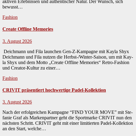
aktiv­en Erleb­nis­sen und authen­tis­ch­er Natur. Der Wun­sch, sich
bewusst…
Fashion
Create Offline Memories
3. August 2026
Deichmann und Fila launchen Gen-Z-Kampagne mit Kayla Shyx
Deich­mann und Fila nutzen die Herb­st-/Win­ter-Sai­son, um mit Kay­
la Shyx und dem Mot­to „Cre­ate Offline Mem­o­ries“ Retro-Fash­ion
und Cre­ator-Kul­tur zu ein­er…
Fashion
CRIVIT präsentiert hochwertige Padel-Kollektion
3. August 2026
Nach der erfol­gre­ichen Kam­pagne “FIND YOUR MOVE” mit Ste­
fanie Graf als Marken­part­ner geht die Sport­marke CRIVIT nun den
näch­sten Schritt. CRIVIT geht mit ein­er lim­i­tierten Padel-Kollek­tion
an den Start, welche…