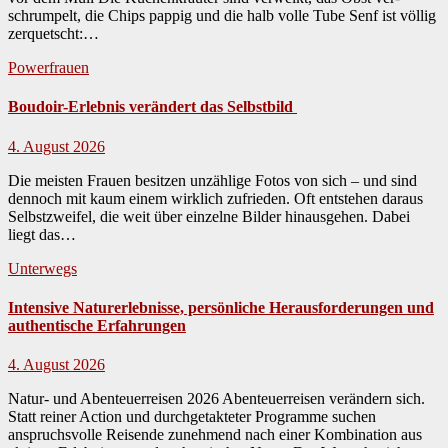
schrumpelt, die Chips pap­pig und die halb volle Tube Senf ist völ­lig
zer­quetscht:…
Powerfrauen
Boudoir-Erlebnis verändert das Selbstbild
4. August 2026
Die meis­ten Frauen besitzen unzäh­lige Fotos von sich – und sind
den­noch mit kaum einem wirk­lich zufrieden. Oft entste­hen daraus
Selb­stzweifel, die weit über einzelne Bilder hin­aus­ge­hen. Dabei
liegt das…
Unterwegs
Intensive Naturerlebnisse, persönliche Herausforderungen und
authentische Erfahrungen
4. August 2026
Natur- und Abenteuerreisen 2026 Aben­teuer­reisen verän­dern sich.
Statt rein­er Action und durchge­tak­teter Pro­gramme suchen
anspruchsvolle Reisende zunehmend nach ein­er Kom­bi­na­tion aus