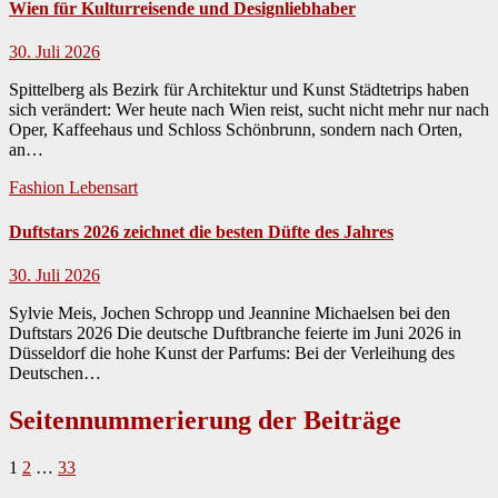
Wien für Kulturreisende und Designliebhaber
30. Juli 2026
Spittelberg als Bezirk für Architektur und Kunst Städtetrips haben
sich verän­dert: Wer heute nach Wien reist, sucht nicht mehr nur nach
Oper, Kaf­fee­haus und Schloss Schön­brunn, son­dern nach Orten,
an…
Fashion
Lebensart
Duftstars 2026 zeichnet die besten Düfte des Jahres
30. Juli 2026
Sylvie Meis, Jochen Schropp und Jeannine Michaelsen bei den
Duftstars 2026 Die deutsche Duft­branche feierte im Juni 2026 in
Düs­sel­dorf die hohe Kun­st der Par­fums: Bei der Ver­lei­hung des
Deutschen…
Seitennummerierung der Beiträge
1
2
…
33