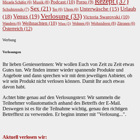
Rezept
(37)
Podcast
(10)
Porno
(9)
Musik
(8)
Micaela Schäfer
(6)
Sex
(21)
Urlaub
Unterwäsche
(15)
Schuhtrends
(7)
Tee
(6)
Uhren
(6)
Verlosung
(33)
Venus
(19)
(18)
Victoria Swarovski
(10)
Weihnachten
(10)
Wohnideen
(8)
Wandern
(6)
Wohnen
(6)
Zitronen
(6)
Wien
(5)
Österreich
(12)
Werbung
Verlosungen
Ihr lieben Geniesserinnen: Wir wollen Euch von Zeit zu Zeit etwas
Gutes tun. Wir finden immer wieder spannende Produkte und
Angebote und dann sprechen wir mit dem jeweiligen Anbieter, ob
wir sein Produkt nicht verlosen können. Damit Ihr auch etwas
davon habt.
Achtet bitte genau auf den Verlosungstext: Wir sammeln die
Teilnehmer vollautomatisch anhand des Betreffs der E-Mail.
Deswegen ist es für die Teilnahme wichtig, genau den richtigen
Betrefftext zu verwenden. Er beginn immer mit "Verlosung...".
Aktuell verlosen wir: