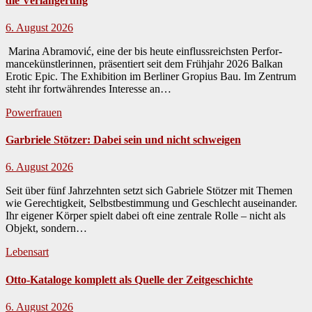
die Verlängerung
6. August 2026
Mari­na Abramović, eine der bis heute ein­flussre­ich­sten Per­for­
mancekün­st­lerin­nen, präsen­tiert seit dem Früh­jahr 2026 Balkan
Erot­ic Epic. The Exhi­bi­tion im Berlin­er Gropius Bau. Im Zen­trum
ste­ht ihr fortwähren­des Inter­esse an…
Powerfrauen
Garbriele Stötzer: Dabei sein und nicht schweigen
6. August 2026
Seit über fünf Jahrzehn­ten set­zt sich Gabriele Stötzer mit The­men
wie Gerechtigkeit, Selb­st­bes­tim­mung und Geschlecht auseinan­der.
Ihr eigen­er Kör­p­er spielt dabei oft eine zen­trale Rolle – nicht als
Objekt, son­dern…
Lebensart
Otto-Kataloge komplett als Quelle der Zeitgeschichte
6. August 2026