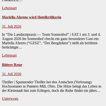
Lebensart
Mariella Ahrens wird Hotelkritikerin
31. Juli 2026
In “Die Landarztpraxis — Team Sonnenhof” | SAT.1 am 3. und 4.
August 2026 Im Son­nen­hof checkt ein ganz beson­der­er Gast ein:
Mariel­la Ahrens (“GZSZ”, “Der Bergdok­tor”) stellt als berühmt-
berüchtigte…
Lebensart
Bittere Reue
31. Juli 2026
Thriller | Spannender Thriller bei den Amischen (Verlosung)
Hochsom­mer in Painters Mill, Ohio. Die Hitze bringt das Leben in
der Kle­in­stadt fast zum Erliegen, doch die Ruhe find­et ein jäh­es…
Unterwegs