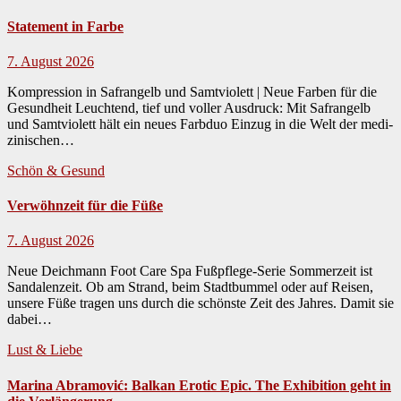
Statement in Farbe
7. August 2026
Kompression in Safrangelb und Samtviolett | Neue Farben für die
Gesundheit Leuch­t­end, tief und voller Aus­druck: Mit Safrangelb
und Samtvi­o­lett hält ein neues Farb­duo Einzug in die Welt der medi­
zinis­chen…
Schön & Gesund
Verwöhnzeit für die Füße
7. August 2026
Neue Deichmann Foot Care Spa Fußpflege-Serie Som­merzeit ist
San­dalen­zeit. Ob am Strand, beim Stadt­bum­mel oder auf Reisen,
unsere Füße tra­gen uns durch die schön­ste Zeit des Jahres. Damit sie
dabei…
Lust & Liebe
Marina Abramović: Balkan Erotic Epic. The Exhibition geht in