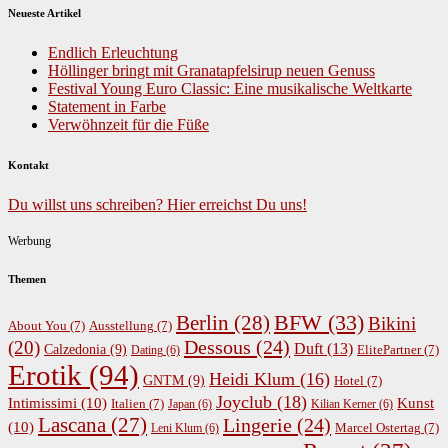
Neueste Artikel
Endlich Erleuchtung
Höllinger bringt mit Granatapfelsirup neuen Genuss
Festival Young Euro Classic: Eine musikalische Weltkarte
Statement in Farbe
Verwöhnzeit für die Füße
Kontakt
Du willst uns schreiben? Hier erreichst Du uns!
Werbung
Themen
BFW
(33)
Berlin
(28)
Bikini
About You
(7)
Ausstellung
(7)
Dessous
(24)
(20)
Duft
(13)
Calzedonia
(9)
ElitePartner
(7)
Dating
(6)
Erotik
(94)
Heidi Klum
(16)
GNTM
(9)
Hotel
(7)
Joyclub
(18)
Intimissimi
(10)
Kunst
Italien
(7)
Japan
(6)
Kilian Kerner
(6)
Lascana
(27)
Lingerie
(24)
(10)
Marcel Ostertag
(7)
Leni Klum
(6)