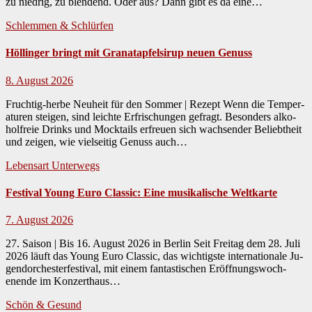
zu niedrig, zu blendend. Oder aus? Dann gibt es da eine…
Schlemmen & Schlürfen
Höllinger bringt mit Granatapfelsirup neuen Genuss
8. August 2026
Fruchtig-herbe Neuheit für den Sommer | Rezept Wenn die Tem­per­
a­turen steigen, sind leichte Erfrischun­gen gefragt. Beson­ders alko­
hol­freie Drinks und Mock­tails erfreuen sich wach­sender Beliebtheit
und zeigen, wie viel­seit­ig Genuss auch…
Lebensart
Unterwegs
Festival Young Euro Classic: Eine musikalische Weltkarte
7. August 2026
27. Saison | Bis 16. August 2026 in Berlin Seit Fre­itag dem 28. Juli
2026 läuft das Young Euro Clas­sic, das wichtig­ste inter­na­tionale Ju­
gendorchesterfestival, mit einem fan­tastis­chen Eröff­nungswoch­
enende im Konz­erthaus…
Schön & Gesund