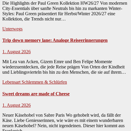
Die Highlights der Paul Green Kollektion HW26/27 Von mod­er­nen
City-Essen­tials über san­fte Neu­trals bis hin zu markan­ten Win­ter-
Styles: Paul Green präsen­tiert für Herbst/Winter 2026/27 eine
Kollek­tion, die Trends nicht nur…
Unterwegs
Trip down memory lane: Analoge Reiseerinnerungen
1. August 2026
Mit Lea van Acken, Gizem Emre und Ben Felipe Momente
wiederzuentdecken, die jede Reise prägen Von Orten der Kind­heit
und Lieblingsvierteln bis hin zu den Men­schen, die sie auf ihrem…
Lebensart
Schlemmen & Schlürfen
Sweet dreams are made of Cheese
1. August 2026
Neuer Käsehobel von Sabre Paris Wo geho­belt wird, da fällt der
Käse. Liebe Geniesserin­nen, wie wäre es mit einem wun­der­baren
neuen Käse­ho­bel? Nein, nicht irgen­deinen. Dieser hier kommt aus
Frankre­ich,…