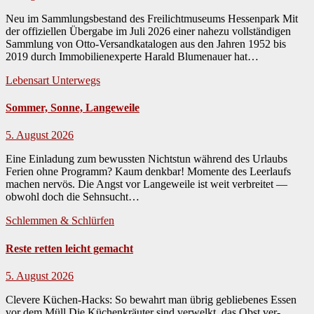
Neu im Sammlungsbestand des Freilichtmuseums Hessenpark Mit
der offiziellen Über­gabe im Juli 2026 ein­er nahezu voll­ständi­gen
Samm­lung von Otto-Ver­sand­kat­a­lo­gen aus den Jahren 1952 bis
2019 durch Immo­bilienex­perte Har­ald Blu­me­nauer hat…
Lebensart
Unterwegs
Sommer, Sonne, Langeweile
5. August 2026
Eine Einladung zum bewussten Nichtstun während des Urlaubs
Ferien ohne Pro­gramm? Kaum denkbar! Momente des Leer­laufs
machen nervös. Die Angst vor Langeweile ist weit ver­bre­it­et —
obwohl doch die Sehn­sucht…
Schlemmen & Schlürfen
Reste retten leicht gemacht
5. August 2026
Clevere Küchen-Hacks: So bewahrt man übrig gebliebenes Essen
vor dem Müll Die Küchenkräuter sind ver­welkt, das Obst ver­