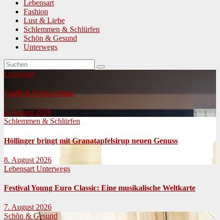
Lebensart
Fashion
Lust & Liebe
Schlemmen & Schlürfen
Schön & Gesund
Unterwegs
Lebensart
Endlich Erleuchtung
8. August 2026
Schlemmen & Schlürfen
Höllinger bringt mit Granatapfelsirup neuen Genuss
8. August 2026
Lebensart
Unterwegs
Festival Young Euro Classic: Eine musikalische Weltkarte
7. August 2026
Schön & Gesund