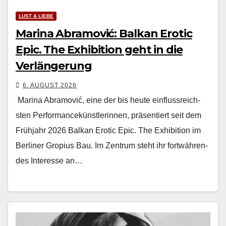
LUST & LIEBE
Marina Abramović: Balkan Erotic
Epic. The Exhibition geht in die
Verlängerung
6. AUGUST 2026
Mari­na Abramović, eine der bis heute ein­flussre­ich­
sten Per­for­mancekün­st­lerin­nen, präsen­tiert seit dem
Früh­jahr 2026 Balkan Erot­ic Epic. The Exhi­bi­tion im
Berlin­er Gropius Bau. Im Zen­trum ste­ht ihr fortwähren­
des Inter­esse an…