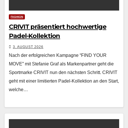
FASHION
CRIVIT präsentiert hochwertige
Padel-Kollektion
3. AUGUST 2026
Nach der erfol­gre­ichen Kam­pagne “FIND YOUR
MOVE” mit Ste­fanie Graf als Marken­part­ner geht die
Sport­marke CRIVIT nun den näch­sten Schritt. CRIVIT
geht mit ein­er lim­i­tierten Padel-Kollek­tion an den Start,
welche…