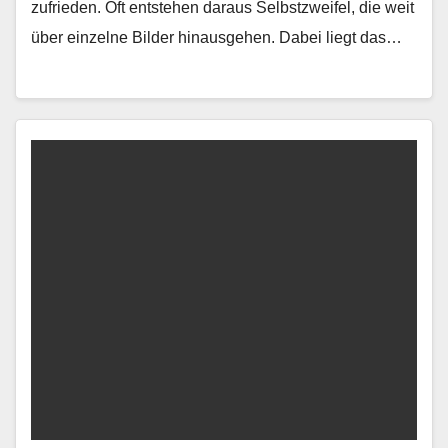
zufrieden. Oft entste­hen daraus Selb­stzweifel, die weit
über einzelne Bilder hin­aus­ge­hen. Dabei liegt das…