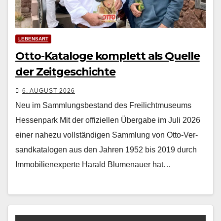
LEBENSART
Otto-Kataloge komplett als Quelle
der Zeitgeschichte
6. AUGUST 2026
Neu im Sammlungsbestand des Freilichtmuseums
Hessenpark Mit der offiziellen Über­gabe im Juli 2026
ein­er nahezu voll­ständi­gen Samm­lung von Otto-Ver­
sand­kat­a­lo­gen aus den Jahren 1952 bis 2019 durch
Immo­bilienex­perte Har­ald Blu­me­nauer hat…