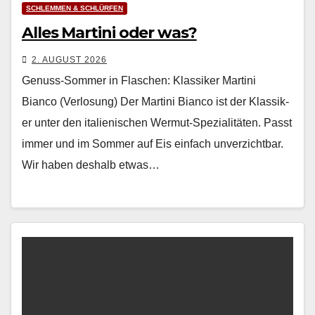
SCHLEMMEN & SCHLÜRFEN
Alles Martini oder was?
2. AUGUST 2026
Genuss-Sommer in Flaschen: Klassiker Martini
Bianco (Verlosung) Der Mar­ti­ni Bian­co ist der Klas­sik­
er unter den ital­ienis­chen Wer­mut-Spezial­itäten. Passt
immer und im Som­mer auf Eis ein­fach unverzicht­bar.
Wir haben deshalb etwas…