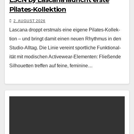
Pilates-Kollektion
2. AUGUST 2026
Las­cana droppt erst­mals eine eigene Pilates-Kollek­
tion – und bringt damit einen neuen Rhyth­mus in den
Stu­dio-All­t­ag. Die Lin­ie vere­int sportliche Funk­tion­al­
ität mit modis­chen Activewear-Ele­menten: Fließende
Sil­hou­et­ten tre­f­fen auf feine, fem­i­nine…