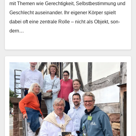
mit The­men wie Gerechtigkeit, Selb­st­bes­tim­mung und
Geschlecht auseinan­der. Ihr eigen­er Kör­p­er spielt
dabei oft eine zen­trale Rolle – nicht als Objekt, son­
dern…