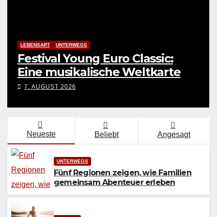
UNTERWEGS
Fünf Regionen zeigen, wie
Familien gemeinsam
Abenteuer erleben
9. AUGUST 2026
Neueste
Beliebt
Angesagt
UNTERWEGS
Fünf Regionen zeigen, wie Familien
gemeinsam Abenteuer erleben