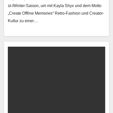
st-/Win­ter-Sai­son, um mit Kay­la Shyx und dem Mot­to
„Cre­ate Offline Mem­o­ries“ Retro-Fash­ion und Cre­ator-
Kul­tur zu ein­er…