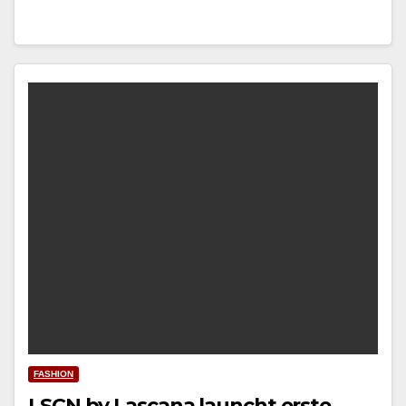
FASHION
LSCN by Lascana launcht erste