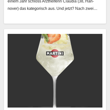
einem Jahr schloss Arzthelferin Clau­dia (38, Han­
nover) das kat­e­gorisch aus. Und jet­zt? Nach zwei…