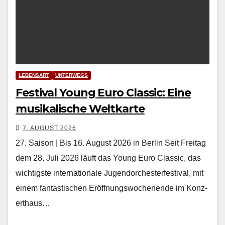
LEBENSART
UNTERWEGS
Festival Young Euro Classic: Eine
musikalische Weltkarte
7. AUGUST 2026
27. Saison | Bis 16. August 2026 in Berlin Seit Fre­itag
dem 28. Juli 2026 läuft das Young Euro Clas­sic, das
wichtig­ste inter­na­tionale Ju­gendorchesterfestival, mit
einem fan­tastis­chen Eröff­nungswoch­enende im Konz­
erthaus…