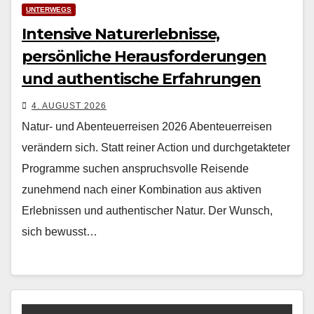
UNTERWEGS
Intensive Naturerlebnisse,
persönliche Herausforderungen
und authentische Erfahrungen
4. AUGUST 2026
Natur- und Abenteuerreisen 2026 Aben­teuer­reisen
verän­dern sich. Statt rein­er Action und durchge­tak­teter
Pro­gramme suchen anspruchsvolle Reisende
zunehmend nach ein­er Kom­bi­na­tion aus aktiv­en
Erleb­nis­sen und authen­tis­ch­er Natur. Der Wun­sch,
sich bewusst…