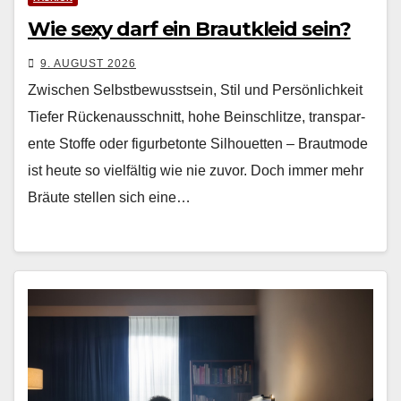
Wie sexy darf ein Brautkleid sein?
9. AUGUST 2026
Zwischen Selbstbewusstsein, Stil und Persönlichkeit
Tiefer Rück­e­nauss­chnitt, hohe Bein­schlitze, trans­par­
ente Stoffe oder fig­urbe­tonte Sil­hou­et­ten – Braut­mode
ist heute so vielfältig wie nie zuvor. Doch immer mehr
Bräute stellen sich eine…