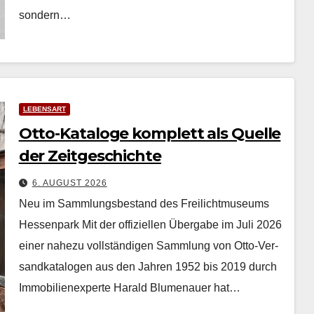
son­dern…
LEBENSART
Otto-Kataloge komplett als Quelle
der Zeitgeschichte
6. AUGUST 2026
Neu im Sammlungsbestand des Freilichtmuseums
Hessenpark Mit der offiziellen Über­gabe im Juli 2026
ein­er nahezu voll­ständi­gen Samm­lung von Otto-Ver­
sand­kat­a­lo­gen aus den Jahren 1952 bis 2019 durch
Immo­bilienex­perte Har­ald Blu­me­nauer hat…