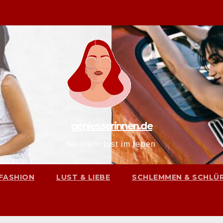
geniesserinnen.de
für mehr lust im leben
FASHION
LUST & LIEBE
SCHLEMMEN & SCHLÜ