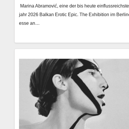
Mari­na Abramović, eine der bis heute ein­flussre­ich­ste
jahr 2026 Balkan Erot­ic Epic. The Exhi­bi­tion im Berlin
esse an…