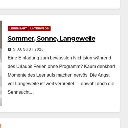
LEBENSART
UNTERWEGS
Sommer, Sonne, Langeweile
5. AUGUST 2026
Eine Einladung zum bewussten Nichtstun während
des Urlaubs Ferien ohne Pro­gramm? Kaum denkbar!
Momente des Leer­laufs machen nervös. Die Angst
vor Langeweile ist weit ver­bre­it­et — obwohl doch die
Sehn­sucht…