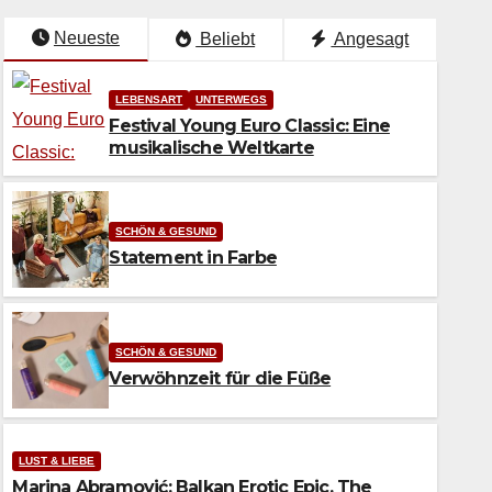
Neueste
Beliebt
Angesagt
LEBENSART
UNTERWEGS
Festival Young Euro Classic: Eine
musikalische Weltkarte
SCHÖN & GESUND
Statement in Farbe
SCHÖN & GESUND
Verwöhnzeit für die Füße
SCHÖN & GESUND
Statement in Farbe
LUST & LIEBE
Marina Abramović: Balkan Erotic Epic. The