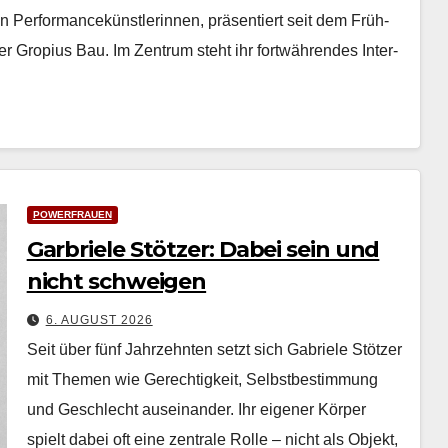
n Per­for­mancekün­st­lerin­nen, präsen­tiert seit dem Früh­
­er Gropius Bau. Im Zen­trum ste­ht ihr fortwähren­des Inter­
POWERFRAUEN
Garbriele Stötzer: Dabei sein und
nicht schweigen
6. AUGUST 2026
Seit über fünf Jahrzehn­ten set­zt sich Gabriele Stötzer
mit The­men wie Gerechtigkeit, Selb­st­bes­tim­mung
und Geschlecht auseinan­der. Ihr eigen­er Kör­p­er
spielt dabei oft eine zen­trale Rolle – nicht als Objekt,