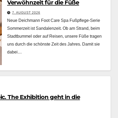
Verwöhnzeit für die Füße
7. AUGUST 2026
Neue Deichmann Foot Care Spa Fußpflege-Serie
Som­merzeit ist San­dalen­zeit. Ob am Strand, beim
Stadt­bum­mel oder auf Reisen, unsere Füße tra­gen
uns durch die schön­ste Zeit des Jahres. Damit sie
dabei…
c. The Exhibition geht in die