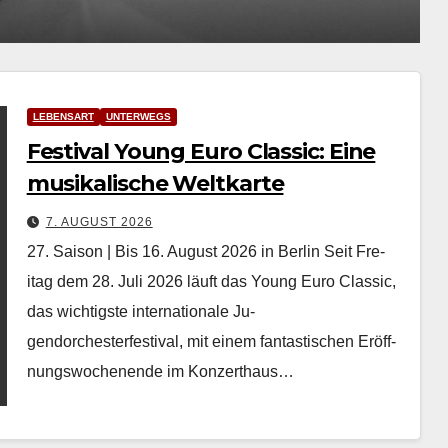
LEBENSART
UNTERWEGS
Festival Young Euro Classic: Eine
musikalische Weltkarte
7. AUGUST 2026
27. Saison | Bis 16. August 2026 in Berlin Seit Fre­
itag dem 28. Juli 2026 läuft das Young Euro Clas­sic,
das wichtig­ste inter­na­tionale Ju­
gendorchesterfestival, mit einem fan­tastis­chen Eröff­
nungswoch­enende im Konz­erthaus…