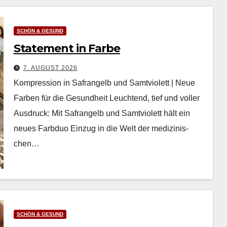
SCHÖN & GESUND
Statement in Farbe
7. AUGUST 2026
Kompression in Safrangelb und Samtviolett | Neue
Farben für die Gesundheit Leuch­t­end, tief und voller
Aus­druck: Mit Safrangelb und Samtvi­o­lett hält ein
neues Farb­duo Einzug in die Welt der medi­zinis­
chen…
SCHÖN & GESUND