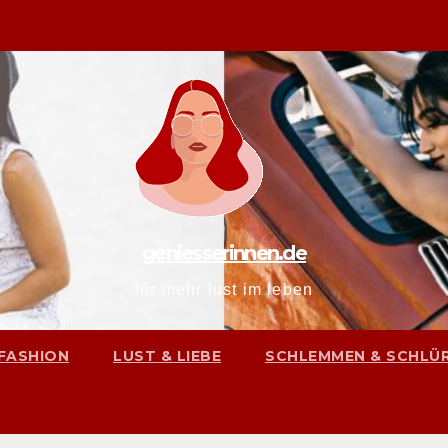
geniesserinnen.de
für mehr lust im leben
FASHION
LUST & LIEBE
SCHLEMMEN & SCHLÜ