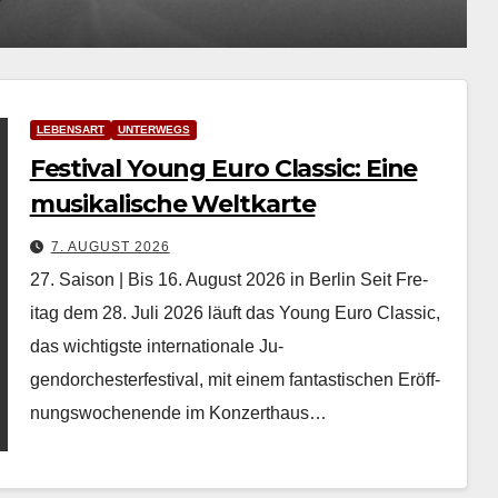
7.
LEBENSART
UNTERWEGS
Festival Young Euro Classic: Eine
musikalische Weltkarte
7. AUGUST 2026
27. Saison | Bis 16. August 2026 in Berlin Seit Fre­
itag dem 28. Juli 2026 läuft das Young Euro Clas­sic,
das wichtig­ste inter­na­tionale Ju­
gendorchesterfestival, mit einem fan­tastis­chen Eröff­
nungswoch­enende im Konz­erthaus…