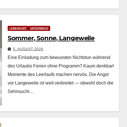
LEBENSART
UNTERWEGS
Sommer, Sonne, Langeweile
5. AUGUST 2026
Eine Einladung zum bewussten Nichtstun während
des Urlaubs Ferien ohne Pro­gramm? Kaum denkbar!
Momente des Leer­laufs machen nervös. Die Angst
vor Langeweile ist weit ver­bre­it­et — obwohl doch die
Sehn­sucht…