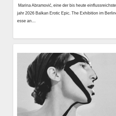
Mari­na Abramović, eine der bis heute ein­flussre­ich­ste
jahr 2026 Balkan Erot­ic Epic. The Exhi­bi­tion im Berlin
esse an…