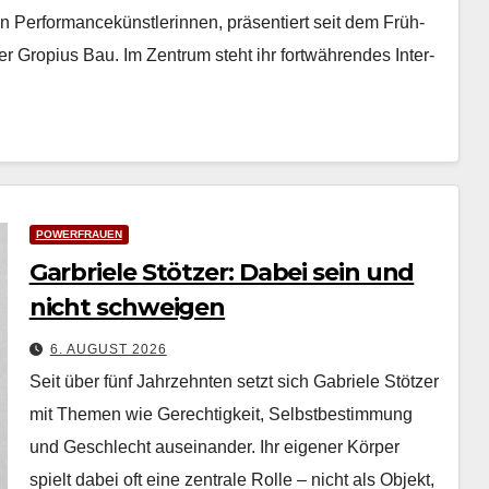
n Per­for­mancekün­st­lerin­nen, präsen­tiert seit dem Früh­
­er Gropius Bau. Im Zen­trum ste­ht ihr fortwähren­des Inter­
POWERFRAUEN
Garbriele Stötzer: Dabei sein und
nicht schweigen
6. AUGUST 2026
Seit über fünf Jahrzehn­ten set­zt sich Gabriele Stötzer
mit The­men wie Gerechtigkeit, Selb­st­bes­tim­mung
und Geschlecht auseinan­der. Ihr eigen­er Kör­p­er
spielt dabei oft eine zen­trale Rolle – nicht als Objekt,