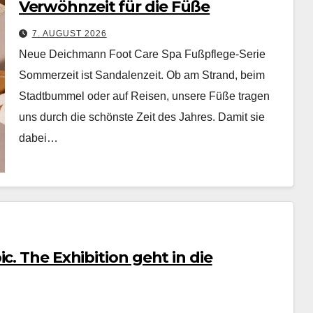
Verwöhnzeit für die Füße
7. AUGUST 2026
Neue Deichmann Foot Care Spa Fußpflege-Serie
Som­merzeit ist San­dalen­zeit. Ob am Strand, beim
Stadt­bum­mel oder auf Reisen, unsere Füße tra­gen
uns durch die schön­ste Zeit des Jahres. Damit sie
dabei…
c. The Exhibition geht in die