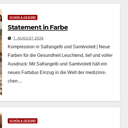
SCHÖN & GESUND
Statement in Farbe
7. AUGUST 2026
Kompression in Safrangelb und Samtviolett | Neue
Farben für die Gesundheit Leuch­t­end, tief und voller
Aus­druck: Mit Safrangelb und Samtvi­o­lett hält ein
neues Farb­duo Einzug in die Welt der medi­zinis­
chen…
SCHÖN & GESUND