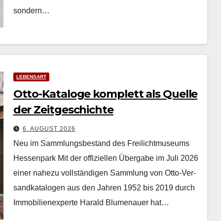
son­dern…
LEBENSART
Otto-Kataloge komplett als Quelle
der Zeitgeschichte
6. AUGUST 2026
Neu im Sammlungsbestand des Freilichtmuseums
Hessenpark Mit der offiziellen Über­gabe im Juli 2026
ein­er nahezu voll­ständi­gen Samm­lung von Otto-Ver­
sand­kat­a­lo­gen aus den Jahren 1952 bis 2019 durch
Immo­bilienex­perte Har­ald Blu­me­nauer hat…