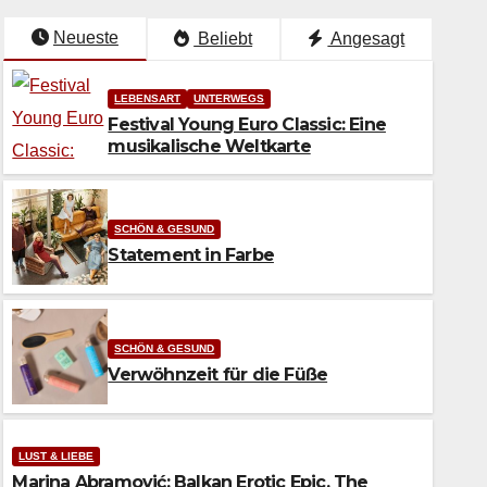
Neueste
Beliebt
Angesagt
LEBENSART
UNTERWEGS
Festival Young Euro Classic: Eine
musikalische Weltkarte
SCHÖN & GESUND
Statement in Farbe
SCHÖN & GESUND
Verwöhnzeit für die Füße
 & GESUND
atement in Farbe
LUST & LIEBE
Marina Abramović: Balkan Erotic Epic. The