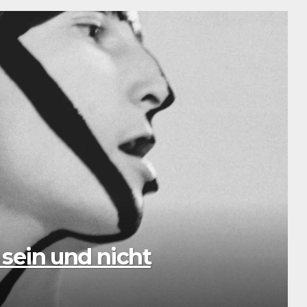
: Eine musikalische
SCHÖN
St