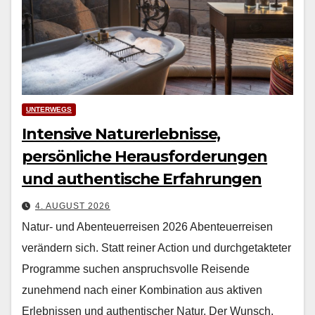
UNTERWEGS
Intensive Naturerlebnisse,
persönliche Herausforderungen
und authentische Erfahrungen
4. AUGUST 2026
Natur- und Abenteuerreisen 2026 Aben­teuer­reisen
verän­dern sich. Statt rein­er Action und durchge­tak­teter
Pro­gramme suchen anspruchsvolle Reisende
zunehmend nach ein­er Kom­bi­na­tion aus aktiv­en
Erleb­nis­sen und authen­tis­ch­er Natur. Der Wun­sch,