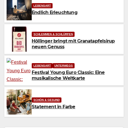
LEBENSART
Endlich Erleuchtung
SCHLEMMEN & SCHLÜRFEN
Höllinger bringt mit Granatapfelsirup
neuen Genuss
LEBENSART
UNTERWEGS
Festival Young Euro Classic: Eine
musikalische Weltkarte
SCHÖN & GESUND
Statement in Farbe