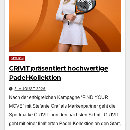
FASHION
CRIVIT präsentiert hochwertige
Padel-Kollektion
3. AUGUST 2026
Nach der erfol­gre­ichen Kam­pagne “FIND YOUR
MOVE” mit Ste­fanie Graf als Marken­part­ner geht die
Sport­marke CRIVIT nun den näch­sten Schritt. CRIVIT
geht mit ein­er lim­i­tierten Padel-Kollek­tion an den Start,