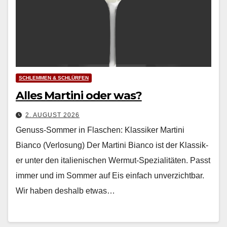
SCHLEMMEN & SCHLÜRFEN
Alles Martini oder was?
2. AUGUST 2026
Genuss-Sommer in Flaschen: Klassiker Martini
Bianco (Verlosung) Der Mar­ti­ni Bian­co ist der Klas­sik­
er unter den ital­ienis­chen Wer­mut-Spezial­itäten. Passt
immer und im Som­mer auf Eis ein­fach unverzicht­bar.
Wir haben deshalb etwas…