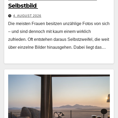
Selbstbild
4. AUGUST 2026
Die meis­ten Frauen besitzen unzäh­lige Fotos von sich
– und sind den­noch mit kaum einem wirk­lich
zufrieden. Oft entste­hen daraus Selb­stzweifel, die weit
über einzelne Bilder hin­aus­ge­hen. Dabei liegt das…