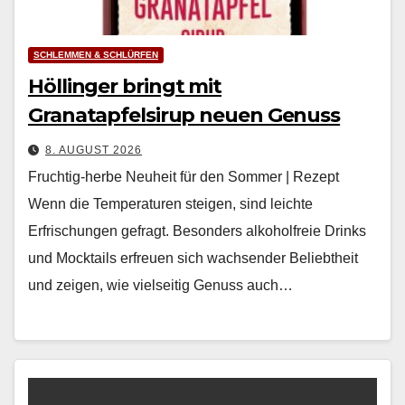
SCHLEMMEN & SCHLÜRFEN
Höllinger bringt mit
Granatapfelsirup neuen Genuss
8. AUGUST 2026
Fruchtig-herbe Neuheit für den Sommer | Rezept
Wenn die Tem­per­a­turen steigen, sind leichte
Erfrischun­gen gefragt. Beson­ders alko­hol­freie Drinks
und Mock­tails erfreuen sich wach­sender Beliebtheit
und zeigen, wie viel­seit­ig Genuss auch…