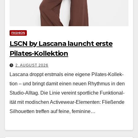
FASHION
LSCN by Lascana launcht erste
Pilates-Kollektion
2. AUGUST 2026
Las­cana droppt erst­mals eine eigene Pilates-Kollek­
tion – und bringt damit einen neuen Rhyth­mus in den
Stu­dio-All­t­ag. Die Lin­ie vere­int sportliche Funk­tion­al­
ität mit modis­chen Activewear-Ele­menten: Fließende
Sil­hou­et­ten tre­f­fen auf feine, fem­i­nine…