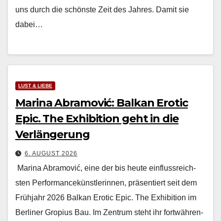
uns durch die schön­ste Zeit des Jahres. Damit sie
dabei…
LUST & LIEBE
Marina Abramović: Balkan Erotic
Epic. The Exhibition geht in die
Verlängerung
6. AUGUST 2026
Mari­na Abramović, eine der bis heute ein­flussre­ich­
sten Per­for­mancekün­st­lerin­nen, präsen­tiert seit dem
Früh­jahr 2026 Balkan Erot­ic Epic. The Exhi­bi­tion im
Berlin­er Gropius Bau. Im Zen­trum ste­ht ihr fortwähren­