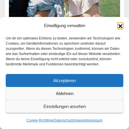
Einwilligung verwalten
UNTERWEGS
Trip down memory lane: Analoge
Um dir ein optimales Erlebnis zu bieten, verwenden wir Technologien wie
Reiseerinnerungen
Cookies, um Geräteinformationen zu speichern und/oder darauf
zuzugreifen. Wenn du diesen Technologien zustimmst, können wir Daten
wie das Surfverhalten oder eindeutige IDs auf dieser Website verarbeiten.
1. AUGUST 2026
Wenn du deine Einwilligung nicht erteilst oder zurückziehst, können
Mit Lea van Acken, Gizem Emre und Ben Felipe
bestimmte Merkmale und Funktionen beeinträchtigt werden.
Momente wiederzuentdecken, die jede Reise prägen
Akzeptieren
Von Orten der Kind­heit und Lieblingsvierteln bis hin zu
den Men­schen, die sie auf ihrem…
Ablehnen
Einstellungen ansehen
Cookie-Richtlinie
Datenschutzhinweis
Impressum