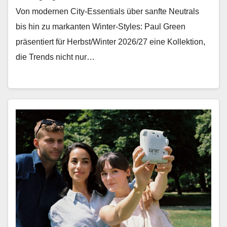
Von mod­er­nen City-Essen­tials über san­fte Neu­trals
bis hin zu markan­ten Win­ter-Styles: Paul Green
präsen­tiert für Herbst/Winter 2026/27 eine Kollek­tion,
die Trends nicht nur…