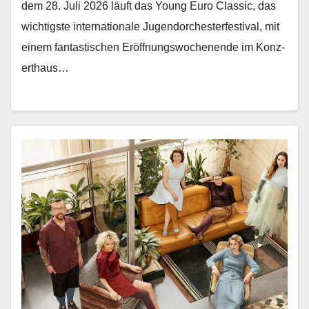
dem 28. Juli 2026 läuft das Young Euro Clas­sic, das
wichtig­ste inter­na­tionale Ju­gendorchesterfestival, mit
einem fan­tastis­chen Eröff­nungswoch­enende im Konz­
erthaus…