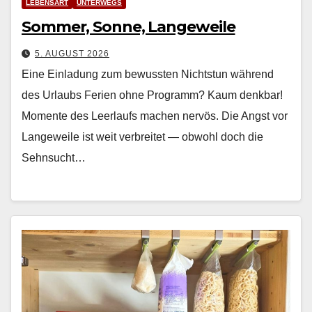
LEBENSART
UNTERWEGS
Sommer, Sonne, Langeweile
5. AUGUST 2026
Eine Einladung zum bewussten Nichtstun während
des Urlaubs Ferien ohne Pro­gramm? Kaum denkbar!
Momente des Leer­laufs machen nervös. Die Angst vor
Langeweile ist weit ver­bre­it­et — obwohl doch die
Sehn­sucht…