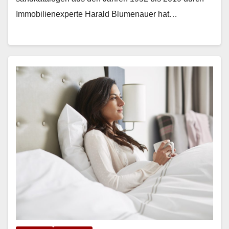
Immo­bilienex­perte Har­ald Blu­me­nauer hat…