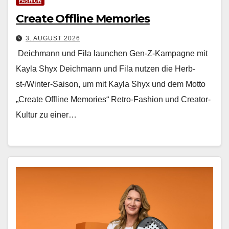
FASHION
Create Offline Memories
3. AUGUST 2026
Deichmann und Fila launchen Gen-Z-Kampagne mit
Kayla Shyx Deich­mann und Fila nutzen die Herb­
st-/Win­ter-Sai­son, um mit Kay­la Shyx und dem Mot­to
„Cre­ate Offline Mem­o­ries“ Retro-Fash­ion und Cre­ator-
Kul­tur zu ein­er…