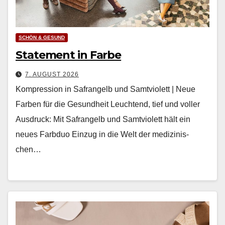
SCHÖN & GESUND
Statement in Farbe
7. AUGUST 2026
Kompression in Safrangelb und Samtviolett | Neue
Farben für die Gesundheit Leuch­t­end, tief und voller
Aus­druck: Mit Safrangelb und Samtvi­o­lett hält ein
neues Farb­duo Einzug in die Welt der medi­zinis­
chen…