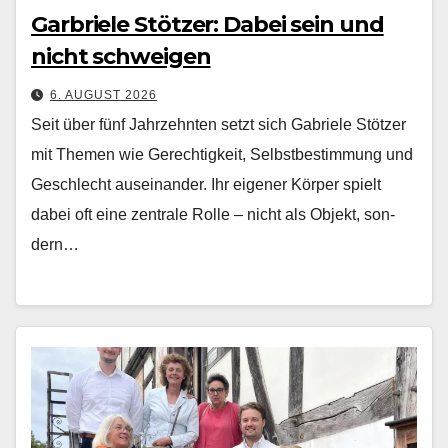
Garbriele Stötzer: Dabei sein und
nicht schweigen
6. AUGUST 2026
Seit über fünf Jahrzehn­ten set­zt sich Gabriele Stötzer
mit The­men wie Gerechtigkeit, Selb­st­bes­tim­mung und
Geschlecht auseinan­der. Ihr eigen­er Kör­p­er spielt
dabei oft eine zen­trale Rolle – nicht als Objekt, son­
dern…