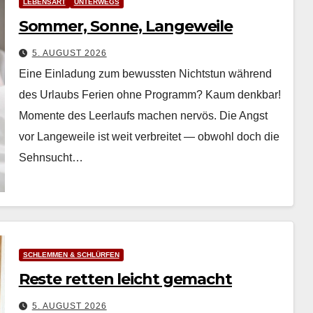
LEBENSART
UNTERWEGS
Sommer, Sonne, Langeweile
5. AUGUST 2026
Eine Einladung zum bewussten Nichtstun während
des Urlaubs Ferien ohne Pro­gramm? Kaum denkbar!
Momente des Leer­laufs machen nervös. Die Angst
vor Langeweile ist weit ver­bre­it­et — obwohl doch die
Sehn­sucht…
SCHLEMMEN & SCHLÜRFEN
Reste retten leicht gemacht
5. AUGUST 2026