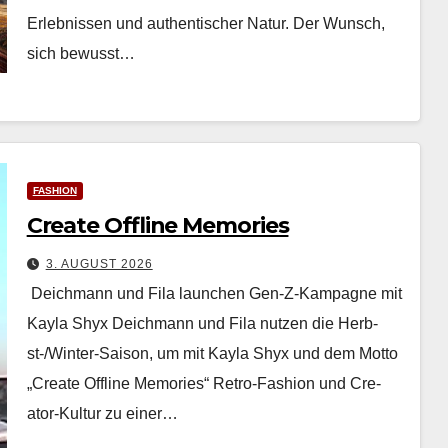
Erleb­nis­sen und authen­tis­ch­er Natur. Der Wun­sch,
sich bewusst…
FASHION
Create Offline Memories
3. AUGUST 2026
Deichmann und Fila launchen Gen-Z-Kampagne mit
Kayla Shyx Deich­mann und Fila nutzen die Herb­
st-/Win­ter-Sai­son, um mit Kay­la Shyx und dem Mot­to
„Cre­ate Offline Mem­o­ries“ Retro-Fash­ion und Cre­
ator-Kul­tur zu ein­er…