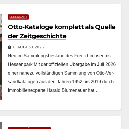
LEBENSART
Otto-Kataloge komplett als Quelle
der Zeitgeschichte
6. AUGUST 2026
Neu im Sammlungsbestand des Freilichtmuseums
Hessenpark Mit der offiziellen Über­gabe im Juli 2026
ein­er nahezu voll­ständi­gen Samm­lung von Otto-Ver­
sand­kat­a­lo­gen aus den Jahren 1952 bis 2019 durch
Immo­bilienex­perte Har­ald Blu­me­nauer hat…