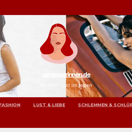
geniesserinnen.de
für mehr lust im leben
FASHION
LUST & LIEBE
SCHLEMMEN & SCHLÜ