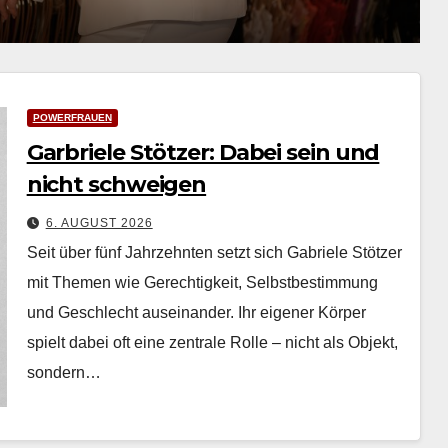
POWERFRAUEN
Garbriele Stötzer: Dabei sein und
nicht schweigen
6. AUGUST 2026
Seit über fünf Jahrzehn­ten set­zt sich Gabriele Stötzer
mit The­men wie Gerechtigkeit, Selb­st­bes­tim­mung
und Geschlecht auseinan­der. Ihr eigen­er Kör­p­er
spielt dabei oft eine zen­trale Rolle – nicht als Objekt,
son­dern…