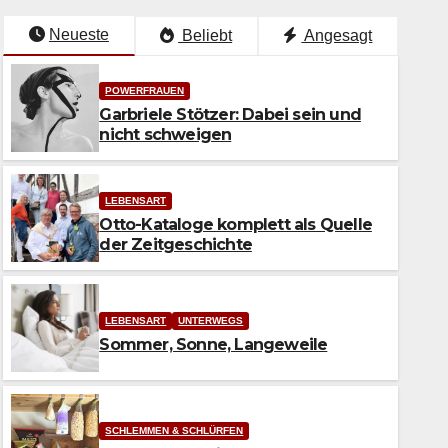
Neueste
Beliebt
Angesagt
POWERFRAUEN
Garbriele Stötzer: Dabei sein und
nicht schweigen
LEBENSART
Otto-Kataloge komplett als Quelle
der Zeitgeschichte
LEBENSART
UNTERWEGS
Sommer, Sonne, Langeweile
LEBENSART
Otto-Kataloge komplett als Q
Zeitgeschichte
SCHLEMMEN & SCHLÜRFEN