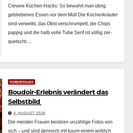
Clevere Küchen-Hacks: So bewahrt man übrig
gebliebenes Essen vor dem Müll Die Küchenkräuter
sind ver­welkt, das Obst ver­schrumpelt, die Chips
pap­pig und die halb volle Tube Senf ist völ­lig zer­
quetscht:…
POWERFRAUEN
Boudoir-Erlebnis verändert das
Selbstbild
4. AUGUST 2026
Die meis­ten Frauen besitzen unzäh­lige Fotos von
sich – und sind den­noch mit kaum einem wirk­lich