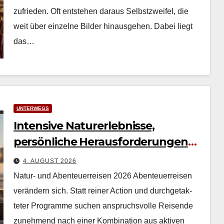
zufrieden. Oft entste­hen daraus Selb­stzweifel, die
weit über einzelne Bilder hin­aus­ge­hen. Dabei liegt
das…
UNTERWEGS
Intensive Naturerlebnisse,
persönliche Herausforderungen
und authentische Erfahrungen
4. AUGUST 2026
Natur- und Abenteuerreisen 2026 Aben­teuer­reisen
verän­dern sich. Statt rein­er Action und durchge­tak­
teter Pro­gramme suchen anspruchsvolle Reisende
zunehmend nach ein­er Kom­bi­na­tion aus aktiv­en