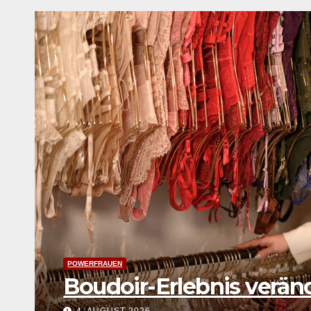
POWERFRAUEN
Garbriele Stötzer: Dabei
schweigen