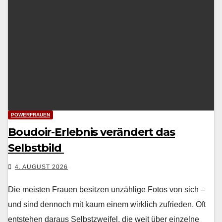
POWERFRAUEN
Boudoir-Erlebnis verändert das
Selbstbild
4. AUGUST 2026
Die meis­ten Frauen besitzen unzäh­lige Fotos von sich –
und sind den­noch mit kaum einem wirk­lich zufrieden. Oft
entste­hen daraus Selb­stzweifel, die weit über einzelne