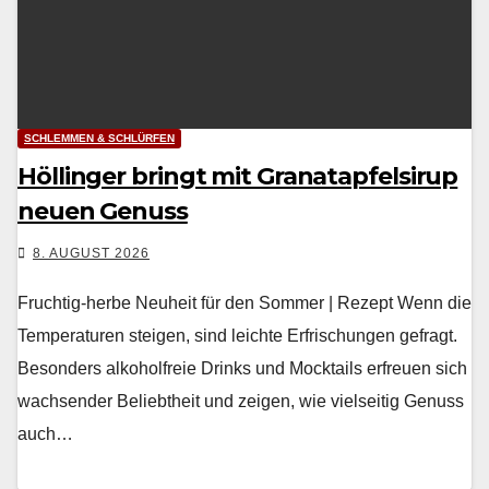
SCHLEMMEN & SCHLÜRFEN
Höllinger bringt mit Granatapfelsirup
neuen Genuss
8. AUGUST 2026
Fruchtig-herbe Neuheit für den Sommer | Rezept Wenn die
Tem­per­a­turen steigen, sind leichte Erfrischun­gen gefragt.
Beson­ders alko­hol­freie Drinks und Mock­tails erfreuen sich
wach­sender Beliebtheit und zeigen, wie viel­seit­ig Genuss
auch…