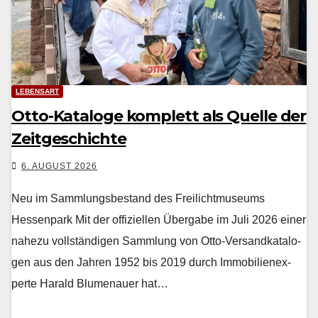
LEBENSART
Otto-Kataloge komplett als Quelle der
Zeitgeschichte
6. AUGUST 2026
Neu im Sammlungsbestand des Freilichtmuseums
Hessenpark Mit der offiziellen Über­gabe im Juli 2026 ein­er
nahezu voll­ständi­gen Samm­lung von Otto-Ver­sand­kat­a­lo­
gen aus den Jahren 1952 bis 2019 durch Immo­bilienex­
perte Har­ald Blu­me­nauer hat…