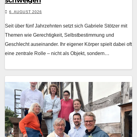
schweigen
6. AUGUST 2026
Seit über fünf Jahrzehn­ten set­zt sich Gabriele Stötzer mit
The­men wie Gerechtigkeit, Selb­st­bes­tim­mung und
Geschlecht auseinan­der. Ihr eigen­er Kör­p­er spielt dabei oft
eine zen­trale Rolle – nicht als Objekt, son­dern…