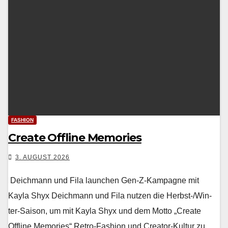
FASHION
Create Offline Memories
3. AUGUST 2026
Deichmann und Fila launchen Gen-Z-Kampagne mit
Kayla Shyx Deich­mann und Fila nutzen die Herb­st-/Win­
ter-Sai­son, um mit Kay­la Shyx und dem Mot­to „Cre­ate
Offline Mem­o­ries“ Retro-Fash­ion und Cre­ator-Kul­tur zu