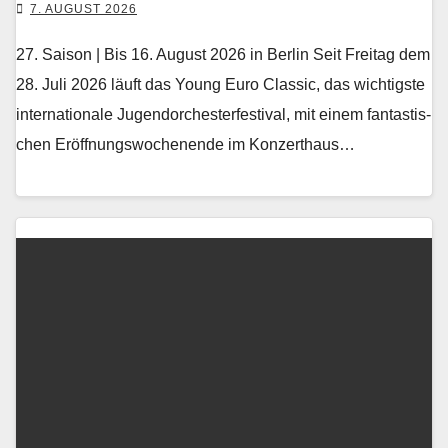
7. AUGUST 2026
27. Saison | Bis 16. August 2026 in Berlin Seit Fre­itag dem
28. Juli 2026 läuft das Young Euro Clas­sic, das wichtig­ste
inter­na­tionale Ju­gendorchesterfestival, mit einem fan­tastis­
chen Eröff­nungswoch­enende im Konz­erthaus…