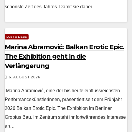
schön­ste Zeit des Jahres. Damit sie dabei…
LUST & LIEBE
Marina Abramović: Balkan Erotic Epic.
The Exhibition geht in die
Verlängerung
6. AUGUST 2026
Mari­na Abramović, eine der bis heute ein­flussre­ich­sten
Per­for­mancekün­st­lerin­nen, präsen­tiert seit dem Früh­jahr
2026 Balkan Erot­ic Epic. The Exhi­bi­tion im Berlin­er
Gropius Bau. Im Zen­trum ste­ht ihr fortwähren­des Inter­esse
an…