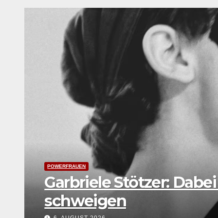
LEBENSART
UNTERWEGS
Festival Young Euro Clas
Weltkarte