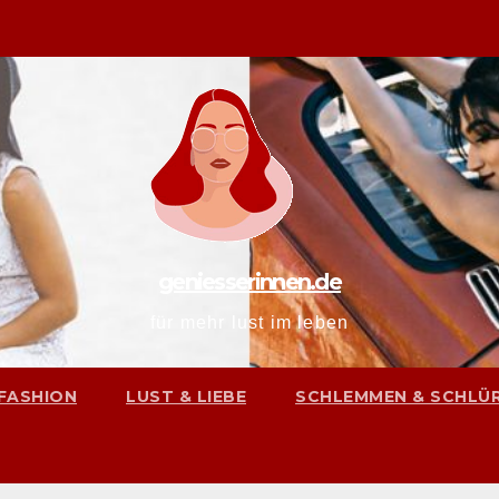
geniesserinnen.de
für mehr lust im leben
FASHION
LUST & LIEBE
SCHLEMMEN & SCHLÜ