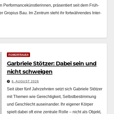
n Per­for­mancekün­st­lerin­nen, präsen­tiert seit dem Früh­
­er Gropius Bau. Im Zen­trum ste­ht ihr fortwähren­des Inter­
POWERFRAUEN
Garbriele Stötzer: Dabei sein und
nicht schweigen
6. AUGUST 2026
Seit über fünf Jahrzehn­ten set­zt sich Gabriele Stötzer
mit The­men wie Gerechtigkeit, Selb­st­bes­tim­mung
und Geschlecht auseinan­der. Ihr eigen­er Kör­p­er
spielt dabei oft eine zen­trale Rolle – nicht als Objekt,