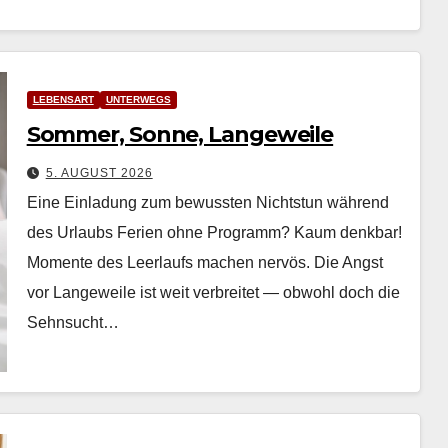
LEBENSART
UNTERWEGS
Sommer, Sonne, Langeweile
5. AUGUST 2026
Eine Einladung zum bewussten Nichtstun während
des Urlaubs Ferien ohne Pro­gramm? Kaum denkbar!
Momente des Leer­laufs machen nervös. Die Angst
vor Langeweile ist weit ver­bre­it­et — obwohl doch die
Sehn­sucht…