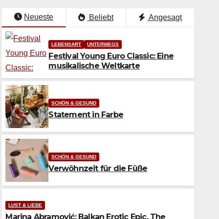
Neueste
Beliebt
Angesagt
LEBENSART
UNTERWEGS
Festival Young Euro Classic: Eine
musikalische Weltkarte
SCHÖN & GESUND
Statement in Farbe
SCHÖN & GESUND
Verwöhnzeit für die Füße
SCHÖN & GESUND
Statement in Farbe
LUST & LIEBE
Marina Abramović: Balkan Erotic Epic. The