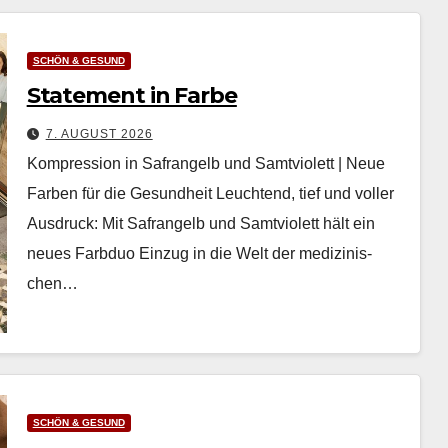
SCHÖN & GESUND
Statement in Farbe
7. AUGUST 2026
Kompression in Safrangelb und Samtviolett | Neue
Farben für die Gesundheit Leuch­t­end, tief und voller
Aus­druck: Mit Safrangelb und Samtvi­o­lett hält ein
neues Farb­duo Einzug in die Welt der medi­zinis­
chen…
SCHÖN & GESUND