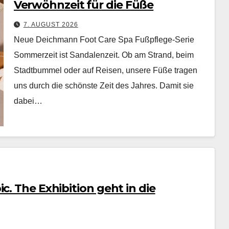
Verwöhnzeit für die Füße
7. AUGUST 2026
Neue Deichmann Foot Care Spa Fußpflege-Serie
Som­merzeit ist San­dalen­zeit. Ob am Strand, beim
Stadt­bum­mel oder auf Reisen, unsere Füße tra­gen
uns durch die schön­ste Zeit des Jahres. Damit sie
dabei…
c. The Exhibition geht in die