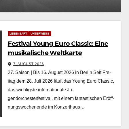
LEBENSART
UNTERWEGS
Festival Young Euro Classic: Eine
musikalische Weltkarte
7. AUGUST 2026
27. Saison | Bis 16. August 2026 in Berlin Seit Fre­
itag dem 28. Juli 2026 läuft das Young Euro Clas­sic,
das wichtig­ste inter­na­tionale Ju­
gendorchesterfestival, mit einem fan­tastis­chen Eröff­
nungswoch­enende im Konz­erthaus…