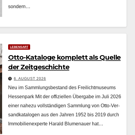
son­dern…
LEBENSART
Otto-Kataloge komplett als Quelle
der Zeitgeschichte
6. AUGUST 2026
Neu im Sammlungsbestand des Freilichtmuseums
Hessenpark Mit der offiziellen Über­gabe im Juli 2026
ein­er nahezu voll­ständi­gen Samm­lung von Otto-Ver­
sand­kat­a­lo­gen aus den Jahren 1952 bis 2019 durch
Immo­bilienex­perte Har­ald Blu­me­nauer hat…