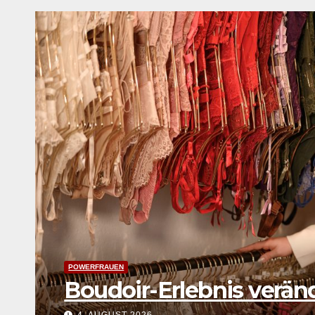
POWERFRAUEN
Garbriele Stötzer: Dabei
schweigen