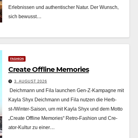
Erleb­nis­sen und authen­tis­ch­er Natur. Der Wun­sch,
sich bewusst…
FASHION
Create Offline Memories
3. AUGUST 2026
Deichmann und Fila launchen Gen-Z-Kampagne mit
Kayla Shyx Deich­mann und Fila nutzen die Herb­
st-/Win­ter-Sai­son, um mit Kay­la Shyx und dem Mot­to
„Cre­ate Offline Mem­o­ries“ Retro-Fash­ion und Cre­
ator-Kul­tur zu ein­er…