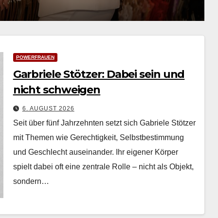
POWERFRAUEN
Garbriele Stötzer: Dabei sein und
nicht schweigen
6. AUGUST 2026
Seit über fünf Jahrzehn­ten set­zt sich Gabriele Stötzer
mit The­men wie Gerechtigkeit, Selb­st­bes­tim­mung
und Geschlecht auseinan­der. Ihr eigen­er Kör­p­er
spielt dabei oft eine zen­trale Rolle – nicht als Objekt,
son­dern…