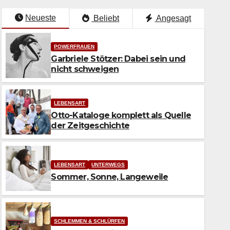
Neueste
Beliebt
Angesagt
POWERFRAUEN
Garbriele Stötzer: Dabei sein und
nicht schweigen
LEBENSART
Otto-Kataloge komplett als Quelle
der Zeitgeschichte
LEBENSART
UNTERWEGS
Sommer, Sonne, Langeweile
LEBENSART
Otto-Kataloge komplett als Q
Zeitgeschichte
SCHLEMMEN & SCHLÜRFEN