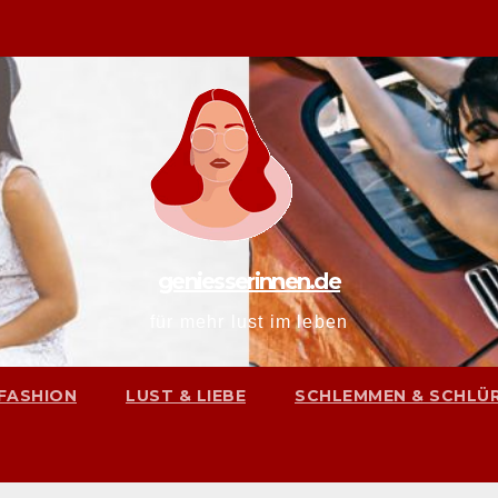
geniesserinnen.de
für mehr lust im leben
FASHION
LUST & LIEBE
SCHLEMMEN & SCHLÜ