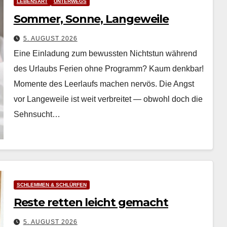
LEBENSART
UNTERWEGS
Sommer, Sonne, Langeweile
5. AUGUST 2026
Eine Einladung zum bewussten Nichtstun während
des Urlaubs Ferien ohne Pro­gramm? Kaum denkbar!
Momente des Leer­laufs machen nervös. Die Angst
vor Langeweile ist weit ver­bre­it­et — obwohl doch die
Sehn­sucht…
SCHLEMMEN & SCHLÜRFEN
Reste retten leicht gemacht
5. AUGUST 2026