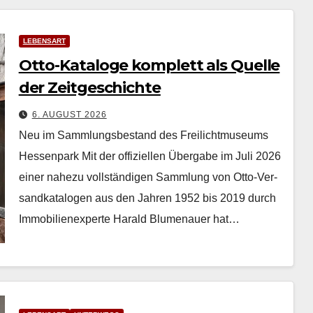
LEBENSART
Otto-Kataloge komplett als Quelle
der Zeitgeschichte
6. AUGUST 2026
Neu im Sammlungsbestand des Freilichtmuseums
Hessenpark Mit der offiziellen Über­gabe im Juli 2026
ein­er nahezu voll­ständi­gen Samm­lung von Otto-Ver­
sand­kat­a­lo­gen aus den Jahren 1952 bis 2019 durch
Immo­bilienex­perte Har­ald Blu­me­nauer hat…