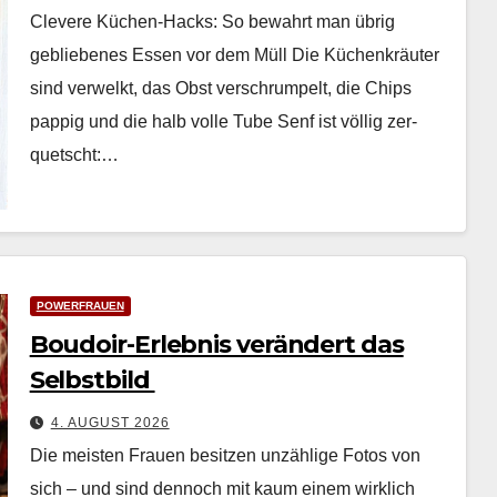
Clevere Küchen-Hacks: So bewahrt man übrig
gebliebenes Essen vor dem Müll Die Küchenkräuter
sind ver­welkt, das Obst ver­schrumpelt, die Chips
pap­pig und die halb volle Tube Senf ist völ­lig zer­
quetscht:…
POWERFRAUEN
Boudoir-Erlebnis verändert das
Selbstbild
4. AUGUST 2026
Die meis­ten Frauen besitzen unzäh­lige Fotos von
sich – und sind den­noch mit kaum einem wirk­lich