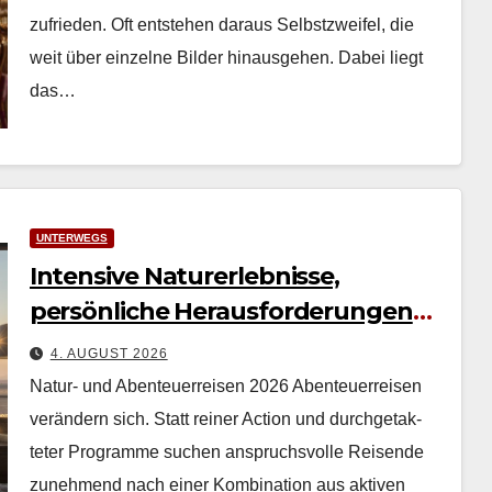
zufrieden. Oft entste­hen daraus Selb­stzweifel, die
weit über einzelne Bilder hin­aus­ge­hen. Dabei liegt
das…
UNTERWEGS
Intensive Naturerlebnisse,
persönliche Herausforderungen
und authentische Erfahrungen
4. AUGUST 2026
Natur- und Abenteuerreisen 2026 Aben­teuer­reisen
verän­dern sich. Statt rein­er Action und durchge­tak­
teter Pro­gramme suchen anspruchsvolle Reisende
zunehmend nach ein­er Kom­bi­na­tion aus aktiv­en