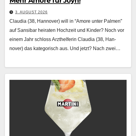
Mehr Amore für Joyn!
3. AUGUST 2026
Claudia (38, Hannover) will in “Amore unter Palmen”
auf Sansibar heiraten Hochzeit und Kinder? Noch vor
einem Jahr schloss Arzthelferin Clau­dia (38, Han­
nover) das kat­e­gorisch aus. Und jet­zt? Nach zwei…