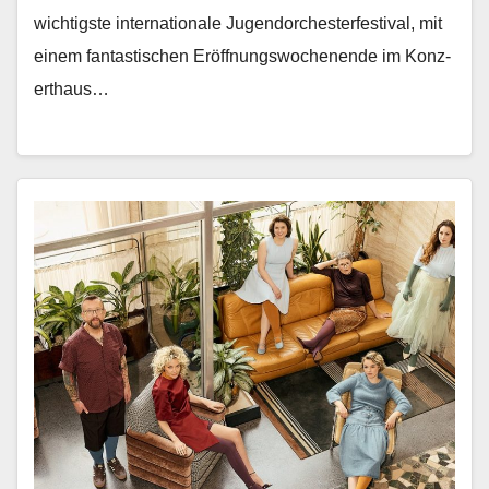
wichtig­ste inter­na­tionale Ju­gendorchesterfestival, mit
einem fan­tastis­chen Eröff­nungswoch­enende im Konz­
erthaus…