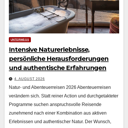
UNTERWEGS
Intensive Naturerlebnisse,
persönliche Herausforderungen
und authentische Erfahrungen
4. AUGUST 2026
Natur- und Abenteuerreisen 2026 Aben­teuer­reisen
verän­dern sich. Statt rein­er Action und durchge­tak­teter
Pro­gramme suchen anspruchsvolle Reisende
zunehmend nach ein­er Kom­bi­na­tion aus aktiv­en
Erleb­nis­sen und authen­tis­ch­er Natur. Der Wun­sch,