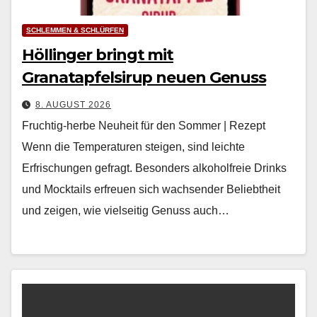
SCHLEMMEN & SCHLÜRFEN
Höllinger bringt mit
Granatapfelsirup neuen Genuss
8. AUGUST 2026
Fruchtig-herbe Neuheit für den Sommer | Rezept
Wenn die Tem­per­a­turen steigen, sind leichte
Erfrischun­gen gefragt. Beson­ders alko­hol­freie Drinks
und Mock­tails erfreuen sich wach­sender Beliebtheit
und zeigen, wie viel­seit­ig Genuss auch…