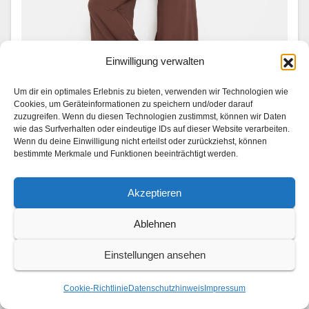
Einwilligung verwalten
FASHION
LSCN by Lascana launcht erste
Um dir ein optimales Erlebnis zu bieten, verwenden wir Technologien wie
Pilates-Kollektion
Cookies, um Geräteinformationen zu speichern und/oder darauf
zuzugreifen. Wenn du diesen Technologien zustimmst, können wir Daten
wie das Surfverhalten oder eindeutige IDs auf dieser Website verarbeiten.
2. AUGUST 2026
Wenn du deine Einwilligung nicht erteilst oder zurückziehst, können
Las­cana droppt erst­mals eine eigene Pilates-Kollek­
bestimmte Merkmale und Funktionen beeinträchtigt werden.
tion – und bringt damit einen neuen Rhyth­mus in den
Akzeptieren
Stu­dio-All­t­ag. Die Lin­ie vere­int sportliche Funk­tion­al­
ität mit modis­chen Activewear-Ele­menten: Fließende
Ablehnen
Sil­hou­et­ten tre­f­fen auf feine, fem­i­nine…
Einstellungen ansehen
Cookie-Richtlinie
Datenschutzhinweis
Impressum