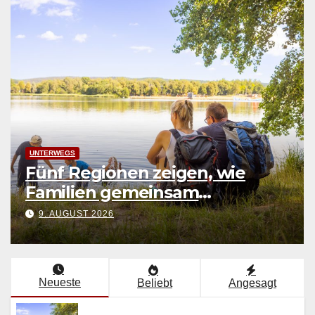
FASHION
eigen, wie
Wie sexy darf ein 
insam
sein?
ben
9. AUGUST 2026
Neueste
Beliebt
Angesagt