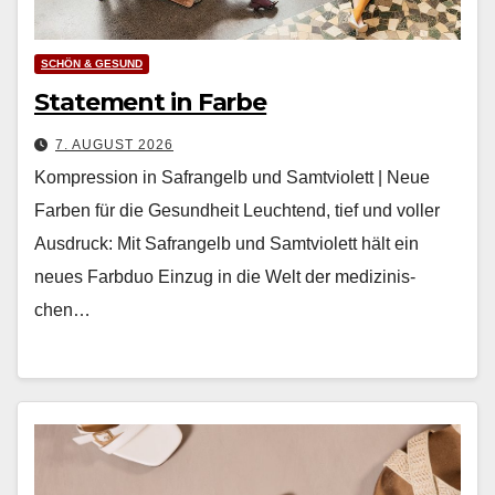
SCHÖN & GESUND
Statement in Farbe
7. AUGUST 2026
Kompression in Safrangelb und Samtviolett | Neue
Farben für die Gesundheit Leuch­t­end, tief und voller
Aus­druck: Mit Safrangelb und Samtvi­o­lett hält ein
neues Farb­duo Einzug in die Welt der medi­zinis­
chen…