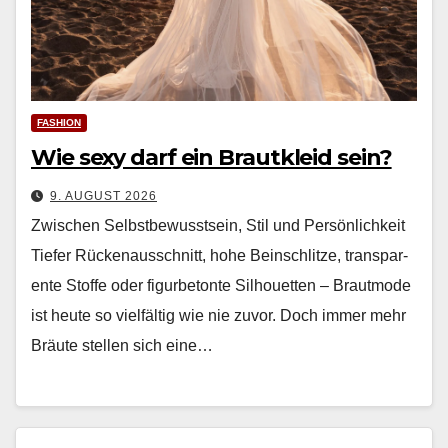
FASHION
Wie sexy darf ein Brautkleid sein?
9. AUGUST 2026
Zwischen Selbstbewusstsein, Stil und Persönlichkeit
Tiefer Rück­e­nauss­chnitt, hohe Bein­schlitze, trans­par­
ente Stoffe oder fig­urbe­tonte Sil­hou­et­ten – Braut­mode
ist heute so vielfältig wie nie zuvor. Doch immer mehr
Bräute stellen sich eine…