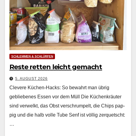
SCHLEMMEN & SCHLÜRFEN
Reste retten leicht gemacht
5. AUGUST 2026
Clevere Küchen-Hacks: So bewahrt man übrig
gebliebenes Essen vor dem Müll Die Küchenkräuter
sind ver­welkt, das Obst ver­schrumpelt, die Chips pap­
pig und die halb volle Tube Senf ist völ­lig zer­quetscht:
…