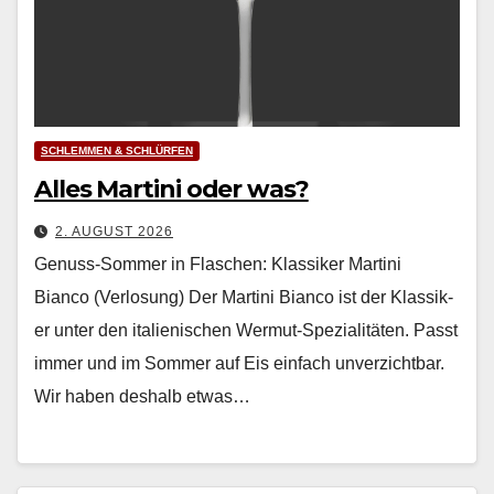
SCHLEMMEN & SCHLÜRFEN
Alles Martini oder was?
2. AUGUST 2026
Genuss-Sommer in Flaschen: Klassiker Martini
Bianco (Verlosung) Der Mar­ti­ni Bian­co ist der Klas­sik­
er unter den ital­ienis­chen Wer­mut-Spezial­itäten. Passt
immer und im Som­mer auf Eis ein­fach unverzicht­bar.
Wir haben deshalb etwas…