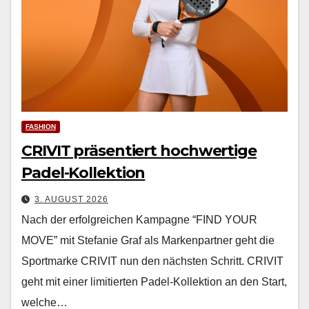
FASHION
CRIVIT präsentiert hochwertige
Padel-Kollektion
3. AUGUST 2026
Nach der erfol­gre­ichen Kam­pagne “FIND YOUR
MOVE” mit Ste­fanie Graf als Marken­part­ner geht die
Sport­marke CRIVIT nun den näch­sten Schritt. CRIVIT
geht mit ein­er lim­i­tierten Padel-Kollek­tion an den Start,
welche…