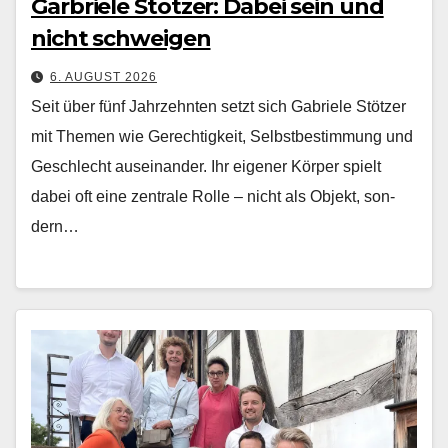
Garbriele Stötzer: Dabei sein und
nicht schweigen
6. AUGUST 2026
Seit über fünf Jahrzehn­ten set­zt sich Gabriele Stötzer
mit The­men wie Gerechtigkeit, Selb­st­bes­tim­mung und
Geschlecht auseinan­der. Ihr eigen­er Kör­p­er spielt
dabei oft eine zen­trale Rolle – nicht als Objekt, son­
dern…