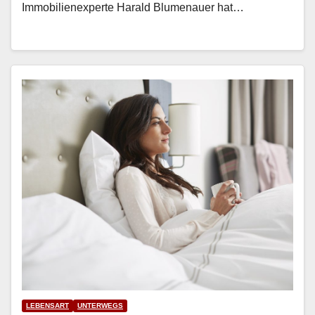
Immo­bilienex­perte Har­ald Blu­me­nauer hat…
LEBENSART
UNTERWEGS