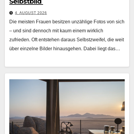
Selbstbild
4. AUGUST 2026
Die meis­ten Frauen besitzen unzäh­lige Fotos von sich
– und sind den­noch mit kaum einem wirk­lich
zufrieden. Oft entste­hen daraus Selb­stzweifel, die weit
über einzelne Bilder hin­aus­ge­hen. Dabei liegt das…