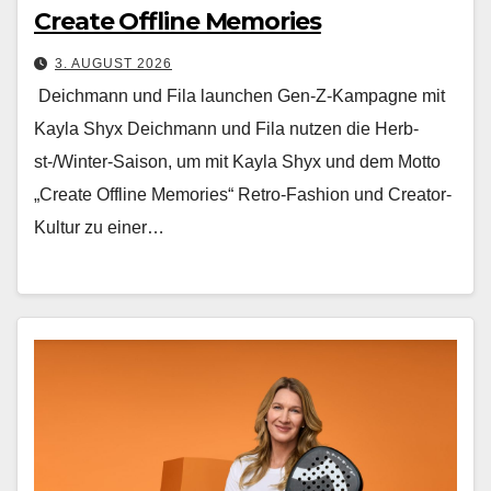
Create Offline Memories
3. AUGUST 2026
Deichmann und Fila launchen Gen-Z-Kampagne mit
Kayla Shyx Deich­mann und Fila nutzen die Herb­
st-/Win­ter-Sai­son, um mit Kay­la Shyx und dem Mot­to
„Cre­ate Offline Mem­o­ries“ Retro-Fash­ion und Cre­ator-
Kul­tur zu ein­er…