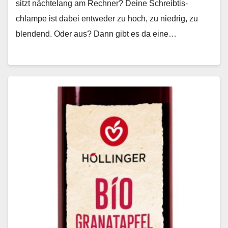
sitzt nächte­lang am Rech­n­er? Deine Schreibtis­
chlampe ist dabei entwed­er zu hoch, zu niedrig, zu
blendend. Oder aus? Dann gibt es da eine…