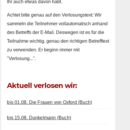
Ihr auch etwas davon habt.
Achtet bitte genau auf den Verlosungstext: Wir
sammeln die Teilnehmer vollautomatisch anhand
des Betreffs der E-Mail. Deswegen ist es für die
Teilnahme wichtig, genau den richtigen Betrefftext
zu verwenden. Er beginn immer mit
"Verlosung...".
Aktuell verlosen wir:
bis 01.08. Die Frauen von Oxford (Buch)
bis 15.08. Dunkelmann (Buch)