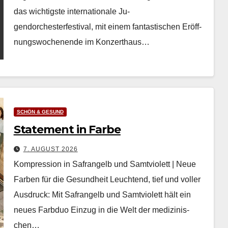
das wichtig­ste inter­na­tionale Ju­
gendorchesterfestival, mit einem fan­tastis­chen Eröff­
nungswoch­enende im Konz­erthaus…
SCHÖN & GESUND
Statement in Farbe
7. AUGUST 2026
Kompression in Safrangelb und Samtviolett | Neue
Farben für die Gesundheit Leuch­t­end, tief und voller
Aus­druck: Mit Safrangelb und Samtvi­o­lett hält ein
neues Farb­duo Einzug in die Welt der medi­zinis­
chen…