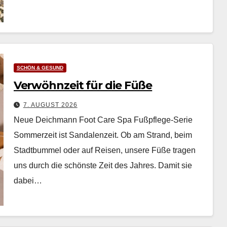
SCHÖN & GESUND
Verwöhnzeit für die Füße
7. AUGUST 2026
Neue Deichmann Foot Care Spa Fußpflege-Serie
Som­merzeit ist San­dalen­zeit. Ob am Strand, beim
Stadt­bum­mel oder auf Reisen, unsere Füße tra­gen
uns durch die schön­ste Zeit des Jahres. Damit sie
dabei…