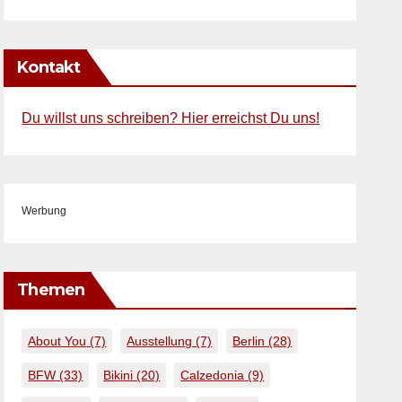
Kontakt
Du willst uns schreiben? Hier erreichst Du uns!
Werbung
Themen
About You
(7)
Ausstellung
(7)
Berlin
(28)
BFW
(33)
Bikini
(20)
Calzedonia
(9)