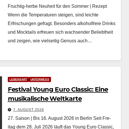
Fruchtig-herbe Neuheit für den Sommer | Rezept
Wenn die Tem­per­a­turen steigen, sind leichte
Erfrischun­gen gefragt. Beson­ders alko­hol­freie Drinks
und Mock­tails erfreuen sich wach­sender Beliebtheit
und zeigen, wie viel­seit­ig Genuss auch…
LEBENSART
UNTERWEGS
Festival Young Euro Classic: Eine
musikalische Weltkarte
7. AUGUST 2026
27. Saison | Bis 16. August 2026 in Berlin Seit Fre­
itag dem 28. Juli 2026 läuft das Young Euro Clas­sic,