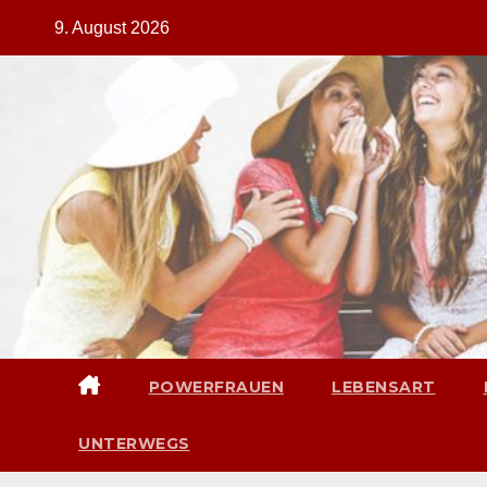
Zum
9. August 2026
Inhalt
springen
POWERFRAUEN
LEBENSART
UNTERWEGS