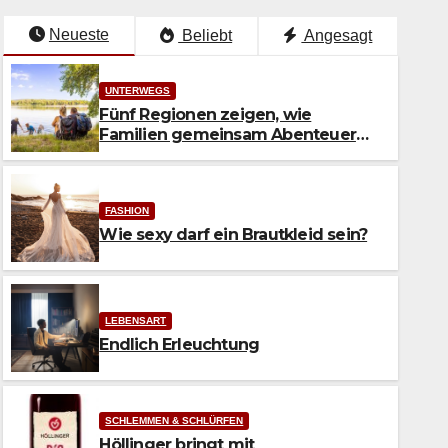
Neueste
Beliebt
Angesagt
UNTERWEGS
Fünf Regionen zeigen, wie
Familien gemeinsam Abenteuer
erleben
FASHION
Wie sexy darf ein Brautkleid sein?
LEBENSART
Endlich Erleuchtung
FASHION
Wie sexy darf ein Brautkleid
SCHLEMMEN & SCHLÜRFEN
Höllinger bringt mit