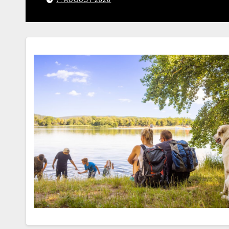
9. AUGUST 2026