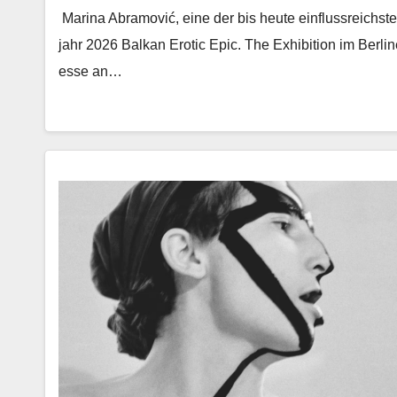
Mari­na Abramović, eine der bis heute ein­flussre­ich­ste
jahr 2026 Balkan Erot­ic Epic. The Exhi­bi­tion im Berlin
esse an…