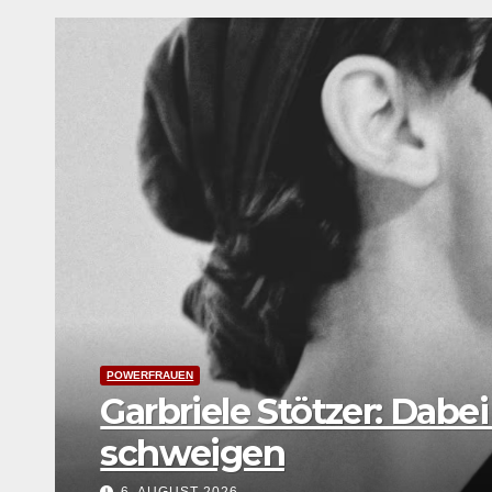
LEBENSART
UNTERWEGS
Festival Young Euro Clas
Weltkarte