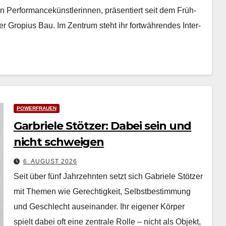
n Per­for­mancekün­st­lerin­nen, präsen­tiert seit dem Früh­
­er Gropius Bau. Im Zen­trum ste­ht ihr fortwähren­des Inter­
POWERFRAUEN
Garbriele Stötzer: Dabei sein und
nicht schweigen
6. AUGUST 2026
Seit über fünf Jahrzehn­ten set­zt sich Gabriele Stötzer
mit The­men wie Gerechtigkeit, Selb­st­bes­tim­mung
und Geschlecht auseinan­der. Ihr eigen­er Kör­p­er
spielt dabei oft eine zen­trale Rolle – nicht als Objekt,