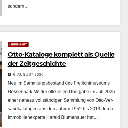
son­dern…
LEBENSART
Otto-Kataloge komplett als Quelle
der Zeitgeschichte
6. AUGUST 2026
Neu im Sammlungsbestand des Freilichtmuseums
Hessenpark Mit der offiziellen Über­gabe im Juli 2026
ein­er nahezu voll­ständi­gen Samm­lung von Otto-Ver­
sand­kat­a­lo­gen aus den Jahren 1952 bis 2019 durch
Immo­bilienex­perte Har­ald Blu­me­nauer hat…