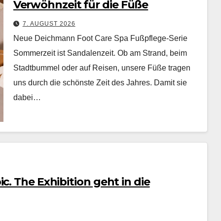
Verwöhnzeit für die Füße
7. AUGUST 2026
Neue Deichmann Foot Care Spa Fußpflege-Serie
Som­merzeit ist San­dalen­zeit. Ob am Strand, beim
Stadt­bum­mel oder auf Reisen, unsere Füße tra­gen
uns durch die schön­ste Zeit des Jahres. Damit sie
dabei…
c. The Exhibition geht in die