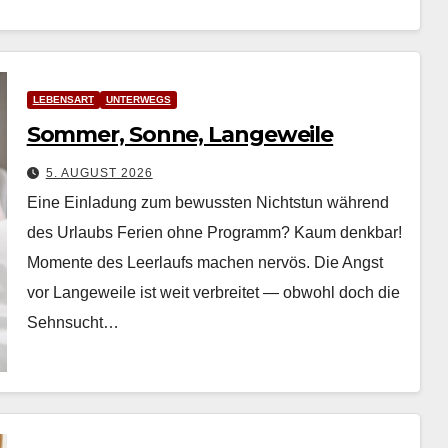
LEBENSART
UNTERWEGS
Sommer, Sonne, Langeweile
5. AUGUST 2026
Eine Einladung zum bewussten Nichtstun während
des Urlaubs Ferien ohne Pro­gramm? Kaum denkbar!
Momente des Leer­laufs machen nervös. Die Angst
vor Langeweile ist weit ver­bre­it­et — obwohl doch die
Sehn­sucht…