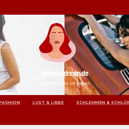
geniesserinnen.de
für mehr lust im leben
FASHION
LUST & LIEBE
SCHLEMMEN & SCHLÜ