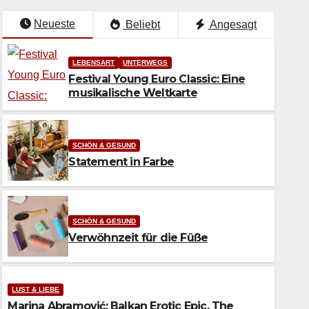
Neueste
Beliebt
Angesagt
LEBENSART
UNTERWEGS
Festival Young Euro Classic: Eine
musikalische Weltkarte
SCHÖN & GESUND
Statement in Farbe
SCHÖN & GESUND
Verwöhnzeit für die Füße
SCHÖN & GESUND
Statement in Farbe
LUST & LIEBE
Marina Abramović: Balkan Erotic Epic. The