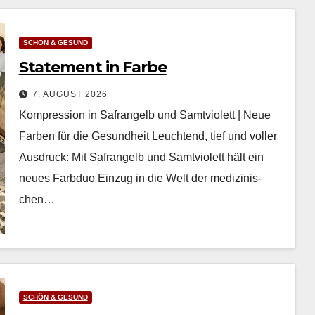
SCHÖN & GESUND
Statement in Farbe
7. AUGUST 2026
Kompression in Safrangelb und Samtviolett | Neue
Farben für die Gesundheit Leuch­t­end, tief und voller
Aus­druck: Mit Safrangelb und Samtvi­o­lett hält ein
neues Farb­duo Einzug in die Welt der medi­zinis­
chen…
SCHÖN & GESUND