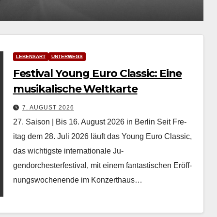
LEBENSART
UNTERWEGS
Festival Young Euro Classic: Eine
musikalische Weltkarte
7. AUGUST 2026
27. Saison | Bis 16. August 2026 in Berlin Seit Fre­
itag dem 28. Juli 2026 läuft das Young Euro Clas­sic,
das wichtig­ste inter­na­tionale Ju­
gendorchesterfestival, mit einem fan­tastis­chen Eröff­
nungswoch­enende im Konz­erthaus…