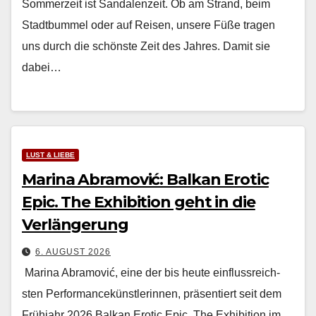
Som­merzeit ist San­dalen­zeit. Ob am Strand, beim
Stadt­bum­mel oder auf Reisen, unsere Füße tra­gen
uns durch die schön­ste Zeit des Jahres. Damit sie
dabei…
LUST & LIEBE
Marina Abramović: Balkan Erotic
Epic. The Exhibition geht in die
Verlängerung
6. AUGUST 2026
Mari­na Abramović, eine der bis heute ein­flussre­ich­
sten Per­for­mancekün­st­lerin­nen, präsen­tiert seit dem
Früh­jahr 2026 Balkan Erot­ic Epic. The Exhi­bi­tion im