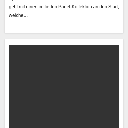
geht mit ein­er lim­i­tierten Padel-Kollek­tion an den Start,
welche…