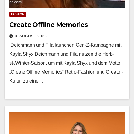
FASHION
Create Offline Memories
3. AUGUST 2026
Deichmann und Fila launchen Gen-Z-Kampagne mit
Kayla Shyx Deich­mann und Fila nutzen die Herb­
st-/Win­ter-Sai­son, um mit Kay­la Shyx und dem Mot­to
„Cre­ate Offline Mem­o­ries“ Retro-Fash­ion und Cre­ator-
Kul­tur zu ein­er…