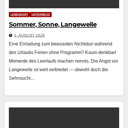
LEBENSART
UNTERWEGS
Sommer, Sonne, Langeweile
5. AUGUST 2026
Eine Einladung zum bewussten Nichtstun während
des Urlaubs Ferien ohne Pro­gramm? Kaum denkbar!
Momente des Leer­laufs machen nervös. Die Angst vor
Langeweile ist weit ver­bre­it­et — obwohl doch die
Sehn­sucht…