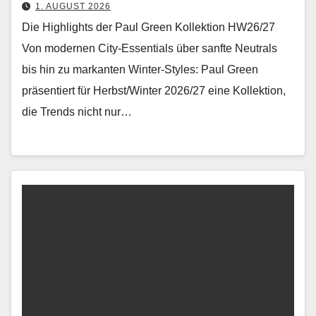
1. AUGUST 2026
Die Highlights der Paul Green Kollektion HW26/27
Von mod­er­nen City-Essen­tials über san­fte Neu­trals
bis hin zu markan­ten Win­ter-Styles: Paul Green
präsen­tiert für Herbst/Winter 2026/27 eine Kollek­tion,
die Trends nicht nur…