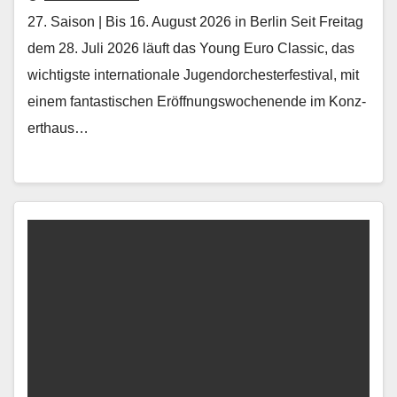
27. Saison | Bis 16. August 2026 in Berlin Seit Fre­itag
dem 28. Juli 2026 läuft das Young Euro Clas­sic, das
wichtig­ste inter­na­tionale Ju­gendorchesterfestival, mit
einem fan­tastis­chen Eröff­nungswoch­enende im Konz­
erthaus…