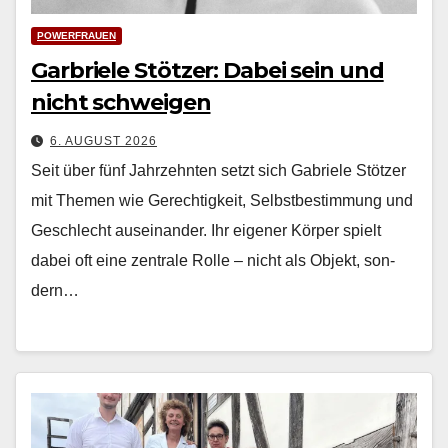
POWERFRAUEN
Garbriele Stötzer: Dabei sein und
nicht schweigen
6. AUGUST 2026
Seit über fünf Jahrzehn­ten set­zt sich Gabriele Stötzer
mit The­men wie Gerechtigkeit, Selb­st­bes­tim­mung und
Geschlecht auseinan­der. Ihr eigen­er Kör­p­er spielt
dabei oft eine zen­trale Rolle – nicht als Objekt, son­
dern…