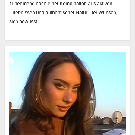
zunehmend nach ein­er Kom­bi­na­tion aus aktiv­en
Erleb­nis­sen und authen­tis­ch­er Natur. Der Wun­sch,
sich bewusst…