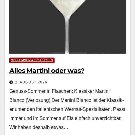
SCHLEMMEN & SCHLÜRFEN
Alles Martini oder was?
2. AUGUST 2026
Genuss-Sommer in Flaschen: Klassiker Martini
Bianco (Verlosung) Der Mar­ti­ni Bian­co ist der Klas­sik­
er unter den ital­ienis­chen Wer­mut-Spezial­itäten. Passt
immer und im Som­mer auf Eis ein­fach unverzicht­bar.
Wir haben deshalb etwas…