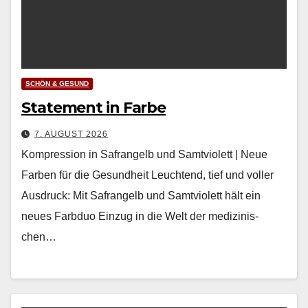
SCHÖN & GESUND
Statement in Farbe
7. AUGUST 2026
Kompression in Safrangelb und Samtviolett | Neue
Farben für die Gesundheit Leuch­t­end, tief und voller
Aus­druck: Mit Safrangelb und Samtvi­o­lett hält ein
neues Farb­duo Einzug in die Welt der medi­zinis­
chen…