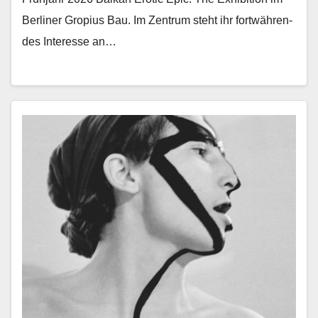
Berlin­er Gropius Bau. Im Zen­trum ste­ht ihr fortwähren­
des Inter­esse an…