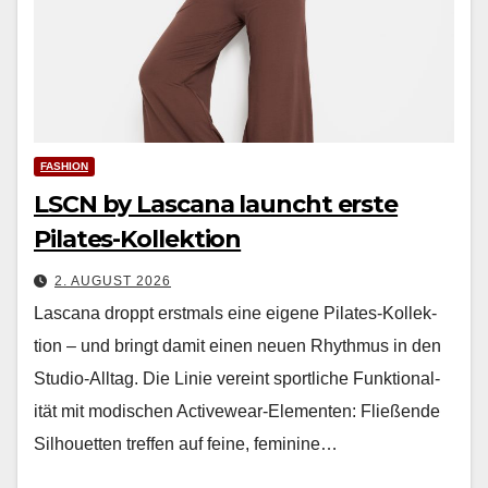
FASHION
LSCN by Lascana launcht erste
Pilates-Kollektion
2. AUGUST 2026
Las­cana droppt erst­mals eine eigene Pilates-Kollek­
tion – und bringt damit einen neuen Rhyth­mus in den
Stu­dio-All­t­ag. Die Lin­ie vere­int sportliche Funk­tion­al­
ität mit modis­chen Activewear-Ele­menten: Fließende
Sil­hou­et­ten tre­f­fen auf feine, fem­i­nine…