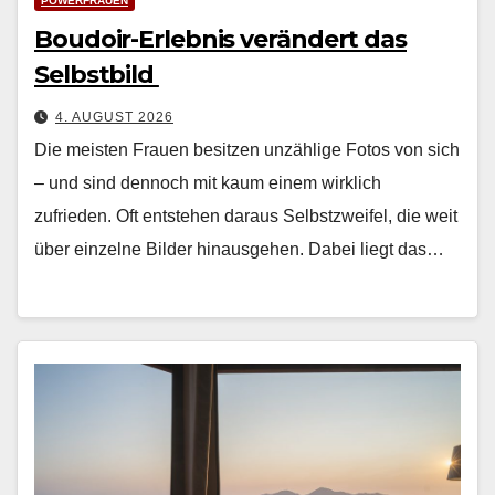
POWERFRAUEN
Boudoir-Erlebnis verändert das
Selbstbild
4. AUGUST 2026
Die meis­ten Frauen besitzen unzäh­lige Fotos von sich
– und sind den­noch mit kaum einem wirk­lich
zufrieden. Oft entste­hen daraus Selb­stzweifel, die weit
über einzelne Bilder hin­aus­ge­hen. Dabei liegt das…