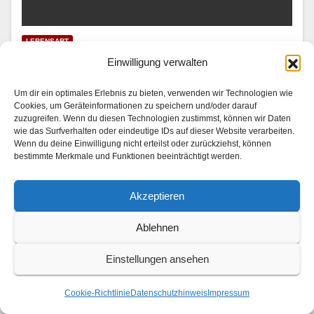
LEBENSART
Mariella Ahrens wird Hotelkritikerin
Einwilligung verwalten
31. JULI 2026
Um dir ein optimales Erlebnis zu bieten, verwenden wir Technologien wie
Cookies, um Geräteinformationen zu speichern und/oder darauf
In “Die Landarztpraxis — Team Sonnenhof” | SAT.1 am
zuzugreifen. Wenn du diesen Technologien zustimmst, können wir Daten
wie das Surfverhalten oder eindeutige IDs auf dieser Website verarbeiten.
3. und 4. August 2026 Im Son­nen­hof checkt ein ganz
Wenn du deine Einwilligung nicht erteilst oder zurückziehst, können
beson­der­er Gast ein: Mariel­la Ahrens (“GZSZ”, “Der
bestimmte Merkmale und Funktionen beeinträchtigt werden.
Bergdok­tor”) stellt als berühmt-berüchtigte…
Akzeptieren
Ablehnen
Einstellungen ansehen
Cookie-Richtlinie
Datenschutzhinweis
Impressum