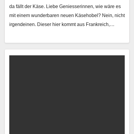
da fällt der Käse. Liebe Geniesserin­nen, wie wäre es
mit einem wun­der­baren neuen Käse­ho­bel? Nein, nicht
irgen­deinen. Dieser hier kommt aus Frankre­ich,…