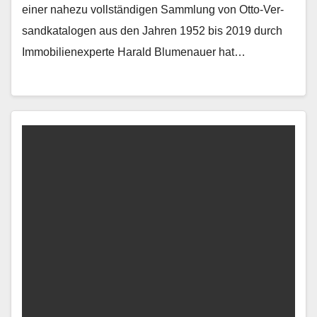
ein­er nahezu voll­ständi­gen Samm­lung von Otto-Ver­
sand­kat­a­lo­gen aus den Jahren 1952 bis 2019 durch
Immo­bilienex­perte Har­ald Blu­me­nauer hat…