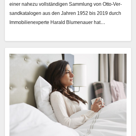
ein­er nahezu voll­ständi­gen Samm­lung von Otto-Ver­
sand­kat­a­lo­gen aus den Jahren 1952 bis 2019 durch
Immo­bilienex­perte Har­ald Blu­me­nauer hat…