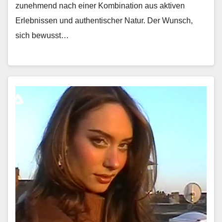
zunehmend nach ein­er Kom­bi­na­tion aus aktiv­en
Erleb­nis­sen und authen­tis­ch­er Natur. Der Wun­sch,
sich bewusst…