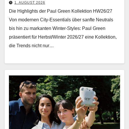
1. AUGUST 2026
Die Highlights der Paul Green Kollektion HW26/27
Von mod­er­nen City-Essen­tials über san­fte Neu­trals
bis hin zu markan­ten Win­ter-Styles: Paul Green
präsen­tiert für Herbst/Winter 2026/27 eine Kollek­tion,
die Trends nicht nur…