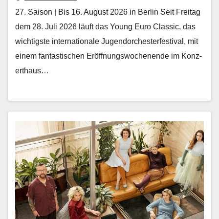
27. Saison | Bis 16. August 2026 in Berlin Seit Fre­itag
dem 28. Juli 2026 läuft das Young Euro Clas­sic, das
wichtig­ste inter­na­tionale Ju­gendorchesterfestival, mit
einem fan­tastis­chen Eröff­nungswoch­enende im Konz­
erthaus…