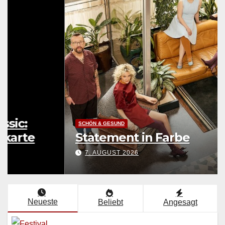
LEBENSART
UNTERWEGS
Festival Young Euro Classic:
Eine musikalische Weltkarte
7. AUGUST 2026
Neueste
Beliebt
Angesagt