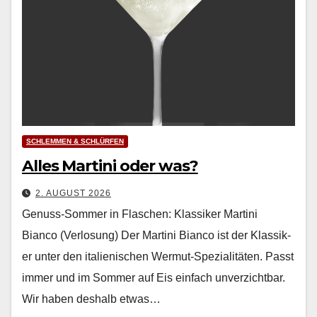
SCHLEMMEN & SCHLÜRFEN
Alles Martini oder was?
2. AUGUST 2026
Genuss-Sommer in Flaschen: Klassiker Martini
Bianco (Verlosung) Der Mar­ti­ni Bian­co ist der Klas­sik­
er unter den ital­ienis­chen Wer­mut-Spezial­itäten. Passt
immer und im Som­mer auf Eis ein­fach unverzicht­bar.
Wir haben deshalb etwas…