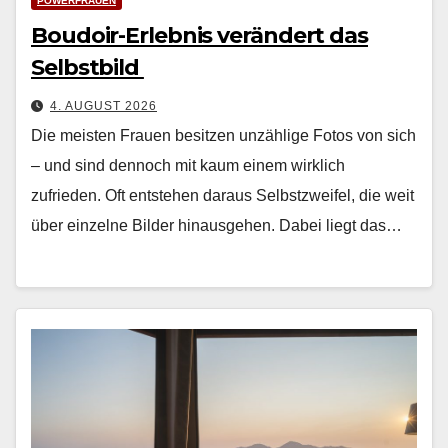
POWERFRAUEN
Boudoir-Erlebnis verändert das
Selbstbild
4. AUGUST 2026
Die meis­ten Frauen besitzen unzäh­lige Fotos von sich
– und sind den­noch mit kaum einem wirk­lich
zufrieden. Oft entste­hen daraus Selb­stzweifel, die weit
über einzelne Bilder hin­aus­ge­hen. Dabei liegt das…