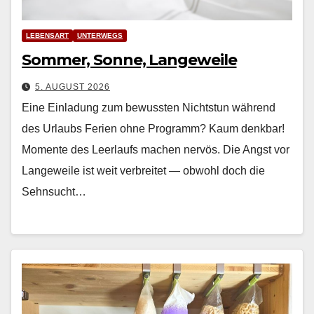
LEBENSART
UNTERWEGS
Sommer, Sonne, Langeweile
5. AUGUST 2026
Eine Einladung zum bewussten Nichtstun während
des Urlaubs Ferien ohne Pro­gramm? Kaum denkbar!
Momente des Leer­laufs machen nervös. Die Angst vor
Langeweile ist weit ver­bre­it­et — obwohl doch die
Sehn­sucht…