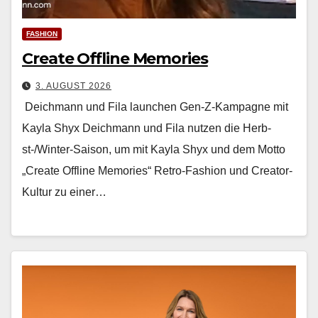
FASHION
Create Offline Memories
3. AUGUST 2026
Deichmann und Fila launchen Gen-Z-Kampagne mit
Kayla Shyx Deich­mann und Fila nutzen die Herb­
st-/Win­ter-Sai­son, um mit Kay­la Shyx und dem Mot­to
„Cre­ate Offline Mem­o­ries“ Retro-Fash­ion und Cre­ator-
Kul­tur zu ein­er…