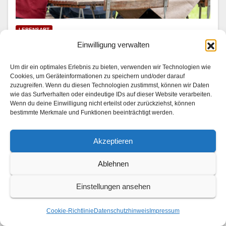
LEBENSART
Mariella Ahrens wird Hotelkritikerin
Einwilligung verwalten
31. JULI 2026
Um dir ein optimales Erlebnis zu bieten, verwenden wir Technologien wie
Cookies, um Geräteinformationen zu speichern und/oder darauf
In “Die Landarztpraxis — Team Sonnenhof” | SAT.1 am
zuzugreifen. Wenn du diesen Technologien zustimmst, können wir Daten
wie das Surfverhalten oder eindeutige IDs auf dieser Website verarbeiten.
3. und 4. August 2026 Im Son­nen­hof checkt ein ganz
Wenn du deine Einwilligung nicht erteilst oder zurückziehst, können
beson­der­er Gast ein: Mariel­la Ahrens (“GZSZ”, “Der
bestimmte Merkmale und Funktionen beeinträchtigt werden.
Bergdok­tor”) stellt als berühmt-berüchtigte…
Akzeptieren
Ablehnen
Einstellungen ansehen
Cookie-Richtlinie
Datenschutzhinweis
Impressum