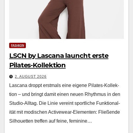
FASHION
LSCN by Lascana launcht erste
Pilates-Kollektion
2. AUGUST 2026
Las­cana droppt erst­mals eine eigene Pilates-Kollek­
tion – und bringt damit einen neuen Rhyth­mus in den
Stu­dio-All­t­ag. Die Lin­ie vere­int sportliche Funk­tion­al­
ität mit modis­chen Activewear-Ele­menten: Fließende
Sil­hou­et­ten tre­f­fen auf feine, fem­i­nine…