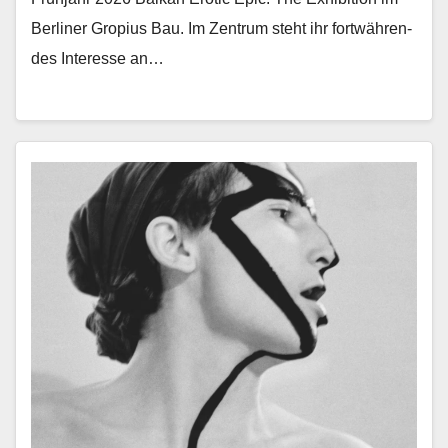
Berlin­er Gropius Bau. Im Zen­trum ste­ht ihr fortwähren­
des Inter­esse an…