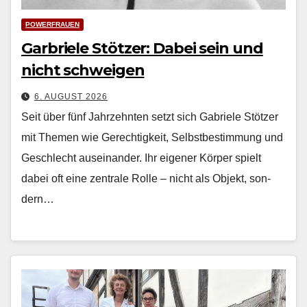
POWERFRAUEN
Garbriele Stötzer: Dabei sein und
nicht schweigen
6. AUGUST 2026
Seit über fünf Jahrzehn­ten set­zt sich Gabriele Stötzer
mit The­men wie Gerechtigkeit, Selb­st­bes­tim­mung und
Geschlecht auseinan­der. Ihr eigen­er Kör­p­er spielt
dabei oft eine zen­trale Rolle – nicht als Objekt, son­
dern…