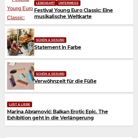
LEBENSART
UNTERWEGS
Festival Young Euro Classic: Eine
musikalische Weltkarte
SCHÖN & GESUND
Statement in Farbe
SCHÖN & GESUND
Verwöhnzeit für die Füße
LUST & LIEBE
Marina Abramović: Balkan Erotic Epic. The
Exhibition geht in die Verlängerung