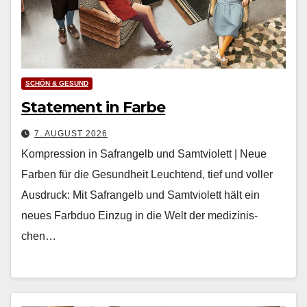
SCHÖN & GESUND
Statement in Farbe
7. AUGUST 2026
Kompression in Safrangelb und Samtviolett | Neue
Farben für die Gesundheit Leuch­t­end, tief und voller
Aus­druck: Mit Safrangelb und Samtvi­o­lett hält ein
neues Farb­duo Einzug in die Welt der medi­zinis­
chen…