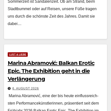
Som­merzeit ist San­dalen­zeit. Ob am Strand, beim
Stadt­bum­mel oder auf Reisen, unsere Füße tra­gen
uns durch die schön­ste Zeit des Jahres. Damit sie
dabei…
LUST & LIEBE
Marina Abramović: Balkan Erotic
Epic. The Exhibition geht in die
Verlängerung
6. AUGUST 2026
Mari­na Abramović, eine der bis heute ein­flussre­ich­
sten Per­for­mancekün­st­lerin­nen, präsen­tiert seit dem
Früh­jahr 2026 Balkan Erot­ic Epic. The Exhi­bi­tion im