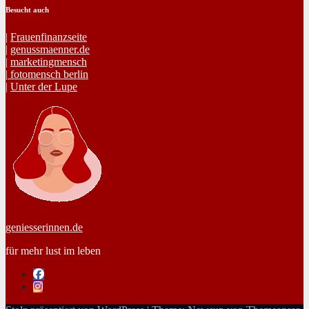
Besucht auch
|
Frauen­fi­nanz­seite
|
genussmaenner.de
|
mar­ket­ing­men­sch
|
fotomen­sch berlin
|
Unter der Lupe
geniesserinnen.de
für mehr lust im leben