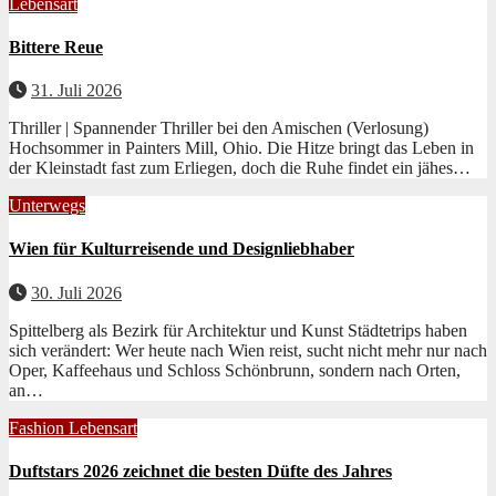
Lebensart
Bittere Reue
31. Juli 2026
Thriller | Spannender Thriller bei den Amischen (Verlosung)
Hochsom­mer in Painters Mill, Ohio. Die Hitze bringt das Leben in
der Kle­in­stadt fast zum Erliegen, doch die Ruhe find­et ein jäh­es…
Unterwegs
Wien für Kulturreisende und Designliebhaber
30. Juli 2026
Spittelberg als Bezirk für Architektur und Kunst Städtetrips haben
sich verän­dert: Wer heute nach Wien reist, sucht nicht mehr nur nach
Oper, Kaf­fee­haus und Schloss Schön­brunn, son­dern nach Orten,
an…
Fashion
Lebensart
Duftstars 2026 zeichnet die besten Düfte des Jahres