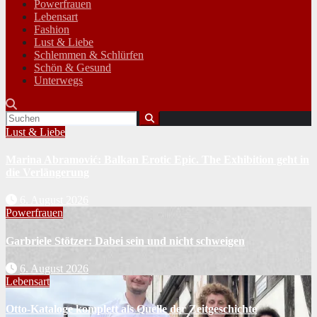
Powerfrauen
Lebensart
Fashion
Lust & Liebe
Schlemmen & Schlürfen
Schön & Gesund
Unterwegs
Lust & Liebe
Marina Abramović: Balkan Erotic Epic. The Exhibition geht in
die Verlängerung
6. August 2026
Powerfrauen
Garbriele Stötzer: Dabei sein und nicht schweigen
6. August 2026
Lebensart
Otto-Kataloge komplett als Quelle der Zeitgeschichte