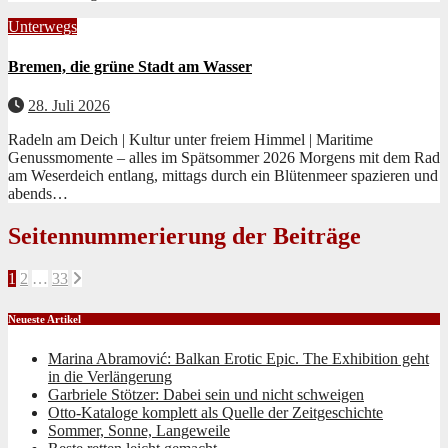
Unterwegs
Bremen, die grüne Stadt am Wasser
28. Juli 2026
Radeln am Deich | Kultur unter freiem Himmel | Maritime
Genussmomente – alles im Spätsommer 2026 Mor­gens mit dem Rad
am Weserde­ich ent­lang, mit­tags durch ein Blüten­meer spazieren und
abends…
Seitennummerierung der Beiträge
1
2
…
33
Neueste Artikel
Marina Abramović: Balkan Erotic Epic. The Exhibition geht
in die Verlängerung
Garbriele Stötzer: Dabei sein und nicht schweigen
Otto-Kataloge komplett als Quelle der Zeitgeschichte
Sommer, Sonne, Langeweile