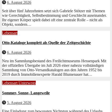
6. August 2026
Seit über fünf Jahrzehn­ten set­zt sich Gabriele Stötzer mit The­men
wie Gerechtigkeit, Selb­st­bes­tim­mung und Geschlecht auseinan­der.
Ihr eigen­er Kör­p­er spielt dabei oft eine zen­trale Rolle – nicht als
Objekt, son­dern…
Lebensart
Otto-Kataloge komplett als Quelle der Zeitgeschichte
6. August 2026
Neu im Sammlungsbestand des Freilichtmuseums Hessenpark Mit
der offiziellen Über­gabe im Juli 2026 ein­er nahezu voll­ständi­gen
Samm­lung von Otto-Ver­sand­kat­a­lo­gen aus den Jahren 1952 bis
2019 durch Immo­bilienex­perte Har­ald Blu­me­nauer hat…
Lebensart
Unterwegs
Sommer, Sonne, Langeweile
5. August 2026
Eine Einladung zum bewussten Nichtstun während des Urlaubs