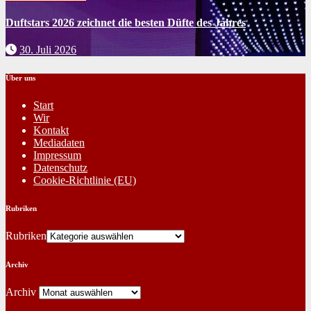
Duftstars 2026 zeichnet die besten Düfte des Jahres
30. Juli 2026
Über uns
Start
Wir
Kontakt
Mediadaten
Impressum
Datenschutz
Cookie-Richtlinie (EU)
Rubriken
Rubriken
Archiv
Archiv