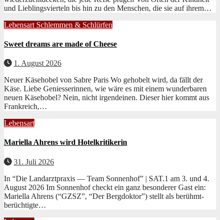
und Lieblingsvierteln bis hin zu den Men­schen, die sie auf ihrem…
Lebensart
Schlemmen & Schlürfen
Sweet dreams are made of Cheese
1. August 2026
Neuer Käsehobel von Sabre Paris Wo geho­belt wird, da fällt der
Käse. Liebe Geniesserin­nen, wie wäre es mit einem wun­der­baren
neuen Käse­ho­bel? Nein, nicht irgen­deinen. Dieser hier kommt aus
Frankre­ich,…
Lebensart
Mariella Ahrens wird Hotelkritikerin
31. Juli 2026
In “Die Landarztpraxis — Team Sonnenhof” | SAT.1 am 3. und 4.
August 2026 Im Son­nen­hof checkt ein ganz beson­der­er Gast ein:
Mariel­la Ahrens (“GZSZ”, “Der Bergdok­tor”) stellt als berühmt-
berüchtigte…