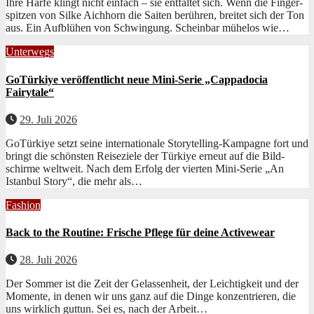
Ihre Harfe klingt nicht ein­fach – sie ent­fal­tet sich. Wenn die Fin­ger­
spitzen von Silke Aich­horn die Sait­en berühren, bre­it­et sich der Ton
aus. Ein Auf­blühen von Schwingung. Schein­bar müh­e­los wie…
Unterwegs
GoTürkiye veröffentlicht neue Mini-Serie „Cappadocia
Fairytale“
29. Juli 2026
GoTürkiye set­zt seine inter­na­tionale Sto­ry­telling-Kam­pagne fort und
bringt die schön­sten Reiseziele der Türkiye erneut auf die Bild­
schirme weltweit. Nach dem Erfolg der vierten Mini-Serie „An
Istan­bul Sto­ry“, die mehr als…
Fashion
Back to the Routine: Frische Pflege für deine Activewear
28. Juli 2026
Der Som­mer ist die Zeit der Gelassen­heit, der Leichtigkeit und der
Momente, in denen wir uns ganz auf die Dinge konzen­tri­eren, die
uns wirk­lich gut­tun. Sei es, nach der Arbeit…