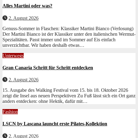
Alles Martini oder was?
2. August 2026
Genuss-Sommer in Flaschen: Klassiker Martini Bianco (Verlosung)
Der Mar­ti­ni Bian­co ist der Klas­sik­er unter den ital­ienis­chen Wer­mut-
Spezial­itäten. Passt immer und im Som­mer auf Eis ein­fach
unverzicht­bar. Wir haben deshalb etwas…
Unterwegs
Gran Canaria Schritt für Schritt entdecken
2. August 2026
15. Ausgabe des Walking Festival vom 15. bis 18. Oktober 2026
zeigt die Insel aus neuen Perspektiven Zu Fuß lässt sich ein Ort ganz
anders ent­deck­en: ohne Hek­tik, dafür mit…
Fashion
LSCN by Lascana launcht erste Pilates-Kollektion
2. August 2026