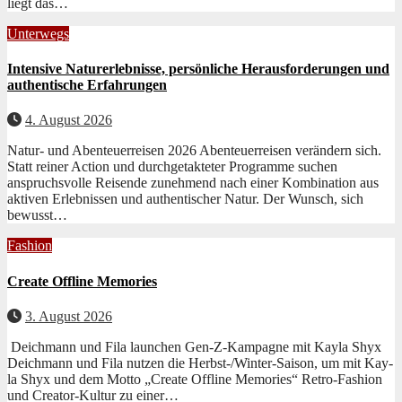
liegt das…
Unterwegs
Intensive Naturerlebnisse, persönliche Herausforderungen und
authentische Erfahrungen
4. August 2026
Natur- und Abenteuerreisen 2026 Aben­teuer­reisen verän­dern sich.
Statt rein­er Action und durchge­tak­teter Pro­gramme suchen
anspruchsvolle Reisende zunehmend nach ein­er Kom­bi­na­tion aus
aktiv­en Erleb­nis­sen und authen­tis­ch­er Natur. Der Wun­sch, sich
bewusst…
Fashion
Create Offline Memories
3. August 2026
Deichmann und Fila launchen Gen-Z-Kampagne mit Kayla Shyx
Deich­mann und Fila nutzen die Herb­st-/Win­ter-Sai­son, um mit Kay­
la Shyx und dem Mot­to „Cre­ate Offline Mem­o­ries“ Retro-Fash­ion
und Cre­ator-Kul­tur zu ein­er…