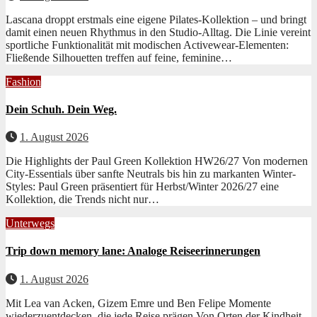
Las­cana droppt erst­mals eine eigene Pilates-Kollek­tion – und bringt
damit einen neuen Rhyth­mus in den Stu­dio-All­t­ag. Die Lin­ie vere­int
sportliche Funk­tion­al­ität mit modis­chen Activewear-Ele­menten:
Fließende Sil­hou­et­ten tre­f­fen auf feine, fem­i­nine…
Fashion
Dein Schuh. Dein Weg.
1. August 2026
Die Highlights der Paul Green Kollektion HW26/27 Von mod­er­nen
City-Essen­tials über san­fte Neu­trals bis hin zu markan­ten Win­ter-
Styles: Paul Green präsen­tiert für Herbst/Winter 2026/27 eine
Kollek­tion, die Trends nicht nur…
Unterwegs
Trip down memory lane: Analoge Reiseerinnerungen
1. August 2026
Mit Lea van Acken, Gizem Emre und Ben Felipe Momente
wiederzuentdecken, die jede Reise prägen Von Orten der Kind­heit