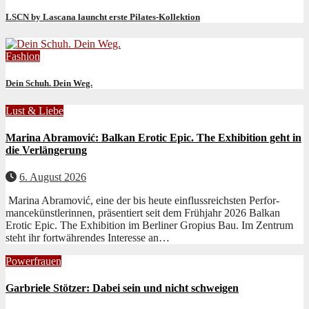
LSCN by Lascana launcht erste Pilates-Kollektion
Fashion
Dein Schuh. Dein Weg.
Lust & Liebe
Marina Abramović: Balkan Erotic Epic. The Exhibition geht in
die Verlängerung
6. August 2026
Mari­na Abramović, eine der bis heute ein­flussre­ich­sten Per­for­
mancekün­st­lerin­nen, präsen­tiert seit dem Früh­jahr 2026 Balkan
Erot­ic Epic. The Exhi­bi­tion im Berlin­er Gropius Bau. Im Zen­trum
ste­ht ihr fortwähren­des Inter­esse an…
Powerfrauen
Garbriele Stötzer: Dabei sein und nicht schweigen