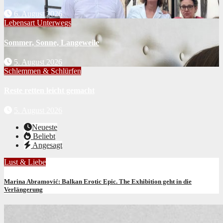
6. August 2026
Lebensart
Unterwegs
Sommer, Sonne, Langeweile
5. August 2026
Schlemmen & Schlürfen
Reste retten leicht gemacht
5. August 2026
Neueste
Beliebt
Angesagt
Lust & Liebe
Marina Abramović: Balkan Erotic Epic. The Exhibition geht in die
Verlängerung