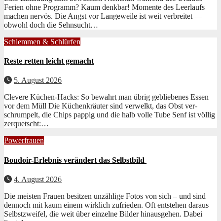
Ferien ohne Pro­gramm? Kaum denkbar! Momente des Leer­laufs
machen nervös. Die Angst vor Langeweile ist weit ver­bre­it­et —
obwohl doch die Sehn­sucht…
Schlemmen & Schlürfen
Reste retten leicht gemacht
5. August 2026
Clevere Küchen-Hacks: So bewahrt man übrig gebliebenes Essen
vor dem Müll Die Küchenkräuter sind ver­welkt, das Obst ver­
schrumpelt, die Chips pap­pig und die halb volle Tube Senf ist völ­lig
zer­quetscht:…
Powerfrauen
Boudoir-Erlebnis verändert das Selbstbild
4. August 2026
Die meis­ten Frauen besitzen unzäh­lige Fotos von sich – und sind
den­noch mit kaum einem wirk­lich zufrieden. Oft entste­hen daraus
Selb­stzweifel, die weit über einzelne Bilder hin­aus­ge­hen. Dabei