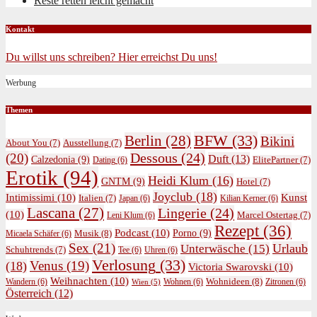
Reste retten leicht gemacht
Kontakt
Du willst uns schreiben? Hier erreichst Du uns!
Werbung
Themen
BFW
(33)
Berlin
(28)
Bikini
About You
(7)
Ausstellung
(7)
Dessous
(24)
(20)
Duft
(13)
Calzedonia
(9)
ElitePartner
(7)
Dating
(6)
Erotik
(94)
Heidi Klum
(16)
GNTM
(9)
Hotel
(7)
Joyclub
(18)
Intimissimi
(10)
Kunst
Italien
(7)
Japan
(6)
Kilian Kerner
(6)
Lascana
(27)
Lingerie
(24)
(10)
Marcel Ostertag
(7)
Leni Klum
(6)
Rezept
(36)
Podcast
(10)
Porno
(9)
Musik
(8)
Micaela Schäfer
(6)
Sex
(21)
Urlaub
Unterwäsche
(15)
Schuhtrends
(7)
Tee
(6)
Uhren
(6)
Verlosung
(33)
Venus
(19)
(18)
Victoria Swarovski
(10)
Weihnachten
(10)
Wohnideen
(8)
Wandern
(6)
Wohnen
(6)
Zitronen
(6)
Wien
(5)
Österreich
(12)