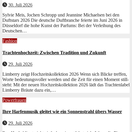
30. Juli 2026
Sylvie Meis, Jochen Schropp und Jeannine Michaelsen bei den
Duftstars 2026 Die deutsche Duft­branche feierte im Juni 2026 in
Düs­sel­dorf die hohe Kun­st der Par­fums: Bei der Ver­lei­hung des
Deutschen…
Fashion
Trachtenhochzeit: Zwischen Tradition und Zukunft
29. Juli 2026
Limberry zeigt Hochzeitskollektion 2026 Wenn sich Blicke tre­f­fen,
Worte bedeu­tungsvoller wer­den und die Zeit für einen Moment still­
ste­ht: Mit der neuen Hochzeit­skollek­tion 2026 lädt das Tra­cht­en­la­bel
Lim­ber­ry Bräute dazu ein,…
Powerfrauen
Ihre Harfenmusik gleitet wie ein Sonnenstrahl übers Wasser
29. Juli 2026