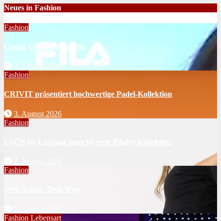
Neues in Fashion
Fashion
Create Offline Memories
3. August 2026
Fashion
CRIVIT präsentiert hochwertige Padel-Kollektion
3. August 2026
Fashion
LSCN by Lascana launcht erste Pilates-Kollektion
2. August 2026
Fashion
Dein Schuh. Dein Weg.
1. August 2026
Fashion
Lebensart