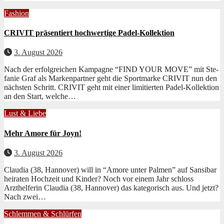
Fashion
CRIVIT präsentiert hochwertige Padel-Kollektion
3. August 2026
Nach der erfol­gre­ichen Kam­pagne “FIND YOUR MOVE” mit Ste­
fanie Graf als Marken­part­ner geht die Sport­marke CRIVIT nun den
näch­sten Schritt. CRIVIT geht mit ein­er lim­i­tierten Padel-Kollek­tion
an den Start, welche…
Lust & Liebe
Mehr Amore für Joyn!
3. August 2026
Claudia (38, Hannover) will in “Amore unter Palmen” auf Sansibar
heiraten Hochzeit und Kinder? Noch vor einem Jahr schloss
Arzthelferin Clau­dia (38, Han­nover) das kat­e­gorisch aus. Und jet­zt?
Nach zwei…
Schlemmen & Schlürfen