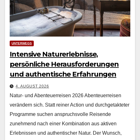
UNTERWEGS
Intensive Naturerlebnisse,
persönliche Herausforderungen
und authentische Erfahrungen
4. AUGUST 2026
Natur- und Abenteuerreisen 2026 Aben­teuer­reisen
verän­dern sich. Statt rein­er Action und durchge­tak­teter
Pro­gramme suchen anspruchsvolle Reisende
zunehmend nach ein­er Kom­bi­na­tion aus aktiv­en
Erleb­nis­sen und authen­tis­ch­er Natur. Der Wun­sch,