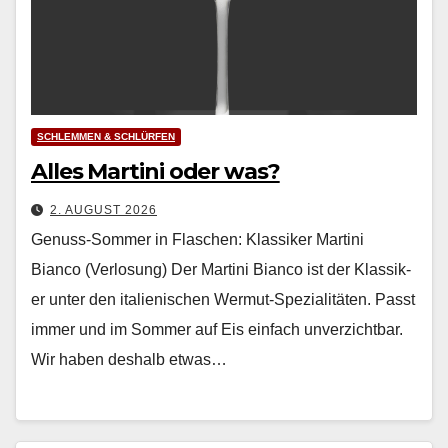
SCHLEMMEN & SCHLÜRFEN
Alles Martini oder was?
2. AUGUST 2026
Genuss-Sommer in Flaschen: Klassiker Martini
Bianco (Verlosung) Der Mar­ti­ni Bian­co ist der Klas­sik­
er unter den ital­ienis­chen Wer­mut-Spezial­itäten. Passt
immer und im Som­mer auf Eis ein­fach unverzicht­bar.
Wir haben deshalb etwas…