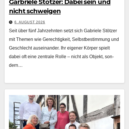
Garbriele Stötzer: Dabei sein und
nicht schweigen
6. AUGUST 2026
Seit über fünf Jahrzehn­ten set­zt sich Gabriele Stötzer
mit The­men wie Gerechtigkeit, Selb­st­bes­tim­mung und
Geschlecht auseinan­der. Ihr eigen­er Kör­p­er spielt
dabei oft eine zen­trale Rolle – nicht als Objekt, son­
dern…