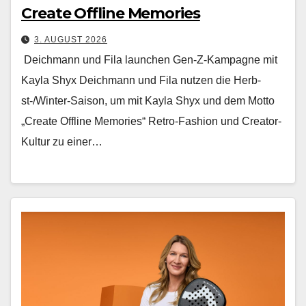
Create Offline Memories
3. AUGUST 2026
Deichmann und Fila launchen Gen-Z-Kampagne mit
Kayla Shyx Deich­mann und Fila nutzen die Herb­
st-/Win­ter-Sai­son, um mit Kay­la Shyx und dem Mot­to
„Cre­ate Offline Mem­o­ries“ Retro-Fash­ion und Cre­ator-
Kul­tur zu ein­er…