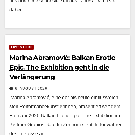
uns durch die schön­ste Zeit des Jahres. Damit sie
dabei…
LUST & LIEBE
Marina Abramović: Balkan Erotic
Epic. The Exhibition geht in die
Verlängerung
6. AUGUST 2026
Mari­na Abramović, eine der bis heute ein­flussre­ich­
sten Per­for­mancekün­st­lerin­nen, präsen­tiert seit dem
Früh­jahr 2026 Balkan Erot­ic Epic. The Exhi­bi­tion im
Berlin­er Gropius Bau. Im Zen­trum ste­ht ihr fortwähren­
des Inter­esse an…