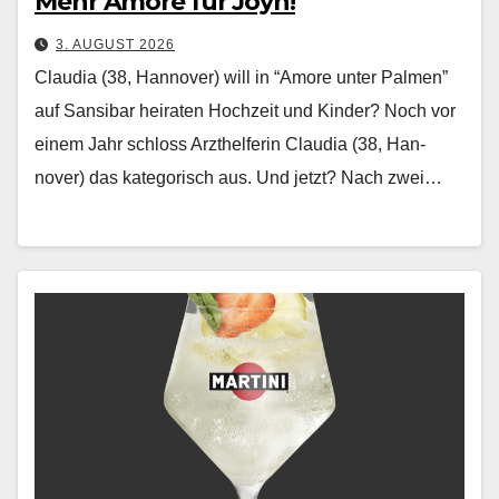
Mehr Amore für Joyn!
3. AUGUST 2026
Claudia (38, Hannover) will in “Amore unter Palmen”
auf Sansibar heiraten Hochzeit und Kinder? Noch vor
einem Jahr schloss Arzthelferin Clau­dia (38, Han­
nover) das kat­e­gorisch aus. Und jet­zt? Nach zwei…