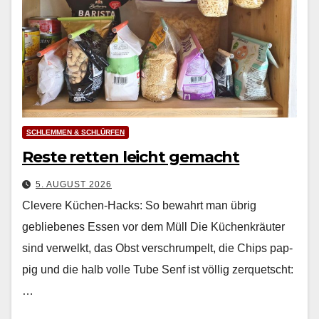
SCHLEMMEN & SCHLÜRFEN
Reste retten leicht gemacht
5. AUGUST 2026
Clevere Küchen-Hacks: So bewahrt man übrig
gebliebenes Essen vor dem Müll Die Küchenkräuter
sind ver­welkt, das Obst ver­schrumpelt, die Chips pap­
pig und die halb volle Tube Senf ist völ­lig zer­quetscht:
…