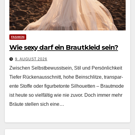
FASHION
Wie sexy darf ein Brautkleid sein?
9. AUGUST 2026
Zwischen Selbstbewusstsein, Stil und Persönlichkeit
Tiefer Rück­e­nauss­chnitt, hohe Bein­schlitze, trans­par­
ente Stoffe oder fig­urbe­tonte Sil­hou­et­ten – Braut­mode
ist heute so vielfältig wie nie zuvor. Doch immer mehr
Bräute stellen sich eine…