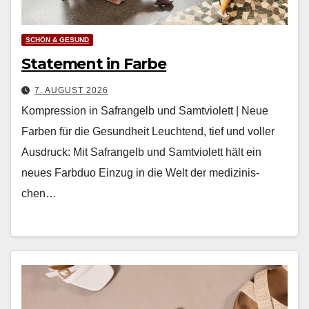
SCHÖN & GESUND
Statement in Farbe
7. AUGUST 2026
Kompression in Safrangelb und Samtviolett | Neue
Farben für die Gesundheit Leuch­t­end, tief und voller
Aus­druck: Mit Safrangelb und Samtvi­o­lett hält ein
neues Farb­duo Einzug in die Welt der medi­zinis­
chen…