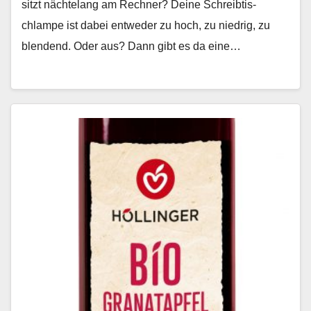
sitzt nächte­lang am Rech­n­er? Deine Schreibtis­
chlampe ist dabei entwed­er zu hoch, zu niedrig, zu
blendend. Oder aus? Dann gibt es da eine…