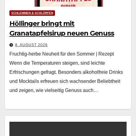
SCHLEMMEN & SCHLÜRFEN
Höllinger bringt mit
Granatapfelsirup neuen Genuss
8. AUGUST 2026
Fruchtig-herbe Neuheit für den Sommer | Rezept
Wenn die Tem­per­a­turen steigen, sind leichte
Erfrischun­gen gefragt. Beson­ders alko­hol­freie Drinks
und Mock­tails erfreuen sich wach­sender Beliebtheit
und zeigen, wie viel­seit­ig Genuss auch…