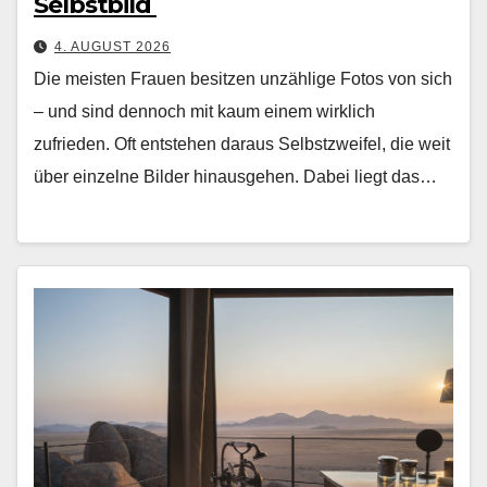
Selbstbild
4. AUGUST 2026
Die meis­ten Frauen besitzen unzäh­lige Fotos von sich
– und sind den­noch mit kaum einem wirk­lich
zufrieden. Oft entste­hen daraus Selb­stzweifel, die weit
über einzelne Bilder hin­aus­ge­hen. Dabei liegt das…