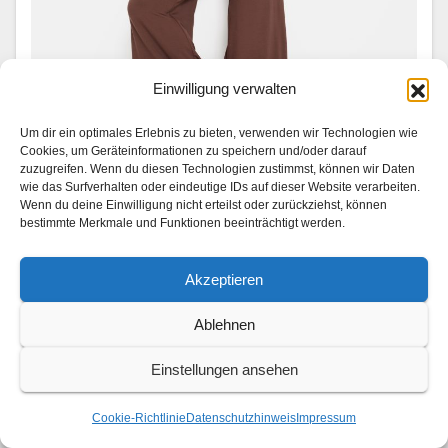
Einwilligung verwalten
FASHION
LSCN by Lascana launcht erste
Um dir ein optimales Erlebnis zu bieten, verwenden wir Technologien wie
Pilates-Kollektion
Cookies, um Geräteinformationen zu speichern und/oder darauf
zuzugreifen. Wenn du diesen Technologien zustimmst, können wir Daten
wie das Surfverhalten oder eindeutige IDs auf dieser Website verarbeiten.
2. AUGUST 2026
Wenn du deine Einwilligung nicht erteilst oder zurückziehst, können
Las­cana droppt erst­mals eine eigene Pilates-Kollek­
bestimmte Merkmale und Funktionen beeinträchtigt werden.
tion – und bringt damit einen neuen Rhyth­mus in den
Akzeptieren
Stu­dio-All­t­ag. Die Lin­ie vere­int sportliche Funk­tion­al­
ität mit modis­chen Activewear-Ele­menten: Fließende
Ablehnen
Sil­hou­et­ten tre­f­fen auf feine, fem­i­nine…
Einstellungen ansehen
Cookie-Richtlinie
Datenschutzhinweis
Impressum