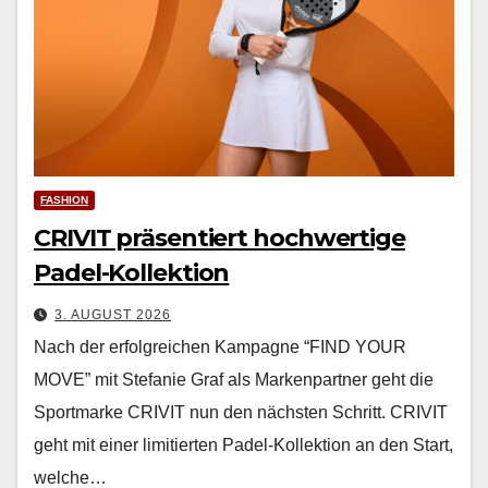
FASHION
CRIVIT präsentiert hochwertige
Padel-Kollektion
3. AUGUST 2026
Nach der erfol­gre­ichen Kam­pagne “FIND YOUR
MOVE” mit Ste­fanie Graf als Marken­part­ner geht die
Sport­marke CRIVIT nun den näch­sten Schritt. CRIVIT
geht mit ein­er lim­i­tierten Padel-Kollek­tion an den Start,
welche…