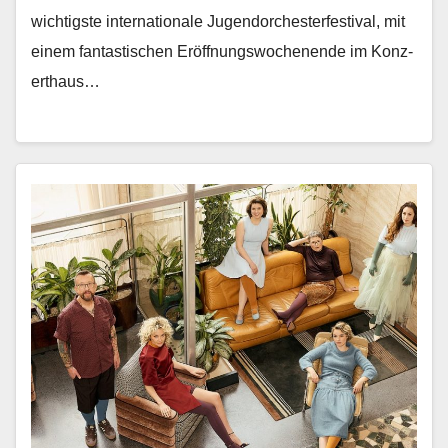
wichtig­ste inter­na­tionale Ju­gendorchesterfestival, mit
einem fan­tastis­chen Eröff­nungswoch­enende im Konz­
erthaus…