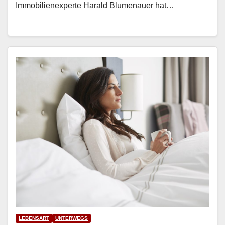
Immo­bilienex­perte Har­ald Blu­me­nauer hat…
LEBENSART
UNTERWEGS