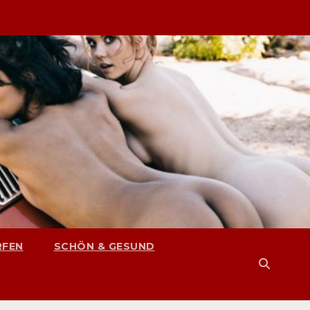
RFEN
SCHÖN & GESUND