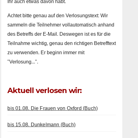
Ihr auch etwas davon habt.
Achtet bitte genau auf den Verlosungstext: Wir
sammeln die Teilnehmer vollautomatisch anhand
des Betreffs der E-Mail. Deswegen ist es für die
Teilnahme wichtig, genau den richtigen Betrefftext
zu verwenden. Er beginn immer mit
"Verlosung...".
Aktuell verlosen wir:
bis 01.08. Die Frauen von Oxford (Buch)
bis 15.08. Dunkelmann (Buch)