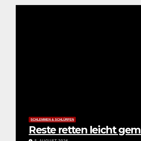
ramović: Balkan Erotic Epic. 
 geht in die Verlängerung