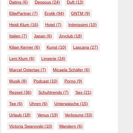
Dating
(6)
Dessous
(24)
Duft
(13)
ElitePartner
(7)
Erotik
(94)
GNTM
(9)
Heidi Klum
(16)
Hotel
(7)
Intimissimi
(10)
Italien
(7)
Japan
(6)
Joyclub
(18)
Kilian Kerner
(6)
Kunst
(10)
Lascana
(27)
Leni Klum
(6)
Lingerie
(24)
Marcel Ostertag
(7)
Micaela Schäfer
(6)
Musik
(8)
Podcast
(10)
Porno
(9)
Rezept
(36)
Schuhtrends
(7)
Sex
(21)
Tee
(6)
Uhren
(6)
Unterwäsche
(15)
Urlaub
(18)
Venus
(19)
Verlosung
(33)
Victoria Swarovski
(10)
Wandern
(6)