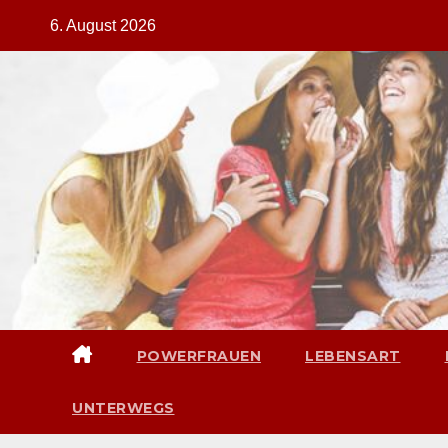
Zum
6. August 2026
Inhalt
springen
POWERFRAUEN
LEBENSART
UNTERWEGS