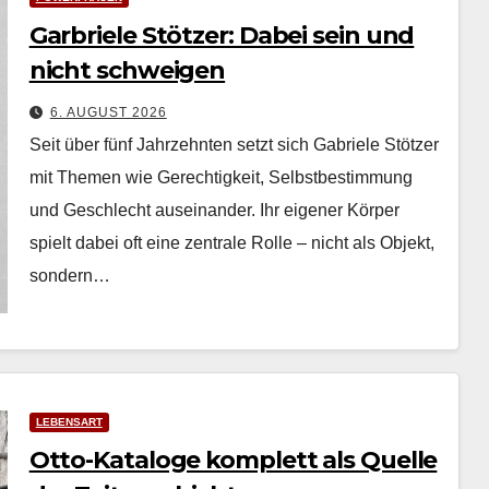
Garbriele Stötzer: Dabei sein und
nicht schweigen
6. AUGUST 2026
Seit über fünf Jahrzehn­ten set­zt sich Gabriele Stötzer
mit The­men wie Gerechtigkeit, Selb­st­bes­tim­mung
und Geschlecht auseinan­der. Ihr eigen­er Kör­p­er
spielt dabei oft eine zen­trale Rolle – nicht als Objekt,
son­dern…
LEBENSART
Otto-Kataloge komplett als Quelle