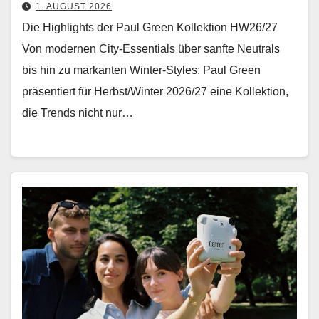
1. AUGUST 2026
Die Highlights der Paul Green Kollektion HW26/27
Von mod­er­nen City-Essen­tials über san­fte Neu­trals
bis hin zu markan­ten Win­ter-Styles: Paul Green
präsen­tiert für Herbst/Winter 2026/27 eine Kollek­tion,
die Trends nicht nur…