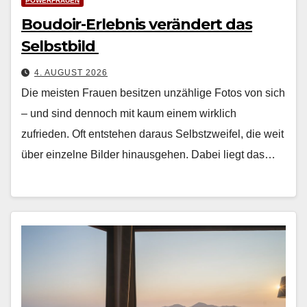
POWERFRAUEN
Boudoir-Erlebnis verändert das
Selbstbild
4. AUGUST 2026
Die meis­ten Frauen besitzen unzäh­lige Fotos von sich
– und sind den­noch mit kaum einem wirk­lich
zufrieden. Oft entste­hen daraus Selb­stzweifel, die weit
über einzelne Bilder hin­aus­ge­hen. Dabei liegt das…