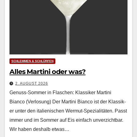
SCHLEMMEN & SCHLÜRFEN
Alles Martini oder was?
2. AUGUST 2026
Genuss-Sommer in Flaschen: Klassiker Martini
Bianco (Verlosung) Der Mar­ti­ni Bian­co ist der Klas­sik­
er unter den ital­ienis­chen Wer­mut-Spezial­itäten. Passt
immer und im Som­mer auf Eis ein­fach unverzicht­bar.
Wir haben deshalb etwas…