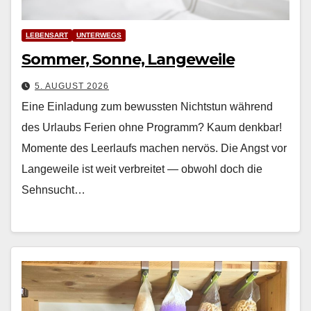
LEBENSART
UNTERWEGS
Sommer, Sonne, Langeweile
5. AUGUST 2026
Eine Einladung zum bewussten Nichtstun während
des Urlaubs Ferien ohne Pro­gramm? Kaum denkbar!
Momente des Leer­laufs machen nervös. Die Angst vor
Langeweile ist weit ver­bre­it­et — obwohl doch die
Sehn­sucht…