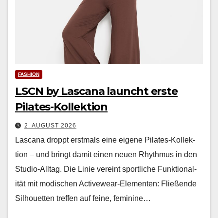
FASHION
LSCN by Lascana launcht erste
Pilates-Kollektion
2. AUGUST 2026
Las­cana droppt erst­mals eine eigene Pilates-Kollek­
tion – und bringt damit einen neuen Rhyth­mus in den
Stu­dio-All­t­ag. Die Lin­ie vere­int sportliche Funk­tion­al­
ität mit modis­chen Activewear-Ele­menten: Fließende
Sil­hou­et­ten tre­f­fen auf feine, fem­i­nine…