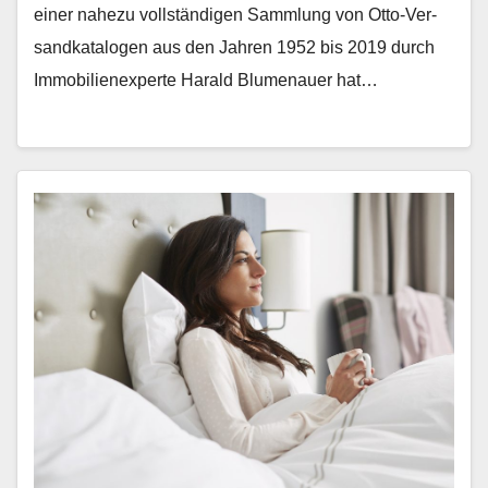
ein­er nahezu voll­ständi­gen Samm­lung von Otto-Ver­
sand­kat­a­lo­gen aus den Jahren 1952 bis 2019 durch
Immo­bilienex­perte Har­ald Blu­me­nauer hat…