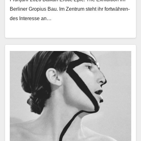
Berlin­er Gropius Bau. Im Zen­trum ste­ht ihr fortwähren­
des Inter­esse an…