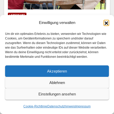
LEBENSART
Mariella Ahrens wird Hotelkritikerin
Einwilligung verwalten
31. JULI 2026
Um dir ein optimales Erlebnis zu bieten, verwenden wir Technologien wie
Cookies, um Geräteinformationen zu speichern und/oder darauf
In “Die Landarztpraxis — Team Sonnenhof” | SAT.1 am
zuzugreifen. Wenn du diesen Technologien zustimmst, können wir Daten
wie das Surfverhalten oder eindeutige IDs auf dieser Website verarbeiten.
3. und 4. August 2026 Im Son­nen­hof checkt ein ganz
Wenn du deine Einwilligung nicht erteilst oder zurückziehst, können
beson­der­er Gast ein: Mariel­la Ahrens (“GZSZ”, “Der
bestimmte Merkmale und Funktionen beeinträchtigt werden.
Bergdok­tor”) stellt als berühmt-berüchtigte…
Akzeptieren
Ablehnen
Einstellungen ansehen
Cookie-Richtlinie
Datenschutzhinweis
Impressum