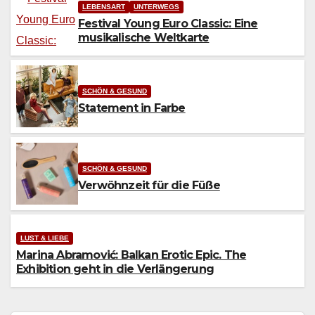
LEBENSART
UNTERWEGS
Festival Young Euro Classic: Eine
musikalische Weltkarte
SCHÖN & GESUND
Statement in Farbe
SCHÖN & GESUND
Verwöhnzeit für die Füße
LUST & LIEBE
Marina Abramović: Balkan Erotic Epic. The
Exhibition geht in die Verlängerung