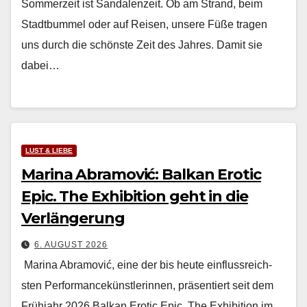
Som­merzeit ist San­dalen­zeit. Ob am Strand, beim
Stadt­bum­mel oder auf Reisen, unsere Füße tra­gen
uns durch die schön­ste Zeit des Jahres. Damit sie
dabei…
LUST & LIEBE
Marina Abramović: Balkan Erotic
Epic. The Exhibition geht in die
Verlängerung
6. AUGUST 2026
Mari­na Abramović, eine der bis heute ein­flussre­ich­
sten Per­for­mancekün­st­lerin­nen, präsen­tiert seit dem
Früh­jahr 2026 Balkan Erot­ic Epic. The Exhi­bi­tion im