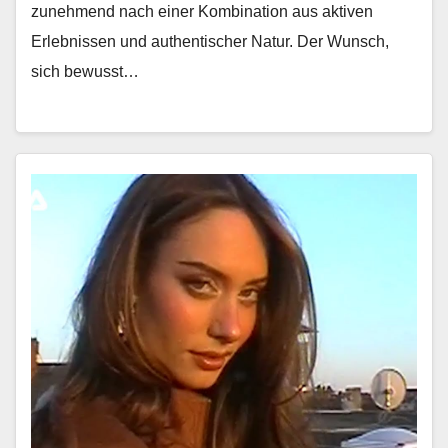
zunehmend nach ein­er Kom­bi­na­tion aus aktiv­en
Erleb­nis­sen und authen­tis­ch­er Natur. Der Wun­sch,
sich bewusst…