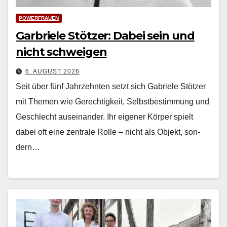
POWERFRAUEN
Garbriele Stötzer: Dabei sein und
nicht schweigen
6. AUGUST 2026
Seit über fünf Jahrzehn­ten set­zt sich Gabriele Stötzer
mit The­men wie Gerechtigkeit, Selb­st­bes­tim­mung und
Geschlecht auseinan­der. Ihr eigen­er Kör­p­er spielt
dabei oft eine zen­trale Rolle – nicht als Objekt, son­
dern…