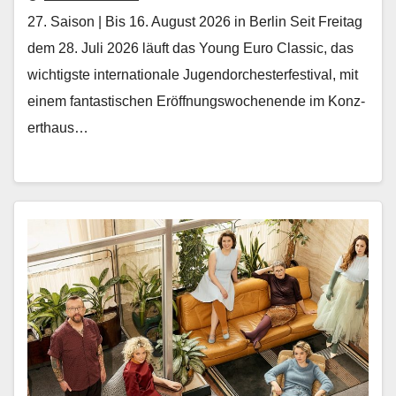
27. Saison | Bis 16. August 2026 in Berlin Seit Fre­itag
dem 28. Juli 2026 läuft das Young Euro Clas­sic, das
wichtig­ste inter­na­tionale Ju­gendorchesterfestival, mit
einem fan­tastis­chen Eröff­nungswoch­enende im Konz­
erthaus…