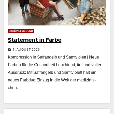
SCHÖN & GESUND
Statement in Farbe
7. AUGUST 2026
Kompression in Safrangelb und Samtviolett | Neue
Farben für die Gesundheit Leuch­t­end, tief und voller
Aus­druck: Mit Safrangelb und Samtvi­o­lett hält ein
neues Farb­duo Einzug in die Welt der medi­zinis­
chen…