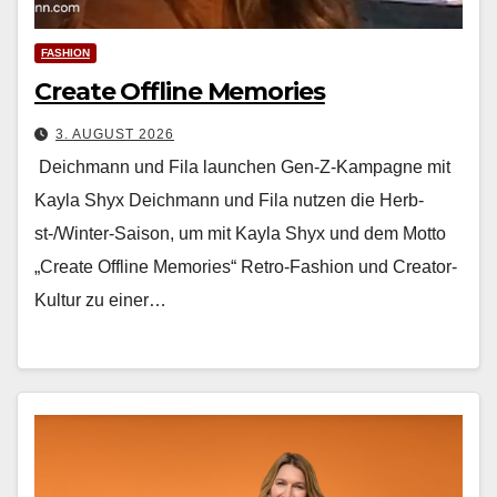
FASHION
Create Offline Memories
3. AUGUST 2026
Deichmann und Fila launchen Gen-Z-Kampagne mit
Kayla Shyx Deich­mann und Fila nutzen die Herb­
st-/Win­ter-Sai­son, um mit Kay­la Shyx und dem Mot­to
„Cre­ate Offline Mem­o­ries“ Retro-Fash­ion und Cre­ator-
Kul­tur zu ein­er…