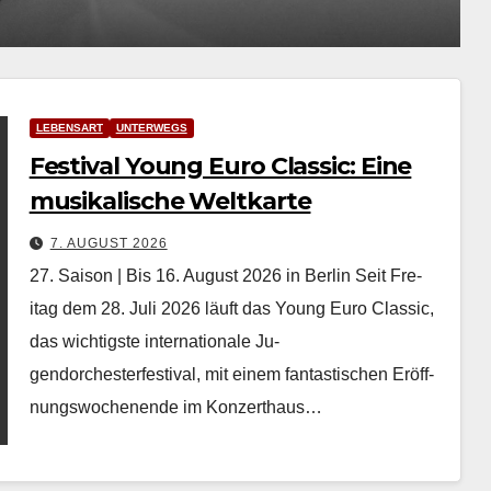
7. AUG
LEBENSART
UNTERWEGS
Festival Young Euro Classic: Eine
musikalische Weltkarte
7. AUGUST 2026
27. Saison | Bis 16. August 2026 in Berlin Seit Fre­
itag dem 28. Juli 2026 läuft das Young Euro Clas­sic,
das wichtig­ste inter­na­tionale Ju­
gendorchesterfestival, mit einem fan­tastis­chen Eröff­
nungswoch­enende im Konz­erthaus…