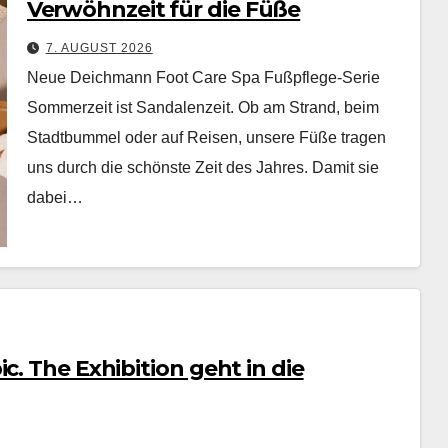
Verwöhnzeit für die Füße
7. AUGUST 2026
Neue Deichmann Foot Care Spa Fußpflege-Serie
Som­merzeit ist San­dalen­zeit. Ob am Strand, beim
Stadt­bum­mel oder auf Reisen, unsere Füße tra­gen
uns durch die schön­ste Zeit des Jahres. Damit sie
dabei…
c. The Exhibition geht in die