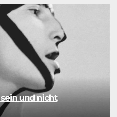
 Eine musikalische
SCHÖN & G
Stat