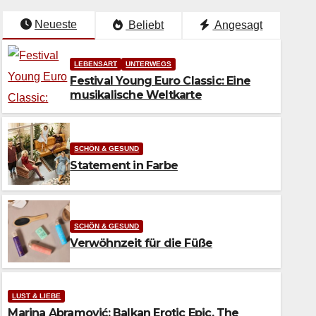
Neueste
Beliebt
Angesagt
LEBENSART
UNTERWEGS
Festival Young Euro Classic: Eine
musikalische Weltkarte
SCHÖN & GESUND
Statement in Farbe
SCHÖN & GESUND
Verwöhnzeit für die Füße
ESUND
ement in Farbe
LUST & LIEBE
Marina Abramović: Balkan Erotic Epic. The