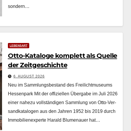
son­dern…
LEBENSART
Otto-Kataloge komplett als Quelle
der Zeitgeschichte
6. AUGUST 2026
Neu im Sammlungsbestand des Freilichtmuseums
Hessenpark Mit der offiziellen Über­gabe im Juli 2026
ein­er nahezu voll­ständi­gen Samm­lung von Otto-Ver­
sand­kat­a­lo­gen aus den Jahren 1952 bis 2019 durch
Immo­bilienex­perte Har­ald Blu­me­nauer hat…