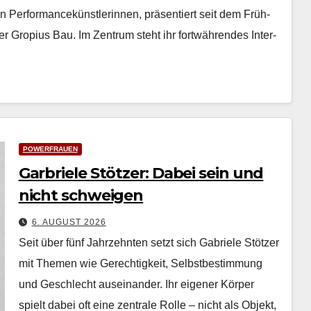
n Per­for­mancekün­st­lerin­nen, präsen­tiert seit dem Früh­
­er Gropius Bau. Im Zen­trum ste­ht ihr fortwähren­des Inter­
POWERFRAUEN
Garbriele Stötzer: Dabei sein und
nicht schweigen
6. AUGUST 2026
Seit über fünf Jahrzehn­ten set­zt sich Gabriele Stötzer
mit The­men wie Gerechtigkeit, Selb­st­bes­tim­mung
und Geschlecht auseinan­der. Ihr eigen­er Kör­p­er
spielt dabei oft eine zen­trale Rolle – nicht als Objekt,