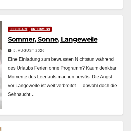
LEBENSART
UNTERWEGS
Sommer, Sonne, Langeweile
5. AUGUST 2026
Eine Einladung zum bewussten Nichtstun während
des Urlaubs Ferien ohne Pro­gramm? Kaum denkbar!
Momente des Leer­laufs machen nervös. Die Angst
vor Langeweile ist weit ver­bre­it­et — obwohl doch die
Sehn­sucht…