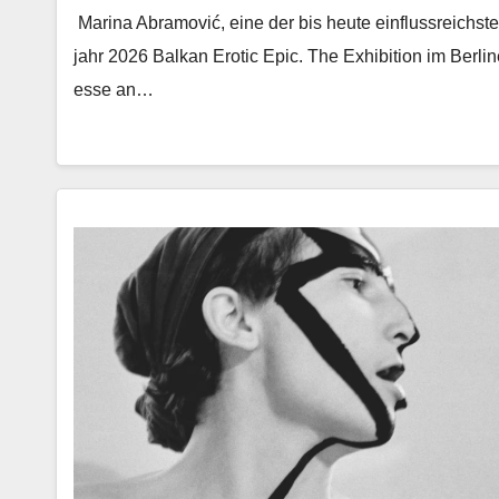
Mari­na Abramović, eine der bis heute ein­flussre­ich­ste
jahr 2026 Balkan Erot­ic Epic. The Exhi­bi­tion im Berlin
esse an…