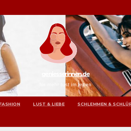
geniesserinnen.de
für mehr lust im leben
FASHION
LUST & LIEBE
SCHLEMMEN & SCHLÜ