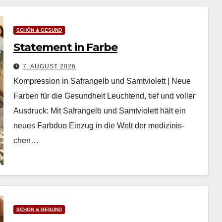
SCHÖN & GESUND
Statement in Farbe
7. AUGUST 2026
Kompression in Safrangelb und Samtviolett | Neue
Farben für die Gesundheit Leuch­t­end, tief und voller
Aus­druck: Mit Safrangelb und Samtvi­o­lett hält ein
neues Farb­duo Einzug in die Welt der medi­zinis­
chen…
SCHÖN & GESUND