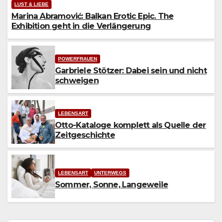
LUST & LIEBE
Marina Abramović: Balkan Erotic Epic. The
Exhibition geht in die Verlängerung
POWERFRAUEN
Garbriele Stötzer: Dabei sein und nicht
schweigen
LEBENSART
Otto-Kataloge komplett als Quelle der
Zeitgeschichte
LEBENSART
UNTERWEGS
Sommer, Sonne, Langeweile