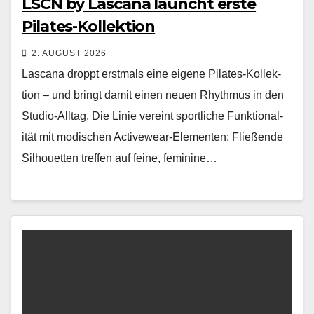
LSCN by Lascana launcht erste
Pilates-Kollektion
2. AUGUST 2026
Las­cana droppt erst­mals eine eigene Pilates-Kollek­
tion – und bringt damit einen neuen Rhyth­mus in den
Stu­dio-All­t­ag. Die Lin­ie vere­int sportliche Funk­tion­al­
ität mit modis­chen Activewear-Ele­menten: Fließende
Sil­hou­et­ten tre­f­fen auf feine, fem­i­nine…