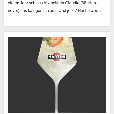
einem Jahr schloss Arzthelferin Clau­dia (38, Han­
nover) das kat­e­gorisch aus. Und jet­zt? Nach zwei…