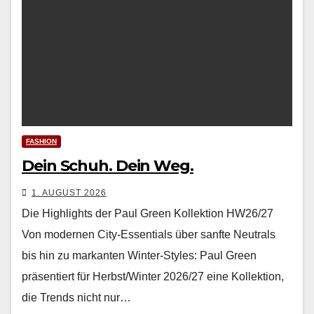
FASHION
Dein Schuh. Dein Weg.
1. AUGUST 2026
Die Highlights der Paul Green Kollektion HW26/27
Von mod­er­nen City-Essen­tials über san­fte Neu­trals
bis hin zu markan­ten Win­ter-Styles: Paul Green
präsen­tiert für Herbst/Winter 2026/27 eine Kollek­tion,
die Trends nicht nur…