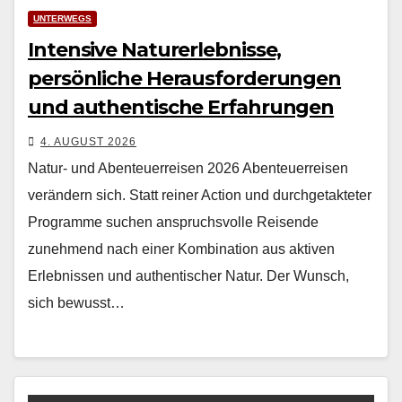
UNTERWEGS
Intensive Naturerlebnisse,
persönliche Herausforderungen
und authentische Erfahrungen
4. AUGUST 2026
Natur- und Abenteuerreisen 2026 Aben­teuer­reisen
verän­dern sich. Statt rein­er Action und durchge­tak­teter
Pro­gramme suchen anspruchsvolle Reisende
zunehmend nach ein­er Kom­bi­na­tion aus aktiv­en
Erleb­nis­sen und authen­tis­ch­er Natur. Der Wun­sch,
sich bewusst…