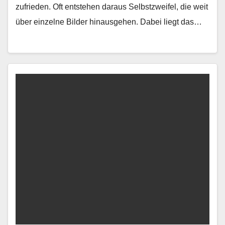
zufrieden. Oft entste­hen daraus Selb­stzweifel, die weit
über einzelne Bilder hin­aus­ge­hen. Dabei liegt das…