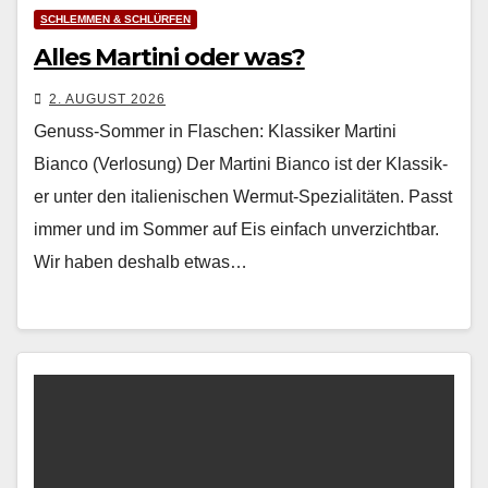
SCHLEMMEN & SCHLÜRFEN
Alles Martini oder was?
2. AUGUST 2026
Genuss-Sommer in Flaschen: Klassiker Martini
Bianco (Verlosung) Der Mar­ti­ni Bian­co ist der Klas­sik­
er unter den ital­ienis­chen Wer­mut-Spezial­itäten. Passt
immer und im Som­mer auf Eis ein­fach unverzicht­bar.
Wir haben deshalb etwas…