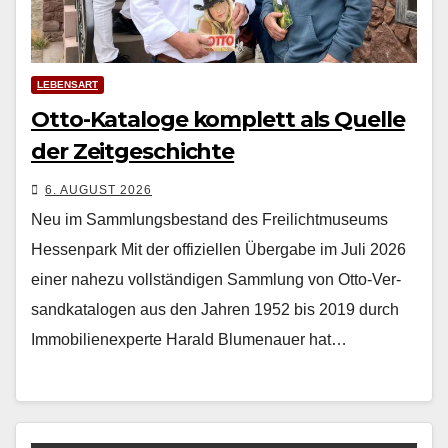
LEBENSART
Otto-Kataloge komplett als Quelle
der Zeitgeschichte
6. AUGUST 2026
Neu im Sammlungsbestand des Freilichtmuseums
Hessenpark Mit der offiziellen Über­gabe im Juli 2026
ein­er nahezu voll­ständi­gen Samm­lung von Otto-Ver­
sand­kat­a­lo­gen aus den Jahren 1952 bis 2019 durch
Immo­bilienex­perte Har­ald Blu­me­nauer hat…