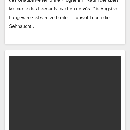
des Urlaubs Ferien ohne Pro­gramm? Kaum denkbar!
Momente des Leer­laufs machen nervös. Die Angst vor
Langeweile ist weit ver­bre­it­et — obwohl doch die
Sehn­sucht…