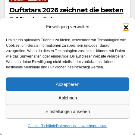
Duftstars 2026 zeichnet die besten
Düfte des Jahres
Einwilligung verwalten
30. JULI 2026
Sylvie Meis, Jochen Schropp und Jeannine
Um dir ein optimales Erlebnis zu bieten, verwenden wir Technologien wie
Cookies, um Geräteinformationen zu speichern und/oder darauf
Michaelsen bei den Duftstars 2026 Die deutsche Duft­
zuzugreifen. Wenn du diesen Technologien zustimmst, können wir Daten
wie das Surfverhalten oder eindeutige IDs auf dieser Website verarbeiten.
branche feierte im Juni 2026 in Düs­sel­dorf die hohe
Wenn du deine Einwilligung nicht erteilst oder zurückziehst, können
Kun­st der Par­fums: Bei der Ver­lei­hung des
bestimmte Merkmale und Funktionen beeinträchtigt werden.
Deutschen…
Akzeptieren
Ablehnen
Einstellungen ansehen
Cookie-Richtlinie
Datenschutzhinweis
Impressum