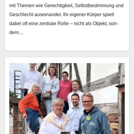
mit The­men wie Gerechtigkeit, Selb­st­bes­tim­mung und
Geschlecht auseinan­der. Ihr eigen­er Kör­p­er spielt
dabei oft eine zen­trale Rolle – nicht als Objekt, son­
dern…