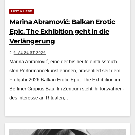
LUST & LIEBE
Marina Abramović: Balkan Erotic
Epic. The Exhibition geht in die
Verlängerung
6. AUGUST 2026
Mari­na Abramović, eine der bis heute ein­flussre­ich­
sten Per­for­mancekün­st­lerin­nen, präsen­tiert seit dem
Früh­jahr 2026 Balkan Erot­ic Epic. The Exhi­bi­tion im
Berlin­er Gropius Bau. Im Zen­trum ste­ht ihr fortwähren­
des Inter­esse an Rit­ualen,…