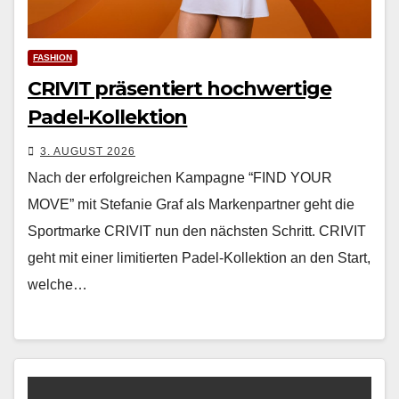
FASHION
CRIVIT präsentiert hochwertige
Padel-Kollektion
3. AUGUST 2026
Nach der erfol­gre­ichen Kam­pagne “FIND YOUR
MOVE” mit Ste­fanie Graf als Marken­part­ner geht die
Sport­marke CRIVIT nun den näch­sten Schritt. CRIVIT
geht mit ein­er lim­i­tierten Padel-Kollek­tion an den Start,
welche…