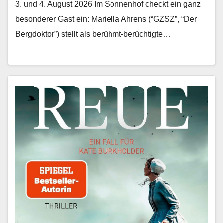
3. und 4. August 2026 Im Son­nen­hof checkt ein ganz
beson­der­er Gast ein: Mariel­la Ahrens (“GZSZ”, “Der
Bergdok­tor”) stellt als berühmt-berüchtigte…