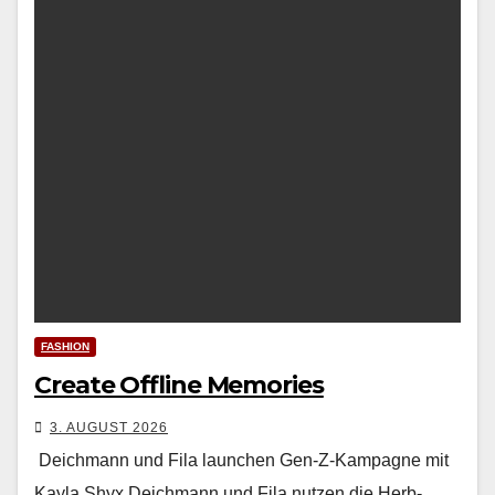
FASHION
Create Offline Memories
3. AUGUST 2026
Deichmann und Fila launchen Gen-Z-Kampagne mit
Kayla Shyx Deich­mann und Fila nutzen die Herb­