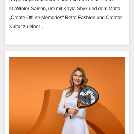
st-/Win­ter-Sai­son, um mit Kay­la Shyx und dem Mot­to
„Cre­ate Offline Mem­o­ries“ Retro-Fash­ion und Cre­ator-
Kul­tur zu ein­er…