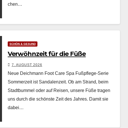
chen…
SCHÖN & GESUND
Verwöhnzeit für die Füße
7. AUGUST 2026
Neue Deichmann Foot Care Spa Fußpflege-Serie
Som­merzeit ist San­dalen­zeit. Ob am Strand, beim
Stadt­bum­mel oder auf Reisen, unsere Füße tra­gen
uns durch die schön­ste Zeit des Jahres. Damit sie
dabei…