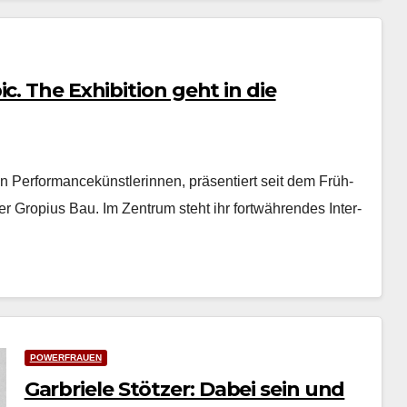
c. The Exhibition geht in die
n Per­for­mancekün­st­lerin­nen, präsen­tiert seit dem Früh­
­er Gropius Bau. Im Zen­trum ste­ht ihr fortwähren­des Inter­
POWERFRAUEN
Garbriele Stötzer: Dabei sein und