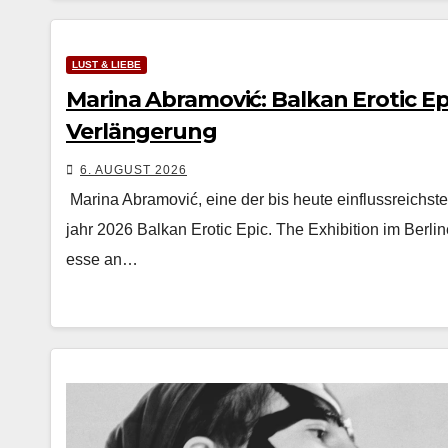
LUST & LIEBE
Marina Abramović: Balkan Erotic Epi
Verlängerung
6. AUGUST 2026
Mari­na Abramović, eine der bis heute ein­flussre­ich­ste
jahr 2026 Balkan Erot­ic Epic. The Exhi­bi­tion im Berlin
esse an…