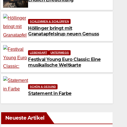
SCHLEMMEN & SCHLÜRFEN
Höllinger bringt mit
Granatapfelsirup neuen Genuss
LEBENSART
UNTERWEGS
Festival Young Euro Classic: Eine
musikalische Weltkarte
SCHÖN & GESUND
Statement in Farbe
Neueste Artikel