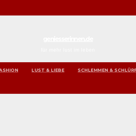
geniesserinnen.de
für mehr lust im leben
ASHION
LUST & LIEBE
SCHLEMMEN & SCHLÜR