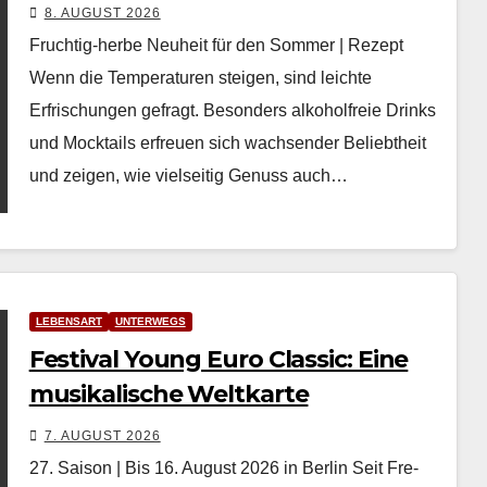
8. AUGUST 2026
Fruchtig-herbe Neuheit für den Sommer | Rezept
Wenn die Tem­per­a­turen steigen, sind leichte
Erfrischun­gen gefragt. Beson­ders alko­hol­freie Drinks
und Mock­tails erfreuen sich wach­sender Beliebtheit
und zeigen, wie viel­seit­ig Genuss auch…
LEBENSART
UNTERWEGS
Festival Young Euro Classic: Eine
musikalische Weltkarte
7. AUGUST 2026
27. Saison | Bis 16. August 2026 in Berlin Seit Fre­