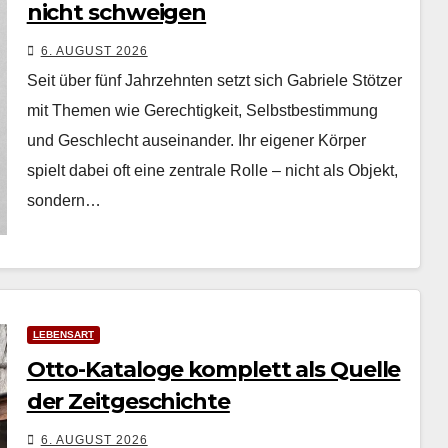
nicht schweigen
6. AUGUST 2026
Seit über fünf Jahrzehn­ten set­zt sich Gabriele Stötzer
mit The­men wie Gerechtigkeit, Selb­st­bes­tim­mung
und Geschlecht auseinan­der. Ihr eigen­er Kör­p­er
spielt dabei oft eine zen­trale Rolle – nicht als Objekt,
son­dern…
LEBENSART
Otto-Kataloge komplett als Quelle
der Zeitgeschichte
6. AUGUST 2026