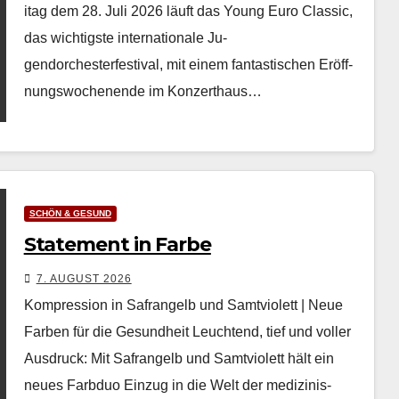
itag dem 28. Juli 2026 läuft das Young Euro Clas­sic,
das wichtig­ste inter­na­tionale Ju­
gendorchesterfestival, mit einem fan­tastis­chen Eröff­
nungswoch­enende im Konz­erthaus…
SCHÖN & GESUND
Statement in Farbe
7. AUGUST 2026
Kompression in Safrangelb und Samtviolett | Neue
Farben für die Gesundheit Leuch­t­end, tief und voller
Aus­druck: Mit Safrangelb und Samtvi­o­lett hält ein
neues Farb­duo Einzug in die Welt der medi­zinis­