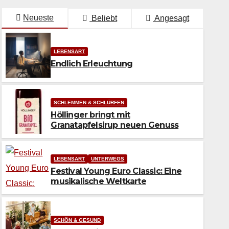
Neueste
Beliebt
Angesagt
LEBENSART
Endlich Erleuchtung
SCHLEMMEN & SCHLÜRFEN
Höllinger bringt mit
Granatapfelsirup neuen Genuss
LEBENSART
UNTERWEGS
Festival Young Euro Classic: Eine
musikalische Weltkarte
für die Füße
SCHÖN & GESUND