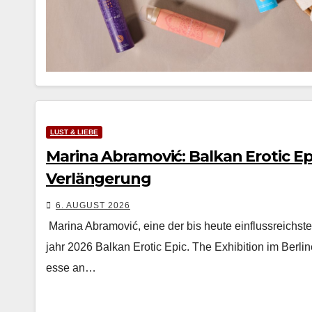
LUST & LIEBE
Marina Abramović: Balkan Erotic Epi
Verlängerung
6. AUGUST 2026
Mari­na Abramović, eine der bis heute ein­flussre­ich­ste
jahr 2026 Balkan Erot­ic Epic. The Exhi­bi­tion im Berlin
esse an…