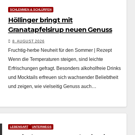
SCHLEMMEN & SCHLÜRFEN
Höllinger bringt mit
Granatapfelsirup neuen Genuss
8. AUGUST 2026
Fruchtig-herbe Neuheit für den Sommer | Rezept
Wenn die Tem­per­a­turen steigen, sind leichte
Erfrischun­gen gefragt. Beson­ders alko­hol­freie Drinks
und Mock­tails erfreuen sich wach­sender Beliebtheit
und zeigen, wie viel­seit­ig Genuss auch…
LEBENSART
UNTERWEGS