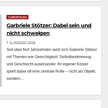
POWERFRAUEN
Garbriele Stötzer: Dabei sein und
nicht schweigen
6. AUGUST 2026
Seit über fünf Jahrzehn­ten set­zt sich Gabriele Stötzer
mit The­men wie Gerechtigkeit, Selb­st­bes­tim­mung
und Geschlecht auseinan­der. Ihr eigen­er Kör­p­er
spielt dabei oft eine zen­trale Rolle – nicht als Objekt,
son­dern…