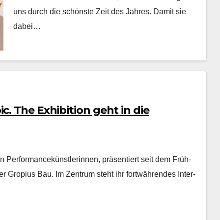
uns durch die schön­ste Zeit des Jahres. Damit sie
dabei…
c. The Exhibition geht in die
n Per­for­mancekün­st­lerin­nen, präsen­tiert seit dem Früh­
­er Gropius Bau. Im Zen­trum ste­ht ihr fortwähren­des Inter­