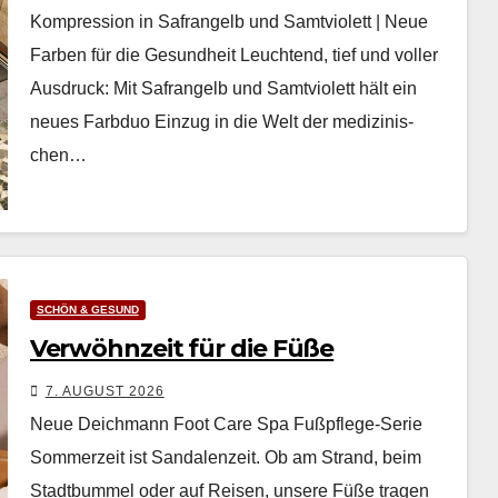
Kompression in Safrangelb und Samtviolett | Neue
Farben für die Gesundheit Leuch­t­end, tief und voller
Aus­druck: Mit Safrangelb und Samtvi­o­lett hält ein
neues Farb­duo Einzug in die Welt der medi­zinis­
chen…
SCHÖN & GESUND
Verwöhnzeit für die Füße
7. AUGUST 2026
Neue Deichmann Foot Care Spa Fußpflege-Serie
Som­merzeit ist San­dalen­zeit. Ob am Strand, beim
Stadt­bum­mel oder auf Reisen, unsere Füße tra­gen