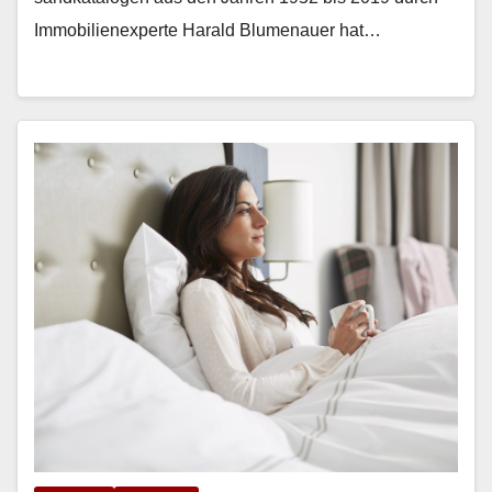
Immo­bilienex­perte Har­ald Blu­me­nauer hat…