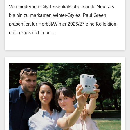
Von mod­er­nen City-Essen­tials über san­fte Neu­trals
bis hin zu markan­ten Win­ter-Styles: Paul Green
präsen­tiert für Herbst/Winter 2026/27 eine Kollek­tion,
die Trends nicht nur…