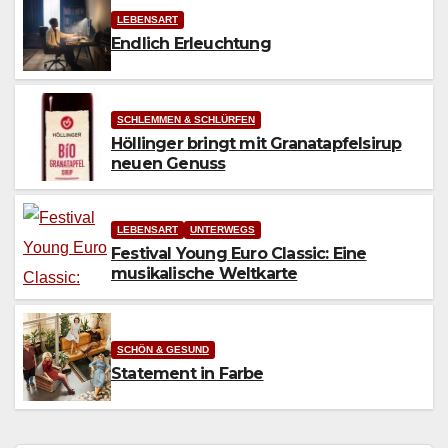
LEBENSART
Endlich Erleuchtung
SCHLEMMEN & SCHLÜRFEN
Höllinger bringt mit Granatapfelsirup
neuen Genuss
LEBENSART
UNTERWEGS
Festival Young Euro Classic: Eine
musikalische Weltkarte
SCHÖN & GESUND
Statement in Farbe