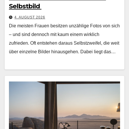
Selbstbild
4. AUGUST 2026
Die meis­ten Frauen besitzen unzäh­lige Fotos von sich
– und sind den­noch mit kaum einem wirk­lich
zufrieden. Oft entste­hen daraus Selb­stzweifel, die weit
über einzelne Bilder hin­aus­ge­hen. Dabei liegt das…