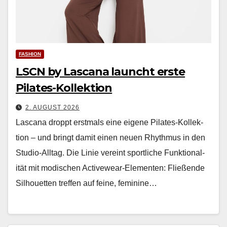
FASHION
LSCN by Lascana launcht erste
Pilates-Kollektion
2. AUGUST 2026
Las­cana droppt erst­mals eine eigene Pilates-Kollek­
tion – und bringt damit einen neuen Rhyth­mus in den
Stu­dio-All­t­ag. Die Lin­ie vere­int sportliche Funk­tion­al­
ität mit modis­chen Activewear-Ele­menten: Fließende
Sil­hou­et­ten tre­f­fen auf feine, fem­i­nine…