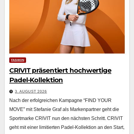
FASHION
CRIVIT präsentiert hochwertige
Padel-Kollektion
3. AUGUST 2026
Nach der erfol­gre­ichen Kam­pagne “FIND YOUR
MOVE” mit Ste­fanie Graf als Marken­part­ner geht die
Sport­marke CRIVIT nun den näch­sten Schritt. CRIVIT
geht mit ein­er lim­i­tierten Padel-Kollek­tion an den Start,