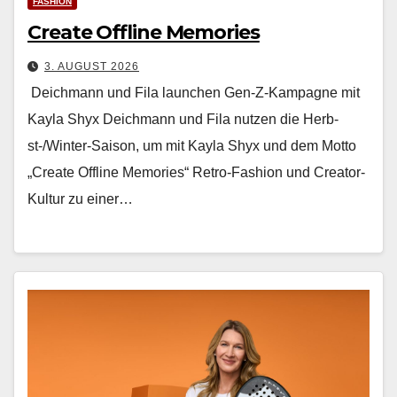
FASHION
Create Offline Memories
3. AUGUST 2026
Deichmann und Fila launchen Gen-Z-Kampagne mit
Kayla Shyx Deich­mann und Fila nutzen die Herb­
st-/Win­ter-Sai­son, um mit Kay­la Shyx und dem Mot­to
„Cre­ate Offline Mem­o­ries“ Retro-Fash­ion und Cre­ator-
Kul­tur zu ein­er…