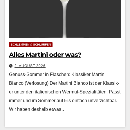
SCHLEMMEN & SCHLÜRFEN
Alles Martini oder was?
2. AUGUST 2026
Genuss-Sommer in Flaschen: Klassiker Martini
Bianco (Verlosung) Der Mar­ti­ni Bian­co ist der Klas­sik­
er unter den ital­ienis­chen Wer­mut-Spezial­itäten. Passt
immer und im Som­mer auf Eis ein­fach unverzicht­bar.
Wir haben deshalb etwas…