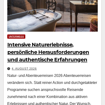
UNTERWEGS
Intensive Naturerlebnisse,
persönliche Herausforderungen
und authentische Erfahrungen
4. AUGUST 2026
Natur- und Abenteuerreisen 2026 Aben­teuer­reisen
verän­dern sich. Statt rein­er Action und durchge­tak­teter
Pro­gramme suchen anspruchsvolle Reisende
zunehmend nach ein­er Kom­bi­na­tion aus aktiv­en
Erleb­nis­sen und authen­tis­ch­er Natur. Der Wun­sch,