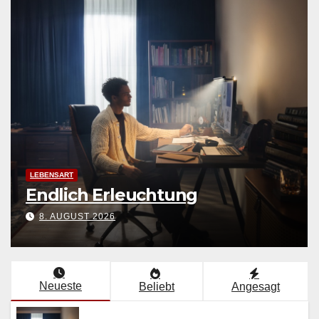
SC
Hö
LEBENSART
Endlich Erleuchtung
G
G
8. AUGUST 2026
Neueste
Beliebt
Angesagt