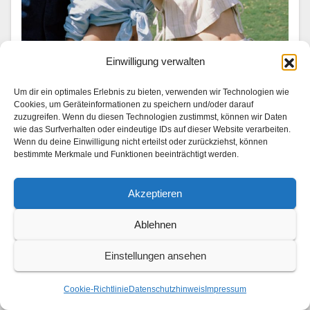
Einwilligung verwalten
UNTERWEGS
Trip down memory lane: Analoge
Um dir ein optimales Erlebnis zu bieten, verwenden wir Technologien wie
Reiseerinnerungen
Cookies, um Geräteinformationen zu speichern und/oder darauf
zuzugreifen. Wenn du diesen Technologien zustimmst, können wir Daten
wie das Surfverhalten oder eindeutige IDs auf dieser Website verarbeiten.
1. AUGUST 2026
Wenn du deine Einwilligung nicht erteilst oder zurückziehst, können
Mit Lea van Acken, Gizem Emre und Ben Felipe
bestimmte Merkmale und Funktionen beeinträchtigt werden.
Momente wiederzuentdecken, die jede Reise prägen
Akzeptieren
Von Orten der Kind­heit und Lieblingsvierteln bis hin zu
den Men­schen, die sie auf ihrem…
Ablehnen
Einstellungen ansehen
Cookie-Richtlinie
Datenschutzhinweis
Impressum