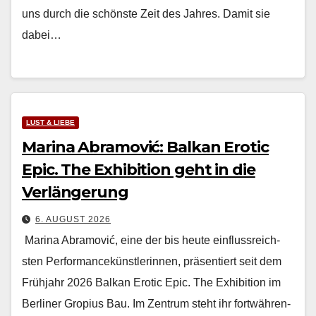
uns durch die schön­ste Zeit des Jahres. Damit sie
dabei…
LUST & LIEBE
Marina Abramović: Balkan Erotic
Epic. The Exhibition geht in die
Verlängerung
6. AUGUST 2026
Mari­na Abramović, eine der bis heute ein­flussre­ich­
sten Per­for­mancekün­st­lerin­nen, präsen­tiert seit dem
Früh­jahr 2026 Balkan Erot­ic Epic. The Exhi­bi­tion im
Berlin­er Gropius Bau. Im Zen­trum ste­ht ihr fortwähren­