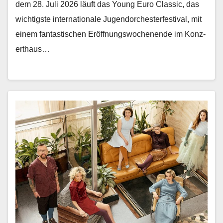
dem 28. Juli 2026 läuft das Young Euro Clas­sic, das
wichtig­ste inter­na­tionale Ju­gendorchesterfestival, mit
einem fan­tastis­chen Eröff­nungswoch­enende im Konz­
erthaus…