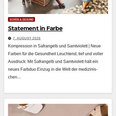
SCHÖN & GESUND
Statement in Farbe
7. AUGUST 2026
Kompression in Safrangelb und Samtviolett | Neue
Farben für die Gesundheit Leuch­t­end, tief und voller
Aus­druck: Mit Safrangelb und Samtvi­o­lett hält ein
neues Farb­duo Einzug in die Welt der medi­zinis­
chen…