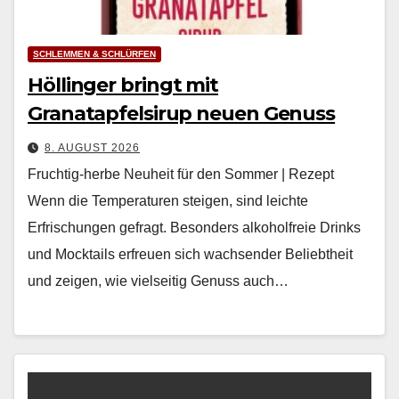
SCHLEMMEN & SCHLÜRFEN
Höllinger bringt mit
Granatapfelsirup neuen Genuss
8. AUGUST 2026
Fruchtig-herbe Neuheit für den Sommer | Rezept
Wenn die Tem­per­a­turen steigen, sind leichte
Erfrischun­gen gefragt. Beson­ders alko­hol­freie Drinks
und Mock­tails erfreuen sich wach­sender Beliebtheit
und zeigen, wie viel­seit­ig Genuss auch…