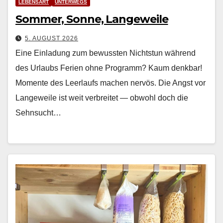
LEBENSART
UNTERWEGS
Sommer, Sonne, Langeweile
5. AUGUST 2026
Eine Einladung zum bewussten Nichtstun während
des Urlaubs Ferien ohne Pro­gramm? Kaum denkbar!
Momente des Leer­laufs machen nervös. Die Angst vor
Langeweile ist weit ver­bre­it­et — obwohl doch die
Sehn­sucht…