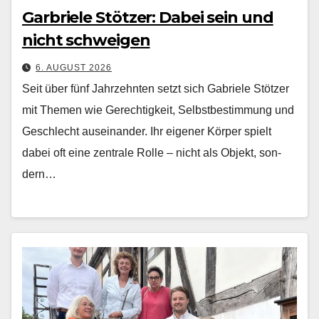
Garbriele Stötzer: Dabei sein und
nicht schweigen
6. AUGUST 2026
Seit über fünf Jahrzehn­ten set­zt sich Gabriele Stötzer
mit The­men wie Gerechtigkeit, Selb­st­bes­tim­mung und
Geschlecht auseinan­der. Ihr eigen­er Kör­p­er spielt
dabei oft eine zen­trale Rolle – nicht als Objekt, son­
dern…