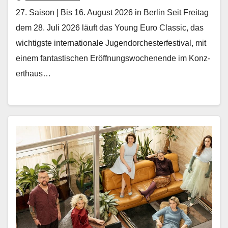
27. Saison | Bis 16. August 2026 in Berlin Seit Fre­itag
dem 28. Juli 2026 läuft das Young Euro Clas­sic, das
wichtig­ste inter­na­tionale Ju­gendorchesterfestival, mit
einem fan­tastis­chen Eröff­nungswoch­enende im Konz­
erthaus…