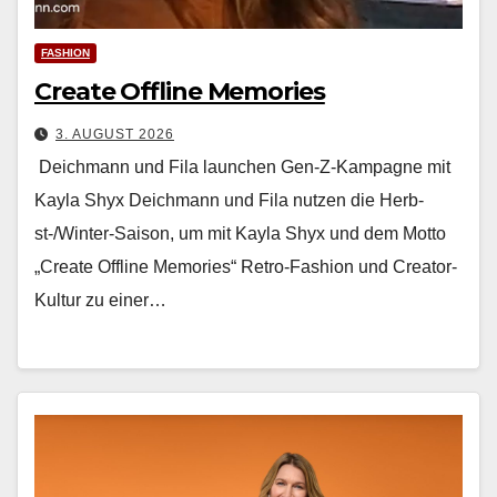
FASHION
Create Offline Memories
3. AUGUST 2026
Deichmann und Fila launchen Gen-Z-Kampagne mit
Kayla Shyx Deich­mann und Fila nutzen die Herb­
st-/Win­ter-Sai­son, um mit Kay­la Shyx und dem Mot­to
„Cre­ate Offline Mem­o­ries“ Retro-Fash­ion und Cre­ator-
Kul­tur zu ein­er…