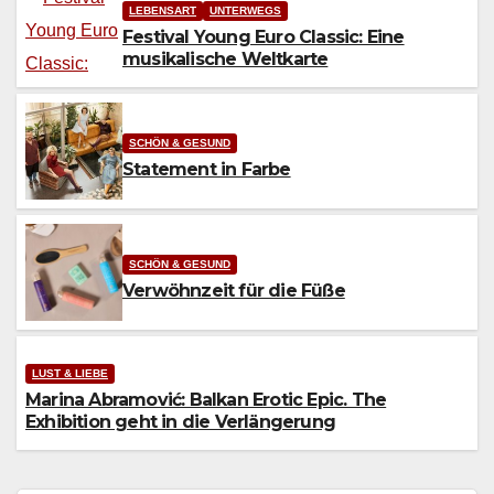
LEBENSART
UNTERWEGS
Festival Young Euro Classic: Eine
musikalische Weltkarte
SCHÖN & GESUND
Statement in Farbe
SCHÖN & GESUND
Verwöhnzeit für die Füße
LUST & LIEBE
Marina Abramović: Balkan Erotic Epic. The
Exhibition geht in die Verlängerung