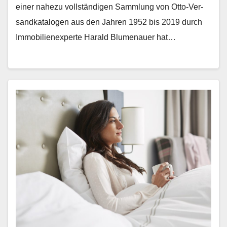
ein­er nahezu voll­ständi­gen Samm­lung von Otto-Ver­
sand­kat­a­lo­gen aus den Jahren 1952 bis 2019 durch
Immo­bilienex­perte Har­ald Blu­me­nauer hat…