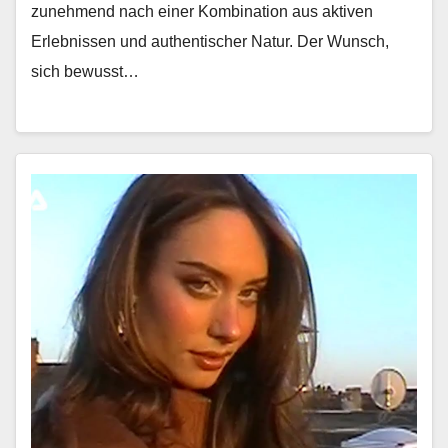
zunehmend nach ein­er Kom­bi­na­tion aus aktiv­en
Erleb­nis­sen und authen­tis­ch­er Natur. Der Wun­sch,
sich bewusst…