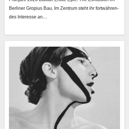
Berlin­er Gropius Bau. Im Zen­trum ste­ht ihr fortwähren­
des Inter­esse an…