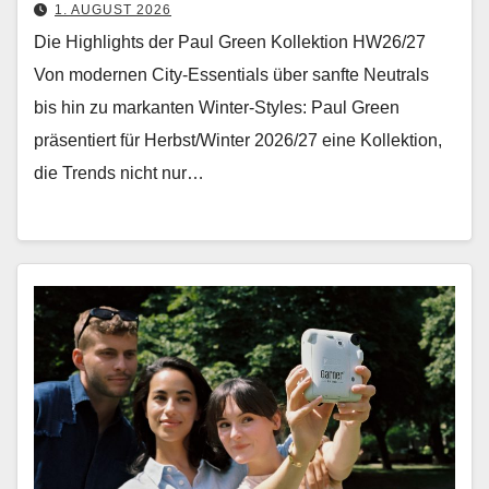
1. AUGUST 2026
Die Highlights der Paul Green Kollektion HW26/27
Von mod­er­nen City-Essen­tials über san­fte Neu­trals
bis hin zu markan­ten Win­ter-Styles: Paul Green
präsen­tiert für Herbst/Winter 2026/27 eine Kollek­tion,
die Trends nicht nur…