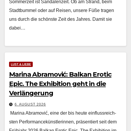
Som­merzeit ist San­dalen­zeit. Ob am Strand, beim
Stadt­bum­mel oder auf Reisen, unsere Füße tra­gen
uns durch die schön­ste Zeit des Jahres. Damit sie
dabei…
LUST & LIEBE
Marina Abramović: Balkan Erotic
Epic. The Exhibition geht in die
Verlängerung
6. AUGUST 2026
Mari­na Abramović, eine der bis heute ein­flussre­ich­
sten Per­for­mancekün­st­lerin­nen, präsen­tiert seit dem
Früh­jahr 2026 Balkan Erot­ic Epic. The Exhi­bi­tion im