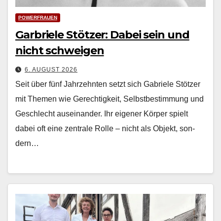
POWERFRAUEN
Garbriele Stötzer: Dabei sein und
nicht schweigen
6. AUGUST 2026
Seit über fünf Jahrzehn­ten set­zt sich Gabriele Stötzer
mit The­men wie Gerechtigkeit, Selb­st­bes­tim­mung und
Geschlecht auseinan­der. Ihr eigen­er Kör­p­er spielt
dabei oft eine zen­trale Rolle – nicht als Objekt, son­
dern…