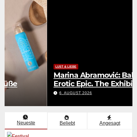
LEBENSART
UNTERWEGS
Festival Young Euro Classic:
Eine musikalische Weltkarte
7. AUGUST 2026
Neueste
Beliebt
Angesagt