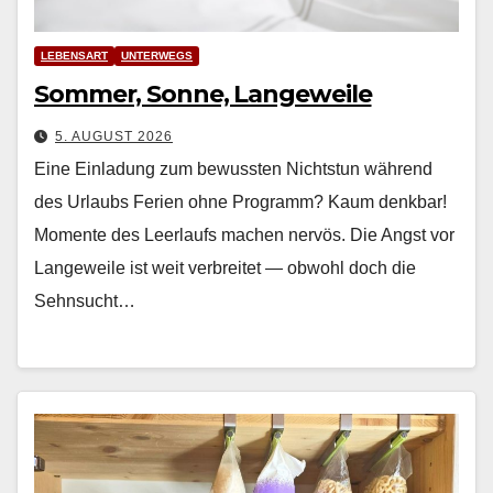
LEBENSART
UNTERWEGS
Sommer, Sonne, Langeweile
5. AUGUST 2026
Eine Einladung zum bewussten Nichtstun während
des Urlaubs Ferien ohne Pro­gramm? Kaum denkbar!
Momente des Leer­laufs machen nervös. Die Angst vor
Langeweile ist weit ver­bre­it­et — obwohl doch die
Sehn­sucht…