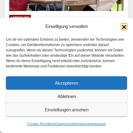
LEBENSART
Mariella Ahrens wird Hotelkritikerin
Einwilligung verwalten
31. JULI 2026
Um dir ein optimales Erlebnis zu bieten, verwenden wir Technologien wie
Cookies, um Geräteinformationen zu speichern und/oder darauf
In “Die Landarztpraxis — Team Sonnenhof” | SAT.1 am
zuzugreifen. Wenn du diesen Technologien zustimmst, können wir Daten
wie das Surfverhalten oder eindeutige IDs auf dieser Website verarbeiten.
3. und 4. August 2026 Im Son­nen­hof checkt ein ganz
Wenn du deine Einwilligung nicht erteilst oder zurückziehst, können
beson­der­er Gast ein: Mariel­la Ahrens (“GZSZ”, “Der
bestimmte Merkmale und Funktionen beeinträchtigt werden.
Bergdok­tor”) stellt als berühmt-berüchtigte…
Akzeptieren
Ablehnen
Einstellungen ansehen
Cookie-Richtlinie
Datenschutzhinweis
Impressum