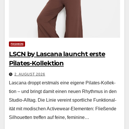
FASHION
LSCN by Lascana launcht erste
Pilates-Kollektion
2. AUGUST 2026
Las­cana droppt erst­mals eine eigene Pilates-Kollek­
tion – und bringt damit einen neuen Rhyth­mus in den
Stu­dio-All­t­ag. Die Lin­ie vere­int sportliche Funk­tion­al­
ität mit modis­chen Activewear-Ele­menten: Fließende
Sil­hou­et­ten tre­f­fen auf feine, fem­i­nine…