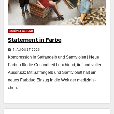
SCHÖN & GESUND
Statement in Farbe
7. AUGUST 2026
Kompression in Safrangelb und Samtviolett | Neue
Farben für die Gesundheit Leuch­t­end, tief und voller
Aus­druck: Mit Safrangelb und Samtvi­o­lett hält ein
neues Farb­duo Einzug in die Welt der medi­zinis­
chen…