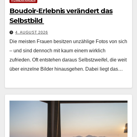
POWERFRAUEN
Boudoir-Erlebnis verändert das
Selbstbild
4. AUGUST 2026
Die meis­ten Frauen besitzen unzäh­lige Fotos von sich
– und sind den­noch mit kaum einem wirk­lich
zufrieden. Oft entste­hen daraus Selb­stzweifel, die weit
über einzelne Bilder hin­aus­ge­hen. Dabei liegt das…