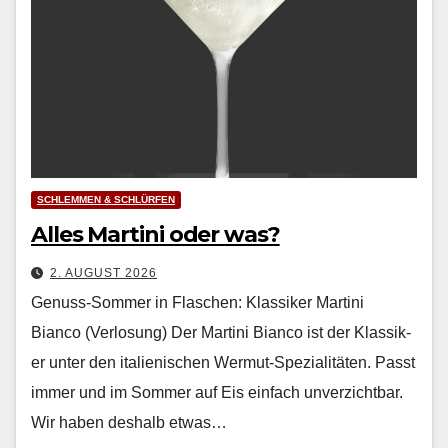
SCHLEMMEN & SCHLÜRFEN
Alles Martini oder was?
2. AUGUST 2026
Genuss-Sommer in Flaschen: Klassiker Martini
Bianco (Verlosung) Der Mar­ti­ni Bian­co ist der Klas­sik­
er unter den ital­ienis­chen Wer­mut-Spezial­itäten. Passt
immer und im Som­mer auf Eis ein­fach unverzicht­bar.
Wir haben deshalb etwas…