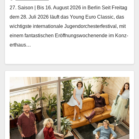
27. Saison | Bis 16. August 2026 in Berlin Seit Fre­itag
dem 28. Juli 2026 läuft das Young Euro Clas­sic, das
wichtig­ste inter­na­tionale Ju­gendorchesterfestival, mit
einem fan­tastis­chen Eröff­nungswoch­enende im Konz­
erthaus…