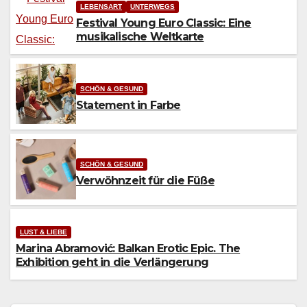
LEBENSART
UNTERWEGS
Festival Young Euro Classic: Eine
musikalische Weltkarte
SCHÖN & GESUND
Statement in Farbe
SCHÖN & GESUND
Verwöhnzeit für die Füße
LUST & LIEBE
Marina Abramović: Balkan Erotic Epic. The
Exhibition geht in die Verlängerung