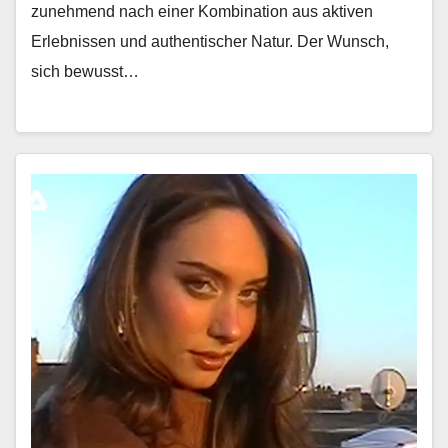
zunehmend nach ein­er Kom­bi­na­tion aus aktiv­en
Erleb­nis­sen und authen­tis­ch­er Natur. Der Wun­sch,
sich bewusst…