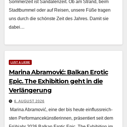
Som­merzeit ist San­dalen­zeit. Ob am Strand, beim
Stadt­bum­mel oder auf Reisen, unsere Füße tra­gen
uns durch die schön­ste Zeit des Jahres. Damit sie
dabei…
LUST & LIEBE
Marina Abramović: Balkan Erotic
Epic. The Exhibition geht in die
Verlängerung
6. AUGUST 2026
Mari­na Abramović, eine der bis heute ein­flussre­ich­
sten Per­for­mancekün­st­lerin­nen, präsen­tiert seit dem
Früh­jahr 2026 Balkan Erot­ic Epic. The Exhi­bi­tion im