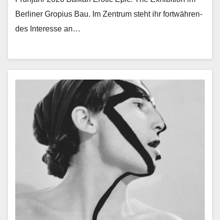
Berlin­er Gropius Bau. Im Zen­trum ste­ht ihr fortwähren­
des Inter­esse an…