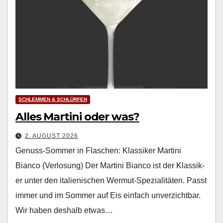
SCHLEMMEN & SCHLÜRFEN
Alles Martini oder was?
2. AUGUST 2026
Genuss-Sommer in Flaschen: Klassiker Martini
Bianco (Verlosung) Der Mar­ti­ni Bian­co ist der Klas­sik­
er unter den ital­ienis­chen Wer­mut-Spezial­itäten. Passt
immer und im Som­mer auf Eis ein­fach unverzicht­bar.
Wir haben deshalb etwas…