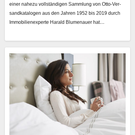
ein­er nahezu voll­ständi­gen Samm­lung von Otto-Ver­
sand­kat­a­lo­gen aus den Jahren 1952 bis 2019 durch
Immo­bilienex­perte Har­ald Blu­me­nauer hat…