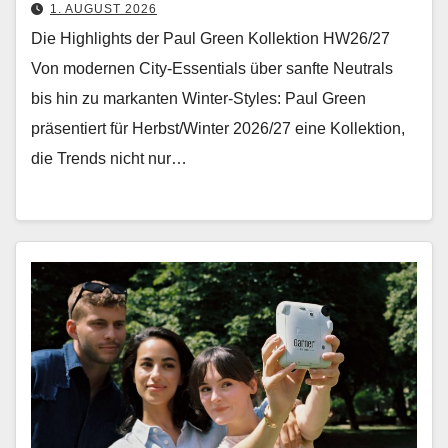
1. AUGUST 2026
Die Highlights der Paul Green Kollektion HW26/27
Von mod­er­nen City-Essen­tials über san­fte Neu­trals
bis hin zu markan­ten Win­ter-Styles: Paul Green
präsen­tiert für Herbst/Winter 2026/27 eine Kollek­tion,
die Trends nicht nur…