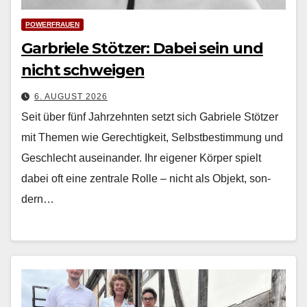
POWERFRAUEN
Garbriele Stötzer: Dabei sein und
nicht schweigen
6. AUGUST 2026
Seit über fünf Jahrzehn­ten set­zt sich Gabriele Stötzer
mit The­men wie Gerechtigkeit, Selb­st­bes­tim­mung und
Geschlecht auseinan­der. Ihr eigen­er Kör­p­er spielt
dabei oft eine zen­trale Rolle – nicht als Objekt, son­
dern…