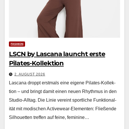
FASHION
LSCN by Lascana launcht erste
Pilates-Kollektion
2. AUGUST 2026
Las­cana droppt erst­mals eine eigene Pilates-Kollek­
tion – und bringt damit einen neuen Rhyth­mus in den
Stu­dio-All­t­ag. Die Lin­ie vere­int sportliche Funk­tion­al­
ität mit modis­chen Activewear-Ele­menten: Fließende
Sil­hou­et­ten tre­f­fen auf feine, fem­i­nine…