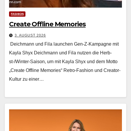
FASHION
Create Offline Memories
3. AUGUST 2026
Deichmann und Fila launchen Gen-Z-Kampagne mit
Kayla Shyx Deich­mann und Fila nutzen die Herb­
st-/Win­ter-Sai­son, um mit Kay­la Shyx und dem Mot­to
„Cre­ate Offline Mem­o­ries“ Retro-Fash­ion und Cre­ator-
Kul­tur zu ein­er…