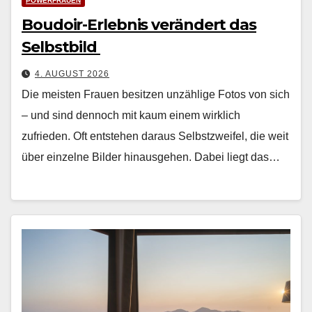
POWERFRAUEN
Boudoir-Erlebnis verändert das
Selbstbild
4. AUGUST 2026
Die meis­ten Frauen besitzen unzäh­lige Fotos von sich
– und sind den­noch mit kaum einem wirk­lich
zufrieden. Oft entste­hen daraus Selb­stzweifel, die weit
über einzelne Bilder hin­aus­ge­hen. Dabei liegt das…