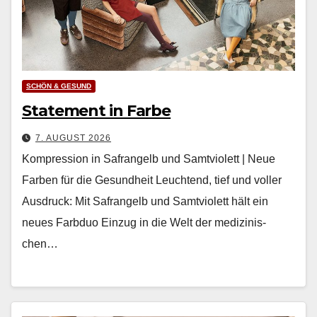
SCHÖN & GESUND
Statement in Farbe
7. AUGUST 2026
Kompression in Safrangelb und Samtviolett | Neue
Farben für die Gesundheit Leuch­t­end, tief und voller
Aus­druck: Mit Safrangelb und Samtvi­o­lett hält ein
neues Farb­duo Einzug in die Welt der medi­zinis­
chen…