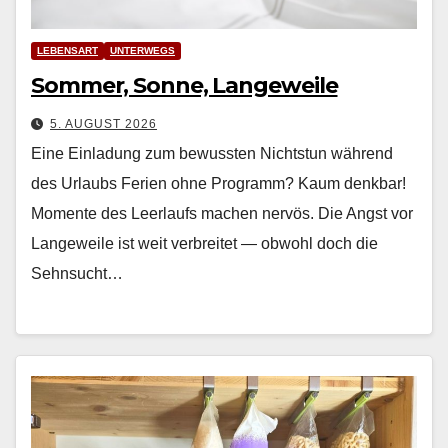
LEBENSART
UNTERWEGS
Sommer, Sonne, Langeweile
5. AUGUST 2026
Eine Einladung zum bewussten Nichtstun während
des Urlaubs Ferien ohne Pro­gramm? Kaum denkbar!
Momente des Leer­laufs machen nervös. Die Angst vor
Langeweile ist weit ver­bre­it­et — obwohl doch die
Sehn­sucht…