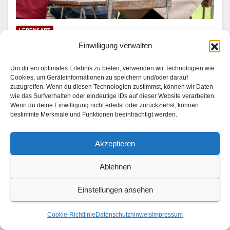
LEBENSART
Mariella Ahrens wird Hotelkritikerin
Einwilligung verwalten
31. JULI 2026
Um dir ein optimales Erlebnis zu bieten, verwenden wir Technologien wie
Cookies, um Geräteinformationen zu speichern und/oder darauf
In “Die Landarztpraxis — Team Sonnenhof” | SAT.1 am
zuzugreifen. Wenn du diesen Technologien zustimmst, können wir Daten
wie das Surfverhalten oder eindeutige IDs auf dieser Website verarbeiten.
3. und 4. August 2026 Im Son­nen­hof checkt ein ganz
Wenn du deine Einwilligung nicht erteilst oder zurückziehst, können
beson­der­er Gast ein: Mariel­la Ahrens (“GZSZ”, “Der
bestimmte Merkmale und Funktionen beeinträchtigt werden.
Bergdok­tor”) stellt als berühmt-berüchtigte…
Akzeptieren
Ablehnen
Einstellungen ansehen
Cookie-Richtlinie
Datenschutzhinweis
Impressum