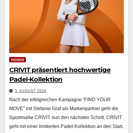
FASHION
CRIVIT präsentiert hochwertige
Padel-Kollektion
3. AUGUST 2026
Nach der erfol­gre­ichen Kam­pagne “FIND YOUR
MOVE” mit Ste­fanie Graf als Marken­part­ner geht die
Sport­marke CRIVIT nun den näch­sten Schritt. CRIVIT
geht mit ein­er lim­i­tierten Padel-Kollek­tion an den Start,