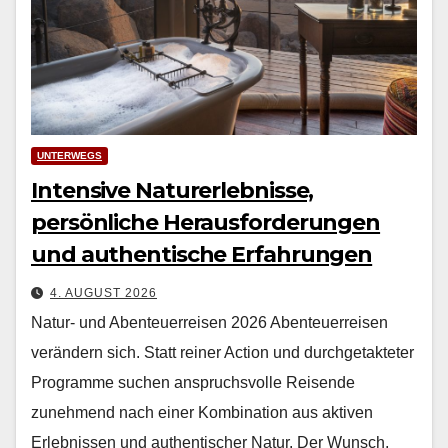
UNTERWEGS
Intensive Naturerlebnisse,
persönliche Herausforderungen
und authentische Erfahrungen
4. AUGUST 2026
Natur- und Abenteuerreisen 2026 Aben­teuer­reisen
verän­dern sich. Statt rein­er Action und durchge­tak­teter
Pro­gramme suchen anspruchsvolle Reisende
zunehmend nach ein­er Kom­bi­na­tion aus aktiv­en
Erleb­nis­sen und authen­tis­ch­er Natur. Der Wun­sch,