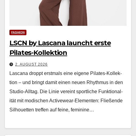
FASHION
LSCN by Lascana launcht erste
Pilates-Kollektion
2. AUGUST 2026
Las­cana droppt erst­mals eine eigene Pilates-Kollek­
tion – und bringt damit einen neuen Rhyth­mus in den
Stu­dio-All­t­ag. Die Lin­ie vere­int sportliche Funk­tion­al­
ität mit modis­chen Activewear-Ele­menten: Fließende
Sil­hou­et­ten tre­f­fen auf feine, fem­i­nine…