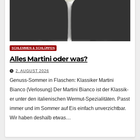
SCHLEMMEN & SCHLÜRFEN
Alles Martini oder was?
2. AUGUST 2026
Genuss-Sommer in Flaschen: Klassiker Martini
Bianco (Verlosung) Der Mar­ti­ni Bian­co ist der Klas­sik­
er unter den ital­ienis­chen Wer­mut-Spezial­itäten. Passt
immer und im Som­mer auf Eis ein­fach unverzicht­bar.
Wir haben deshalb etwas…