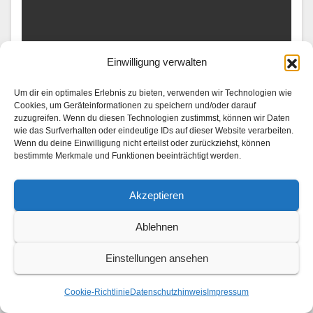
Einwilligung verwalten
UNTERWEGS
Trip down memory lane: Analoge
Um dir ein optimales Erlebnis zu bieten, verwenden wir Technologien wie
Reiseerinnerungen
Cookies, um Geräteinformationen zu speichern und/oder darauf
zuzugreifen. Wenn du diesen Technologien zustimmst, können wir Daten
wie das Surfverhalten oder eindeutige IDs auf dieser Website verarbeiten.
1. AUGUST 2026
Wenn du deine Einwilligung nicht erteilst oder zurückziehst, können
Mit Lea van Acken, Gizem Emre und Ben Felipe
bestimmte Merkmale und Funktionen beeinträchtigt werden.
Momente wiederzuentdecken, die jede Reise prägen
Akzeptieren
Von Orten der Kind­heit und Lieblingsvierteln bis hin zu
den Men­schen, die sie auf ihrem…
Ablehnen
Einstellungen ansehen
Cookie-Richtlinie
Datenschutzhinweis
Impressum