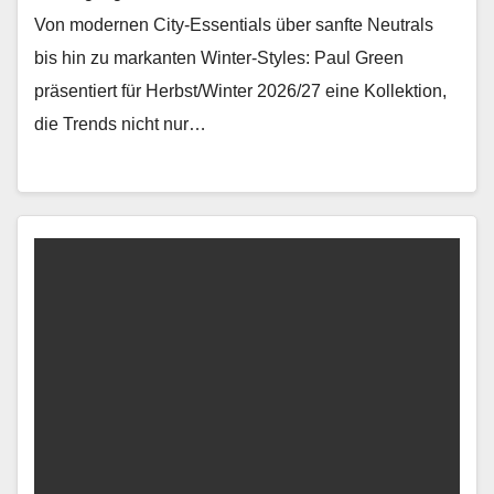
Von mod­er­nen City-Essen­tials über san­fte Neu­trals
bis hin zu markan­ten Win­ter-Styles: Paul Green
präsen­tiert für Herbst/Winter 2026/27 eine Kollek­tion,
die Trends nicht nur…