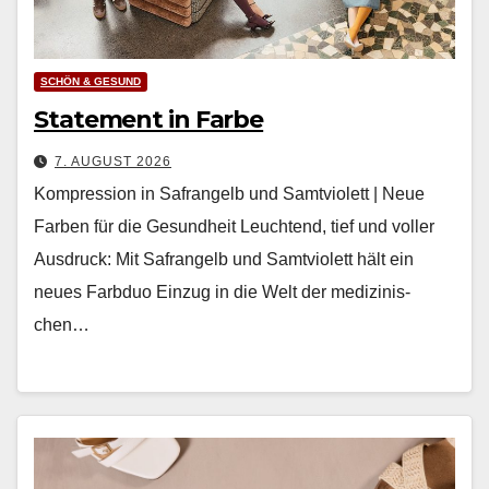
SCHÖN & GESUND
Statement in Farbe
7. AUGUST 2026
Kompression in Safrangelb und Samtviolett | Neue
Farben für die Gesundheit Leuch­t­end, tief und voller
Aus­druck: Mit Safrangelb und Samtvi­o­lett hält ein
neues Farb­duo Einzug in die Welt der medi­zinis­
chen…