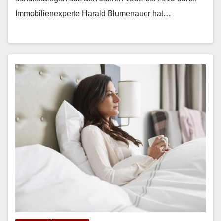
Immo­bilienex­perte Har­ald Blu­me­nauer hat…