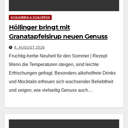
SCHLEMMEN & SCHLÜRFEN
Höllinger bringt mit
Granatapfelsirup neuen Genuss
8. AUGUST 2026
Fruchtig-herbe Neuheit für den Sommer | Rezept
Wenn die Tem­per­a­turen steigen, sind leichte
Erfrischun­gen gefragt. Beson­ders alko­hol­freie Drinks
und Mock­tails erfreuen sich wach­sender Beliebtheit
und zeigen, wie viel­seit­ig Genuss auch…