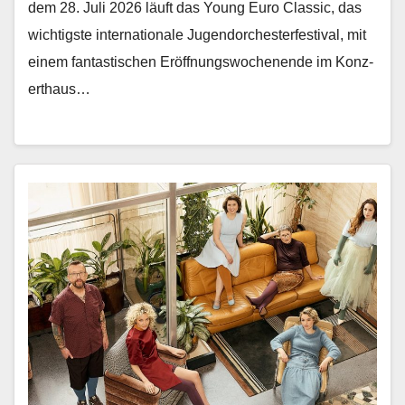
dem 28. Juli 2026 läuft das Young Euro Clas­sic, das
wichtig­ste inter­na­tionale Ju­gendorchesterfestival, mit
einem fan­tastis­chen Eröff­nungswoch­enende im Konz­
erthaus…