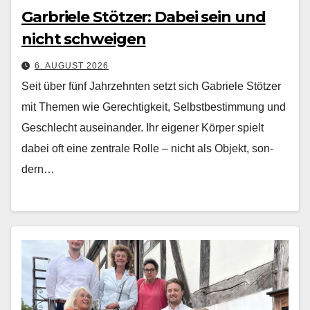
Garbriele Stötzer: Dabei sein und
nicht schweigen
6. AUGUST 2026
Seit über fünf Jahrzehn­ten set­zt sich Gabriele Stötzer
mit The­men wie Gerechtigkeit, Selb­st­bes­tim­mung und
Geschlecht auseinan­der. Ihr eigen­er Kör­p­er spielt
dabei oft eine zen­trale Rolle – nicht als Objekt, son­
dern…