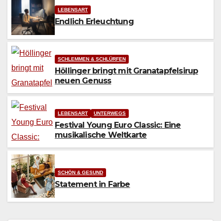
LEBENSART
Endlich Erleuchtung
SCHLEMMEN & SCHLÜRFEN
Höllinger bringt mit Granatapfelsirup
neuen Genuss
LEBENSART
UNTERWEGS
Festival Young Euro Classic: Eine
musikalische Weltkarte
SCHÖN & GESUND
Statement in Farbe