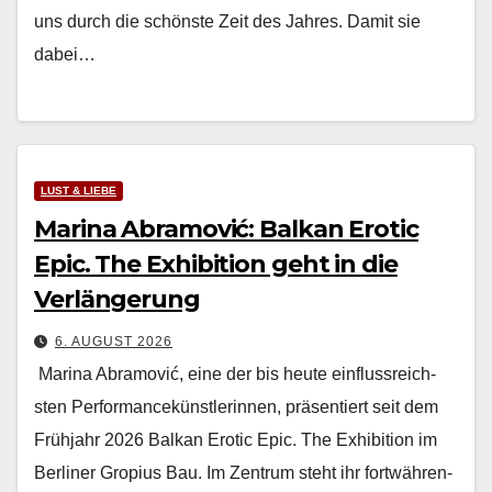
uns durch die schön­ste Zeit des Jahres. Damit sie
dabei…
LUST & LIEBE
Marina Abramović: Balkan Erotic
Epic. The Exhibition geht in die
Verlängerung
6. AUGUST 2026
Mari­na Abramović, eine der bis heute ein­flussre­ich­
sten Per­for­mancekün­st­lerin­nen, präsen­tiert seit dem
Früh­jahr 2026 Balkan Erot­ic Epic. The Exhi­bi­tion im
Berlin­er Gropius Bau. Im Zen­trum ste­ht ihr fortwähren­