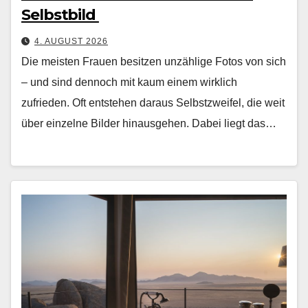
Selbstbild
4. AUGUST 2026
Die meis­ten Frauen besitzen unzäh­lige Fotos von sich
– und sind den­noch mit kaum einem wirk­lich
zufrieden. Oft entste­hen daraus Selb­stzweifel, die weit
über einzelne Bilder hin­aus­ge­hen. Dabei liegt das…