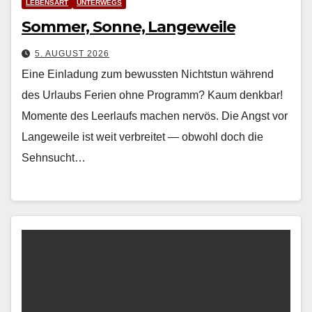
LEBENSART
UNTERWEGS
Sommer, Sonne, Langeweile
5. AUGUST 2026
Eine Einladung zum bewussten Nichtstun während
des Urlaubs Ferien ohne Pro­gramm? Kaum denkbar!
Momente des Leer­laufs machen nervös. Die Angst vor
Langeweile ist weit ver­bre­it­et — obwohl doch die
Sehn­sucht…