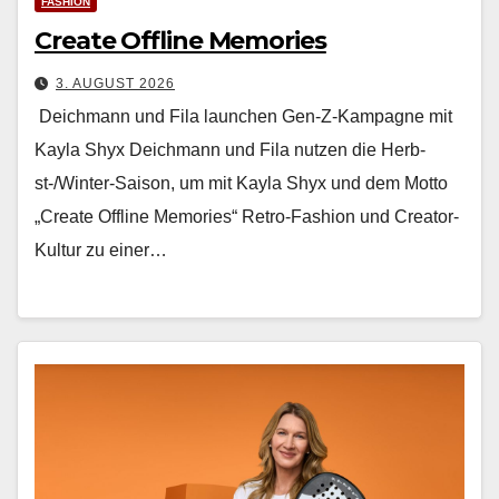
FASHION
Create Offline Memories
3. AUGUST 2026
Deichmann und Fila launchen Gen-Z-Kampagne mit
Kayla Shyx Deich­mann und Fila nutzen die Herb­
st-/Win­ter-Sai­son, um mit Kay­la Shyx und dem Mot­to
„Cre­ate Offline Mem­o­ries“ Retro-Fash­ion und Cre­ator-
Kul­tur zu ein­er…