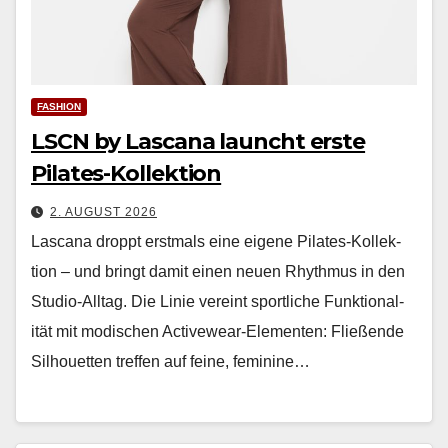
FASHION
LSCN by Lascana launcht erste
Pilates-Kollektion
2. AUGUST 2026
Las­cana droppt erst­mals eine eigene Pilates-Kollek­
tion – und bringt damit einen neuen Rhyth­mus in den
Stu­dio-All­t­ag. Die Lin­ie vere­int sportliche Funk­tion­al­
ität mit modis­chen Activewear-Ele­menten: Fließende
Sil­hou­et­ten tre­f­fen auf feine, fem­i­nine…