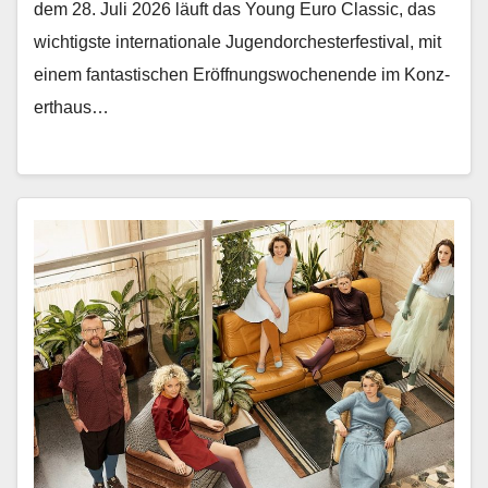
dem 28. Juli 2026 läuft das Young Euro Clas­sic, das
wichtig­ste inter­na­tionale Ju­gendorchesterfestival, mit
einem fan­tastis­chen Eröff­nungswoch­enende im Konz­
erthaus…