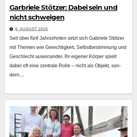
Garbriele Stötzer: Dabei sein und
nicht schweigen
6. AUGUST 2026
Seit über fünf Jahrzehn­ten set­zt sich Gabriele Stötzer
mit The­men wie Gerechtigkeit, Selb­st­bes­tim­mung und
Geschlecht auseinan­der. Ihr eigen­er Kör­p­er spielt
dabei oft eine zen­trale Rolle – nicht als Objekt, son­
dern…