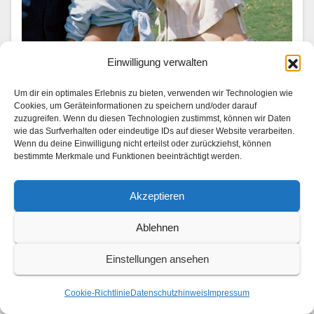
Einwilligung verwalten
UNTERWEGS
Trip down memory lane: Analoge
Um dir ein optimales Erlebnis zu bieten, verwenden wir Technologien wie
Reiseerinnerungen
Cookies, um Geräteinformationen zu speichern und/oder darauf
zuzugreifen. Wenn du diesen Technologien zustimmst, können wir Daten
wie das Surfverhalten oder eindeutige IDs auf dieser Website verarbeiten.
1. AUGUST 2026
Wenn du deine Einwilligung nicht erteilst oder zurückziehst, können
Mit Lea van Acken, Gizem Emre und Ben Felipe
bestimmte Merkmale und Funktionen beeinträchtigt werden.
Momente wiederzuentdecken, die jede Reise prägen
Akzeptieren
Von Orten der Kind­heit und Lieblingsvierteln bis hin zu
den Men­schen, die sie auf ihrem…
Ablehnen
Einstellungen ansehen
Cookie-Richtlinie
Datenschutzhinweis
Impressum