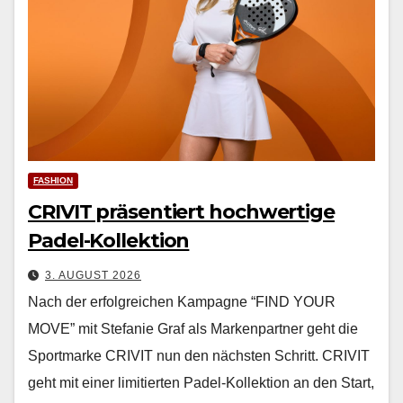
FASHION
CRIVIT präsentiert hochwertige
Padel-Kollektion
3. AUGUST 2026
Nach der erfol­gre­ichen Kam­pagne “FIND YOUR
MOVE” mit Ste­fanie Graf als Marken­part­ner geht die
Sport­marke CRIVIT nun den näch­sten Schritt. CRIVIT
geht mit ein­er lim­i­tierten Padel-Kollek­tion an den Start,