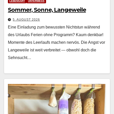
LEBENSART
UNTERWEGS
Sommer, Sonne, Langeweile
5. AUGUST 2026
Eine Einladung zum bewussten Nichtstun während
des Urlaubs Ferien ohne Pro­gramm? Kaum denkbar!
Momente des Leer­laufs machen nervös. Die Angst vor
Langeweile ist weit ver­bre­it­et — obwohl doch die
Sehn­sucht…