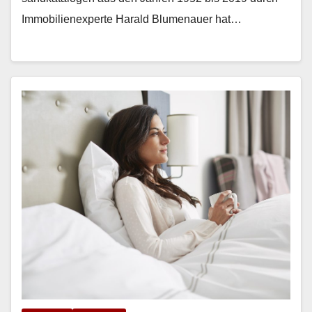
Immo­bilienex­perte Har­ald Blu­me­nauer hat…