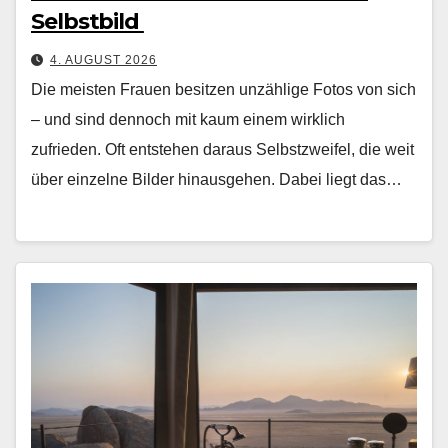
Selbstbild
4. AUGUST 2026
Die meis­ten Frauen besitzen unzäh­lige Fotos von sich
– und sind den­noch mit kaum einem wirk­lich
zufrieden. Oft entste­hen daraus Selb­stzweifel, die weit
über einzelne Bilder hin­aus­ge­hen. Dabei liegt das…