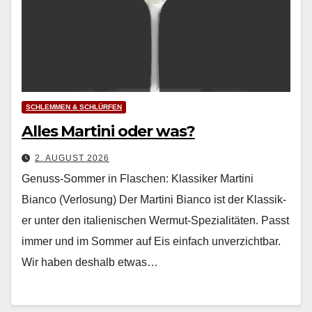
SCHLEMMEN & SCHLÜRFEN
Alles Martini oder was?
2. AUGUST 2026
Genuss-Sommer in Flaschen: Klassiker Martini
Bianco (Verlosung) Der Mar­ti­ni Bian­co ist der Klas­sik­
er unter den ital­ienis­chen Wer­mut-Spezial­itäten. Passt
immer und im Som­mer auf Eis ein­fach unverzicht­bar.
Wir haben deshalb etwas…