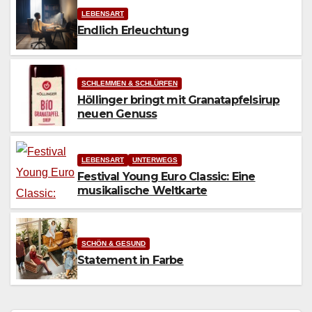
LEBENSART
Endlich Erleuchtung
SCHLEMMEN & SCHLÜRFEN
Höllinger bringt mit Granatapfelsirup
neuen Genuss
LEBENSART
UNTERWEGS
Festival Young Euro Classic: Eine
musikalische Weltkarte
SCHÖN & GESUND
Statement in Farbe