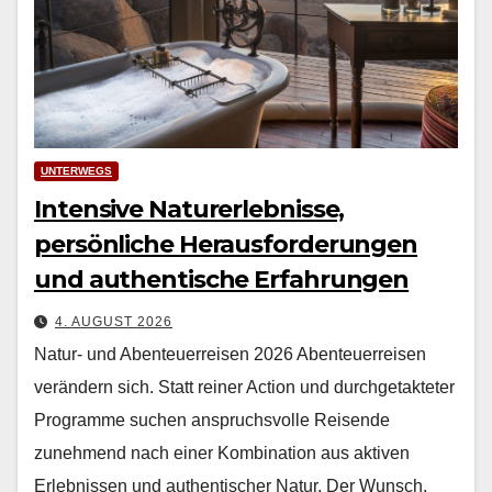
UNTERWEGS
Intensive Naturerlebnisse,
persönliche Herausforderungen
und authentische Erfahrungen
4. AUGUST 2026
Natur- und Abenteuerreisen 2026 Aben­teuer­reisen
verän­dern sich. Statt rein­er Action und durchge­tak­teter
Pro­gramme suchen anspruchsvolle Reisende
zunehmend nach ein­er Kom­bi­na­tion aus aktiv­en
Erleb­nis­sen und authen­tis­ch­er Natur. Der Wun­sch,