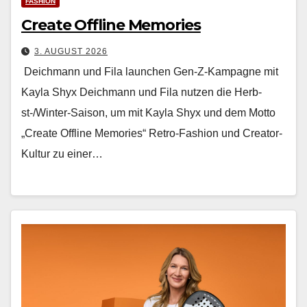
FASHION
Create Offline Memories
3. AUGUST 2026
Deichmann und Fila launchen Gen-Z-Kampagne mit
Kayla Shyx Deich­mann und Fila nutzen die Herb­
st-/Win­ter-Sai­son, um mit Kay­la Shyx und dem Mot­to
„Cre­ate Offline Mem­o­ries“ Retro-Fash­ion und Cre­ator-
Kul­tur zu ein­er…