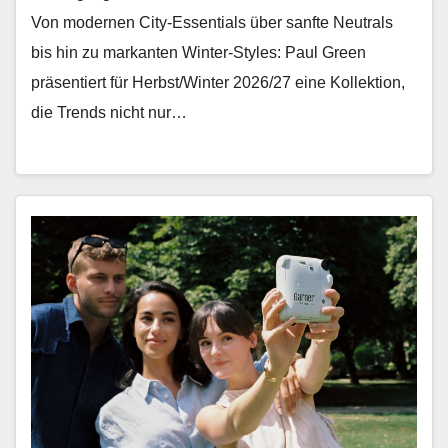
Von mod­er­nen City-Essen­tials über san­fte Neu­trals
bis hin zu markan­ten Win­ter-Styles: Paul Green
präsen­tiert für Herbst/Winter 2026/27 eine Kollek­tion,
die Trends nicht nur…