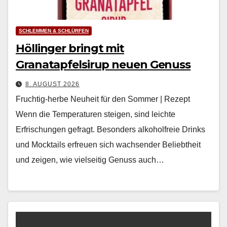
SCHLEMMEN & SCHLÜRFEN
Höllinger bringt mit
Granatapfelsirup neuen Genuss
8. AUGUST 2026
Fruchtig-herbe Neuheit für den Sommer | Rezept
Wenn die Tem­per­a­turen steigen, sind leichte
Erfrischun­gen gefragt. Beson­ders alko­hol­freie Drinks
und Mock­tails erfreuen sich wach­sender Beliebtheit
und zeigen, wie viel­seit­ig Genuss auch…