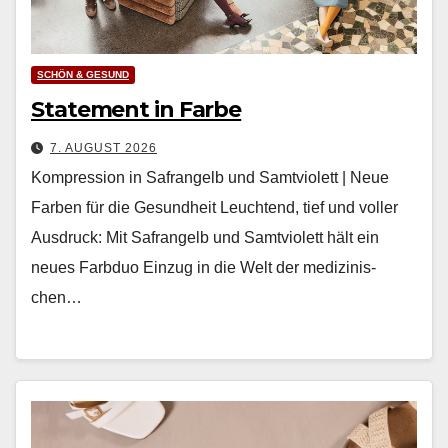
SCHÖN & GESUND
Statement in Farbe
7. AUGUST 2026
Kompression in Safrangelb und Samtviolett | Neue
Farben für die Gesundheit Leuch­t­end, tief und voller
Aus­druck: Mit Safrangelb und Samtvi­o­lett hält ein
neues Farb­duo Einzug in die Welt der medi­zinis­
chen…