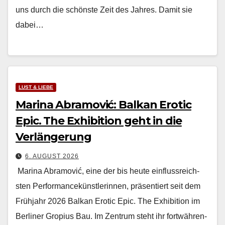
uns durch die schön­ste Zeit des Jahres. Damit sie
dabei…
LUST & LIEBE
Marina Abramović: Balkan Erotic
Epic. The Exhibition geht in die
Verlängerung
6. AUGUST 2026
Mari­na Abramović, eine der bis heute ein­flussre­ich­
sten Per­for­mancekün­st­lerin­nen, präsen­tiert seit dem
Früh­jahr 2026 Balkan Erot­ic Epic. The Exhi­bi­tion im
Berlin­er Gropius Bau. Im Zen­trum ste­ht ihr fortwähren­