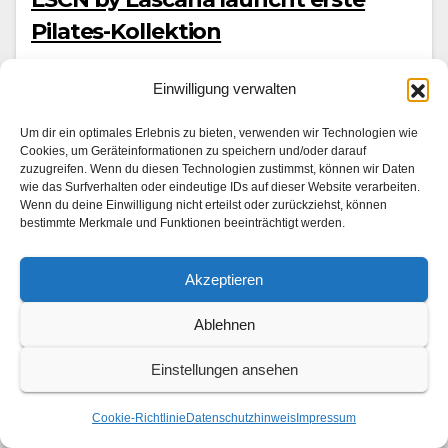
Pilates-Kollektion
2. AUGUST 2026
Einwilligung verwalten
Las­cana droppt erst­mals eine eigene Pilates-Kollek­
tion – und bringt damit einen neuen Rhyth­mus in den
Um dir ein optimales Erlebnis zu bieten, verwenden wir Technologien wie
Cookies, um Geräteinformationen zu speichern und/oder darauf
Stu­dio-All­t­ag. Die Lin­ie vere­int sportliche Funk­tion­al­
zuzugreifen. Wenn du diesen Technologien zustimmst, können wir Daten
wie das Surfverhalten oder eindeutige IDs auf dieser Website verarbeiten.
ität mit modis­chen Activewear-Ele­menten: Fließende
Wenn du deine Einwilligung nicht erteilst oder zurückziehst, können
Sil­hou­et­ten tre­f­fen auf feine, fem­i­nine…
bestimmte Merkmale und Funktionen beeinträchtigt werden.
Akzeptieren
Ablehnen
Einstellungen ansehen
Cookie-Richtlinie
Datenschutzhinweis
Impressum