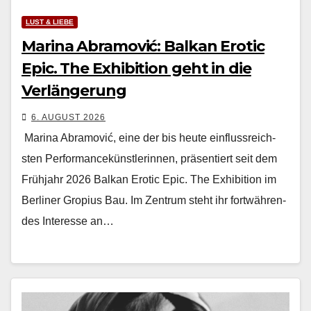
LUST & LIEBE
Marina Abramović: Balkan Erotic
Epic. The Exhibition geht in die
Verlängerung
6. AUGUST 2026
Mari­na Abramović, eine der bis heute ein­flussre­ich­
sten Per­for­mancekün­st­lerin­nen, präsen­tiert seit dem
Früh­jahr 2026 Balkan Erot­ic Epic. The Exhi­bi­tion im
Berlin­er Gropius Bau. Im Zen­trum ste­ht ihr fortwähren­
des Inter­esse an…