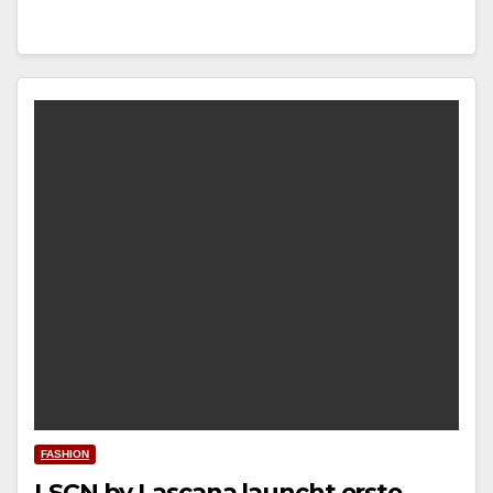
FASHION
LSCN by Lascana launcht erste