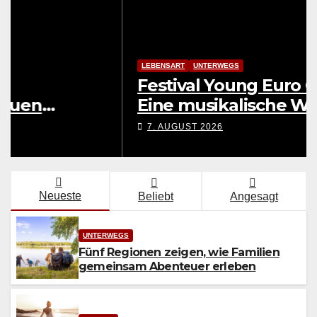
UNTERWEGS
Fünf Regionen zeigen, wie
Familien gemeinsam
Abenteuer erleben
9. AUGUST 2026
Neueste
Beliebt
Angesagt
UNTERWEGS
Fünf Regionen zeigen, wie Familien
gemeinsam Abenteuer erleben