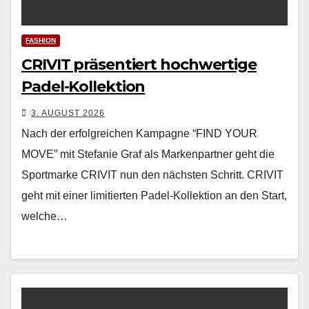
FASHION
CRIVIT präsentiert hochwertige
Padel-Kollektion
3. AUGUST 2026
Nach der erfol­gre­ichen Kam­pagne “FIND YOUR
MOVE” mit Ste­fanie Graf als Marken­part­ner geht die
Sport­marke CRIVIT nun den näch­sten Schritt. CRIVIT
geht mit ein­er lim­i­tierten Padel-Kollek­tion an den Start,
welche…