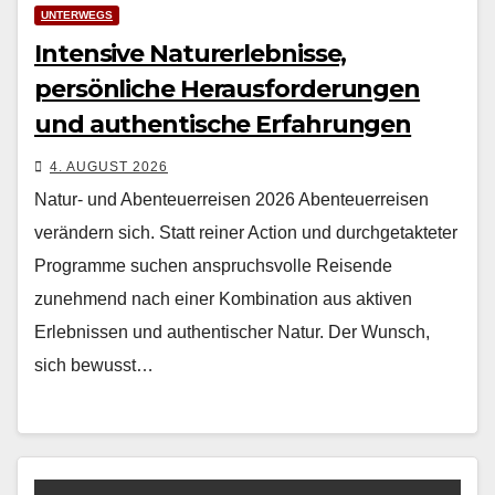
UNTERWEGS
Intensive Naturerlebnisse,
persönliche Herausforderungen
und authentische Erfahrungen
4. AUGUST 2026
Natur- und Abenteuerreisen 2026 Aben­teuer­reisen
verän­dern sich. Statt rein­er Action und durchge­tak­teter
Pro­gramme suchen anspruchsvolle Reisende
zunehmend nach ein­er Kom­bi­na­tion aus aktiv­en
Erleb­nis­sen und authen­tis­ch­er Natur. Der Wun­sch,
sich bewusst…