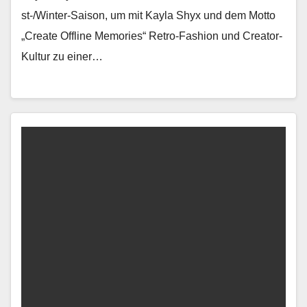
st-/Win­ter-Sai­son, um mit Kay­la Shyx und dem Mot­to
„Cre­ate Offline Mem­o­ries“ Retro-Fash­ion und Cre­ator-
Kul­tur zu ein­er…