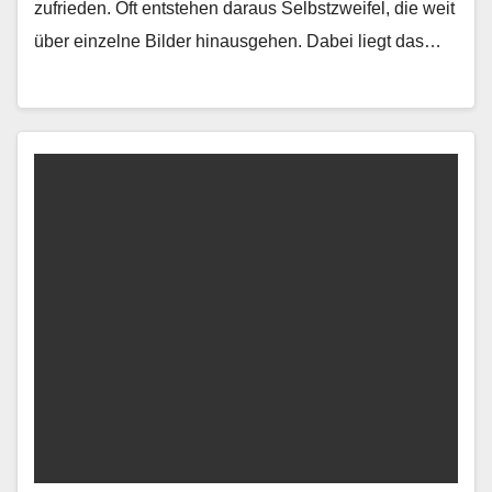
zufrieden. Oft entste­hen daraus Selb­stzweifel, die weit
über einzelne Bilder hin­aus­ge­hen. Dabei liegt das…