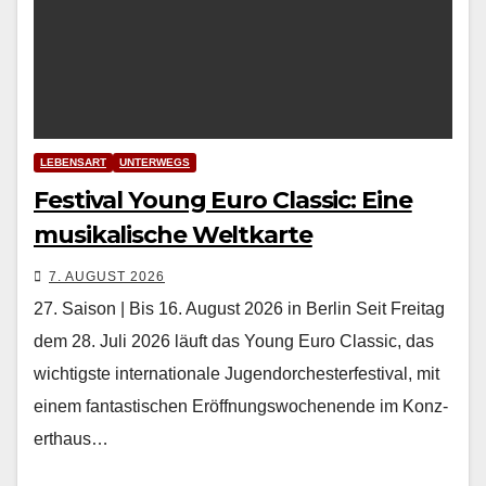
LEBENSART
UNTERWEGS
Festival Young Euro Classic: Eine
musikalische Weltkarte
7. AUGUST 2026
27. Saison | Bis 16. August 2026 in Berlin Seit Fre­itag
dem 28. Juli 2026 läuft das Young Euro Clas­sic, das
wichtig­ste inter­na­tionale Ju­gendorchesterfestival, mit
einem fan­tastis­chen Eröff­nungswoch­enende im Konz­
erthaus…