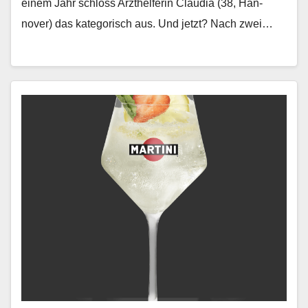
einem Jahr schloss Arzthelferin Clau­dia (38, Han­
nover) das kat­e­gorisch aus. Und jet­zt? Nach zwei…