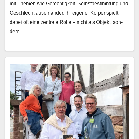
mit The­men wie Gerechtigkeit, Selb­st­bes­tim­mung und
Geschlecht auseinan­der. Ihr eigen­er Kör­p­er spielt
dabei oft eine zen­trale Rolle – nicht als Objekt, son­
dern…