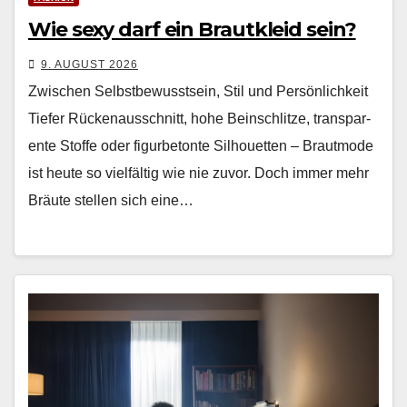
Wie sexy darf ein Brautkleid sein?
9. AUGUST 2026
Zwischen Selbstbewusstsein, Stil und Persönlichkeit
Tiefer Rück­e­nauss­chnitt, hohe Bein­schlitze, trans­par­
ente Stoffe oder fig­urbe­tonte Sil­hou­et­ten – Braut­mode
ist heute so vielfältig wie nie zuvor. Doch immer mehr
Bräute stellen sich eine…