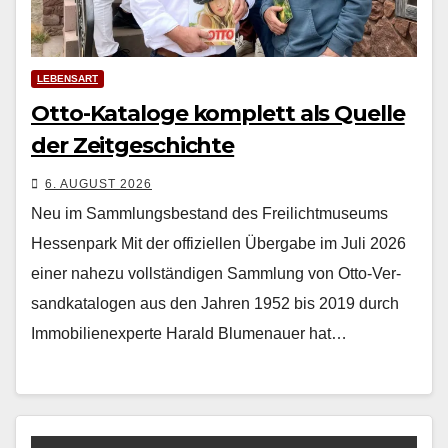
LEBENSART
Otto-Kataloge komplett als Quelle
der Zeitgeschichte
6. AUGUST 2026
Neu im Sammlungsbestand des Freilichtmuseums
Hessenpark Mit der offiziellen Über­gabe im Juli 2026
ein­er nahezu voll­ständi­gen Samm­lung von Otto-Ver­
sand­kat­a­lo­gen aus den Jahren 1952 bis 2019 durch
Immo­bilienex­perte Har­ald Blu­me­nauer hat…