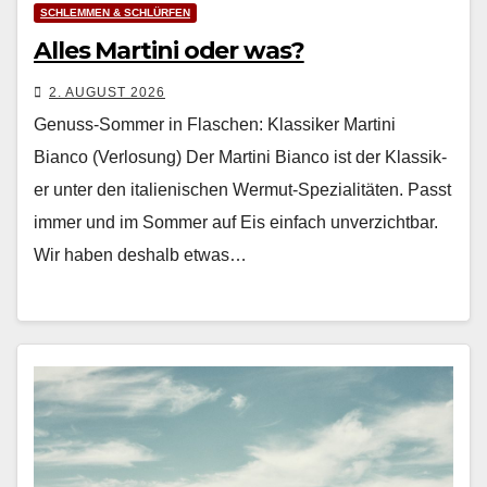
SCHLEMMEN & SCHLÜRFEN
Alles Martini oder was?
2. AUGUST 2026
Genuss-Sommer in Flaschen: Klassiker Martini
Bianco (Verlosung) Der Mar­ti­ni Bian­co ist der Klas­sik­
er unter den ital­ienis­chen Wer­mut-Spezial­itäten. Passt
immer und im Som­mer auf Eis ein­fach unverzicht­bar.
Wir haben deshalb etwas…