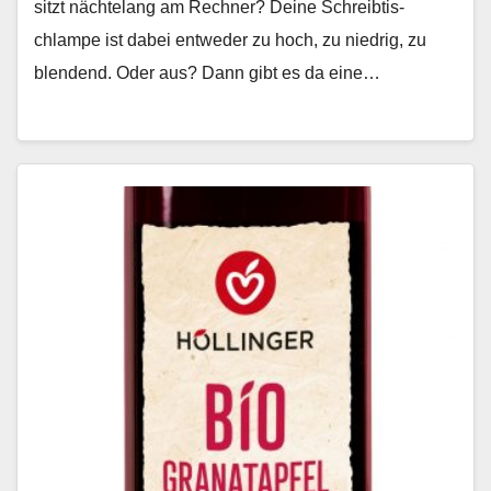
sitzt nächte­lang am Rech­n­er? Deine Schreibtis­
chlampe ist dabei entwed­er zu hoch, zu niedrig, zu
blendend. Oder aus? Dann gibt es da eine…