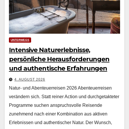
UNTERWEGS
Intensive Naturerlebnisse,
persönliche Herausforderungen
und authentische Erfahrungen
4. AUGUST 2026
Natur- und Abenteuerreisen 2026 Aben­teuer­reisen
verän­dern sich. Statt rein­er Action und durchge­tak­teter
Pro­gramme suchen anspruchsvolle Reisende
zunehmend nach ein­er Kom­bi­na­tion aus aktiv­en
Erleb­nis­sen und authen­tis­ch­er Natur. Der Wun­sch,