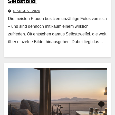
Selbstbild
4. AUGUST 2026
Die meis­ten Frauen besitzen unzäh­lige Fotos von sich
– und sind den­noch mit kaum einem wirk­lich
zufrieden. Oft entste­hen daraus Selb­stzweifel, die weit
über einzelne Bilder hin­aus­ge­hen. Dabei liegt das…