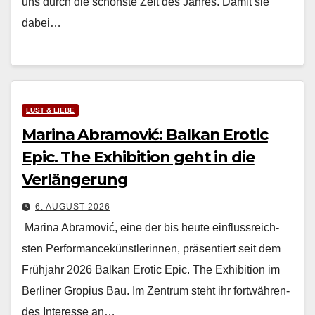
uns durch die schön­ste Zeit des Jahres. Damit sie
dabei…
LUST & LIEBE
Marina Abramović: Balkan Erotic
Epic. The Exhibition geht in die
Verlängerung
6. AUGUST 2026
Mari­na Abramović, eine der bis heute ein­flussre­ich­
sten Per­for­mancekün­st­lerin­nen, präsen­tiert seit dem
Früh­jahr 2026 Balkan Erot­ic Epic. The Exhi­bi­tion im
Berlin­er Gropius Bau. Im Zen­trum ste­ht ihr fortwähren­
des Inter­esse an…