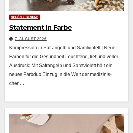
SCHÖN & GESUND
Statement in Farbe
7. AUGUST 2026
Kompression in Safrangelb und Samtviolett | Neue
Farben für die Gesundheit Leuch­t­end, tief und voller
Aus­druck: Mit Safrangelb und Samtvi­o­lett hält ein
neues Farb­duo Einzug in die Welt der medi­zinis­
chen…