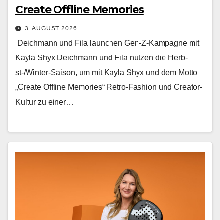
Create Offline Memories
3. AUGUST 2026
Deichmann und Fila launchen Gen-Z-Kampagne mit
Kayla Shyx Deich­mann und Fila nutzen die Herb­
st-/Win­ter-Sai­son, um mit Kay­la Shyx und dem Mot­to
„Cre­ate Offline Mem­o­ries“ Retro-Fash­ion und Cre­ator-
Kul­tur zu ein­er…