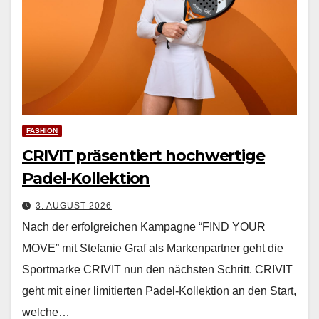
FASHION
CRIVIT präsentiert hochwertige
Padel-Kollektion
3. AUGUST 2026
Nach der erfol­gre­ichen Kam­pagne “FIND YOUR
MOVE” mit Ste­fanie Graf als Marken­part­ner geht die
Sport­marke CRIVIT nun den näch­sten Schritt. CRIVIT
geht mit ein­er lim­i­tierten Padel-Kollek­tion an den Start,
welche…