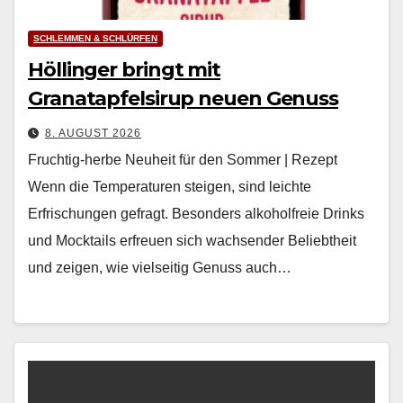
SCHLEMMEN & SCHLÜRFEN
Höllinger bringt mit
Granatapfelsirup neuen Genuss
8. AUGUST 2026
Fruchtig-herbe Neuheit für den Sommer | Rezept
Wenn die Tem­per­a­turen steigen, sind leichte
Erfrischun­gen gefragt. Beson­ders alko­hol­freie Drinks
und Mock­tails erfreuen sich wach­sender Beliebtheit
und zeigen, wie viel­seit­ig Genuss auch…