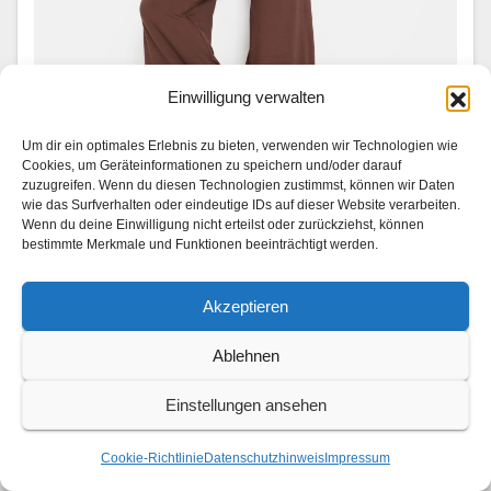
Einwilligung verwalten
FASHION
LSCN by Lascana launcht erste
Um dir ein optimales Erlebnis zu bieten, verwenden wir Technologien wie
Pilates-Kollektion
Cookies, um Geräteinformationen zu speichern und/oder darauf
zuzugreifen. Wenn du diesen Technologien zustimmst, können wir Daten
wie das Surfverhalten oder eindeutige IDs auf dieser Website verarbeiten.
2. AUGUST 2026
Wenn du deine Einwilligung nicht erteilst oder zurückziehst, können
Las­cana droppt erst­mals eine eigene Pilates-Kollek­
bestimmte Merkmale und Funktionen beeinträchtigt werden.
tion – und bringt damit einen neuen Rhyth­mus in den
Akzeptieren
Stu­dio-All­t­ag. Die Lin­ie vere­int sportliche Funk­tion­al­
ität mit modis­chen Activewear-Ele­menten: Fließende
Ablehnen
Sil­hou­et­ten tre­f­fen auf feine, fem­i­nine…
Einstellungen ansehen
Cookie-Richtlinie
Datenschutzhinweis
Impressum