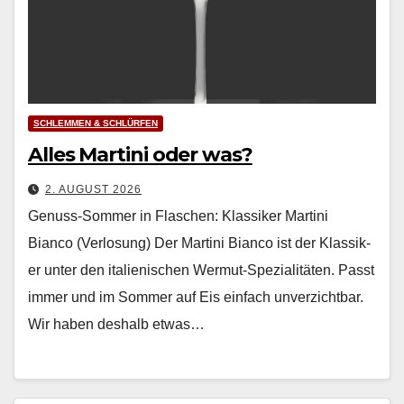
SCHLEMMEN & SCHLÜRFEN
Alles Martini oder was?
2. AUGUST 2026
Genuss-Sommer in Flaschen: Klassiker Martini
Bianco (Verlosung) Der Mar­ti­ni Bian­co ist der Klas­sik­
er unter den ital­ienis­chen Wer­mut-Spezial­itäten. Passt
immer und im Som­mer auf Eis ein­fach unverzicht­bar.
Wir haben deshalb etwas…