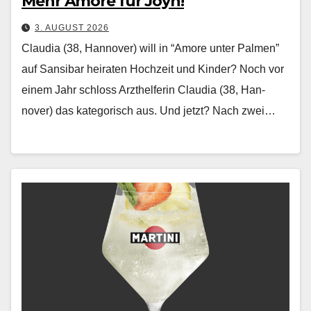
Mehr Amore für Joyn!
3. AUGUST 2026
Claudia (38, Hannover) will in “Amore unter Palmen”
auf Sansibar heiraten Hochzeit und Kinder? Noch vor
einem Jahr schloss Arzthelferin Clau­dia (38, Han­
nover) das kat­e­gorisch aus. Und jet­zt? Nach zwei…