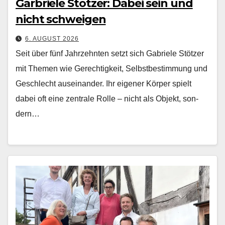
Garbriele Stötzer: Dabei sein und
nicht schweigen
6. AUGUST 2026
Seit über fünf Jahrzehn­ten set­zt sich Gabriele Stötzer
mit The­men wie Gerechtigkeit, Selb­st­bes­tim­mung und
Geschlecht auseinan­der. Ihr eigen­er Kör­p­er spielt
dabei oft eine zen­trale Rolle – nicht als Objekt, son­
dern…