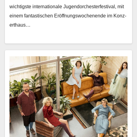
wichtig­ste inter­na­tionale Ju­gendorchesterfestival, mit
einem fan­tastis­chen Eröff­nungswoch­enende im Konz­
erthaus…