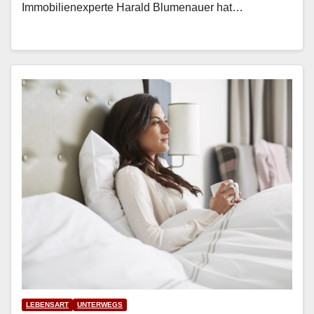
Immo­bilienex­perte Har­ald Blu­me­nauer hat…
LEBENSART
UNTERWEGS