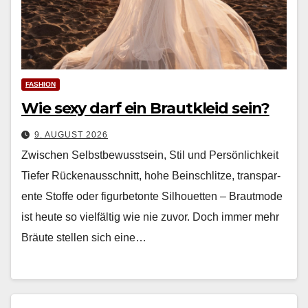
FASHION
Wie sexy darf ein Brautkleid sein?
9. AUGUST 2026
Zwischen Selbstbewusstsein, Stil und Persönlichkeit
Tiefer Rück­e­nauss­chnitt, hohe Bein­schlitze, trans­par­
ente Stoffe oder fig­urbe­tonte Sil­hou­et­ten – Braut­mode
ist heute so vielfältig wie nie zuvor. Doch immer mehr
Bräute stellen sich eine…