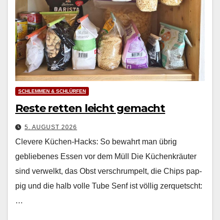
SCHLEMMEN & SCHLÜRFEN
Reste retten leicht gemacht
5. AUGUST 2026
Clevere Küchen-Hacks: So bewahrt man übrig
gebliebenes Essen vor dem Müll Die Küchenkräuter
sind ver­welkt, das Obst ver­schrumpelt, die Chips pap­
pig und die halb volle Tube Senf ist völ­lig zer­quetscht:
…