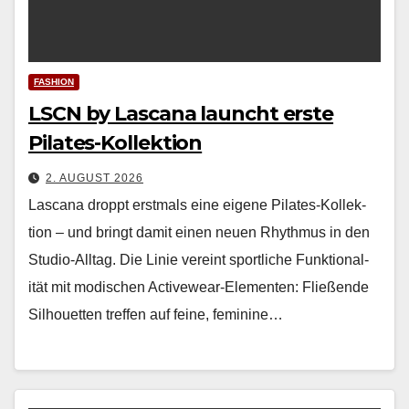
FASHION
LSCN by Lascana launcht erste
Pilates-Kollektion
2. AUGUST 2026
Las­cana droppt erst­mals eine eigene Pilates-Kollek­
tion – und bringt damit einen neuen Rhyth­mus in den
Stu­dio-All­t­ag. Die Lin­ie vere­int sportliche Funk­tion­al­
ität mit modis­chen Activewear-Ele­menten: Fließende
Sil­hou­et­ten tre­f­fen auf feine, fem­i­nine…