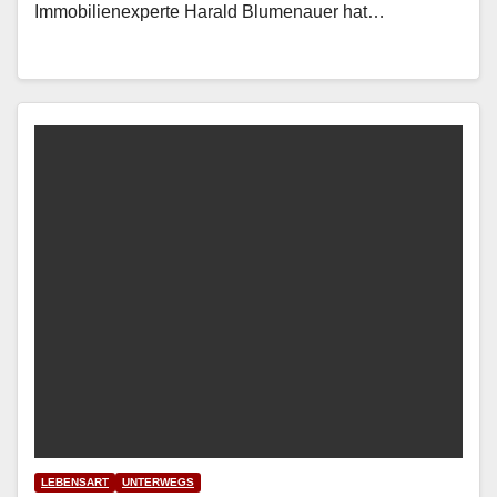
Immo­bilienex­perte Har­ald Blu­me­nauer hat…
LEBENSART
UNTERWEGS