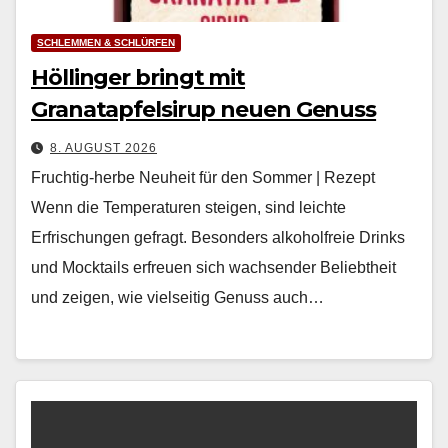
SCHLEMMEN & SCHLÜRFEN
Höllinger bringt mit
Granatapfelsirup neuen Genuss
8. AUGUST 2026
Fruchtig-herbe Neuheit für den Sommer | Rezept
Wenn die Tem­per­a­turen steigen, sind leichte
Erfrischun­gen gefragt. Beson­ders alko­hol­freie Drinks
und Mock­tails erfreuen sich wach­sender Beliebtheit
und zeigen, wie viel­seit­ig Genuss auch…