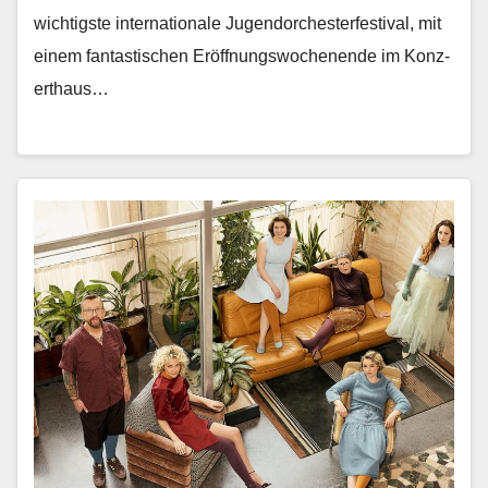
wichtig­ste inter­na­tionale Ju­gendorchesterfestival, mit
einem fan­tastis­chen Eröff­nungswoch­enende im Konz­
erthaus…