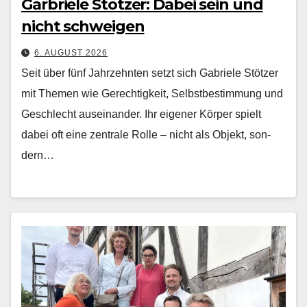
Garbriele Stötzer: Dabei sein und
nicht schweigen
6. AUGUST 2026
Seit über fünf Jahrzehn­ten set­zt sich Gabriele Stötzer
mit The­men wie Gerechtigkeit, Selb­st­bes­tim­mung und
Geschlecht auseinan­der. Ihr eigen­er Kör­p­er spielt
dabei oft eine zen­trale Rolle – nicht als Objekt, son­
dern…