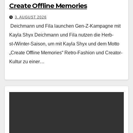
Create Offline Memories
3. AUGUST 2026
Deichmann und Fila launchen Gen-Z-Kampagne mit
Kayla Shyx Deich­mann und Fila nutzen die Herb­
st-/Win­ter-Sai­son, um mit Kay­la Shyx und dem Mot­to
„Cre­ate Offline Mem­o­ries“ Retro-Fash­ion und Cre­ator-
Kul­tur zu ein­er…