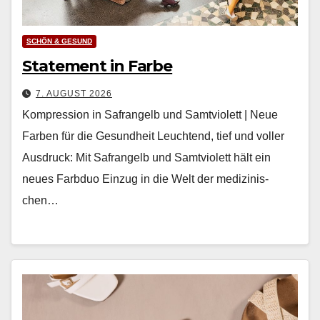
SCHÖN & GESUND
Statement in Farbe
7. AUGUST 2026
Kompression in Safrangelb und Samtviolett | Neue
Farben für die Gesundheit Leuch­t­end, tief und voller
Aus­druck: Mit Safrangelb und Samtvi­o­lett hält ein
neues Farb­duo Einzug in die Welt der medi­zinis­
chen…