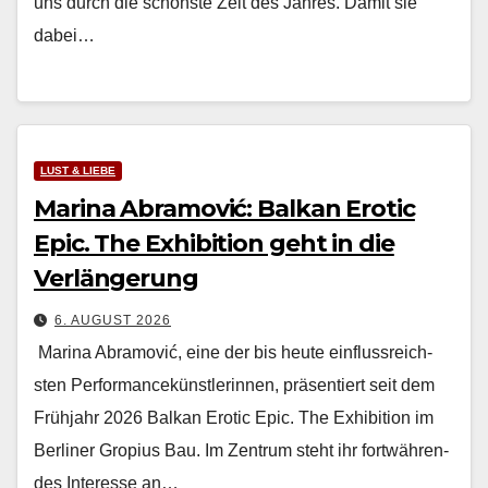
uns durch die schön­ste Zeit des Jahres. Damit sie
dabei…
LUST & LIEBE
Marina Abramović: Balkan Erotic
Epic. The Exhibition geht in die
Verlängerung
6. AUGUST 2026
Mari­na Abramović, eine der bis heute ein­flussre­ich­
sten Per­for­mancekün­st­lerin­nen, präsen­tiert seit dem
Früh­jahr 2026 Balkan Erot­ic Epic. The Exhi­bi­tion im
Berlin­er Gropius Bau. Im Zen­trum ste­ht ihr fortwähren­
des Inter­esse an…