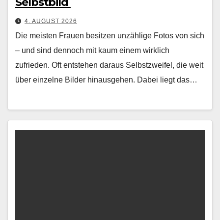
Selbstbild
4. AUGUST 2026
Die meis­ten Frauen besitzen unzäh­lige Fotos von sich
– und sind den­noch mit kaum einem wirk­lich
zufrieden. Oft entste­hen daraus Selb­stzweifel, die weit
über einzelne Bilder hin­aus­ge­hen. Dabei liegt das…