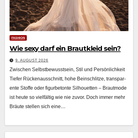
FASHION
Wie sexy darf ein Brautkleid sein?
9. AUGUST 2026
Zwischen Selbstbewusstsein, Stil und Persönlichkeit
Tiefer Rück­e­nauss­chnitt, hohe Bein­schlitze, trans­par­
ente Stoffe oder fig­urbe­tonte Sil­hou­et­ten – Braut­mode
ist heute so vielfältig wie nie zuvor. Doch immer mehr
Bräute stellen sich eine…