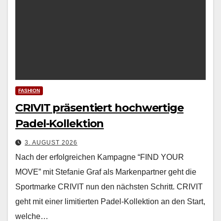
FASHION
CRIVIT präsentiert hochwertige
Padel-Kollektion
3. AUGUST 2026
Nach der erfol­gre­ichen Kam­pagne “FIND YOUR
MOVE” mit Ste­fanie Graf als Marken­part­ner geht die
Sport­marke CRIVIT nun den näch­sten Schritt. CRIVIT
geht mit ein­er lim­i­tierten Padel-Kollek­tion an den Start,
welche…