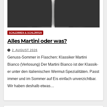
SCHLEMMEN & SCHLÜRFEN
Alles Martini oder was?
2. AUGUST 2026
Genuss-Sommer in Flaschen: Klassiker Martini
Bianco (Verlosung) Der Mar­ti­ni Bian­co ist der Klas­sik­
er unter den ital­ienis­chen Wer­mut-Spezial­itäten. Passt
immer und im Som­mer auf Eis ein­fach unverzicht­bar.
Wir haben deshalb etwas…