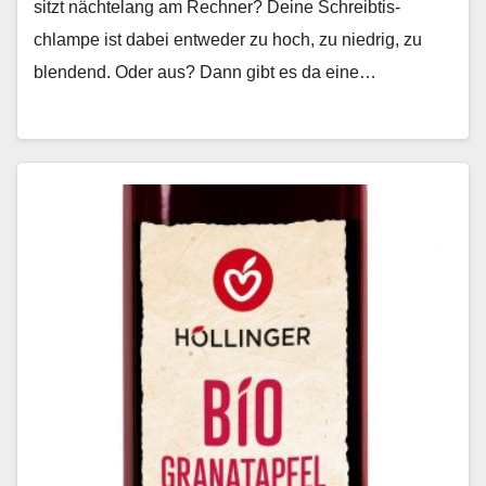
sitzt nächte­lang am Rech­n­er? Deine Schreibtis­
chlampe ist dabei entwed­er zu hoch, zu niedrig, zu
blendend. Oder aus? Dann gibt es da eine…