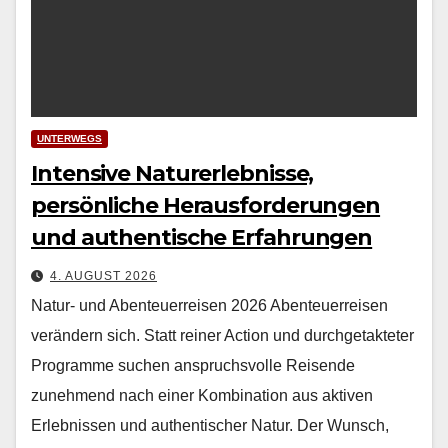
UNTERWEGS
Intensive Naturerlebnisse,
persönliche Herausforderungen
und authentische Erfahrungen
4. AUGUST 2026
Natur- und Abenteuerreisen 2026 Aben­teuer­reisen
verän­dern sich. Statt rein­er Action und durchge­tak­teter
Pro­gramme suchen anspruchsvolle Reisende
zunehmend nach ein­er Kom­bi­na­tion aus aktiv­en
Erleb­nis­sen und authen­tis­ch­er Natur. Der Wun­sch,