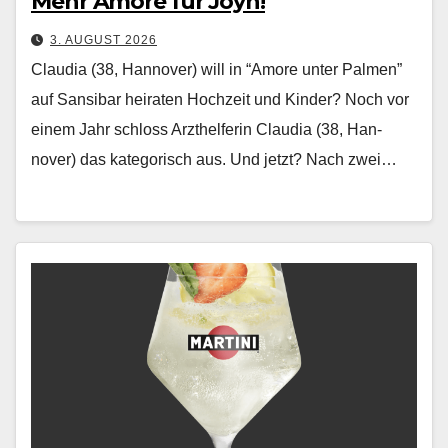
Mehr Amore für Joyn!
3. AUGUST 2026
Claudia (38, Hannover) will in “Amore unter Palmen”
auf Sansibar heiraten Hochzeit und Kinder? Noch vor
einem Jahr schloss Arzthelferin Clau­dia (38, Han­
nover) das kat­e­gorisch aus. Und jet­zt? Nach zwei…