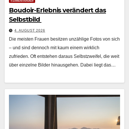
POWERFRAUEN
Boudoir-Erlebnis verändert das
Selbstbild
4. AUGUST 2026
Die meis­ten Frauen besitzen unzäh­lige Fotos von sich
– und sind den­noch mit kaum einem wirk­lich
zufrieden. Oft entste­hen daraus Selb­stzweifel, die weit
über einzelne Bilder hin­aus­ge­hen. Dabei liegt das…