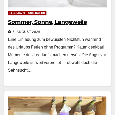
LEBENSART
UNTERWEGS
Sommer, Sonne, Langeweile
5. AUGUST 2026
Eine Einladung zum bewussten Nichtstun während
des Urlaubs Ferien ohne Pro­gramm? Kaum denkbar!
Momente des Leer­laufs machen nervös. Die Angst vor
Langeweile ist weit ver­bre­it­et — obwohl doch die
Sehn­sucht…