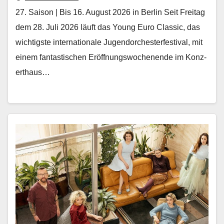
27. Saison | Bis 16. August 2026 in Berlin Seit Fre­itag
dem 28. Juli 2026 läuft das Young Euro Clas­sic, das
wichtig­ste inter­na­tionale Ju­gendorchesterfestival, mit
einem fan­tastis­chen Eröff­nungswoch­enende im Konz­
erthaus…