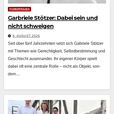
POWERFRAUEN
Garbriele Stötzer: Dabei sein und
nicht schweigen
6. AUGUST 2026
Seit über fünf Jahrzehn­ten set­zt sich Gabriele Stötzer
mit The­men wie Gerechtigkeit, Selb­st­bes­tim­mung und
Geschlecht auseinan­der. Ihr eigen­er Kör­p­er spielt
dabei oft eine zen­trale Rolle – nicht als Objekt, son­
dern…