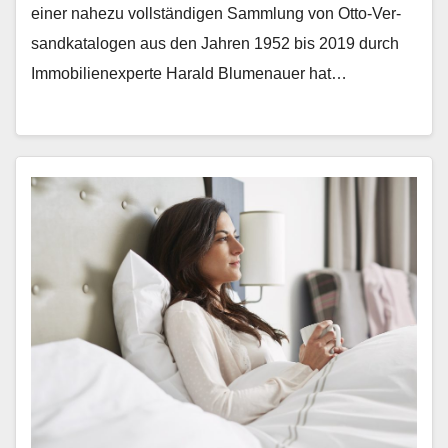
ein­er nahezu voll­ständi­gen Samm­lung von Otto-Ver­
sand­kat­a­lo­gen aus den Jahren 1952 bis 2019 durch
Immo­bilienex­perte Har­ald Blu­me­nauer hat…