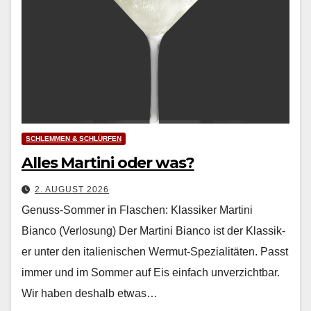
SCHLEMMEN & SCHLÜRFEN
Alles Martini oder was?
2. AUGUST 2026
Genuss-Sommer in Flaschen: Klassiker Martini
Bianco (Verlosung) Der Mar­ti­ni Bian­co ist der Klas­sik­
er unter den ital­ienis­chen Wer­mut-Spezial­itäten. Passt
immer und im Som­mer auf Eis ein­fach unverzicht­bar.
Wir haben deshalb etwas…