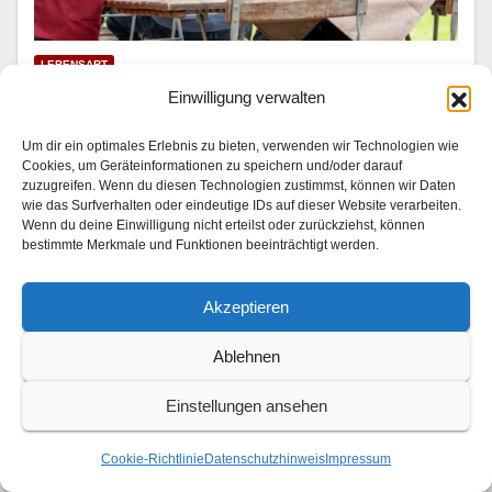
LEBENSART
Mariella Ahrens wird Hotelkritikerin
Einwilligung verwalten
31. JULI 2026
Um dir ein optimales Erlebnis zu bieten, verwenden wir Technologien wie
Cookies, um Geräteinformationen zu speichern und/oder darauf
In “Die Landarztpraxis — Team Sonnenhof” | SAT.1 am
zuzugreifen. Wenn du diesen Technologien zustimmst, können wir Daten
wie das Surfverhalten oder eindeutige IDs auf dieser Website verarbeiten.
3. und 4. August 2026 Im Son­nen­hof checkt ein ganz
Wenn du deine Einwilligung nicht erteilst oder zurückziehst, können
beson­der­er Gast ein: Mariel­la Ahrens (“GZSZ”, “Der
bestimmte Merkmale und Funktionen beeinträchtigt werden.
Bergdok­tor”) stellt als berühmt-berüchtigte…
Akzeptieren
Ablehnen
Einstellungen ansehen
Cookie-Richtlinie
Datenschutzhinweis
Impressum