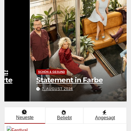
LEBENSART
UNTERWEGS
Festival Young Euro Classic:
Eine musikalische Weltkarte
7. AUGUST 2026
Neueste
Beliebt
Angesagt