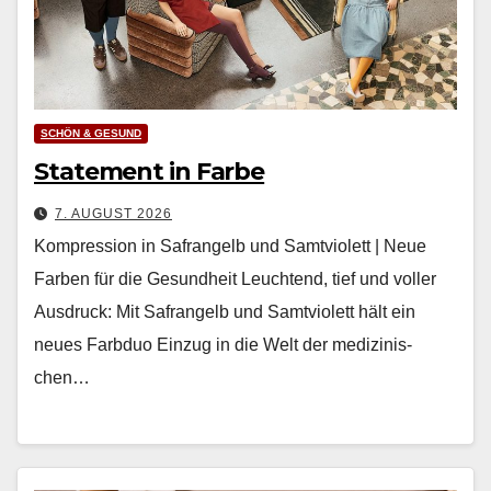
SCHÖN & GESUND
Statement in Farbe
7. AUGUST 2026
Kompression in Safrangelb und Samtviolett | Neue
Farben für die Gesundheit Leuch­t­end, tief und voller
Aus­druck: Mit Safrangelb und Samtvi­o­lett hält ein
neues Farb­duo Einzug in die Welt der medi­zinis­
chen…