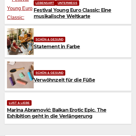
LEBENSART
UNTERWEGS
Festival Young Euro Classic: Eine
musikalische Weltkarte
SCHÖN & GESUND
Statement in Farbe
SCHÖN & GESUND
Verwöhnzeit für die Füße
LUST & LIEBE
Marina Abramović: Balkan Erotic Epic. The
Exhibition geht in die Verlängerung