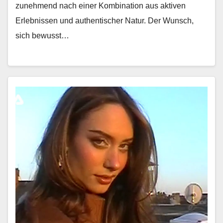
zunehmend nach ein­er Kom­bi­na­tion aus aktiv­en
Erleb­nis­sen und authen­tis­ch­er Natur. Der Wun­sch,
sich bewusst…