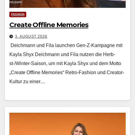
FASHION
Create Offline Memories
3. AUGUST 2026
Deichmann und Fila launchen Gen-Z-Kampagne mit
Kayla Shyx Deich­mann und Fila nutzen die Herb­
st-/Win­ter-Sai­son, um mit Kay­la Shyx und dem Mot­to
„Cre­ate Offline Mem­o­ries“ Retro-Fash­ion und Cre­ator-
Kul­tur zu ein­er…