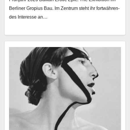
Berlin­er Gropius Bau. Im Zen­trum ste­ht ihr fortwähren­
des Inter­esse an…