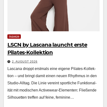
FASHION
LSCN by Lascana launcht erste
Pilates-Kollektion
2. AUGUST 2026
Las­cana droppt erst­mals eine eigene Pilates-Kollek­
tion – und bringt damit einen neuen Rhyth­mus in den
Stu­dio-All­t­ag. Die Lin­ie vere­int sportliche Funk­tion­al­
ität mit modis­chen Activewear-Ele­menten: Fließende
Sil­hou­et­ten tre­f­fen auf feine, fem­i­nine…