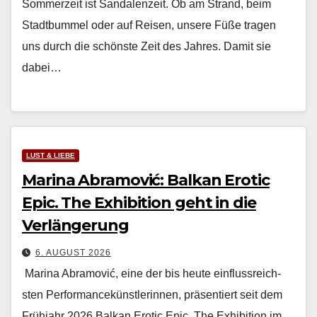
Som­merzeit ist San­dalen­zeit. Ob am Strand, beim
Stadt­bum­mel oder auf Reisen, unsere Füße tra­gen
uns durch die schön­ste Zeit des Jahres. Damit sie
dabei…
LUST & LIEBE
Marina Abramović: Balkan Erotic
Epic. The Exhibition geht in die
Verlängerung
6. AUGUST 2026
Mari­na Abramović, eine der bis heute ein­flussre­ich­
sten Per­for­mancekün­st­lerin­nen, präsen­tiert seit dem
Früh­jahr 2026 Balkan Erot­ic Epic. The Exhi­bi­tion im