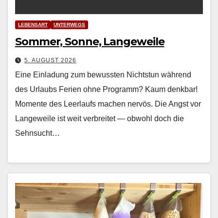
LEBENSART
UNTERWEGS
Sommer, Sonne, Langeweile
5. AUGUST 2026
Eine Einladung zum bewussten Nichtstun während
des Urlaubs Ferien ohne Pro­gramm? Kaum denkbar!
Momente des Leer­laufs machen nervös. Die Angst vor
Langeweile ist weit ver­bre­it­et — obwohl doch die
Sehn­sucht…