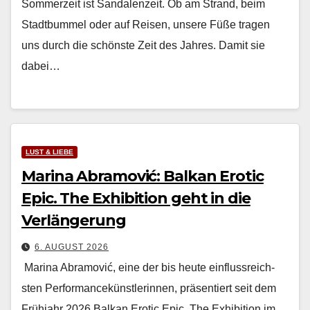
Som­merzeit ist San­dalen­zeit. Ob am Strand, beim
Stadt­bum­mel oder auf Reisen, unsere Füße tra­gen
uns durch die schön­ste Zeit des Jahres. Damit sie
dabei…
LUST & LIEBE
Marina Abramović: Balkan Erotic
Epic. The Exhibition geht in die
Verlängerung
6. AUGUST 2026
Mari­na Abramović, eine der bis heute ein­flussre­ich­
sten Per­for­mancekün­st­lerin­nen, präsen­tiert seit dem
Früh­jahr 2026 Balkan Erot­ic Epic. The Exhi­bi­tion im