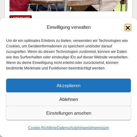
LEBENSART
Mariella Ahrens wird Hotelkritikerin
Einwilligung verwalten
31. JULI 2026
Um dir ein optimales Erlebnis zu bieten, verwenden wir Technologien wie
Cookies, um Geräteinformationen zu speichern und/oder darauf
In “Die Landarztpraxis — Team Sonnenhof” | SAT.1 am
zuzugreifen. Wenn du diesen Technologien zustimmst, können wir Daten
wie das Surfverhalten oder eindeutige IDs auf dieser Website verarbeiten.
3. und 4. August 2026 Im Son­nen­hof checkt ein ganz
Wenn du deine Einwilligung nicht erteilst oder zurückziehst, können
beson­der­er Gast ein: Mariel­la Ahrens (“GZSZ”, “Der
bestimmte Merkmale und Funktionen beeinträchtigt werden.
Bergdok­tor”) stellt als berühmt-berüchtigte…
Akzeptieren
Ablehnen
Einstellungen ansehen
Cookie-Richtlinie
Datenschutzhinweis
Impressum