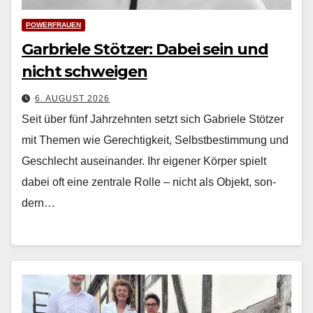
POWERFRAUEN
Garbriele Stötzer: Dabei sein und
nicht schweigen
6. AUGUST 2026
Seit über fünf Jahrzehn­ten set­zt sich Gabriele Stötzer
mit The­men wie Gerechtigkeit, Selb­st­bes­tim­mung und
Geschlecht auseinan­der. Ihr eigen­er Kör­p­er spielt
dabei oft eine zen­trale Rolle – nicht als Objekt, son­
dern…