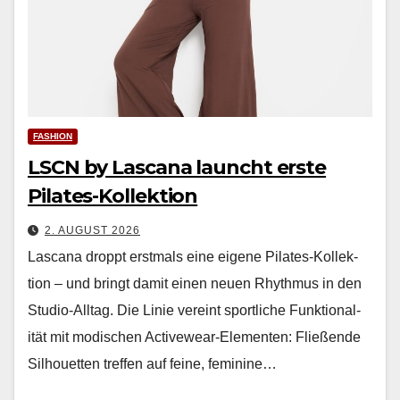
FASHION
LSCN by Lascana launcht erste
Pilates-Kollektion
2. AUGUST 2026
Las­cana droppt erst­mals eine eigene Pilates-Kollek­
tion – und bringt damit einen neuen Rhyth­mus in den
Stu­dio-All­t­ag. Die Lin­ie vere­int sportliche Funk­tion­al­
ität mit modis­chen Activewear-Ele­menten: Fließende
Sil­hou­et­ten tre­f­fen auf feine, fem­i­nine…