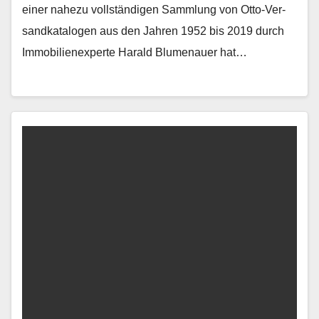
ein­er nahezu voll­ständi­gen Samm­lung von Otto-Ver­
sand­kat­a­lo­gen aus den Jahren 1952 bis 2019 durch
Immo­bilienex­perte Har­ald Blu­me­nauer hat…