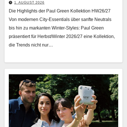
1. AUGUST 2026
Die Highlights der Paul Green Kollektion HW26/27
Von mod­er­nen City-Essen­tials über san­fte Neu­trals
bis hin zu markan­ten Win­ter-Styles: Paul Green
präsen­tiert für Herbst/Winter 2026/27 eine Kollek­tion,
die Trends nicht nur…