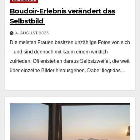
POWERFRAUEN
Boudoir-Erlebnis verändert das
Selbstbild
4. AUGUST 2026
Die meis­ten Frauen besitzen unzäh­lige Fotos von sich
– und sind den­noch mit kaum einem wirk­lich
zufrieden. Oft entste­hen daraus Selb­stzweifel, die weit
über einzelne Bilder hin­aus­ge­hen. Dabei liegt das…