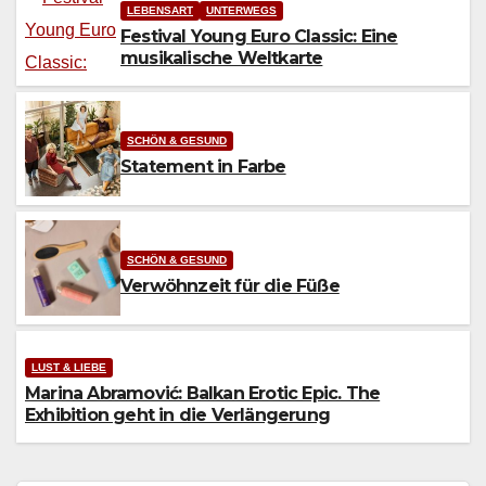
LEBENSART
UNTERWEGS
Festival Young Euro Classic: Eine
musikalische Weltkarte
SCHÖN & GESUND
Statement in Farbe
SCHÖN & GESUND
Verwöhnzeit für die Füße
LUST & LIEBE
Marina Abramović: Balkan Erotic Epic. The
Exhibition geht in die Verlängerung