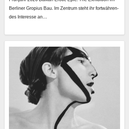
Berlin­er Gropius Bau. Im Zen­trum ste­ht ihr fortwähren­
des Inter­esse an…