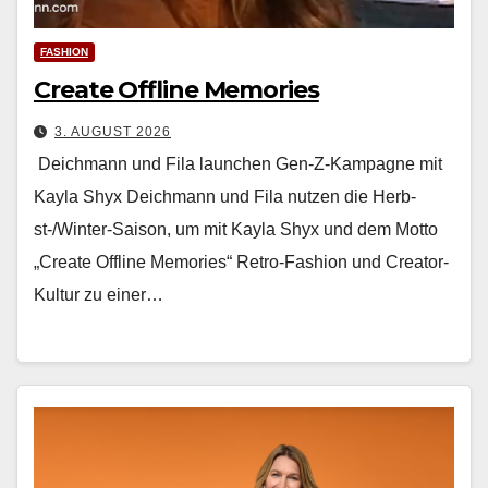
FASHION
Create Offline Memories
3. AUGUST 2026
Deichmann und Fila launchen Gen-Z-Kampagne mit
Kayla Shyx Deich­mann und Fila nutzen die Herb­
st-/Win­ter-Sai­son, um mit Kay­la Shyx und dem Mot­to
„Cre­ate Offline Mem­o­ries“ Retro-Fash­ion und Cre­ator-
Kul­tur zu ein­er…