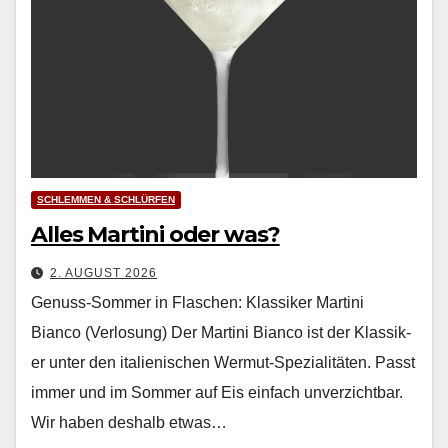
SCHLEMMEN & SCHLÜRFEN
Alles Martini oder was?
2. AUGUST 2026
Genuss-Sommer in Flaschen: Klassiker Martini
Bianco (Verlosung) Der Mar­ti­ni Bian­co ist der Klas­sik­
er unter den ital­ienis­chen Wer­mut-Spezial­itäten. Passt
immer und im Som­mer auf Eis ein­fach unverzicht­bar.
Wir haben deshalb etwas…