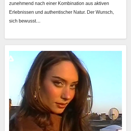
zunehmend nach ein­er Kom­bi­na­tion aus aktiv­en
Erleb­nis­sen und authen­tis­ch­er Natur. Der Wun­sch,
sich bewusst…