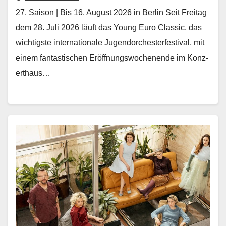
27. Saison | Bis 16. August 2026 in Berlin Seit Fre­itag
dem 28. Juli 2026 läuft das Young Euro Clas­sic, das
wichtig­ste inter­na­tionale Ju­gendorchesterfestival, mit
einem fan­tastis­chen Eröff­nungswoch­enende im Konz­
erthaus…