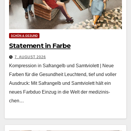
SCHÖN & GESUND
Statement in Farbe
7. AUGUST 2026
Kompression in Safrangelb und Samtviolett | Neue
Farben für die Gesundheit Leuch­t­end, tief und voller
Aus­druck: Mit Safrangelb und Samtvi­o­lett hält ein
neues Farb­duo Einzug in die Welt der medi­zinis­
chen…