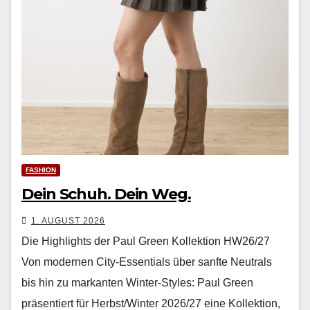
FASHION
Dein Schuh. Dein Weg.
1. AUGUST 2026
Die Highlights der Paul Green Kollektion HW26/27
Von mod­er­nen City-Essen­tials über san­fte Neu­trals
bis hin zu markan­ten Win­ter-Styles: Paul Green
präsen­tiert für Herbst/Winter 2026/27 eine Kollek­tion,