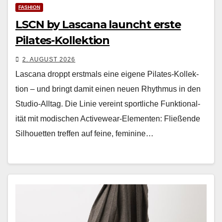
FASHION
LSCN by Lascana launcht erste
Pilates-Kollektion
2. AUGUST 2026
Las­cana droppt erst­mals eine eigene Pilates-Kollek­
tion – und bringt damit einen neuen Rhyth­mus in den
Stu­dio-All­t­ag. Die Lin­ie vere­int sportliche Funk­tion­al­
ität mit modis­chen Activewear-Ele­menten: Fließende
Sil­hou­et­ten tre­f­fen auf feine, fem­i­nine…