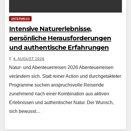
UNTERWEGS
Intensive Naturerlebnisse,
persönliche Herausforderungen
und authentische Erfahrungen
4. AUGUST 2026
Natur- und Abenteuerreisen 2026 Aben­teuer­reisen
verän­dern sich. Statt rein­er Action und durchge­tak­teter
Pro­gramme suchen anspruchsvolle Reisende
zunehmend nach ein­er Kom­bi­na­tion aus aktiv­en
Erleb­nis­sen und authen­tis­ch­er Natur. Der Wun­sch,
sich bewusst…