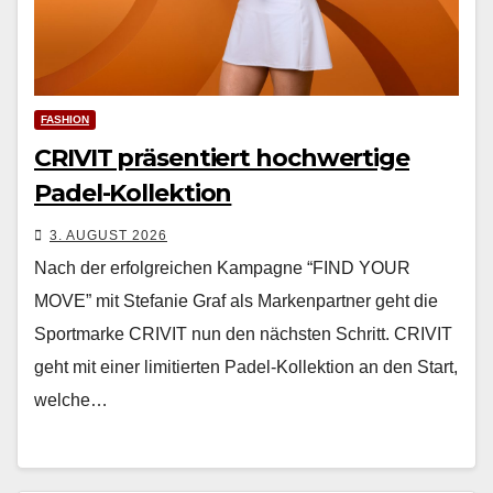
FASHION
CRIVIT präsentiert hochwertige
Padel-Kollektion
3. AUGUST 2026
Nach der erfol­gre­ichen Kam­pagne “FIND YOUR
MOVE” mit Ste­fanie Graf als Marken­part­ner geht die
Sport­marke CRIVIT nun den näch­sten Schritt. CRIVIT
geht mit ein­er lim­i­tierten Padel-Kollek­tion an den Start,
welche…