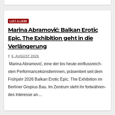
LUST & LIEBE
Marina Abramović: Balkan Erotic
Epic. The Exhibition geht in die
Verlängerung
6. AUGUST 2026
Mari­na Abramović, eine der bis heute ein­flussre­ich­
sten Per­for­mancekün­st­lerin­nen, präsen­tiert seit dem
Früh­jahr 2026 Balkan Erot­ic Epic. The Exhi­bi­tion im
Berlin­er Gropius Bau. Im Zen­trum ste­ht ihr fortwähren­
des Inter­esse an…