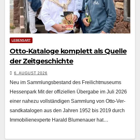
LEBENSART
Otto-Kataloge komplett als Quelle
der Zeitgeschichte
6. AUGUST 2026
Neu im Sammlungsbestand des Freilichtmuseums
Hessenpark Mit der offiziellen Über­gabe im Juli 2026
ein­er nahezu voll­ständi­gen Samm­lung von Otto-Ver­
sand­kat­a­lo­gen aus den Jahren 1952 bis 2019 durch
Immo­bilienex­perte Har­ald Blu­me­nauer hat…