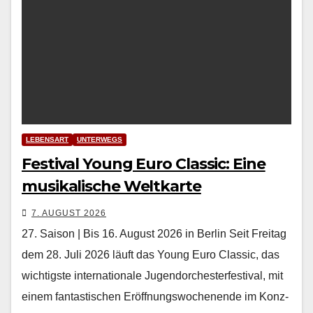
LEBENSART
UNTERWEGS
Festival Young Euro Classic: Eine
musikalische Weltkarte
7. AUGUST 2026
27. Saison | Bis 16. August 2026 in Berlin Seit Fre­itag
dem 28. Juli 2026 läuft das Young Euro Clas­sic, das
wichtig­ste inter­na­tionale Ju­gendorchesterfestival, mit
einem fan­tastis­chen Eröff­nungswoch­enende im Konz­