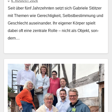
6. AUGUST 2026
Seit über fünf Jahrzehn­ten set­zt sich Gabriele Stötzer
mit The­men wie Gerechtigkeit, Selb­st­bes­tim­mung und
Geschlecht auseinan­der. Ihr eigen­er Kör­p­er spielt
dabei oft eine zen­trale Rolle – nicht als Objekt, son­
dern…