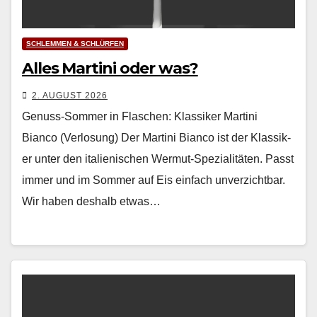
SCHLEMMEN & SCHLÜRFEN
Alles Martini oder was?
2. AUGUST 2026
Genuss-Sommer in Flaschen: Klassiker Martini
Bianco (Verlosung) Der Mar­ti­ni Bian­co ist der Klas­sik­
er unter den ital­ienis­chen Wer­mut-Spezial­itäten. Passt
immer und im Som­mer auf Eis ein­fach unverzicht­bar.
Wir haben deshalb etwas…