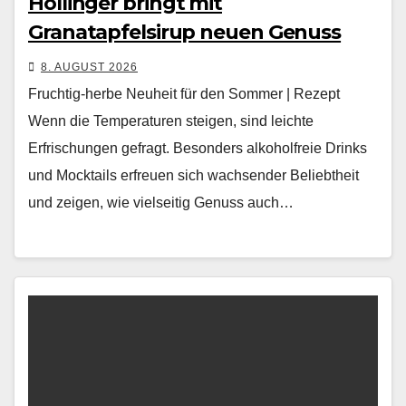
Höllinger bringt mit
Granatapfelsirup neuen Genuss
8. AUGUST 2026
Fruchtig-herbe Neuheit für den Sommer | Rezept
Wenn die Tem­per­a­turen steigen, sind leichte
Erfrischun­gen gefragt. Beson­ders alko­hol­freie Drinks
und Mock­tails erfreuen sich wach­sender Beliebtheit
und zeigen, wie viel­seit­ig Genuss auch…