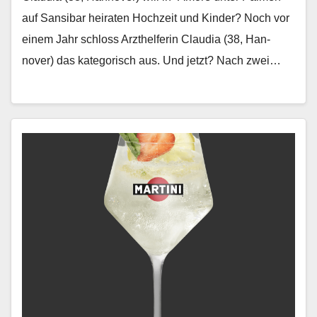
auf Sansibar heiraten Hochzeit und Kinder? Noch vor
einem Jahr schloss Arzthelferin Clau­dia (38, Han­
nover) das kat­e­gorisch aus. Und jet­zt? Nach zwei…