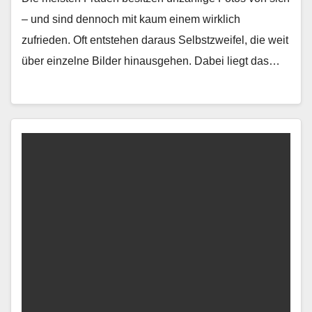
– und sind den­noch mit kaum einem wirk­lich
zufrieden. Oft entste­hen daraus Selb­stzweifel, die weit
über einzelne Bilder hin­aus­ge­hen. Dabei liegt das…