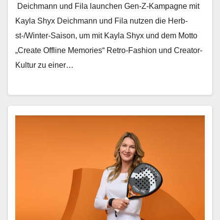
Deichmann und Fila launchen Gen-Z-Kampagne mit
Kayla Shyx Deich­mann und Fila nutzen die Herb­
st-/Win­ter-Sai­son, um mit Kay­la Shyx und dem Mot­to
„Cre­ate Offline Mem­o­ries“ Retro-Fash­ion und Cre­ator-
Kul­tur zu ein­er…