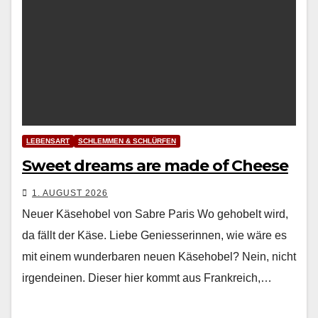
LEBENSART
SCHLEMMEN & SCHLÜRFEN
Sweet dreams are made of Cheese
1. AUGUST 2026
Neuer Käsehobel von Sabre Paris Wo geho­belt wird,
da fällt der Käse. Liebe Geniesserin­nen, wie wäre es
mit einem wun­der­baren neuen Käse­ho­bel? Nein, nicht
irgen­deinen. Dieser hier kommt aus Frankre­ich,…