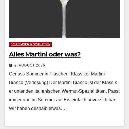
SCHLEMMEN & SCHLÜRFEN
Alles Martini oder was?
2. AUGUST 2026
Genuss-Sommer in Flaschen: Klassiker Martini
Bianco (Verlosung) Der Mar­ti­ni Bian­co ist der Klas­sik­
er unter den ital­ienis­chen Wer­mut-Spezial­itäten. Passt
immer und im Som­mer auf Eis ein­fach unverzicht­bar.
Wir haben deshalb etwas…