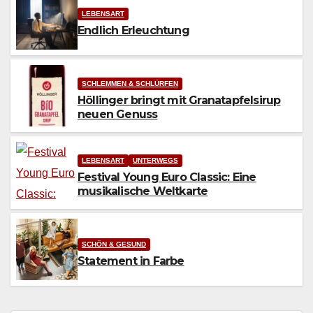
LEBENSART
Endlich Erleuchtung
SCHLEMMEN & SCHLÜRFEN
Höllinger bringt mit Granatapfelsirup
neuen Genuss
LEBENSART
UNTERWEGS
Festival Young Euro Classic: Eine
musikalische Weltkarte
SCHÖN & GESUND
Statement in Farbe