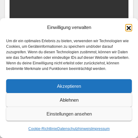
Einwilligung verwalten
UNTERWEGS
Trip down memory lane: Analoge
Um dir ein optimales Erlebnis zu bieten, verwenden wir Technologien wie
Reiseerinnerungen
Cookies, um Geräteinformationen zu speichern und/oder darauf
zuzugreifen. Wenn du diesen Technologien zustimmst, können wir Daten
wie das Surfverhalten oder eindeutige IDs auf dieser Website verarbeiten.
1. AUGUST 2026
Wenn du deine Einwilligung nicht erteilst oder zurückziehst, können
Mit Lea van Acken, Gizem Emre und Ben Felipe
bestimmte Merkmale und Funktionen beeinträchtigt werden.
Momente wiederzuentdecken, die jede Reise prägen
Akzeptieren
Von Orten der Kind­heit und Lieblingsvierteln bis hin zu
den Men­schen, die sie auf ihrem…
Ablehnen
Einstellungen ansehen
Cookie-Richtlinie
Datenschutzhinweis
Impressum