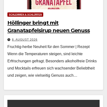
SCHLEMMEN & SCHLÜRFEN
Höllinger bringt mit
Granatapfelsirup neuen Genuss
8. AUGUST 2026
Fruchtig-herbe Neuheit für den Sommer | Rezept
Wenn die Tem­per­a­turen steigen, sind leichte
Erfrischun­gen gefragt. Beson­ders alko­hol­freie Drinks
und Mock­tails erfreuen sich wach­sender Beliebtheit
und zeigen, wie viel­seit­ig Genuss auch…