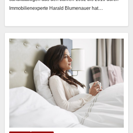
Immo­bilienex­perte Har­ald Blu­me­nauer hat…