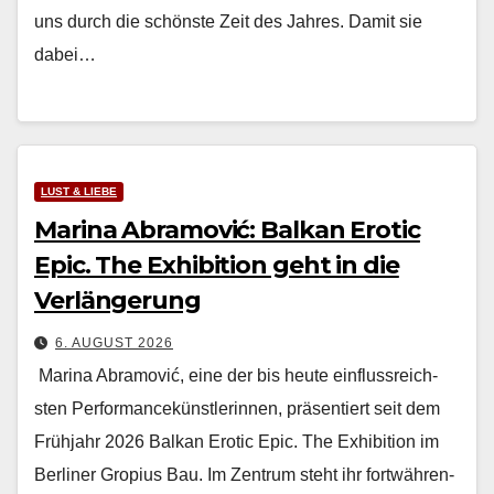
uns durch die schön­ste Zeit des Jahres. Damit sie
dabei…
LUST & LIEBE
Marina Abramović: Balkan Erotic
Epic. The Exhibition geht in die
Verlängerung
6. AUGUST 2026
Mari­na Abramović, eine der bis heute ein­flussre­ich­
sten Per­for­mancekün­st­lerin­nen, präsen­tiert seit dem
Früh­jahr 2026 Balkan Erot­ic Epic. The Exhi­bi­tion im
Berlin­er Gropius Bau. Im Zen­trum ste­ht ihr fortwähren­