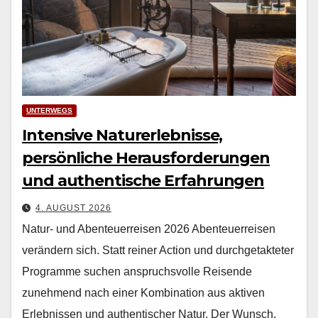
UNTERWEGS
Intensive Naturerlebnisse,
persönliche Herausforderungen
und authentische Erfahrungen
4. AUGUST 2026
Natur- und Abenteuerreisen 2026 Aben­teuer­reisen
verän­dern sich. Statt rein­er Action und durchge­tak­teter
Pro­gramme suchen anspruchsvolle Reisende
zunehmend nach ein­er Kom­bi­na­tion aus aktiv­en
Erleb­nis­sen und authen­tis­ch­er Natur. Der Wun­sch,