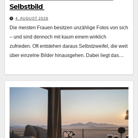
Selbstbild
4. AUGUST 2026
Die meis­ten Frauen besitzen unzäh­lige Fotos von sich
– und sind den­noch mit kaum einem wirk­lich
zufrieden. Oft entste­hen daraus Selb­stzweifel, die weit
über einzelne Bilder hin­aus­ge­hen. Dabei liegt das…