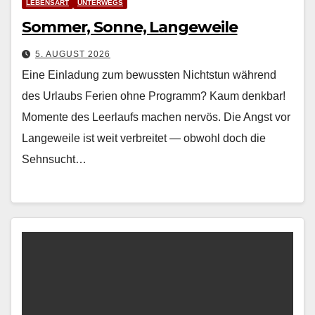
LEBENSART
UNTERWEGS
Sommer, Sonne, Langeweile
5. AUGUST 2026
Eine Einladung zum bewussten Nichtstun während
des Urlaubs Ferien ohne Pro­gramm? Kaum denkbar!
Momente des Leer­laufs machen nervös. Die Angst vor
Langeweile ist weit ver­bre­it­et — obwohl doch die
Sehn­sucht…