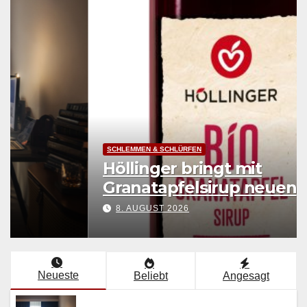
LEBENSART
Endlich Erleuchtung
8. AUGUST 2026
Neueste
Beliebt
Angesagt