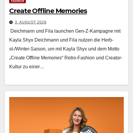
FASHION
Create Offline Memories
3. AUGUST 2026
Deichmann und Fila launchen Gen-Z-Kampagne mit
Kayla Shyx Deich­mann und Fila nutzen die Herb­
st-/Win­ter-Sai­son, um mit Kay­la Shyx und dem Mot­to
„Cre­ate Offline Mem­o­ries“ Retro-Fash­ion und Cre­ator-
Kul­tur zu ein­er…