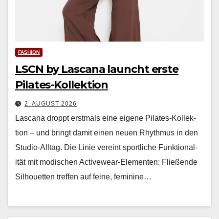
FASHION
LSCN by Lascana launcht erste
Pilates-Kollektion
2. AUGUST 2026
Las­cana droppt erst­mals eine eigene Pilates-Kollek­
tion – und bringt damit einen neuen Rhyth­mus in den
Stu­dio-All­t­ag. Die Lin­ie vere­int sportliche Funk­tion­al­
ität mit modis­chen Activewear-Ele­menten: Fließende
Sil­hou­et­ten tre­f­fen auf feine, fem­i­nine…