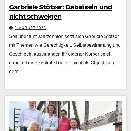
Garbriele Stötzer: Dabei sein und
nicht schweigen
6. AUGUST 2026
Seit über fünf Jahrzehn­ten set­zt sich Gabriele Stötzer
mit The­men wie Gerechtigkeit, Selb­st­bes­tim­mung und
Geschlecht auseinan­der. Ihr eigen­er Kör­p­er spielt
dabei oft eine zen­trale Rolle – nicht als Objekt, son­
dern…