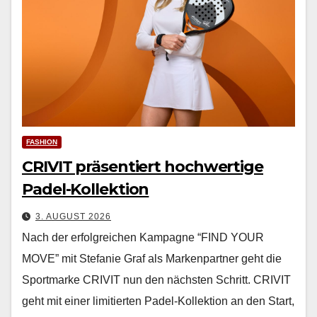
FASHION
CRIVIT präsentiert hochwertige
Padel-Kollektion
3. AUGUST 2026
Nach der erfol­gre­ichen Kam­pagne “FIND YOUR
MOVE” mit Ste­fanie Graf als Marken­part­ner geht die
Sport­marke CRIVIT nun den näch­sten Schritt. CRIVIT
geht mit ein­er lim­i­tierten Padel-Kollek­tion an den Start,