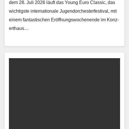
dem 28. Juli 2026 läuft das Young Euro Clas­sic, das
wichtig­ste inter­na­tionale Ju­gendorchesterfestival, mit
einem fan­tastis­chen Eröff­nungswoch­enende im Konz­
erthaus…