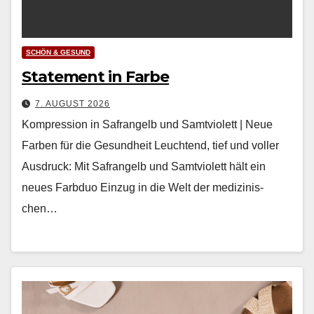
SCHÖN & GESUND
Statement in Farbe
7. AUGUST 2026
Kompression in Safrangelb und Samtviolett | Neue
Farben für die Gesundheit Leuch­t­end, tief und voller
Aus­druck: Mit Safrangelb und Samtvi­o­lett hält ein
neues Farb­duo Einzug in die Welt der medi­zinis­
chen…