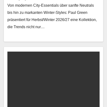
Von mod­er­nen City-Essen­tials über san­fte Neu­trals
bis hin zu markan­ten Win­ter-Styles: Paul Green
präsen­tiert für Herbst/Winter 2026/27 eine Kollek­tion,
die Trends nicht nur…