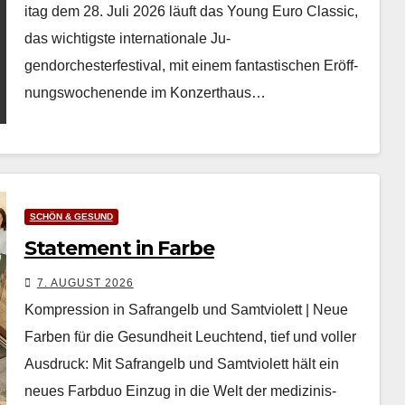
itag dem 28. Juli 2026 läuft das Young Euro Clas­sic,
das wichtig­ste inter­na­tionale Ju­
gendorchesterfestival, mit einem fan­tastis­chen Eröff­
nungswoch­enende im Konz­erthaus…
SCHÖN & GESUND
Statement in Farbe
7. AUGUST 2026
Kompression in Safrangelb und Samtviolett | Neue
Farben für die Gesundheit Leuch­t­end, tief und voller
Aus­druck: Mit Safrangelb und Samtvi­o­lett hält ein
neues Farb­duo Einzug in die Welt der medi­zinis­