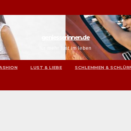
geniesserinnen.de
für mehr lust im leben
ASHION
LUST & LIEBE
SCHLEMMEN & SCHLÜR