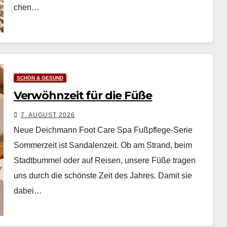
chen…
SCHÖN & GESUND
Verwöhnzeit für die Füße
7. AUGUST 2026
Neue Deichmann Foot Care Spa Fußpflege-Serie
Som­merzeit ist San­dalen­zeit. Ob am Strand, beim
Stadt­bum­mel oder auf Reisen, unsere Füße tra­gen
uns durch die schön­ste Zeit des Jahres. Damit sie
dabei…