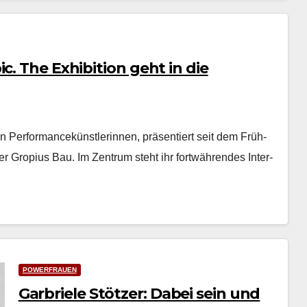
c. The Exhibition geht in die
n Per­for­mancekün­st­lerin­nen, präsen­tiert seit dem Früh­
­er Gropius Bau. Im Zen­trum ste­ht ihr fortwähren­des Inter­
POWERFRAUEN
Garbriele Stötzer: Dabei sein und