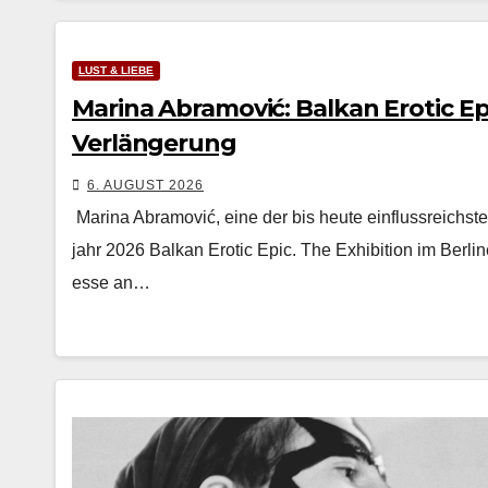
LUST & LIEBE
Marina Abramović: Balkan Erotic Epi
Verlängerung
6. AUGUST 2026
Mari­na Abramović, eine der bis heute ein­flussre­ich­ste
jahr 2026 Balkan Erot­ic Epic. The Exhi­bi­tion im Berlin
esse an…