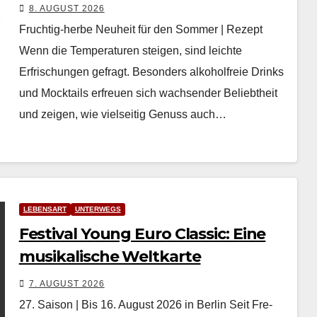
8. AUGUST 2026
Fruchtig-herbe Neuheit für den Sommer | Rezept
Wenn die Tem­per­a­turen steigen, sind leichte
Erfrischun­gen gefragt. Beson­ders alko­hol­freie Drinks
und Mock­tails erfreuen sich wach­sender Beliebtheit
und zeigen, wie viel­seit­ig Genuss auch…
LEBENSART
UNTERWEGS
Festival Young Euro Classic: Eine
musikalische Weltkarte
7. AUGUST 2026
27. Saison | Bis 16. August 2026 in Berlin Seit Fre­