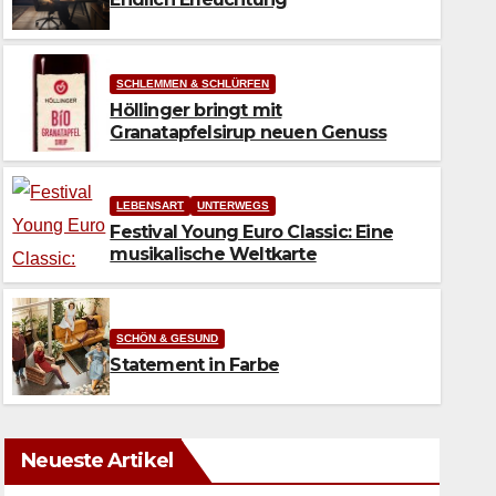
SCHLEMMEN & SCHLÜRFEN
Höllinger bringt mit
Granatapfelsirup neuen Genuss
LEBENSART
UNTERWEGS
Festival Young Euro Classic: Eine
musikalische Weltkarte
SCHÖN & GESUND
Statement in Farbe
Neueste Artikel