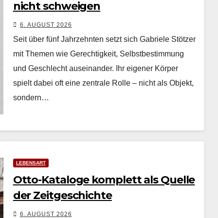
nicht schweigen
6. AUGUST 2026
Seit über fünf Jahrzehn­ten set­zt sich Gabriele Stötzer
mit The­men wie Gerechtigkeit, Selb­st­bes­tim­mung
und Geschlecht auseinan­der. Ihr eigen­er Kör­p­er
spielt dabei oft eine zen­trale Rolle – nicht als Objekt,
son­dern…
LEBENSART
Otto-Kataloge komplett als Quelle
der Zeitgeschichte
6. AUGUST 2026