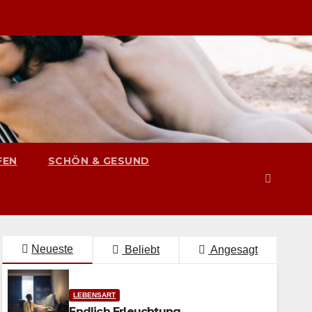
FEN
SCHÖN & GESUND
Neueste
Beliebt
Angesagt
LEBENSART
Endlich Erleuchtung