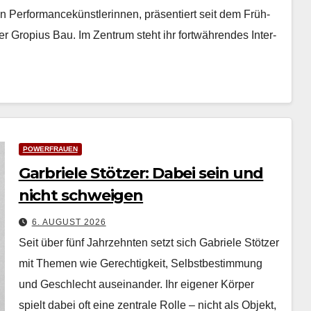
n Per­for­mancekün­st­lerin­nen, präsen­tiert seit dem Früh­
­er Gropius Bau. Im Zen­trum ste­ht ihr fortwähren­des Inter­
POWERFRAUEN
Garbriele Stötzer: Dabei sein und
nicht schweigen
6. AUGUST 2026
Seit über fünf Jahrzehn­ten set­zt sich Gabriele Stötzer
mit The­men wie Gerechtigkeit, Selb­st­bes­tim­mung
und Geschlecht auseinan­der. Ihr eigen­er Kör­p­er
spielt dabei oft eine zen­trale Rolle – nicht als Objekt,