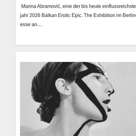
Mari­na Abramović, eine der bis heute ein­flussre­ich­ste
jahr 2026 Balkan Erot­ic Epic. The Exhi­bi­tion im Berlin
esse an…