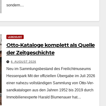
son­dern…
LEBENSART
Otto-Kataloge komplett als Quelle
der Zeitgeschichte
6. AUGUST 2026
Neu im Sammlungsbestand des Freilichtmuseums
Hessenpark Mit der offiziellen Über­gabe im Juli 2026
ein­er nahezu voll­ständi­gen Samm­lung von Otto-Ver­
sand­kat­a­lo­gen aus den Jahren 1952 bis 2019 durch
Immo­bilienex­perte Har­ald Blu­me­nauer hat…