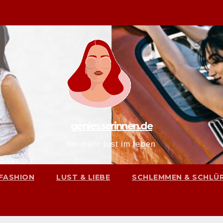
geniesserinnen.de
für mehr lust im leben
FASHION
LUST & LIEBE
SCHLEMMEN & SCHLÜ