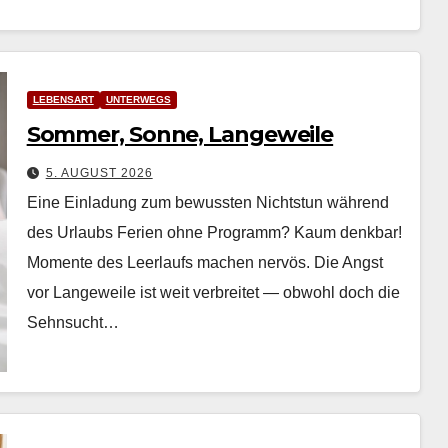
LEBENSART
UNTERWEGS
Sommer, Sonne, Langeweile
5. AUGUST 2026
Eine Einladung zum bewussten Nichtstun während
des Urlaubs Ferien ohne Pro­gramm? Kaum denkbar!
Momente des Leer­laufs machen nervös. Die Angst
vor Langeweile ist weit ver­bre­it­et — obwohl doch die
Sehn­sucht…