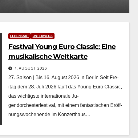
LEBENSART
UNTERWEGS
Festival Young Euro Classic: Eine
musikalische Weltkarte
7. AUGUST 2026
27. Saison | Bis 16. August 2026 in Berlin Seit Fre­
itag dem 28. Juli 2026 läuft das Young Euro Clas­sic,
das wichtig­ste inter­na­tionale Ju­
gendorchesterfestival, mit einem fan­tastis­chen Eröff­
nungswoch­enende im Konz­erthaus…