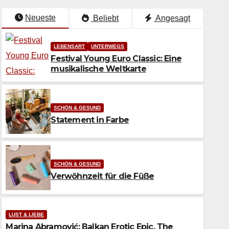
Neueste
Beliebt
Angesagt
LEBENSART
UNTERWEGS
Festival Young Euro Classic: Eine
musikalische Weltkarte
SCHÖN & GESUND
Statement in Farbe
SCHÖN & GESUND
Verwöhnzeit für die Füße
SCHÖN & GESUND
Statement in Farbe
LUST & LIEBE
Marina Abramović: Balkan Erotic Epic. The