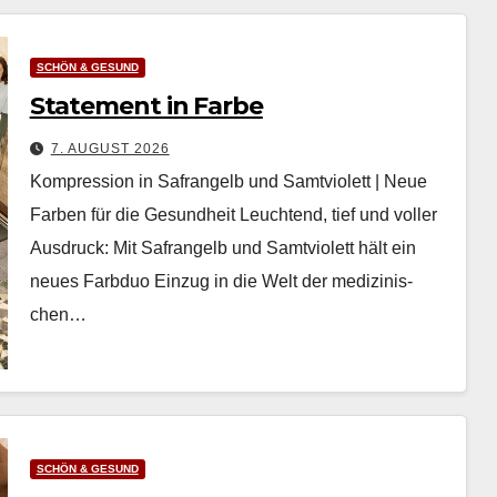
SCHÖN & GESUND
Statement in Farbe
7. AUGUST 2026
Kompression in Safrangelb und Samtviolett | Neue
Farben für die Gesundheit Leuch­t­end, tief und voller
Aus­druck: Mit Safrangelb und Samtvi­o­lett hält ein
neues Farb­duo Einzug in die Welt der medi­zinis­
chen…
SCHÖN & GESUND