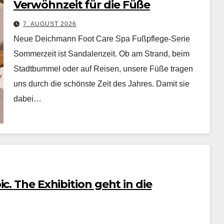
Verwöhnzeit für die Füße
7. AUGUST 2026
Neue Deichmann Foot Care Spa Fußpflege-Serie
Som­merzeit ist San­dalen­zeit. Ob am Strand, beim
Stadt­bum­mel oder auf Reisen, unsere Füße tra­gen
uns durch die schön­ste Zeit des Jahres. Damit sie
dabei…
c. The Exhibition geht in die