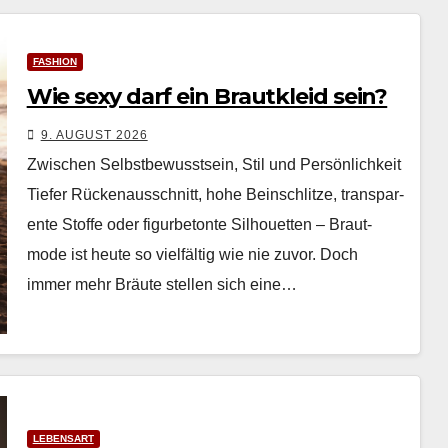
FASHION
Wie sexy darf ein Brautkleid sein?
9. AUGUST 2026
Zwischen Selbstbewusstsein, Stil und Persönlichkeit
Tiefer Rück­e­nauss­chnitt, hohe Bein­schlitze, trans­par­
ente Stoffe oder fig­urbe­tonte Sil­hou­et­ten – Braut­
mode ist heute so vielfältig wie nie zuvor. Doch
immer mehr Bräute stellen sich eine…
LEBENSART