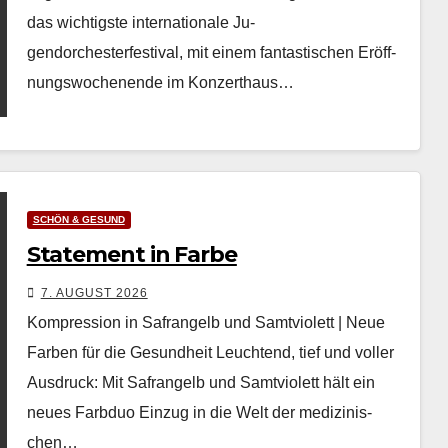
das wichtig­ste inter­na­tionale Ju­
gendorchesterfestival, mit einem fan­tastis­chen Eröff­
nungswoch­enende im Konz­erthaus…
SCHÖN & GESUND
Statement in Farbe
7. AUGUST 2026
Kompression in Safrangelb und Samtviolett | Neue
Farben für die Gesundheit Leuch­t­end, tief und voller
Aus­druck: Mit Safrangelb und Samtvi­o­lett hält ein
neues Farb­duo Einzug in die Welt der medi­zinis­
chen…