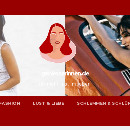
geniesserinnen.de
für mehr lust im leben
FASHION
LUST & LIEBE
SCHLEMMEN & SCHLÜ