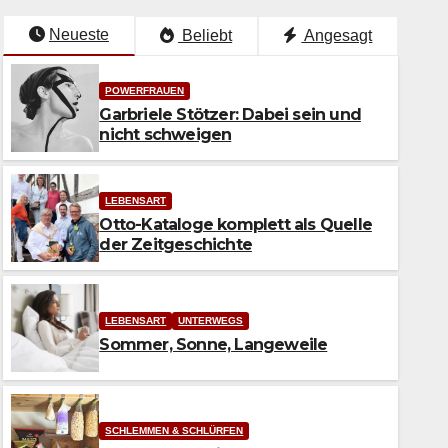
Neueste
Beliebt
Angesagt
POWERFRAUEN
Garbriele Stötzer: Dabei sein und
nicht schweigen
LEBENSART
Otto-Kataloge komplett als Quelle
der Zeitgeschichte
LEBENSART
UNTERWEGS
Sommer, Sonne, Langeweile
LEBENSART
Otto-Kataloge komplett als Q
Zeitgeschichte
SCHLEMMEN & SCHLÜRFEN