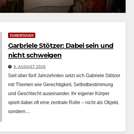
POWERFRAUEN
Garbriele Stötzer: Dabei sein und
nicht schweigen
6. AUGUST 2026
Seit über fünf Jahrzehn­ten set­zt sich Gabriele Stötzer
mit The­men wie Gerechtigkeit, Selb­st­bes­tim­mung
und Geschlecht auseinan­der. Ihr eigen­er Kör­p­er
spielt dabei oft eine zen­trale Rolle – nicht als Objekt,
son­dern…