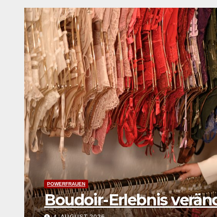
POWERFRAUEN
Garbriele Stötzer: Dabei
schweigen