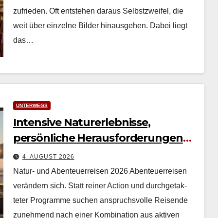
zufrieden. Oft entste­hen daraus Selb­stzweifel, die
weit über einzelne Bilder hin­aus­ge­hen. Dabei liegt
das…
UNTERWEGS
Intensive Naturerlebnisse,
persönliche Herausforderungen
und authentische Erfahrungen
4. AUGUST 2026
Natur- und Abenteuerreisen 2026 Aben­teuer­reisen
verän­dern sich. Statt rein­er Action und durchge­tak­
teter Pro­gramme suchen anspruchsvolle Reisende
zunehmend nach ein­er Kom­bi­na­tion aus aktiv­en