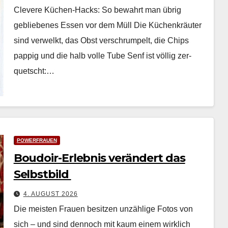
Clevere Küchen-Hacks: So bewahrt man übrig
gebliebenes Essen vor dem Müll Die Küchenkräuter
sind ver­welkt, das Obst ver­schrumpelt, die Chips
pap­pig und die halb volle Tube Senf ist völ­lig zer­
quetscht:…
POWERFRAUEN
Boudoir-Erlebnis verändert das
Selbstbild
4. AUGUST 2026
Die meis­ten Frauen besitzen unzäh­lige Fotos von
sich – und sind den­noch mit kaum einem wirk­lich