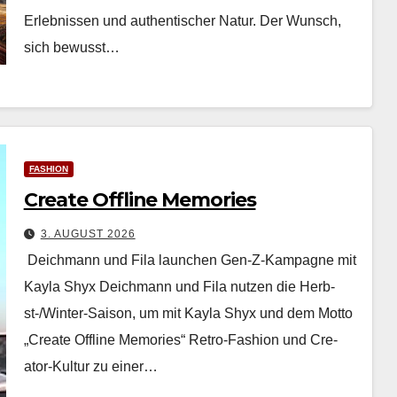
Erleb­nis­sen und authen­tis­ch­er Natur. Der Wun­sch,
sich bewusst…
FASHION
Create Offline Memories
3. AUGUST 2026
Deichmann und Fila launchen Gen-Z-Kampagne mit
Kayla Shyx Deich­mann und Fila nutzen die Herb­
st-/Win­ter-Sai­son, um mit Kay­la Shyx und dem Mot­to
„Cre­ate Offline Mem­o­ries“ Retro-Fash­ion und Cre­
ator-Kul­tur zu ein­er…