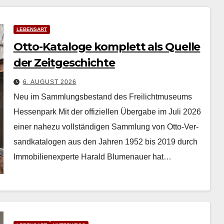
LEBENSART
Otto-Kataloge komplett als Quelle
der Zeitgeschichte
6. AUGUST 2026
Neu im Sammlungsbestand des Freilichtmuseums
Hessenpark Mit der offiziellen Über­gabe im Juli 2026
ein­er nahezu voll­ständi­gen Samm­lung von Otto-Ver­
sand­kat­a­lo­gen aus den Jahren 1952 bis 2019 durch
Immo­bilienex­perte Har­ald Blu­me­nauer hat…