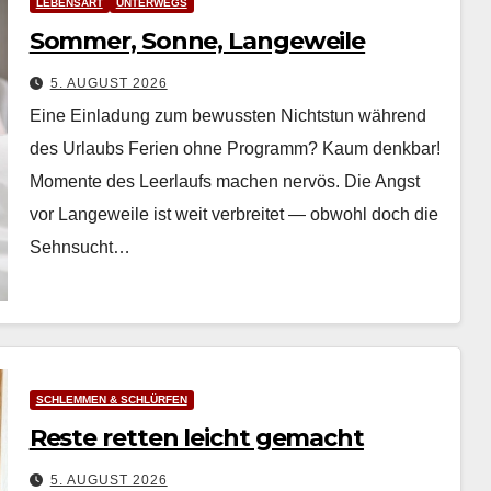
LEBENSART
UNTERWEGS
Sommer, Sonne, Langeweile
5. AUGUST 2026
Eine Einladung zum bewussten Nichtstun während
des Urlaubs Ferien ohne Pro­gramm? Kaum denkbar!
Momente des Leer­laufs machen nervös. Die Angst
vor Langeweile ist weit ver­bre­it­et — obwohl doch die
Sehn­sucht…
SCHLEMMEN & SCHLÜRFEN
Reste retten leicht gemacht
5. AUGUST 2026