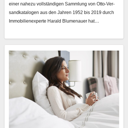
ein­er nahezu voll­ständi­gen Samm­lung von Otto-Ver­
sand­kat­a­lo­gen aus den Jahren 1952 bis 2019 durch
Immo­bilienex­perte Har­ald Blu­me­nauer hat…