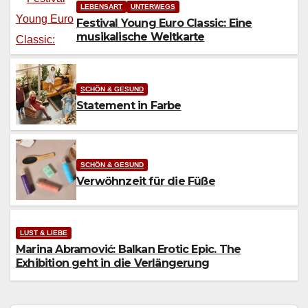
LEBENSART
UNTERWEGS
Festival Young Euro Classic: Eine
musikalische Weltkarte
SCHÖN & GESUND
Statement in Farbe
SCHÖN & GESUND
Verwöhnzeit für die Füße
LUST & LIEBE
Marina Abramović: Balkan Erotic Epic. The
Exhibition geht in die Verlängerung