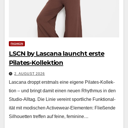
FASHION
LSCN by Lascana launcht erste
Pilates-Kollektion
2. AUGUST 2026
Las­cana droppt erst­mals eine eigene Pilates-Kollek­
tion – und bringt damit einen neuen Rhyth­mus in den
Stu­dio-All­t­ag. Die Lin­ie vere­int sportliche Funk­tion­al­
ität mit modis­chen Activewear-Ele­menten: Fließende
Sil­hou­et­ten tre­f­fen auf feine, fem­i­nine…