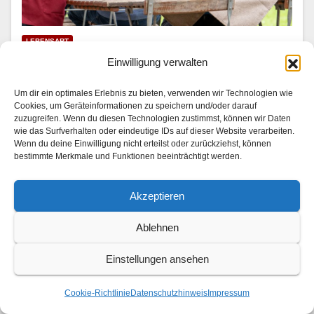
LEBENSART
Mariella Ahrens wird Hotelkritikerin
Einwilligung verwalten
31. JULI 2026
Um dir ein optimales Erlebnis zu bieten, verwenden wir Technologien wie
Cookies, um Geräteinformationen zu speichern und/oder darauf
In “Die Landarztpraxis — Team Sonnenhof” | SAT.1 am
zuzugreifen. Wenn du diesen Technologien zustimmst, können wir Daten
wie das Surfverhalten oder eindeutige IDs auf dieser Website verarbeiten.
3. und 4. August 2026 Im Son­nen­hof checkt ein ganz
Wenn du deine Einwilligung nicht erteilst oder zurückziehst, können
beson­der­er Gast ein: Mariel­la Ahrens (“GZSZ”, “Der
bestimmte Merkmale und Funktionen beeinträchtigt werden.
Bergdok­tor”) stellt als berühmt-berüchtigte…
Akzeptieren
Ablehnen
Einstellungen ansehen
Cookie-Richtlinie
Datenschutzhinweis
Impressum