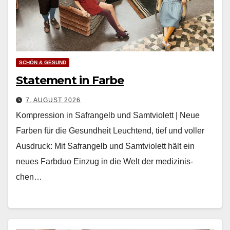
SCHÖN & GESUND
Statement in Farbe
7. AUGUST 2026
Kompression in Safrangelb und Samtviolett | Neue
Farben für die Gesundheit Leuch­t­end, tief und voller
Aus­druck: Mit Safrangelb und Samtvi­o­lett hält ein
neues Farb­duo Einzug in die Welt der medi­zinis­
chen…