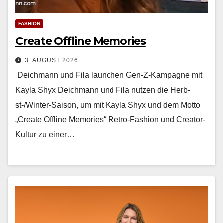
FASHION
Create Offline Memories
3. AUGUST 2026
Deichmann und Fila launchen Gen-Z-Kampagne mit
Kayla Shyx Deich­mann und Fila nutzen die Herb­
st-/Win­ter-Sai­son, um mit Kay­la Shyx und dem Mot­to
„Cre­ate Offline Mem­o­ries“ Retro-Fash­ion und Cre­ator-
Kul­tur zu ein­er…