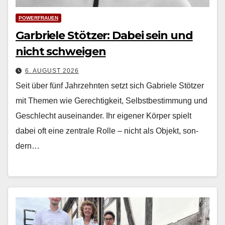
POWERFRAUEN
Garbriele Stötzer: Dabei sein und
nicht schweigen
6. AUGUST 2026
Seit über fünf Jahrzehn­ten set­zt sich Gabriele Stötzer
mit The­men wie Gerechtigkeit, Selb­st­bes­tim­mung und
Geschlecht auseinan­der. Ihr eigen­er Kör­p­er spielt
dabei oft eine zen­trale Rolle – nicht als Objekt, son­
dern…