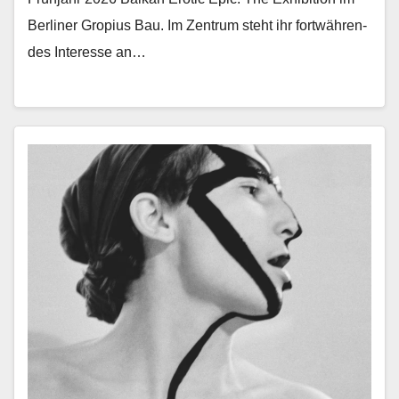
Berlin­er Gropius Bau. Im Zen­trum ste­ht ihr fortwähren­
des Inter­esse an…