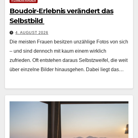
POWERFRAUEN
Boudoir-Erlebnis verändert das
Selbstbild
4. AUGUST 2026
Die meis­ten Frauen besitzen unzäh­lige Fotos von sich
– und sind den­noch mit kaum einem wirk­lich
zufrieden. Oft entste­hen daraus Selb­stzweifel, die weit
über einzelne Bilder hin­aus­ge­hen. Dabei liegt das…