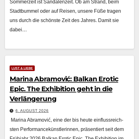
Som­merzeit ist San­dalen­zeit. Ob am Strand, beim
Stadt­bum­mel oder auf Reisen, unsere Füße tra­gen
uns durch die schön­ste Zeit des Jahres. Damit sie
dabei…
LUST & LIEBE
Marina Abramović: Balkan Erotic
Epic. The Exhibition geht in die
Verlängerung
6. AUGUST 2026
Mari­na Abramović, eine der bis heute ein­flussre­ich­
sten Per­for­mancekün­st­lerin­nen, präsen­tiert seit dem
Früh­jahr 2026 Balkan Erot­ic Epic. The Exhi­bi­tion im