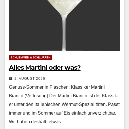
SCHLEMMEN & SCHLÜRFEN
Alles Martini oder was?
2. AUGUST 2026
Genuss-Sommer in Flaschen: Klassiker Martini
Bianco (Verlosung) Der Mar­ti­ni Bian­co ist der Klas­sik­
er unter den ital­ienis­chen Wer­mut-Spezial­itäten. Passt
immer und im Som­mer auf Eis ein­fach unverzicht­bar.
Wir haben deshalb etwas…