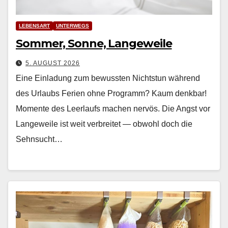
LEBENSART
UNTERWEGS
Sommer, Sonne, Langeweile
5. AUGUST 2026
Eine Einladung zum bewussten Nichtstun während
des Urlaubs Ferien ohne Pro­gramm? Kaum denkbar!
Momente des Leer­laufs machen nervös. Die Angst vor
Langeweile ist weit ver­bre­it­et — obwohl doch die
Sehn­sucht…