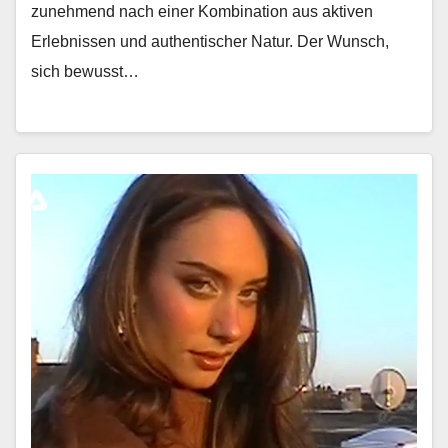
zunehmend nach ein­er Kom­bi­na­tion aus aktiv­en
Erleb­nis­sen und authen­tis­ch­er Natur. Der Wun­sch,
sich bewusst…