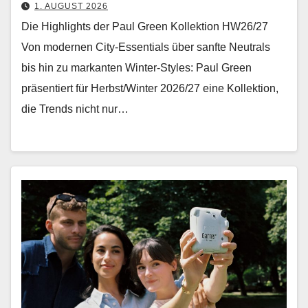
1. AUGUST 2026
Die Highlights der Paul Green Kollektion HW26/27
Von mod­er­nen City-Essen­tials über san­fte Neu­trals
bis hin zu markan­ten Win­ter-Styles: Paul Green
präsen­tiert für Herbst/Winter 2026/27 eine Kollek­tion,
die Trends nicht nur…