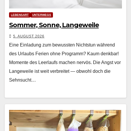
LEBENSART
UNTERWEGS
Sommer, Sonne, Langeweile
5. AUGUST 2026
Eine Einladung zum bewussten Nichtstun während
des Urlaubs Ferien ohne Pro­gramm? Kaum denkbar!
Momente des Leer­laufs machen nervös. Die Angst vor
Langeweile ist weit ver­bre­it­et — obwohl doch die
Sehn­sucht…