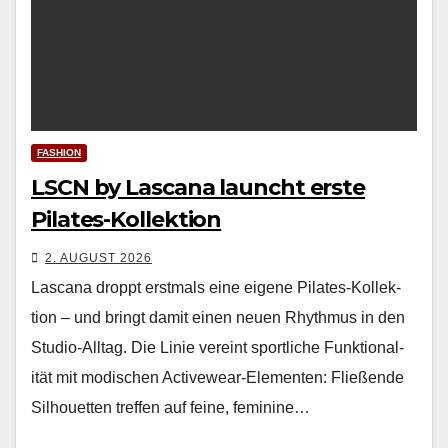
FASHION
LSCN by Lascana launcht erste
Pilates-Kollektion
2. AUGUST 2026
Las­cana droppt erst­mals eine eigene Pilates-Kollek­
tion – und bringt damit einen neuen Rhyth­mus in den
Stu­dio-All­t­ag. Die Lin­ie vere­int sportliche Funk­tion­al­
ität mit modis­chen Activewear-Ele­menten: Fließende
Sil­hou­et­ten tre­f­fen auf feine, fem­i­nine…