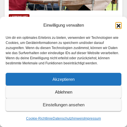
LEBENSART
Mariella Ahrens wird Hotelkritikerin
Einwilligung verwalten
31. JULI 2026
Um dir ein optimales Erlebnis zu bieten, verwenden wir Technologien wie
Cookies, um Geräteinformationen zu speichern und/oder darauf
In “Die Landarztpraxis — Team Sonnenhof” | SAT.1 am
zuzugreifen. Wenn du diesen Technologien zustimmst, können wir Daten
wie das Surfverhalten oder eindeutige IDs auf dieser Website verarbeiten.
3. und 4. August 2026 Im Son­nen­hof checkt ein ganz
Wenn du deine Einwilligung nicht erteilst oder zurückziehst, können
beson­der­er Gast ein: Mariel­la Ahrens (“GZSZ”, “Der
bestimmte Merkmale und Funktionen beeinträchtigt werden.
Bergdok­tor”) stellt als berühmt-berüchtigte…
Akzeptieren
Ablehnen
Einstellungen ansehen
Cookie-Richtlinie
Datenschutzhinweis
Impressum