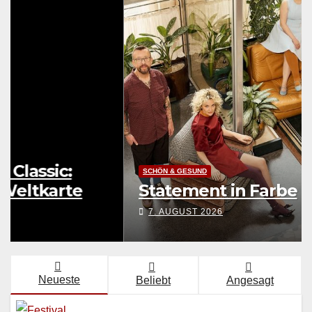
LEBENSART
UNTERWEGS
Festival Young Euro Classic:
Eine musikalische Weltkarte
7. AUGUST 2026
Neueste
Beliebt
Angesagt