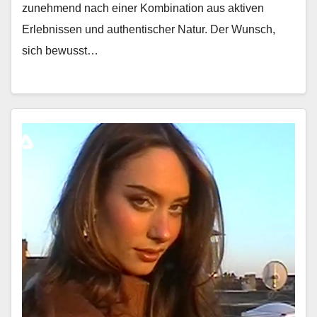
zunehmend nach ein­er Kom­bi­na­tion aus aktiv­en
Erleb­nis­sen und authen­tis­ch­er Natur. Der Wun­sch,
sich bewusst…