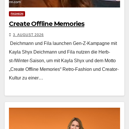
FASHION
Create Offline Memories
3. AUGUST 2026
Deichmann und Fila launchen Gen-Z-Kampagne mit
Kayla Shyx Deich­mann und Fila nutzen die Herb­
st-/Win­ter-Sai­son, um mit Kay­la Shyx und dem Mot­to
„Cre­ate Offline Mem­o­ries“ Retro-Fash­ion und Cre­ator-
Kul­tur zu ein­er…