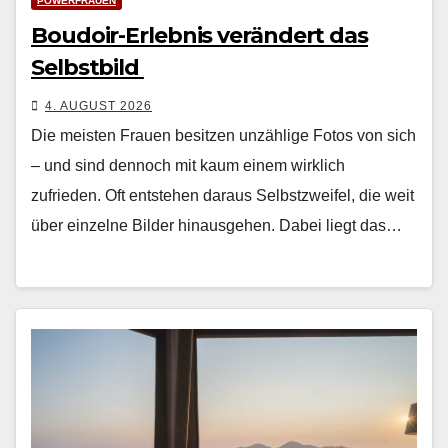
POWERFRAUEN
Boudoir-Erlebnis verändert das
Selbstbild
4. AUGUST 2026
Die meis­ten Frauen besitzen unzäh­lige Fotos von sich
– und sind den­noch mit kaum einem wirk­lich
zufrieden. Oft entste­hen daraus Selb­stzweifel, die weit
über einzelne Bilder hin­aus­ge­hen. Dabei liegt das…