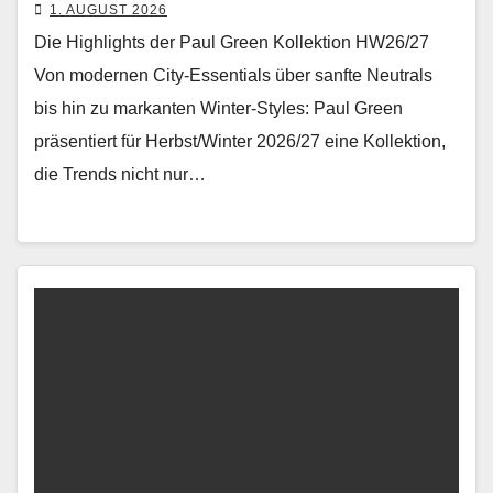
1. AUGUST 2026
Die Highlights der Paul Green Kollektion HW26/27
Von mod­er­nen City-Essen­tials über san­fte Neu­trals
bis hin zu markan­ten Win­ter-Styles: Paul Green
präsen­tiert für Herbst/Winter 2026/27 eine Kollek­tion,
die Trends nicht nur…