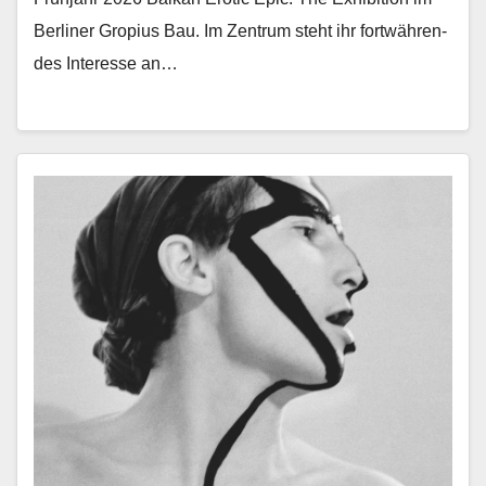
Berlin­er Gropius Bau. Im Zen­trum ste­ht ihr fortwähren­
des Inter­esse an…