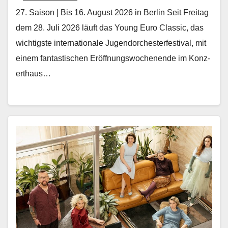
27. Saison | Bis 16. August 2026 in Berlin Seit Fre­itag
dem 28. Juli 2026 läuft das Young Euro Clas­sic, das
wichtig­ste inter­na­tionale Ju­gendorchesterfestival, mit
einem fan­tastis­chen Eröff­nungswoch­enende im Konz­
erthaus…