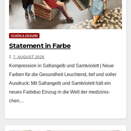
SCHÖN & GESUND
Statement in Farbe
7. AUGUST 2026
Kompression in Safrangelb und Samtviolett | Neue
Farben für die Gesundheit Leuch­t­end, tief und voller
Aus­druck: Mit Safrangelb und Samtvi­o­lett hält ein
neues Farb­duo Einzug in die Welt der medi­zinis­
chen…