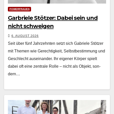
POWERFRAUEN
Garbriele Stötzer: Dabei sein und
nicht schweigen
6. AUGUST 2026
Seit über fünf Jahrzehn­ten set­zt sich Gabriele Stötzer
mit The­men wie Gerechtigkeit, Selb­st­bes­tim­mung und
Geschlecht auseinan­der. Ihr eigen­er Kör­p­er spielt
dabei oft eine zen­trale Rolle – nicht als Objekt, son­
dern…