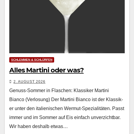
SCHLEMMEN & SCHLÜRFEN
Alles Martini oder was?
2. AUGUST 2026
Genuss-Sommer in Flaschen: Klassiker Martini
Bianco (Verlosung) Der Mar­ti­ni Bian­co ist der Klas­sik­
er unter den ital­ienis­chen Wer­mut-Spezial­itäten. Passt
immer und im Som­mer auf Eis ein­fach unverzicht­bar.
Wir haben deshalb etwas…