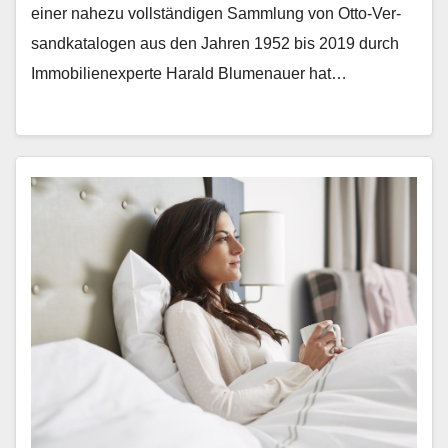
ein­er nahezu voll­ständi­gen Samm­lung von Otto-Ver­
sand­kat­a­lo­gen aus den Jahren 1952 bis 2019 durch
Immo­bilienex­perte Har­ald Blu­me­nauer hat…