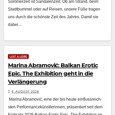
Som­merzeit ist San­dalen­zeit. Ob am Strand, beim
Stadt­bum­mel oder auf Reisen, unsere Füße tra­gen
uns durch die schön­ste Zeit des Jahres. Damit sie
dabei…
LUST & LIEBE
Marina Abramović: Balkan Erotic
Epic. The Exhibition geht in die
Verlängerung
6. AUGUST 2026
Mari­na Abramović, eine der bis heute ein­flussre­ich­
sten Per­for­mancekün­st­lerin­nen, präsen­tiert seit dem
Früh­jahr 2026 Balkan Erot­ic Epic. The Exhi­bi­tion im