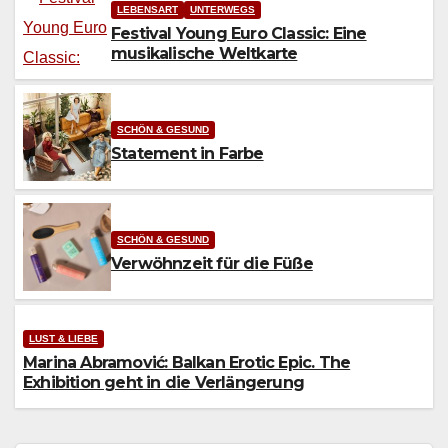
LEBENSART
UNTERWEGS
Festival Young Euro Classic: Eine
musikalische Weltkarte
SCHÖN & GESUND
Statement in Farbe
SCHÖN & GESUND
Verwöhnzeit für die Füße
LUST & LIEBE
Marina Abramović: Balkan Erotic Epic. The
Exhibition geht in die Verlängerung