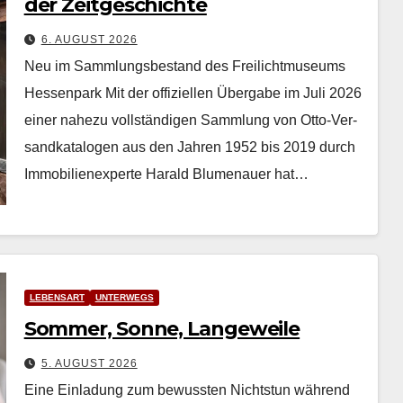
der Zeitgeschichte
6. AUGUST 2026
Neu im Sammlungsbestand des Freilichtmuseums
Hessenpark Mit der offiziellen Über­gabe im Juli 2026
ein­er nahezu voll­ständi­gen Samm­lung von Otto-Ver­
sand­kat­a­lo­gen aus den Jahren 1952 bis 2019 durch
Immo­bilienex­perte Har­ald Blu­me­nauer hat…
LEBENSART
UNTERWEGS
Sommer, Sonne, Langeweile
5. AUGUST 2026
Eine Einladung zum bewussten Nichtstun während