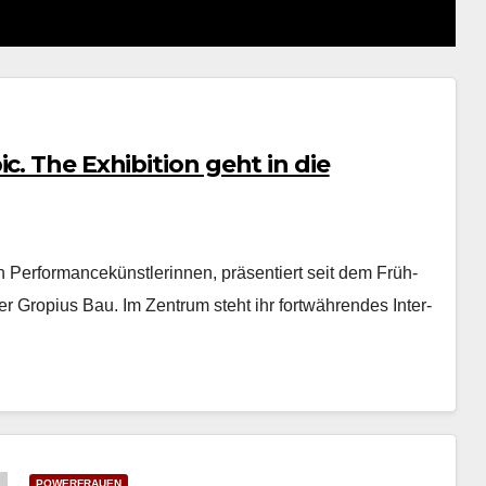
c. The Exhibition geht in die
 Per­for­mancekün­st­lerin­nen, präsen­tiert seit dem Früh­
­er Gropius Bau. Im Zen­trum ste­ht ihr fortwähren­des Inter­
POWERFRAUEN