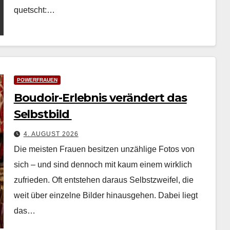
quetscht:…
POWERFRAUEN
Boudoir-Erlebnis verändert das
Selbstbild
4. AUGUST 2026
Die meis­ten Frauen besitzen unzäh­lige Fotos von
sich – und sind den­noch mit kaum einem wirk­lich
zufrieden. Oft entste­hen daraus Selb­stzweifel, die
weit über einzelne Bilder hin­aus­ge­hen. Dabei liegt
das…