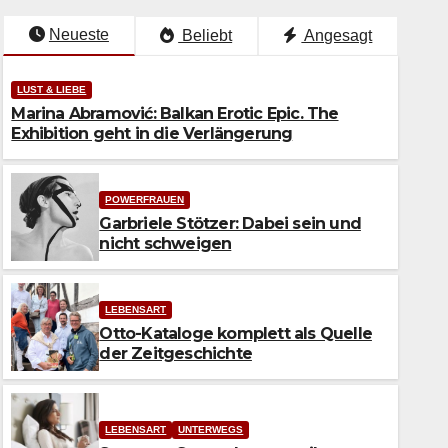
Neueste
Beliebt
Angesagt
LUST & LIEBE
Marina Abramović: Balkan Erotic Epic. The
Exhibition geht in die Verlängerung
POWERFRAUEN
Garbriele Stötzer: Dabei sein und
nicht schweigen
LEBENSART
Otto-Kataloge komplett als Quelle
der Zeitgeschichte
LEBENSART
UNTERWEGS