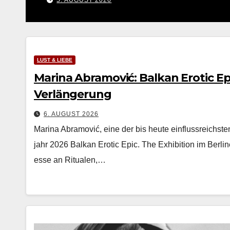
5. AUGUST 2026
LUST & LIEBE
Marina Abramović: Balkan Erotic Epi
Verlängerung
6. AUGUST 2026
Mari­na Abramović, eine der bis heute ein­flussre­ich­sten
jahr 2026 Balkan Erot­ic Epic. The Exhi­bi­tion im Berlin
esse an Rit­ualen,…