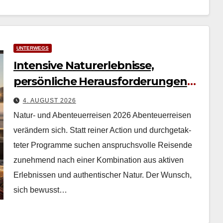
UNTERWEGS
Intensive Naturerlebnisse,
persönliche Herausforderungen
und authentische Erfahrungen
4. AUGUST 2026
Natur- und Abenteuerreisen 2026 Aben­teuer­reisen
verän­dern sich. Statt rein­er Action und durchge­tak­
teter Pro­gramme suchen anspruchsvolle Reisende
zunehmend nach ein­er Kom­bi­na­tion aus aktiv­en
Erleb­nis­sen und authen­tis­ch­er Natur. Der Wun­sch,
sich bewusst…