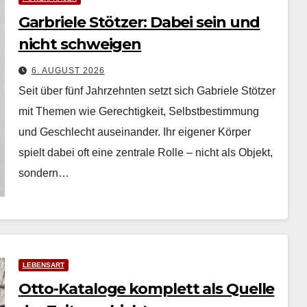
Garbriele Stötzer: Dabei sein und
nicht schweigen
6. AUGUST 2026
Seit über fünf Jahrzehn­ten set­zt sich Gabriele Stötzer
mit The­men wie Gerechtigkeit, Selb­st­bes­tim­mung
und Geschlecht auseinan­der. Ihr eigen­er Kör­p­er
spielt dabei oft eine zen­trale Rolle – nicht als Objekt,
son­dern…
LEBENSART
Otto-Kataloge komplett als Quelle