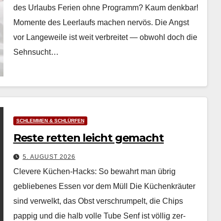
des Urlaubs Ferien ohne Pro­gramm? Kaum denkbar!
Momente des Leer­laufs machen nervös. Die Angst
vor Langeweile ist weit ver­bre­it­et — obwohl doch die
Sehn­sucht…
SCHLEMMEN & SCHLÜRFEN
Reste retten leicht gemacht
5. AUGUST 2026
Clevere Küchen-Hacks: So bewahrt man übrig
gebliebenes Essen vor dem Müll Die Küchenkräuter
sind ver­welkt, das Obst ver­schrumpelt, die Chips
pap­pig und die halb volle Tube Senf ist völ­lig zer­