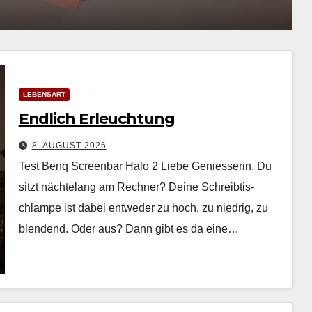
8. AUGUST 2026
LEBENSART
Endlich Erleuchtung
8. AUGUST 2026
Test Benq Screenbar Halo 2 Liebe Geniesserin, Du
sitzt nächte­lang am Rech­n­er? Deine Schreibtis­
chlampe ist dabei entwed­er zu hoch, zu niedrig, zu
blendend. Oder aus? Dann gibt es da eine…