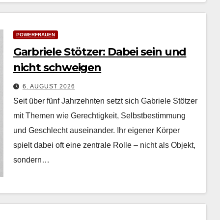
POWERFRAUEN
Garbriele Stötzer: Dabei sein und
nicht schweigen
6. AUGUST 2026
Seit über fünf Jahrzehn­ten set­zt sich Gabriele Stötzer
mit The­men wie Gerechtigkeit, Selb­st­bes­tim­mung
und Geschlecht auseinan­der. Ihr eigen­er Kör­p­er
spielt dabei oft eine zen­trale Rolle – nicht als Objekt,
son­dern…