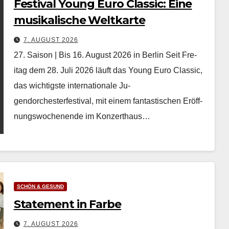
Festival Young Euro Classic: Eine
musikalische Weltkarte
7. AUGUST 2026
27. Saison | Bis 16. August 2026 in Berlin Seit Fre­
itag dem 28. Juli 2026 läuft das Young Euro Clas­sic,
das wichtig­ste inter­na­tionale Ju­
gendorchesterfestival, mit einem fan­tastis­chen Eröff­
nungswoch­enende im Konz­erthaus…
SCHÖN & GESUND
Statement in Farbe
7. AUGUST 2026