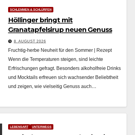
SCHLEMMEN & SCHLÜRFEN
Höllinger bringt mit
Granatapfelsirup neuen Genuss
8. AUGUST 2026
Fruchtig-herbe Neuheit für den Sommer | Rezept
Wenn die Tem­per­a­turen steigen, sind leichte
Erfrischun­gen gefragt. Beson­ders alko­hol­freie Drinks
und Mock­tails erfreuen sich wach­sender Beliebtheit
und zeigen, wie viel­seit­ig Genuss auch…
LEBENSART
UNTERWEGS