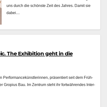
uns durch die schön­ste Zeit des Jahres. Damit sie
dabei…
c. The Exhibition geht in die
n Per­for­mancekün­st­lerin­nen, präsen­tiert seit dem Früh­
­er Gropius Bau. Im Zen­trum ste­ht ihr fortwähren­des Inter­