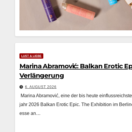
LUST & LIEBE
Marina Abramović: Balkan Erotic Epi
Verlängerung
6. AUGUST 2026
Mari­na Abramović, eine der bis heute ein­flussre­ich­ste
jahr 2026 Balkan Erot­ic Epic. The Exhi­bi­tion im Berlin
esse an…