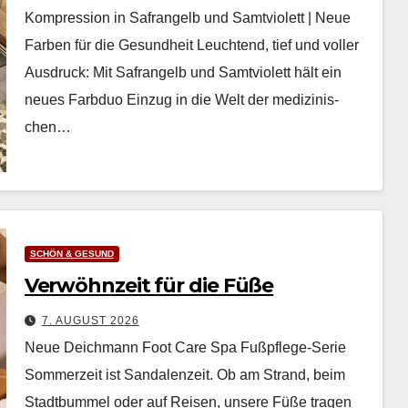
Kompression in Safrangelb und Samtviolett | Neue
Farben für die Gesundheit Leuch­t­end, tief und voller
Aus­druck: Mit Safrangelb und Samtvi­o­lett hält ein
neues Farb­duo Einzug in die Welt der medi­zinis­
chen…
SCHÖN & GESUND
Verwöhnzeit für die Füße
7. AUGUST 2026
Neue Deichmann Foot Care Spa Fußpflege-Serie
Som­merzeit ist San­dalen­zeit. Ob am Strand, beim
Stadt­bum­mel oder auf Reisen, unsere Füße tra­gen