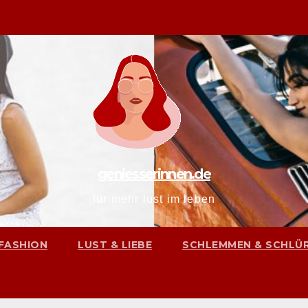
geniesserinnen.de
für mehr lust im leben
FASHION
LUST & LIEBE
SCHLEMMEN & SCHLÜ