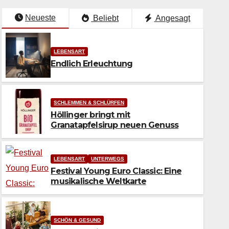
Neueste
Beliebt
Angesagt
LEBENSART
Endlich Erleuchtung
SCHLEMMEN & SCHLÜRFEN
Höllinger bringt mit
Granatapfelsirup neuen Genuss
LEBENSART
UNTERWEGS
Festival Young Euro Classic: Eine
musikalische Weltkarte
t Granatapfelsirup neuen
SCHÖN & GESUND