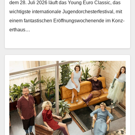
dem 28. Juli 2026 läuft das Young Euro Clas­sic, das
wichtig­ste inter­na­tionale Ju­gendorchesterfestival, mit
einem fan­tastis­chen Eröff­nungswoch­enende im Konz­
erthaus…