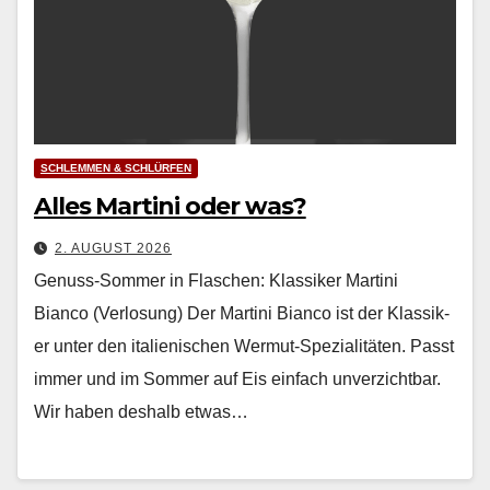
SCHLEMMEN & SCHLÜRFEN
Alles Martini oder was?
2. AUGUST 2026
Genuss-Sommer in Flaschen: Klassiker Martini
Bianco (Verlosung) Der Mar­ti­ni Bian­co ist der Klas­sik­
er unter den ital­ienis­chen Wer­mut-Spezial­itäten. Passt
immer und im Som­mer auf Eis ein­fach unverzicht­bar.
Wir haben deshalb etwas…