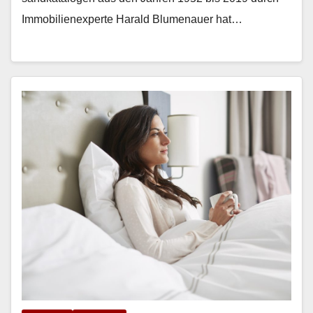
Immo­bilienex­perte Har­ald Blu­me­nauer hat…