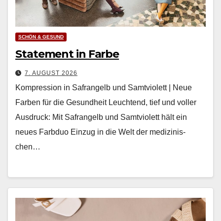
SCHÖN & GESUND
Statement in Farbe
7. AUGUST 2026
Kompression in Safrangelb und Samtviolett | Neue
Farben für die Gesundheit Leuch­t­end, tief und voller
Aus­druck: Mit Safrangelb und Samtvi­o­lett hält ein
neues Farb­duo Einzug in die Welt der medi­zinis­
chen…