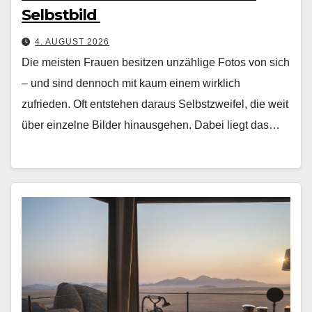
Selbstbild
4. AUGUST 2026
Die meis­ten Frauen besitzen unzäh­lige Fotos von sich
– und sind den­noch mit kaum einem wirk­lich
zufrieden. Oft entste­hen daraus Selb­stzweifel, die weit
über einzelne Bilder hin­aus­ge­hen. Dabei liegt das…