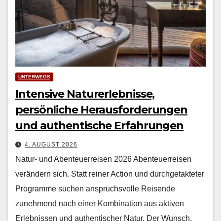
UNTERWEGS
Intensive Naturerlebnisse,
persönliche Herausforderungen
und authentische Erfahrungen
4. AUGUST 2026
Natur- und Abenteuerreisen 2026 Aben­teuer­reisen
verän­dern sich. Statt rein­er Action und durchge­tak­teter
Pro­gramme suchen anspruchsvolle Reisende
zunehmend nach ein­er Kom­bi­na­tion aus aktiv­en
Erleb­nis­sen und authen­tis­ch­er Natur. Der Wun­sch,