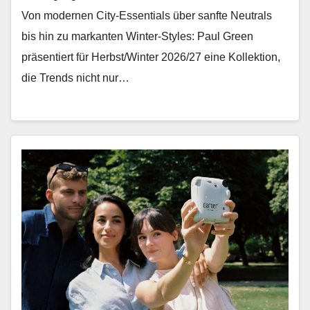
Von mod­er­nen City-Essen­tials über san­fte Neu­trals
bis hin zu markan­ten Win­ter-Styles: Paul Green
präsen­tiert für Herbst/Winter 2026/27 eine Kollek­tion,
die Trends nicht nur…