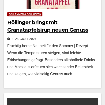
SCHLEMMEN & SCHLÜRFEN
Höllinger bringt mit
Granatapfelsirup neuen Genuss
8. AUGUST 2026
Fruchtig-herbe Neuheit für den Sommer | Rezept
Wenn die Tem­per­a­turen steigen, sind leichte
Erfrischun­gen gefragt. Beson­ders alko­hol­freie Drinks
und Mock­tails erfreuen sich wach­sender Beliebtheit
und zeigen, wie viel­seit­ig Genuss auch…