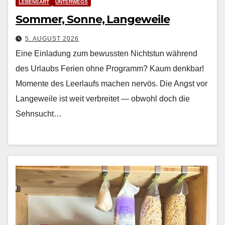
LEBENSART
UNTERWEGS
Sommer, Sonne, Langeweile
5. AUGUST 2026
Eine Einladung zum bewussten Nichtstun während
des Urlaubs Ferien ohne Pro­gramm? Kaum denkbar!
Momente des Leer­laufs machen nervös. Die Angst vor
Langeweile ist weit ver­bre­it­et — obwohl doch die
Sehn­sucht…