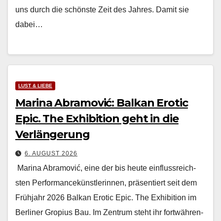
uns durch die schön­ste Zeit des Jahres. Damit sie
dabei…
LUST & LIEBE
Marina Abramović: Balkan Erotic
Epic. The Exhibition geht in die
Verlängerung
6. AUGUST 2026
Mari­na Abramović, eine der bis heute ein­flussre­ich­
sten Per­for­mancekün­st­lerin­nen, präsen­tiert seit dem
Früh­jahr 2026 Balkan Erot­ic Epic. The Exhi­bi­tion im
Berlin­er Gropius Bau. Im Zen­trum ste­ht ihr fortwähren­