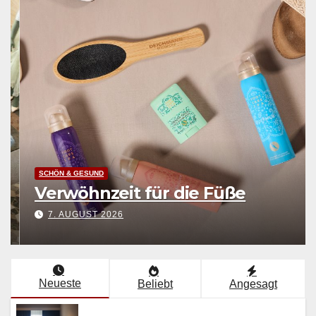
LEBENSART
Endlich Erleuchtung
8. AUGUST 2026
Neueste
Beliebt
Angesagt