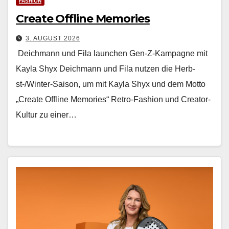
FASHION
Create Offline Memories
3. AUGUST 2026
Deichmann und Fila launchen Gen-Z-Kampagne mit
Kayla Shyx Deich­mann und Fila nutzen die Herb­
st-/Win­ter-Sai­son, um mit Kay­la Shyx und dem Mot­to
„Cre­ate Offline Mem­o­ries“ Retro-Fash­ion und Cre­ator-
Kul­tur zu ein­er…