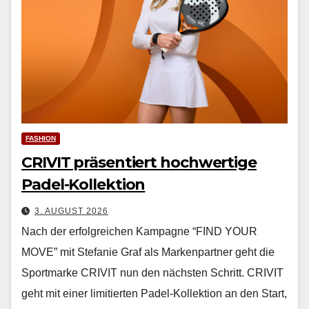
FASHION
CRIVIT präsentiert hochwertige
Padel-Kollektion
3. AUGUST 2026
Nach der erfol­gre­ichen Kam­pagne “FIND YOUR
MOVE” mit Ste­fanie Graf als Marken­part­ner geht die
Sport­marke CRIVIT nun den näch­sten Schritt. CRIVIT
geht mit ein­er lim­i­tierten Padel-Kollek­tion an den Start,