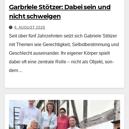
Garbriele Stötzer: Dabei sein und
nicht schweigen
6. AUGUST 2026
Seit über fünf Jahrzehn­ten set­zt sich Gabriele Stötzer
mit The­men wie Gerechtigkeit, Selb­st­bes­tim­mung und
Geschlecht auseinan­der. Ihr eigen­er Kör­p­er spielt
dabei oft eine zen­trale Rolle – nicht als Objekt, son­
dern…