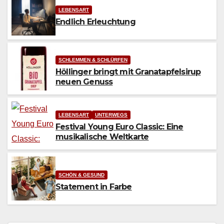
LEBENSART
Endlich Erleuchtung
SCHLEMMEN & SCHLÜRFEN
Höllinger bringt mit Granatapfelsirup
neuen Genuss
LEBENSART
UNTERWEGS
Festival Young Euro Classic: Eine
musikalische Weltkarte
SCHÖN & GESUND
Statement in Farbe