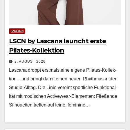
FASHION
LSCN by Lascana launcht erste
Pilates-Kollektion
2. AUGUST 2026
Las­cana droppt erst­mals eine eigene Pilates-Kollek­
tion – und bringt damit einen neuen Rhyth­mus in den
Stu­dio-All­t­ag. Die Lin­ie vere­int sportliche Funk­tion­al­
ität mit modis­chen Activewear-Ele­menten: Fließende
Sil­hou­et­ten tre­f­fen auf feine, fem­i­nine…