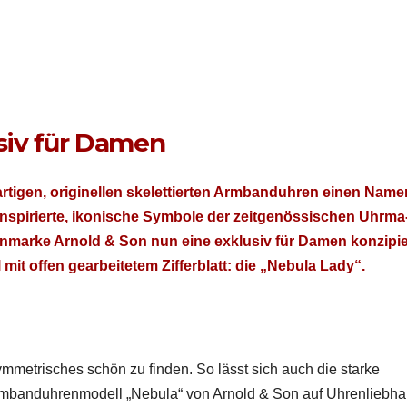
siv für Damen
r­ti­gen, orig­inellen skelet­tierten Arm­ban­duhren einen Name
nspiri­erte, ikonis­che Sym­bole der zeit­genös­sis­chen Uhrma
en­marke Arnold & Son nun eine exk­lu­siv für Damen konzip­ie
it offen gear­beit­etem Zif­ferblatt: die „Neb­u­la Lady“.
Sym­metrisches schön zu find­en. So lässt sich auch die starke
rm­ban­duhren­mod­ell „Neb­u­la“ von Arnold & Son auf Uhren­lieb­h