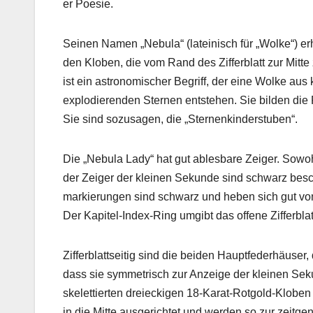
er Poe­sie.
Seinen Namen „Neb­u­la“ (lateinisch für „Wolke“) erh
den Kloben, die vom Rand des Zif­ferblatt zur Mitte
ist ein astronomis­ch­er Begriff, der eine Wolke a
explodieren­den Ster­nen entste­hen. Sie bilden di
Sie sind sozusagen, die „Ster­nenkinder­stuben“.
Die „Neb­u­la Lady“ hat gut ables­bare Zeiger. Sowoh
der Zeiger der kleinen Sekunde sind schwarz beschi
markierun­gen sind schwarz und heben sich gut vom pa
Der Kapi­tel-Index-Ring umgibt das offene Zif­ferbla
Zif­ferblatt­seit­ig sind die bei­den Hauptfeder­häus
dass sie sym­metrisch zur Anzeige der kleinen Seku
skelet­tierten dreieck­i­gen 18-Karat-Rot­gold-Klobe
in die Mitte aus­gerichtet und wer­den so zur zeit­genös