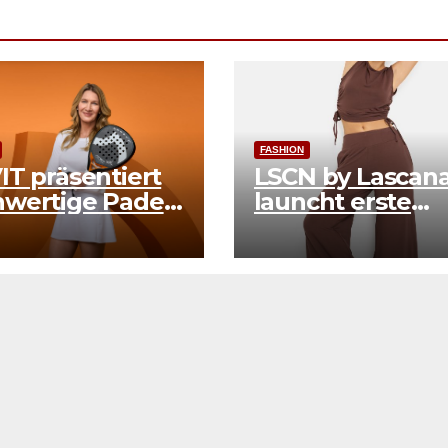
FASHION
IT präsentiert
LSCN by Lascan
wertige Padel-
launcht erste
ektion
Pilates-Kollekti