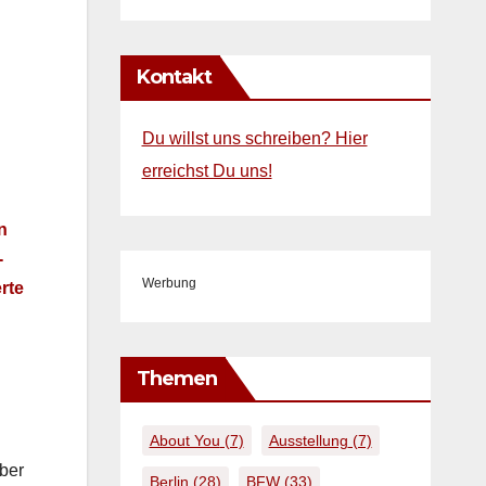
Kontakt
Du willst uns schreiben? Hier
erreichst Du uns!
n
­
Werbung
rte
Themen
About You
(7)
Ausstellung
(7)
aber
Berlin
(28)
BFW
(33)