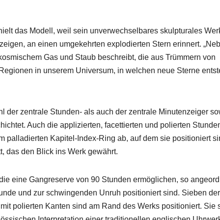
ielt das Mod­ell, weil sein unver­wech­sel­bares skulp­turales Wer
 zeigen, an einen umgekehrten explodierten Stern erin­nert. „Neb­
us kos­mis­chem Gas und Staub beschreibt, die aus Trüm­mern von
e Regio­nen in unserem Uni­ver­sum, in welchen neue Sterne entst
l der zen­trale Stun­den- als auch der zen­trale Minuten­zeiger s
chtet. Auch die applizierten, facettierten und polierten Stun­de
l­ladierten Kapi­tel-Index-Ring ab, auf dem sie posi­tion­iert si
tt, das den Blick ins Werk gewährt.
er, die eine Gan­gre­serve von 90 Stun­den ermöglichen, so ange­ord­
nde und zur schwin­gen­den Unruh posi­tion­iert sind. Sieben der
n mit polierten Kan­ten sind am Rand des Werks posi­tion­iert. Sie 
­sis­chen Inter­pre­ta­tion ein­er tra­di­tionellen englis­chen Uhrw­er