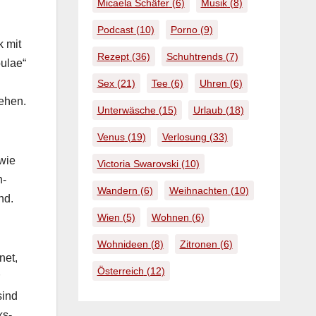
Micaela Schäfer
(6)
Musik
(8)
Podcast
(10)
Porno
(9)
k mit
Rezept
(36)
Schuhtrends
(7)
u­lae“
Sex
(21)
Tee
(6)
Uhren
(6)
e­hen.
Unterwäsche
(15)
Urlaub
(18)
Venus
(19)
Verlosung
(33)
owie
Victoria Swarovski
(10)
n­
Wandern
(6)
Weihnachten
(10)
nd.
Wien
(5)
Wohnen
(6)
Wohnideen
(8)
Zitronen
(6)
net,
Österreich
(12)
sind
ks-