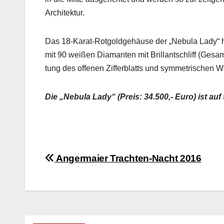
Architek­tur.
Das 18-Karat-Rot­goldge­häuse der „Neb­u­la Lady“ ha
mit 90 weißen Dia­man­ten mit Bril­lantschliff (Gesam
tung des offe­nen Zif­ferblatts und sym­metrischen W
Die „Neb­u­la Lady“ (Preis: 34.500,- Euro) ist auf 5
Beitragsnavigation
Angermaier Trachten-Nacht 2016