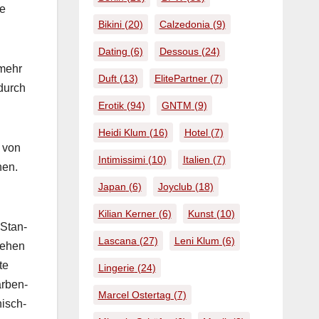
re
Bikini
(20)
Calzedonia
(9)
Dating
(6)
Dessous
(24)
lmehr
Duft
(13)
ElitePartner
(7)
 durch
Erotik
(94)
GNTM
(9)
Heidi Klum
(16)
Hotel
(7)
e von
Intimissimi
(10)
Italien
(7)
nen.
Japan
(6)
Joyclub
(18)
Kilian Kerner
(6)
Kunst
(10)
 Stan­
Lascana
(27)
Leni Klum
(6)
te­hen
te
Lingerie
(24)
r­ben­
Marcel Ostertag
(7)
is­ch­