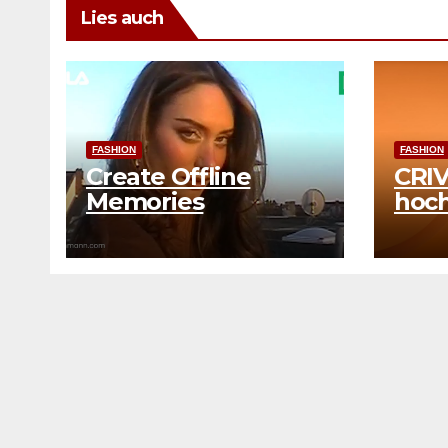
Lies auch
FASHION
FASHION
Create Offline
CRIV
Memories
hoch
Koll