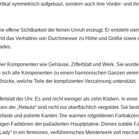
 ver­tikal sym­metrisch aufge­baut, son­dern auch ihre Vorder- und ih
ie offene Sicht­barkeit der feinen Unruh erzeugt. Er entste­ht vie
 und das Ver­hält­nis von Durchmess­er zu Höhe und Größe sowie
Rades.
ch­er Kom­po­nen­ten wie Gehäuse, Zif­ferblatt und Werk. Sie wurd
ss sich alle Kom­po­nen­ten zu einem har­monis­chen Ganzen vere­i
ne Brücke, welche Teile der kom­plizierten Verzah­nung unter­stützt.
erblatt der Uhr. Es sind nicht weniger als zehn Kloben. In ein­er
 der „Neb­u­la“ sind nicht nur ober­fläch­lich ver­gold­et. Sie bes
aste und polierte Kan­ten. Die war­men rot­gold­e­nen Far­bakzen
­gen Farbtö­nen der pal­ladierten Haupt­pla­tine. Dieses sub­tile Fa
 Lady“ in ein fem­i­nines, ver­führerisches Meis­ter­w­erk voll mech­a­n