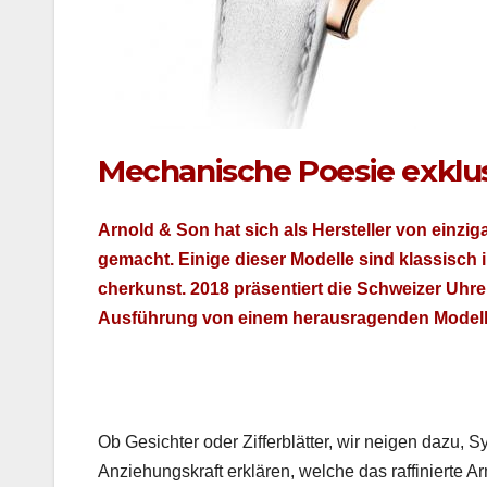
Mechanische Poesie exklu
Arnold & Son hat sich als Her­steller von einzi­ga
gemacht. Einige dieser Mod­elle sind klas­sisch i
cherkun­st. 2018 präsen­tiert die Schweiz­er Uhr
Aus­führung von einem her­aus­ra­gen­den Mod­ell m
Ob Gesichter oder Zif­ferblät­ter, wir neigen dazu, 
Anziehungskraft erk­lären, welche das raf­finierte A