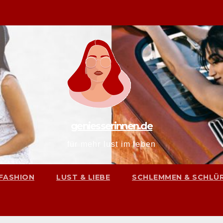
geniesserinnen.de
für mehr lust im leben
FASHION
LUST & LIEBE
SCHLEMMEN & SCHLÜ