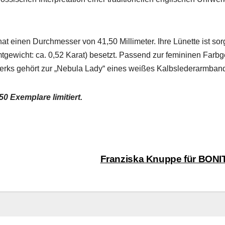
t einen Durchmess­er von 41,50 Mil­lime­ter. Ihre Lünette ist sorg
t­gewicht: ca. 0,52 Karat) beset­zt. Passend zur fem­i­ni­nen Far­bg
erks gehört zur „Neb­u­la Lady“ eines weißes Kalb­sled­er­arm­ban
0 Exem­plare lim­i­tiert.
Franziska Knuppe für BON