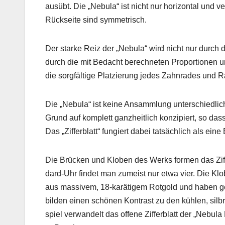
ausübt. Die „Neb­u­la“ ist nicht nur hor­i­zon­tal und
Rück­seite sind sym­metrisch.
Der starke Reiz der „Neb­u­la“ wird nicht nur durch d
durch die mit Bedacht berech­neten Pro­por­tio­nen
die sorgfältige Platzierung jedes Zah­n­rades und 
Die „Neb­u­la“ ist keine Ansamm­lung unter­schiedli
Grund auf kom­plett ganzheitlich konzip­iert, so da
Das „Zif­ferblatt“ fungiert dabei tat­säch­lich als ei
Die Brück­en und Kloben des Werks for­men das Zif­f
dard-Uhr find­et man zumeist nur etwa vier. Die Kloben
aus mas­sivem, 18-karätigem Rot­gold und haben gef
bilden einen schö­nen Kon­trast zu den kühlen, sil­bri
spiel ver­wan­delt das offene Zif­ferblatt der „Neb­u­la