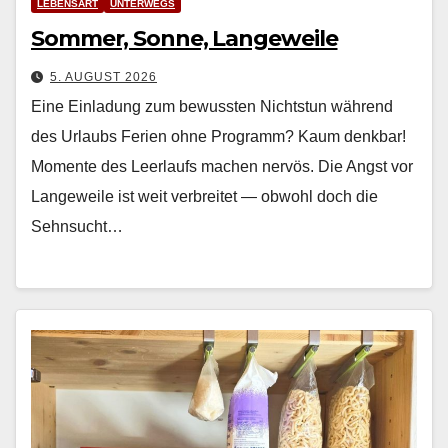
LEBENSART
UNTERWEGS
Sommer, Sonne, Langeweile
5. AUGUST 2026
Eine Einladung zum bewussten Nichtstun während
des Urlaubs Ferien ohne Pro­gramm? Kaum denkbar!
Momente des Leer­laufs machen nervös. Die Angst vor
Langeweile ist weit ver­bre­it­et — obwohl doch die
Sehn­sucht…