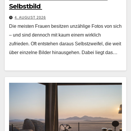
Selbstbild
4. AUGUST 2026
Die meis­ten Frauen besitzen unzäh­lige Fotos von sich
– und sind den­noch mit kaum einem wirk­lich
zufrieden. Oft entste­hen daraus Selb­stzweifel, die weit
über einzelne Bilder hin­aus­ge­hen. Dabei liegt das…