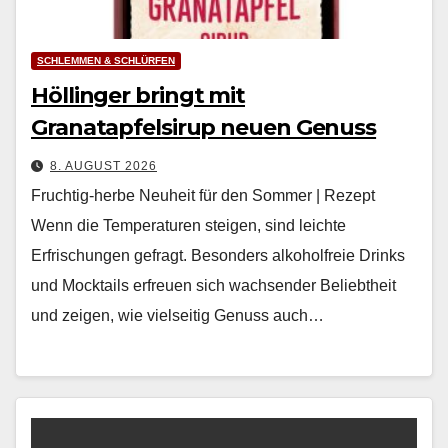
SCHLEMMEN & SCHLÜRFEN
Höllinger bringt mit
Granatapfelsirup neuen Genuss
8. AUGUST 2026
Fruchtig-herbe Neuheit für den Sommer | Rezept
Wenn die Tem­per­a­turen steigen, sind leichte
Erfrischun­gen gefragt. Beson­ders alko­hol­freie Drinks
und Mock­tails erfreuen sich wach­sender Beliebtheit
und zeigen, wie viel­seit­ig Genuss auch…