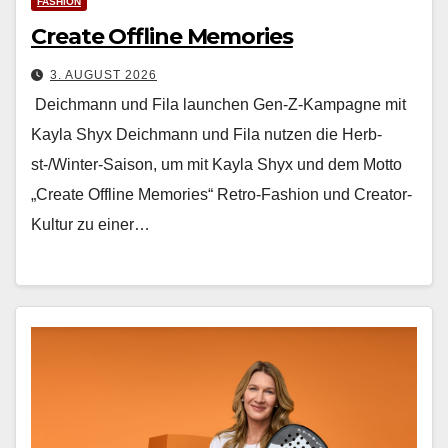
FASHION
Create Offline Memories
3. AUGUST 2026
Deichmann und Fila launchen Gen-Z-Kampagne mit
Kayla Shyx Deich­mann und Fila nutzen die Herb­
st-/Win­ter-Sai­son, um mit Kay­la Shyx und dem Mot­to
„Cre­ate Offline Mem­o­ries“ Retro-Fash­ion und Cre­ator-
Kul­tur zu ein­er…