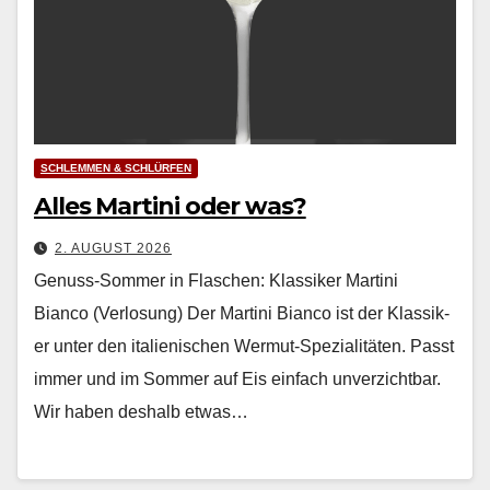
SCHLEMMEN & SCHLÜRFEN
Alles Martini oder was?
2. AUGUST 2026
Genuss-Sommer in Flaschen: Klassiker Martini
Bianco (Verlosung) Der Mar­ti­ni Bian­co ist der Klas­sik­
er unter den ital­ienis­chen Wer­mut-Spezial­itäten. Passt
immer und im Som­mer auf Eis ein­fach unverzicht­bar.
Wir haben deshalb etwas…