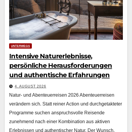
UNTERWEGS
Intensive Naturerlebnisse,
persönliche Herausforderungen
und authentische Erfahrungen
4. AUGUST 2026
Natur- und Abenteuerreisen 2026 Aben­teuer­reisen
verän­dern sich. Statt rein­er Action und durchge­tak­teter
Pro­gramme suchen anspruchsvolle Reisende
zunehmend nach ein­er Kom­bi­na­tion aus aktiv­en
Erleb­nis­sen und authen­tis­ch­er Natur. Der Wun­sch,