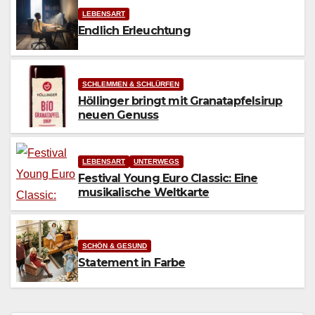
LEBENSART
Endlich Erleuchtung
SCHLEMMEN & SCHLÜRFEN
Höllinger bringt mit Granatapfelsirup
neuen Genuss
LEBENSART
UNTERWEGS
Festival Young Euro Classic: Eine
musikalische Weltkarte
SCHÖN & GESUND
Statement in Farbe