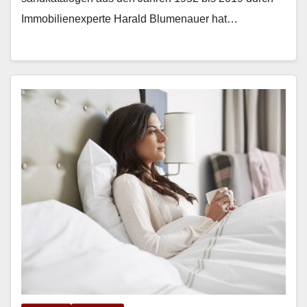
Immo­bilienex­perte Har­ald Blu­me­nauer hat…