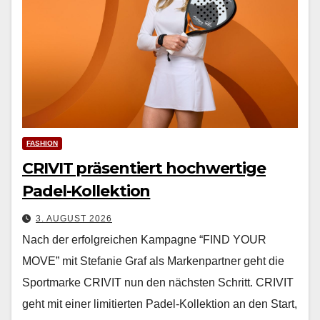
FASHION
CRIVIT präsentiert hochwertige
Padel-Kollektion
3. AUGUST 2026
Nach der erfol­gre­ichen Kam­pagne “FIND YOUR
MOVE” mit Ste­fanie Graf als Marken­part­ner geht die
Sport­marke CRIVIT nun den näch­sten Schritt. CRIVIT
geht mit ein­er lim­i­tierten Padel-Kollek­tion an den Start,