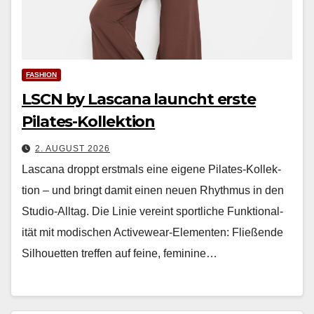
FASHION
LSCN by Lascana launcht erste
Pilates-Kollektion
2. AUGUST 2026
Las­cana droppt erst­mals eine eigene Pilates-Kollek­
tion – und bringt damit einen neuen Rhyth­mus in den
Stu­dio-All­t­ag. Die Lin­ie vere­int sportliche Funk­tion­al­
ität mit modis­chen Activewear-Ele­menten: Fließende
Sil­hou­et­ten tre­f­fen auf feine, fem­i­nine…