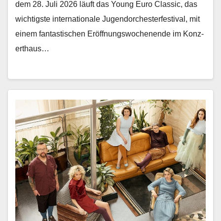
dem 28. Juli 2026 läuft das Young Euro Clas­sic, das
wichtig­ste inter­na­tionale Ju­gendorchesterfestival, mit
einem fan­tastis­chen Eröff­nungswoch­enende im Konz­
erthaus…