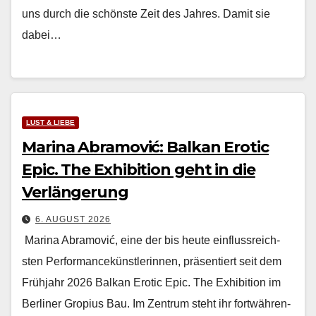
uns durch die schön­ste Zeit des Jahres. Damit sie
dabei…
LUST & LIEBE
Marina Abramović: Balkan Erotic
Epic. The Exhibition geht in die
Verlängerung
6. AUGUST 2026
Mari­na Abramović, eine der bis heute ein­flussre­ich­
sten Per­for­mancekün­st­lerin­nen, präsen­tiert seit dem
Früh­jahr 2026 Balkan Erot­ic Epic. The Exhi­bi­tion im
Berlin­er Gropius Bau. Im Zen­trum ste­ht ihr fortwähren­