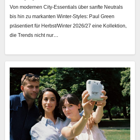
Von mod­er­nen City-Essen­tials über san­fte Neu­trals
bis hin zu markan­ten Win­ter-Styles: Paul Green
präsen­tiert für Herbst/Winter 2026/27 eine Kollek­tion,
die Trends nicht nur…