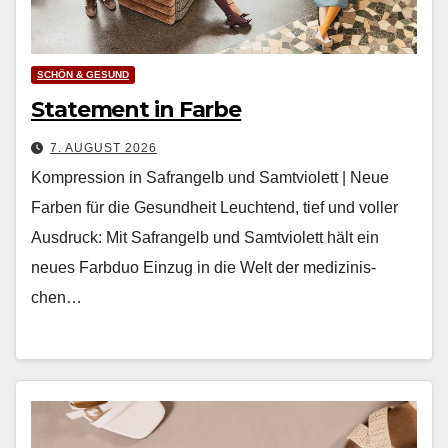
SCHÖN & GESUND
Statement in Farbe
7. AUGUST 2026
Kompression in Safrangelb und Samtviolett | Neue
Farben für die Gesundheit Leuch­t­end, tief und voller
Aus­druck: Mit Safrangelb und Samtvi­o­lett hält ein
neues Farb­duo Einzug in die Welt der medi­zinis­
chen…