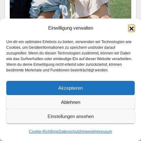
Einwilligung verwalten
UNTERWEGS
Trip down memory lane: Analoge
Um dir ein optimales Erlebnis zu bieten, verwenden wir Technologien wie
Reiseerinnerungen
Cookies, um Geräteinformationen zu speichern und/oder darauf
zuzugreifen. Wenn du diesen Technologien zustimmst, können wir Daten
wie das Surfverhalten oder eindeutige IDs auf dieser Website verarbeiten.
1. AUGUST 2026
Wenn du deine Einwilligung nicht erteilst oder zurückziehst, können
Mit Lea van Acken, Gizem Emre und Ben Felipe
bestimmte Merkmale und Funktionen beeinträchtigt werden.
Momente wiederzuentdecken, die jede Reise prägen
Akzeptieren
Von Orten der Kind­heit und Lieblingsvierteln bis hin zu
den Men­schen, die sie auf ihrem…
Ablehnen
Einstellungen ansehen
Cookie-Richtlinie
Datenschutzhinweis
Impressum